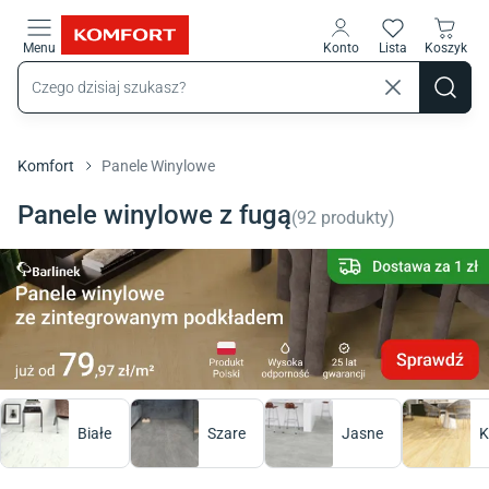
Przejdź do treści głównej
Menu
Konto
Lista
Koszyk
Komfort
Panele Winylowe
Panele winylowe z fugą
(
92
produkty
)
Białe
Szare
Jasne
K