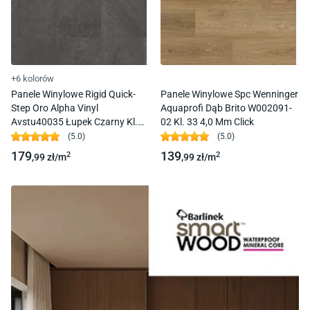
+6 kolorów
Panele Winylowe Rigid Quick-
Panele Winylowe Spc Wenninger
Step Oro Alpha Vinyl
Aquaprofi Dąb Brito W002091-
Avstu40035 Łupek Czarny Kl.
02 Kl. 33 4,0 Mm Click
33 4,0 + 1 Mm Click Z
(
5.0
)
(
5.0
)
Podkładem
179
139
2
2
,99
zł/
m
,99
zł/
m