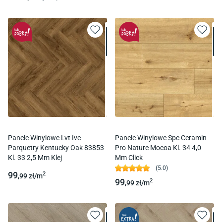
Panele Winylowe Lvt Ivc
Panele Winylowe Spc Ceramin
Parquetry Kentucky Oak 83853
Pro Nature Mocoa Kl. 34 4,0
Kl. 33 2,5 Mm Klej
Mm Click
(
5.0
)
99
2
,99
zł/
m
99
2
,99
zł/
m