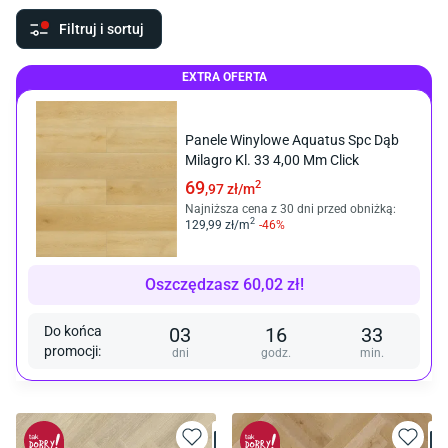
Filtruj i sortuj
EXTRA OFERTA
Panele Winylowe Aquatus Spc Dąb
Milagro Kl. 33 4,00 Mm Click
69
2
,97
zł/
m
Najniższa cena z 30 dni przed obniżką:
2
129
,99
zł/
m
-
46
%
Oszczędzasz
60,02
zł
!
Do końca
03
16
33
promocji
:
dni
godz.
min.