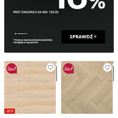
-
21
%