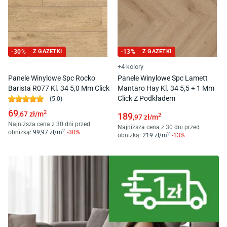
-
30
%
Z GAZETKI
-
13
%
Z GAZETKI
+4 kolory
Panele Winylowe Spc Rocko
Panele Winylowe Spc Lamett
Barista R077 Kl. 34 5,0 Mm Click
Mantaro Hay Kl. 34 5,5 + 1 Mm
Click Z Podkładem
(
5.0
)
69
2
,67
zł/
m
189
2
,97
zł/
m
Najniższa cena z 30 dni przed
Najniższa cena z 30 dni przed
2
obniżką:
99
,97
zł/
m
-
30
%
2
obniżką:
219
zł/
m
-
13
%