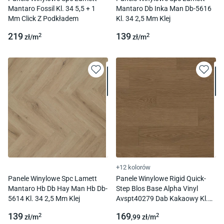
Mantaro Fossil Kl. 34 5,5 + 1
Mantaro Db Inka Man Db-5616
Mm Click Z Podkładem
Kl. 34 2,5 Mm Klej
219
139
2
2
zł/
m
zł/
m
+12 kolorów
Panele Winylowe Spc Lamett
Panele Winylowe Rigid Quick-
Mantaro Hb Db Hay Man Hb Db-
Step Blos Base Alpha Vinyl
5614 Kl. 34 2,5 Mm Klej
Avspt40279 Dab Kakaowy Kl.
33 4,0 Mm Click
139
169
2
2
zł/
m
,99
zł/
m