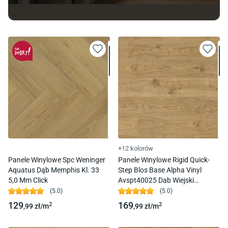
+12 kolorów
Panele Winylowe Spc Weninger
Panele Winylowe Rigid Quick-
Aquatus Dąb Memphis Kl. 33
Step Blos Base Alpha Vinyl
5,0 Mm Click
Avspt40025 Dab Wiejski
Naturalny Kl. 33 4,0 Mm Click
(
5.0
)
(
5.0
)
129
169
2
2
,99
zł/
m
,99
zł/
m