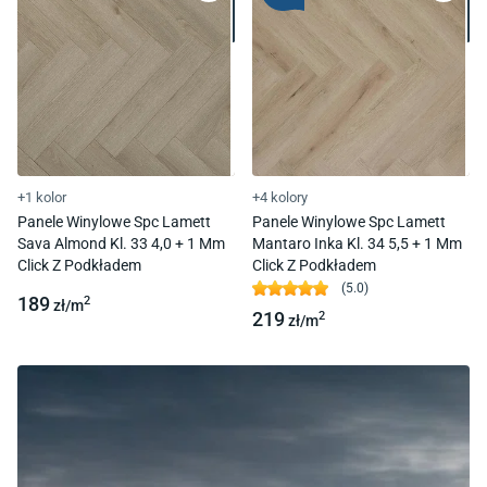
+1 kolor
+4 kolory
Panele Winylowe Spc Lamett
Panele Winylowe Spc Lamett
Sava Almond Kl. 33 4,0 + 1 Mm
Mantaro Inka Kl. 34 5,5 + 1 Mm
Click Z Podkładem
Click Z Podkładem
(
5.0
)
189
2
zł/
m
219
2
zł/
m