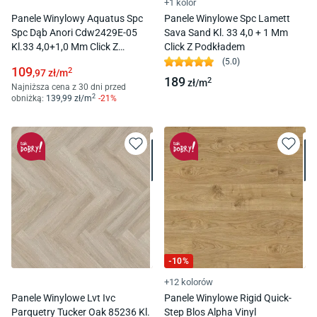
+1 kolor
Panele Winylowy Aquatus Spc
Panele Winylowe Spc Lamett
Spc Dąb Anori Cdw2429E-05
Sava Sand Kl. 33 4,0 + 1 Mm
Kl.33 4,0+1,0 Mm Click Z
Click Z Podkładem
Podkładem
(
5.0
)
109
2
,97
zł/
m
189
2
zł/
m
Najniższa cena z 30 dni przed
2
obniżką:
139
,99
zł/
m
-
21
%
-
10
%
+12 kolorów
Panele Winylowe Lvt Ivc
Panele Winylowe Rigid Quick-
Parquetry Tucker Oak 85236 Kl.
Step Blos Alpha Vinyl