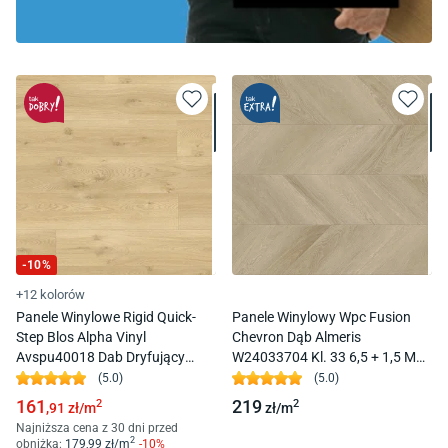
-
10
%
+12 kolorów
Panele Winylowe Rigid Quick-
Panele Winylowy Wpc Fusion
Step Blos Alpha Vinyl
Chevron Dąb Almeris
Avspu40018 Dab Dryfujący
W24033704 Kl. 33 6,5 + 1,5 Mm
Beżowy Kl. 33 4,0 + 1 Mm Click
Click Z Podkładem Korkowym
(
5.0
)
(
5.0
)
Z Podkładem
Multipanele
161
219
2
2
,91
zł/
m
zł/
m
Najniższa cena z 30 dni przed
2
obniżką:
179
,99
zł/
m
-
10
%