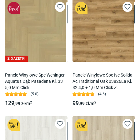
Z GAZETKI
Panele Winylowe Spc Weninger
Panele Winylowe Spc Ivc Solida
Aquatus Dąb Pasadena Kl. 33
Ac Traditional Oak 03826La Kl.
5,0 Mm Click
32 4,0 + 1,0 Mm Click Z
Podkładem
(
5.0
)
(
4.6
)
129
99
2
2
,99
zł/
m
,99
zł/
m