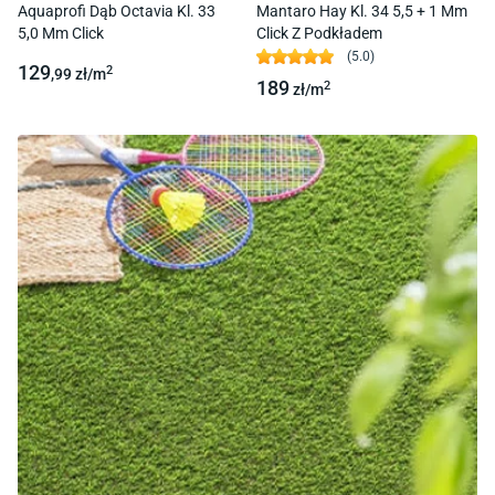
Aquaprofi Dąb Octavia Kl. 33
Mantaro Hay Kl. 34 5,5 + 1 Mm
5,0 Mm Click
Click Z Podkładem
(
5.0
)
129
2
,99
zł/
m
189
2
zł/
m