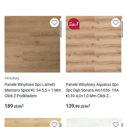
+4 kolory
Panele Winylowe Spc Lamett
Panele Winylowy Aquatus Spc
Mantaro Spice Kl. 34 5,5 + 1 Mm
Spc Dąb Sonara Am1036- 19A
Click Z Podkładem
Kl.33 4,0+1,0 Mm Click Z
Podkładem
189
139
2
2
zł/
m
,99
zł/
m