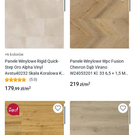
+6 kolorów
Panele Winylowe Rigid Quick-
Panele Winylowe Wpc Fusion
Step Oro Alpha Vinyl
Chevron Dąb Virano
Avstu40232 Skała Koralowa Kl.
W24053201 Kl. 33 6,5 + 1,5 Mm
33 4,0 + 1 Mm Click Z
Click Z Podkładem Korkowym
(
5.0
)
219
2
zł/
m
Podkładem
Multipanel
179
2
,99
zł/
m