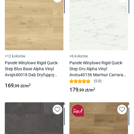
+12 kolorów
+6 kolorów
Panele Winylowe Rigid Quick-
Panele Winylowe Rigid Quick-
Step Blos Base Alpha Vinyl
Step Oro Alpha Vinyl
Avspt40018 Dab Dryfujący
Avstu40136 Marmur Carrara
Beżowy Kl. 33 4,0 Mm Click
Biel Kl. 33 4,0 + 1 Mm Click Z
(
5.0
)
169
2
,99
zł/
m
Podkładem
179
2
,99
zł/
m