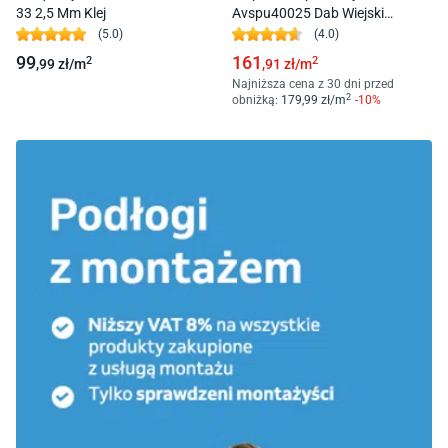
33 2,5 Mm Klej
Avspu40025 Dab Wiejski
Naturalny Kl. 33 4,0 + 1 Mm
(
5.0
)
(
4.0
)
Click Z Podkładem
99
161
2
2
,99
zł/
m
,91
zł/
m
Najniższa cena z 30 dni przed
2
obniżką:
179
,99
zł/
m
-
10
%