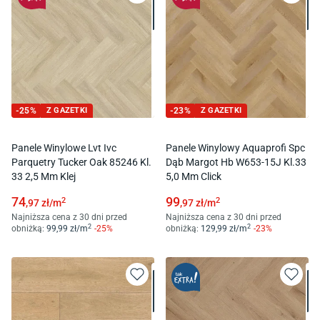
-
25
%
Z GAZETKI
-
23
%
Z GAZETKI
Panele Winylowe Lvt Ivc
Panele Winylowy Aquaprofi Spc
Parquetry Tucker Oak 85246 Kl.
Dąb Margot Hb W653-15J Kl.33
33 2,5 Mm Klej
5,0 Mm Click
74
99
2
2
,97
zł/
m
,97
zł/
m
Najniższa cena z 30 dni przed
Najniższa cena z 30 dni przed
2
2
obniżką:
99
,99
zł/
m
-
25
%
obniżką:
129
,99
zł/
m
-
23
%