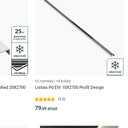
+2 rozmiary
|
+3 kolory
tified 20X2700
Listwa Pd Elit 10X2700 Profil Design
(
5.0
)
79
,99
zł/
szt