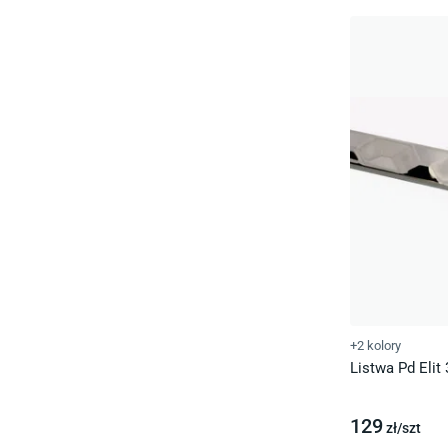
+2 kolory
Listwa Pd Elit
129
zł/
szt