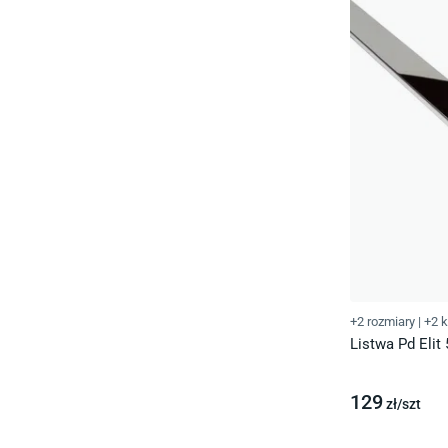
+2 rozmiary
|
+2 k
Listwa Pd Elit
129
zł/
szt