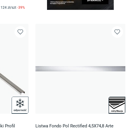
124
zł/
szt
-
39
%
i Profil
Listwa Fondo Pol Rectified 4,5X74,8 Arte