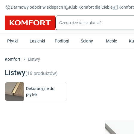
Przejdź do treści głównej
Darmowy odbiór w sklepach
Klub Komfort
dla Ciebie
Komfor
Płytki
Łazienki
Podłogi
Ściany
Meble
Ku
Komfort
Listwy
Listwy
(
16
produktów
)
Dekoracyjne do
płytek