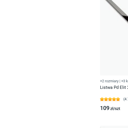
+2 rozmiary
|
+3 k
Listwa Pd Elit
(
4.
109
zł/
szt