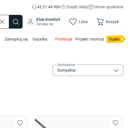
42 21 44 500
Znajdź sklep
Umów spotkanie
Klub Komfort
Lista
Koszyk
Zaloguj się
Zainspiruj się
Gazetka
Promocje
Projekt i montaż
Sortowanie
:
Domyślnie