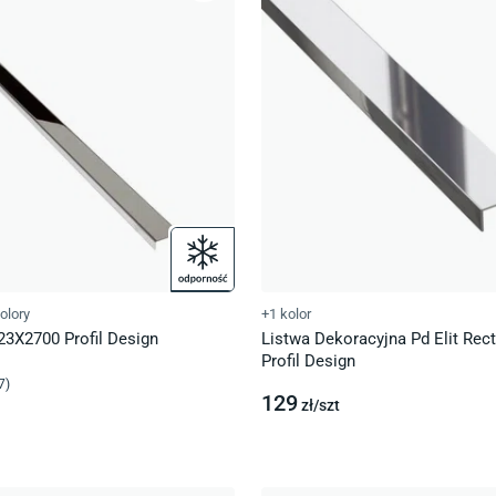
olory
+1 kolor
 23X2700 Profil Design
Listwa Dekoracyjna Pd Elit Rec
Profil Design
7
)
129
zł/
szt