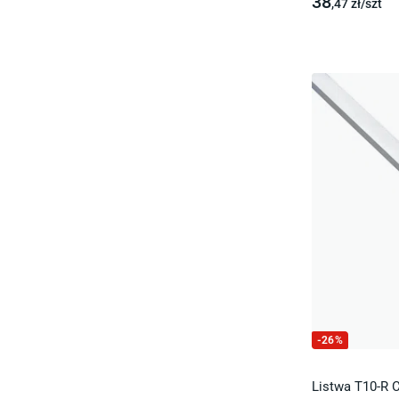
38
,47
zł/
szt
-
26
%
Listwa T10-R 