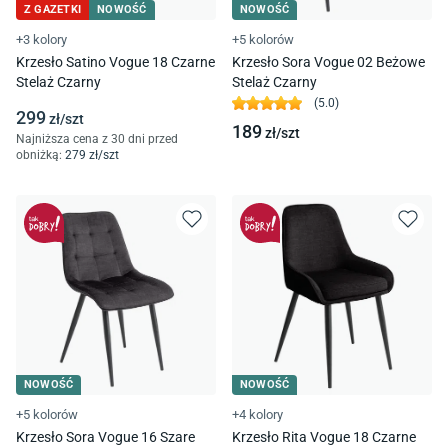
Z GAZETKI
NOWOŚĆ
NOWOŚĆ
+3 kolory
+5 kolorów
Krzesło Satino Vogue 18 Czarne
Krzesło Sora Vogue 02 Beżowe
Stelaż Czarny
Stelaż Czarny
(
5.0
)
299
zł/
szt
189
zł/
szt
Najniższa cena z 30 dni przed
obniżką:
279
zł/
szt
NOWOŚĆ
NOWOŚĆ
+5 kolorów
+4 kolory
Krzesło Sora Vogue 16 Szare
Krzesło Rita Vogue 18 Czarne