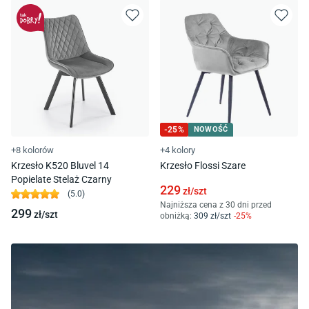
-
25
%
NOWOŚĆ
+8 kolorów
+4 kolory
Krzesło K520 Bluvel 14
Krzesło Flossi Szare
Popielate Stelaż Czarny
229
zł/
szt
(
5.0
)
Najniższa cena z 30 dni przed
299
zł/
szt
obniżką:
309
zł/
szt
-
25
%