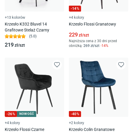
-
14
%
+13 kolorów
+4 kolory
Krzesło K332 Bluvel 14
Krzesło Flossi Granatowy
Grafitowe Stelaż Czarny
229
zł/
szt
(
5.0
)
Najniższa cena z 30 dni przed
219
zł/
szt
obniżką:
269
zł/
szt
-
14
%
-
26
%
NOWOŚĆ
-
40
%
+4 kolory
+2 kolory
Krzesło Flossi Czarne
Krzesło Colin Granatowe