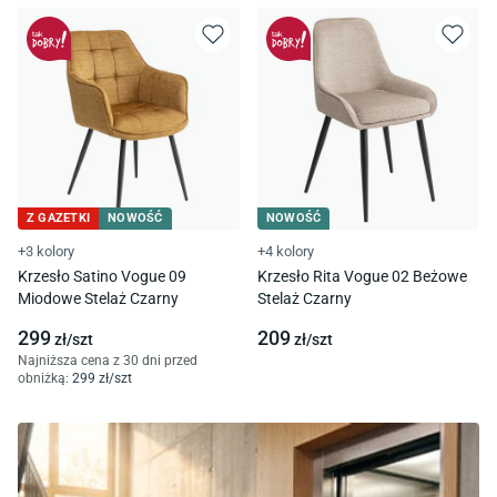
Z GAZETKI
NOWOŚĆ
NOWOŚĆ
+3 kolory
+4 kolory
Krzesło Satino Vogue 09
Krzesło Rita Vogue 02 Beżowe
Miodowe Stelaż Czarny
Stelaż Czarny
299
209
zł/
szt
zł/
szt
Najniższa cena z 30 dni przed
obniżką:
299
zł/
szt