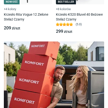
NOWOŚĆ
BESTSELLER
+4 kolory
+8 kolorów
Krzesło Rita Vogue 12 Zielone
Krzesło K520 Bluvel 40 Beżowe
Stelaż Czarny
Stelaż Czarny
(
5.0
)
209
zł/
szt
299
zł/
szt