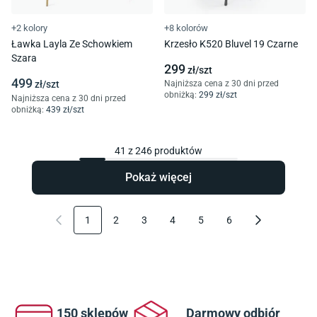
+2 kolory
+8 kolorów
Ławka Layla Ze Schowkiem
Krzesło K520 Bluvel 19 Czarne
Szara
299
zł/
szt
499
zł/
szt
Najniższa cena z 30 dni przed
obniżką:
299
zł/
szt
Najniższa cena z 30 dni przed
obniżką:
439
zł/
szt
41
z
246
produktów
Pokaż więcej
1
2
3
4
5
6
150 sklepów
Darmowy odbiór