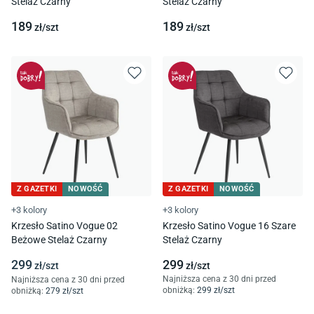
Stelaż Czarny
Stelaż Czarny
189
189
zł/
szt
zł/
szt
Z GAZETKI
NOWOŚĆ
Z GAZETKI
NOWOŚĆ
+3 kolory
+3 kolory
Krzesło Satino Vogue 02
Krzesło Satino Vogue 16 Szare
Beżowe Stelaż Czarny
Stelaż Czarny
299
299
zł/
szt
zł/
szt
Najniższa cena z 30 dni przed
Najniższa cena z 30 dni przed
obniżką:
299
zł/
szt
obniżką:
279
zł/
szt