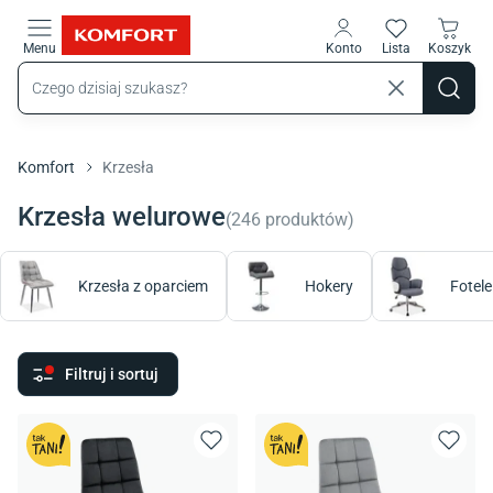
Przejdź do treści głównej
Menu
Konto
Lista
Koszyk
Komfort
Krzesła
Krzesła welurowe
(
246
produktów
)
Krzesła z oparciem
Hokery
Fotele
Filtruj i sortuj