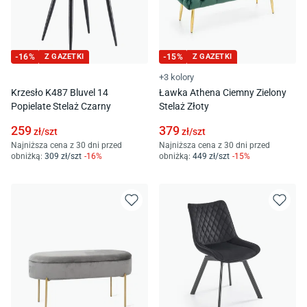
-
16
%
Z GAZETKI
-
15
%
Z GAZETKI
+3 kolory
Krzesło K487 Bluvel 14
Ławka Athena Ciemny Zielony
Popielate Stelaż Czarny
Stelaż Złoty
259
379
zł/
szt
zł/
szt
Najniższa cena z 30 dni przed
Najniższa cena z 30 dni przed
obniżką:
309
zł/
szt
-
16
%
obniżką:
449
zł/
szt
-
15
%