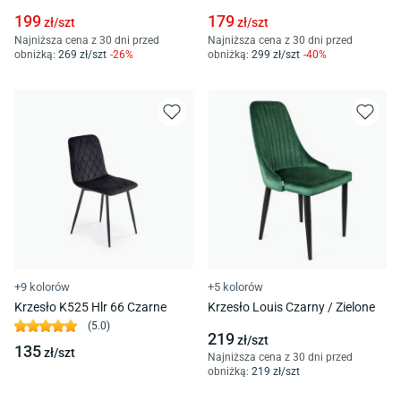
199
179
zł/
szt
zł/
szt
Najniższa cena z 30 dni przed
Najniższa cena z 30 dni przed
obniżką:
269
zł/
szt
-
26
%
obniżką:
299
zł/
szt
-
40
%
+9 kolorów
+5 kolorów
Krzesło K525 Hlr 66 Czarne
Krzesło Louis Czarny / Zielone
(
5.0
)
219
zł/
szt
135
zł/
szt
Najniższa cena z 30 dni przed
obniżką:
219
zł/
szt