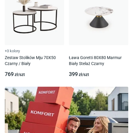
+3 kolory
Zestaw Stolików Mju 70X50
Ława Goretti 80X80 Marmur
Czarny / Biały
Biały Stelaż Czarny
769
399
zł/
szt
zł/
szt