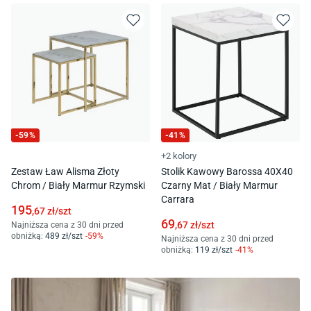
-
59
%
-
41
%
+2 kolory
Zestaw Ław Alisma Złoty
Stolik Kawowy Barossa 40X40
Chrom / Biały Marmur Rzymski
Czarny Mat / Biały Marmur
Carrara
195
,67
zł/
szt
69
,67
zł/
szt
Najniższa cena z 30 dni przed
obniżką:
489
zł/
szt
-
59
%
Najniższa cena z 30 dni przed
obniżką:
119
zł/
szt
-
41
%