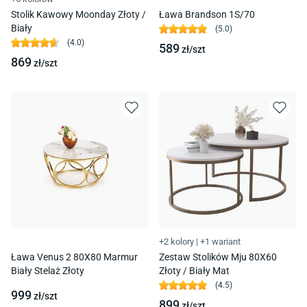
Stolik Kawowy Moonday Złoty /
Ława Brandson 1S/70
Biały
(
5.0
)
(
4.0
)
589
zł/
szt
869
zł/
szt
+2 kolory
|
+1 wariant
Ława Venus 2 80X80 Marmur
Zestaw Stolików Mju 80X60
Biały Stelaż Złoty
Złoty / Biały Mat
(
4.5
)
999
zł/
szt
899
zł/
szt