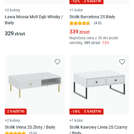
-
12
%
Z GAZETKI
+2 kolory
+1 kolor
Ława Mossa Mo9 Dąb Whisky /
Stolik Barcelona 2S Biały
Biały
(
4.0
)
339
zł/
szt
329
zł/
szt
Najniższa cena z 30 dni przed
obniżką:
389
zł/
szt
-
12
%
Z GAZETKI
-
14
%
Z GAZETKI
+2 kolory
+1 kolor
Stolik Viena 2S Złoty / Biały
Stolik Kawowy Linea 2S Czarny
/ Biały
(
5.0
)