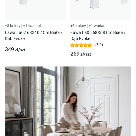
+3 kolory
|
+1 wariant
+3 kolory
|
+1 wariant
Ława La07 68X102 Cm Biała /
Ława La05 68X68 Cm Biała /
Dąb Evoke
Dąb Evoke
(
5.0
)
349
zł/
szt
259
zł/
szt