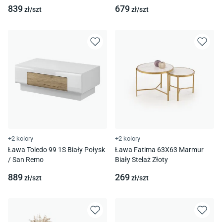
839
679
zł/
szt
zł/
szt
+2 kolory
+2 kolory
Ława Toledo 99 1S Biały Połysk
Ława Fatima 63X63 Marmur
/ San Remo
Biały Stelaż Złoty
889
269
zł/
szt
zł/
szt