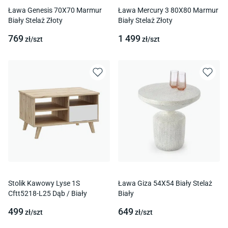
Ława Genesis 70X70 Marmur
Ława Mercury 3 80X80 Marmur
Biały Stelaż Złoty
Biały Stelaż Złoty
769
1 499
zł/
szt
zł/
szt
Stolik Kawowy Lyse 1S
Ława Giza 54X54 Biały Stelaż
Cftt5218-L25 Dąb / Biały
Biały
499
649
zł/
szt
zł/
szt