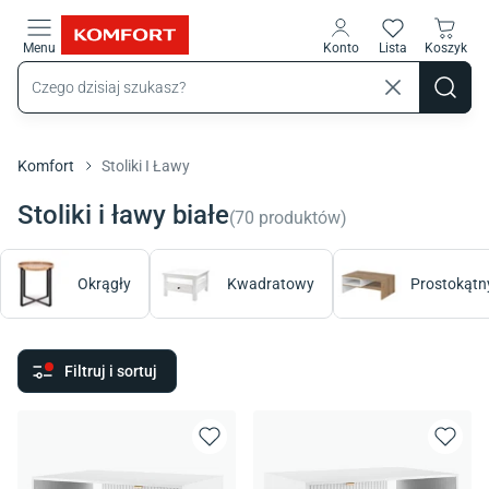
Przejdź do treści głównej
Menu
Konto
Lista
Koszyk
Komfort
Stoliki I Ławy
Stoliki i ławy białe
(
70
produktów
)
Okrągły
Kwadratowy
Prostokątn
Filtruj i sortuj