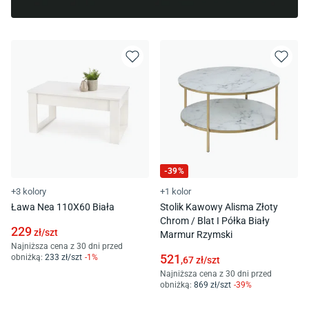
-
39
%
+3 kolory
+1 kolor
Ława Nea 110X60 Biała
Stolik Kawowy Alisma Złoty
Chrom / Blat I Półka Biały
229
zł/
szt
Marmur Rzymski
Najniższa cena z 30 dni przed
521
obniżką:
233
zł/
szt
-
1
%
,67
zł/
szt
Najniższa cena z 30 dni przed
obniżką:
869
zł/
szt
-
39
%