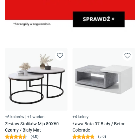
+6 kolorów
|
+1 wariant
+4 kolory
Zestaw Stolików Mju 80X60
Ława Bota 97 Biały / Beton
Czarny / Biały Mat
Colorado
(
4.0
)
(
5.0
)