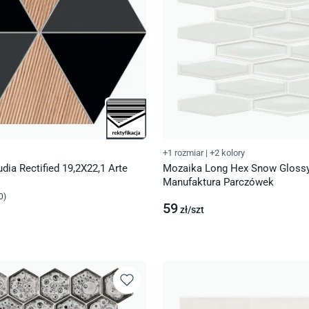
+1 rozmiar
|
+2 kolory
ia Rectified 19,2X22,1 Arte
Mozaika Long Hex Snow Glossy
Manufaktura Parczówek
0
)
59
zł/
szt