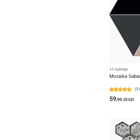
+1 rozmiar
Mozaika Sabaud
(
5.
59
,90
zł/
szt