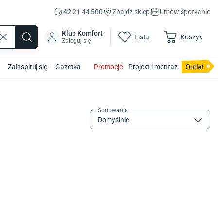
42 21 44 500
Znajdź sklep
Umów spotkanie
Klub Komfort
Lista
Koszyk
Zaloguj się
Zainspiruj się
Gazetka
Promocje
Projekt i montaż
Sortowanie
:
Domyślnie