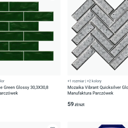
lor
+1 rozmiar
|
+2 kolory
e Green Glossy 30,3X30,8
Mozaika Vibrant Quicksilver Gl
Parczówek
Manufaktura Parczówek
59
zł/
szt