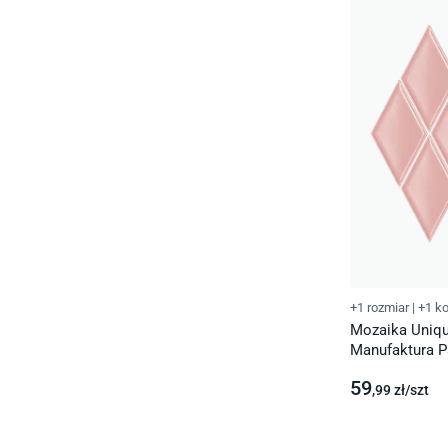
+1 rozmiar
|
+1 ko
Mozaika Uniqu
Manufaktura 
59
,99
zł/
szt