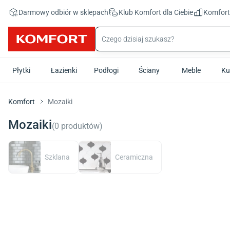
Przejdź do treści głównej
Darmowy odbiór w sklepach
Klub Komfort
dla Ciebie
Komfor
Płytki
Łazienki
Podłogi
Ściany
Meble
Ku
Komfort
Mozaiki
Mozaiki
(
0
produktów
)
Szklana
Ceramiczna