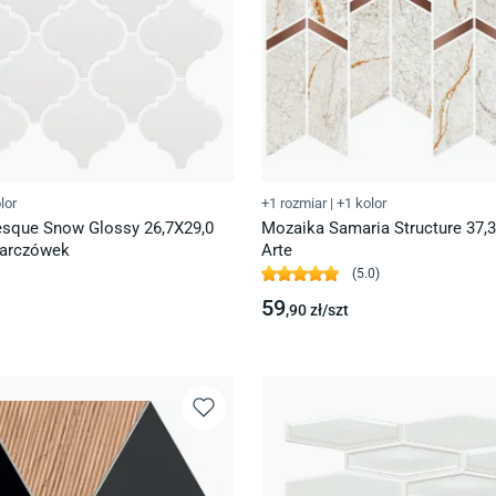
lor
+1 rozmiar
|
+1 kolor
sque Snow Glossy 26,7X29,0
Mozaika Samaria Structure 37,3
Parczówek
Arte
(
5.0
)
59
,90
zł/
szt