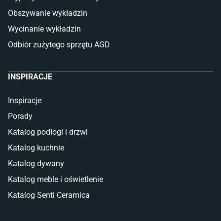
Gres (szkliwiony)
Obszywanie wykładzin
Glazura
Płytki marmurowe
Wycinanie wykładzin
Odbiór zużytego sprzętu AGD
INSPIRACJE
Inspiracje
Porady
Katalog podłogi i drzwi
Katalog kuchnie
Katalog dywany
Katalog meble i oświetlenie
Katalog Senti Ceramica