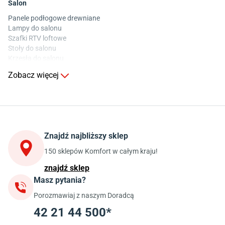
Salon
Panele podłogowe drewniane
Lampy do salonu
Szafki RTV loftowe
Stoły do salonu
Krzesła do salonu
Komody do salonu
Zobacz więcej
Kuchnia
Stoły do kuchni
Krzesła do kuchni
Szafki kuchenne stojące (dolne)
Znajdź najbliższy sklep
Szafki kuchenne wiszące (górne)
Szafki pod zlewozmywak
150 sklepów Komfort w całym kraju!
Blaty kuchenne laminowane
znajdź sklep
Masz pytania?
Jadalnia
Porozmawiaj z naszym Doradcą
Stoły do jadalni
Krzesła do jadalni
42 21 44 500*
Dywany szare