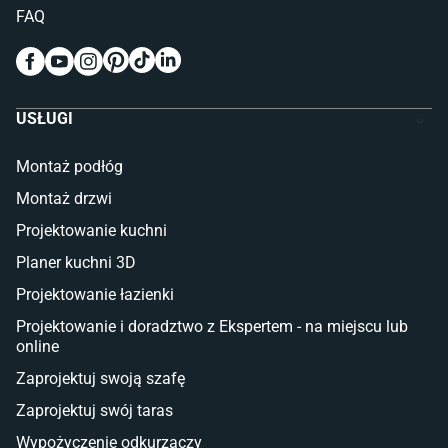
Pokój dziecięcy
FAQ
Wykładziny do pokoju dziecięcego
Meble do pokoju dziecięcego
Komody dla dzieci
Szafy dla dzieci
USŁUGI
Łóżka dla dziecka (młodzieżowe)
Lampy w stylu młodzieżowym
Montaż podłóg
Taras i balkon
Montaż drzwi
Deski tarasowe kompozytowe
Projektowanie kuchni
Sztuczna trawa miękka
Koce i pledy
Planer kuchni 3D
Płytki tarasowe
Projektowanie łazienki
Płytki na balkon
Lampy stojące LED
Projektowanie i doradztwo z Ekspertem - na miejscu lub
online
Płytki
Zaprojektuj swoją szafę
Płytki betonowe
Zaprojektuj swój taras
Płytki Cersanit
Płytki wielkoformatowe
Wypożyczenie odkurzaczy