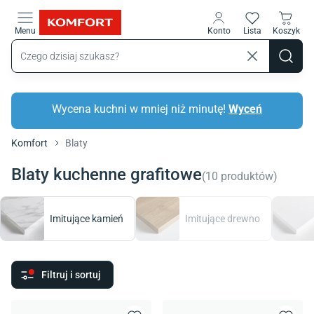
Przejdź do treści głównej
Menu
Konto
Lista
Koszyk
Wycena kuchni w mniej niż minutę!
Wyceń
Komfort
Blaty
Blaty kuchenne grafitowe
(
10
produktów
)
Imitujące kamień
Imitujące drewno
Filtruj i sortuj