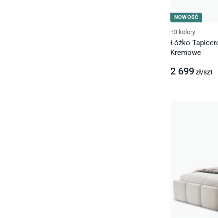
NOWOŚĆ
+3 kolory
Łóżko Tapicer
Kremowe
2 699
zł/
szt