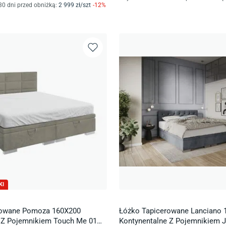
30 dni przed obniżką:
2 999
zł/
szt
-
12
%
KI
rowane Pomoza 160X200
Łóżko Tapicerowane Lanciano 
 Z Pojemnikiem Touch Me 01
Kontynentalne Z Pojemnikiem J