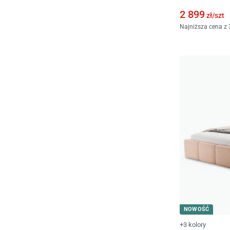
Kremowe
2 899
zł/
szt
Najniższa cena z 
NOWOŚĆ
+3 kolory