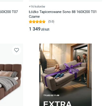
+16 kolorów
60X200 T07
Łóżko Tapicerowane Sono 88 160X200 T01
Czarne
(
5.0
)
1 349
zł/
szt