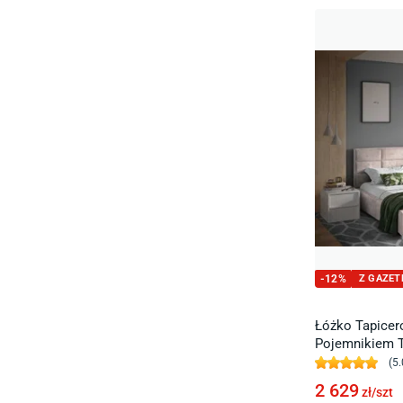
-
12
%
Z GAZET
Łóżko Tapice
Pojemnikiem 
(
5.
2 629
zł/
szt