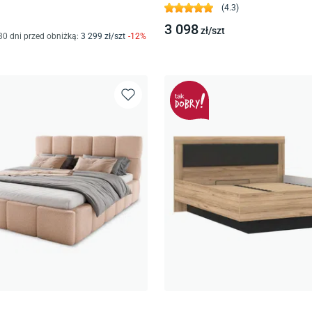
Grafitowe
(
4.3
)
3 098
zł/
szt
30 dni przed obniżką:
3 299
zł/
szt
-
12
%