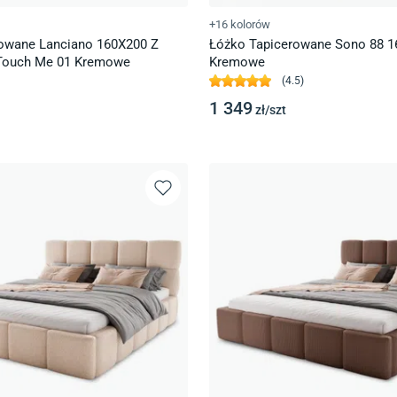
+16 kolorów
owane Lanciano 160X200 Z
Łóżko Tapicerowane Sono 88 1
Touch Me 01 Kremowe
Kremowe
(
4.5
)
1 349
zł/
szt