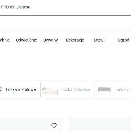
t PRO
dla biznesu
chnie
Oświetlenie
Dywany
Dekoracje
Drzwi
Ogród
Łóżka metalowe
Łóżka dziecięce
Ławki do