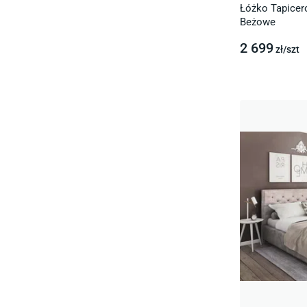
Łóżko Tapicer
Beżowe
2 699
zł/
szt