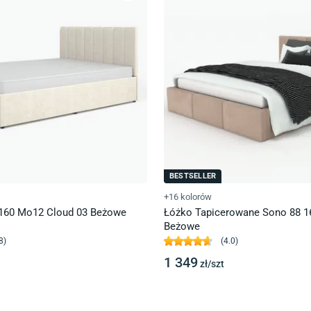
BESTSELLER
+16 kolorów
160 Mo12 Cloud 03 Beżowe
Łóżko Tapicerowane Sono 88 1
Beżowe
8
)
(
4.0
)
1 349
zł/
szt