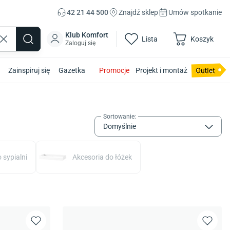
42 21 44 500
Znajdź sklep
Umów spotkanie
Klub Komfort
Lista
Koszyk
Zaloguj się
Zainspiruj się
Gazetka
Promocje
Projekt i montaż
Sortowanie
:
Domyślnie
 sypialni
Akcesoria do łóżek