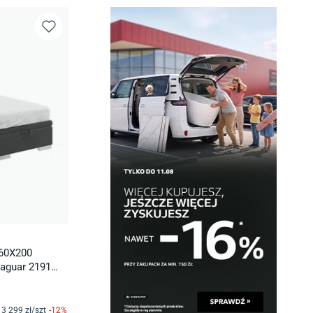
60X200
aguar 2191
3 299
zł/
szt
-
12
%