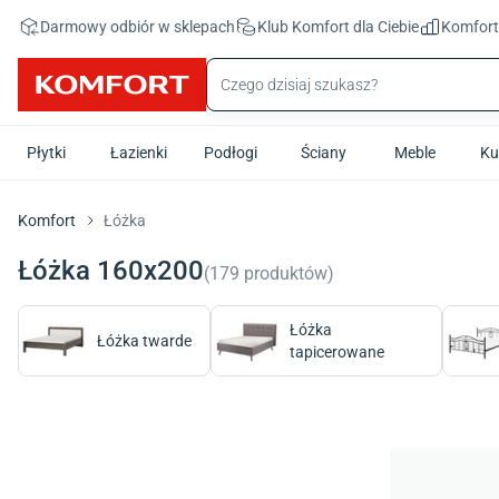
Przejdź do treści głównej
Darmowy odbiór w sklepach
Klub Komfort
dla Ciebie
Komfor
Płytki
Łazienki
Podłogi
Ściany
Meble
Ku
Komfort
Łóżka
Łóżka 160x200
(
179
produktów
)
Łóżka
Łóżka twarde
tapicerowane