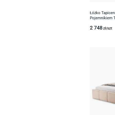
Łóżko Tapicer
Pojemnikiem 
2 748
zł/
szt