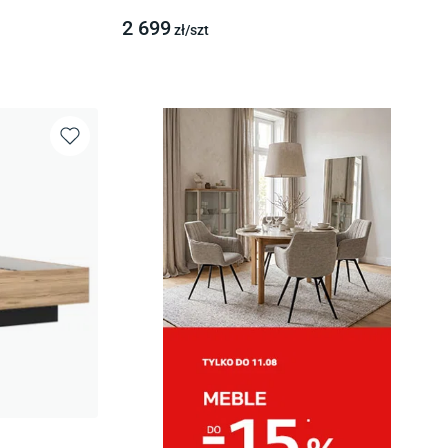
2 699
zł/
szt