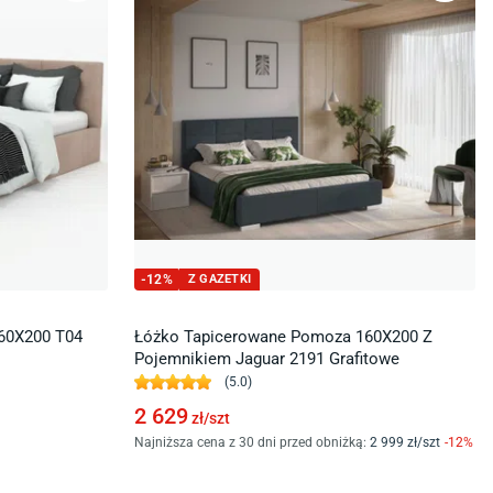
-
12
%
Z GAZETKI
60X200 T04
Łóżko Tapicerowane Pomoza 160X200 Z
Pojemnikiem Jaguar 2191 Grafitowe
(
5.0
)
2 629
zł/
szt
Najniższa cena z 30 dni przed obniżką:
2 999
zł/
szt
-
12
%