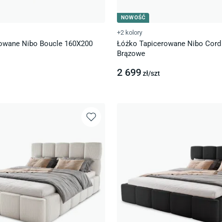
NOWOŚĆ
+2 kolory
owane Nibo Boucle 160X200
Łóżko Tapicerowane Nibo Cord
Brązowe
2 699
zł/
szt