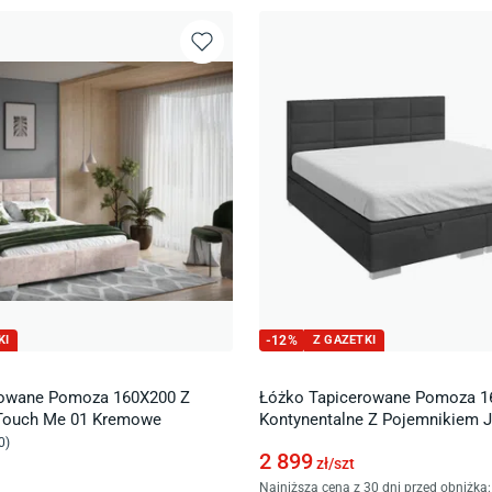
KI
-
12
%
Z GAZETKI
rowane Pomoza 160X200 Z
Łóżko Tapicerowane Pomoza 1
Touch Me 01 Kremowe
Kontynentalne Z Pojemnikiem J
Grafitowe
0
)
2 899
zł/
szt
Najniższa cena z 30 dni przed obniżką: