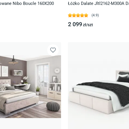
owane Nibo Boucle 160X200
Łóżko Dalate Jltl2162-M300A D
(
4.9
)
2 099
zł/
szt