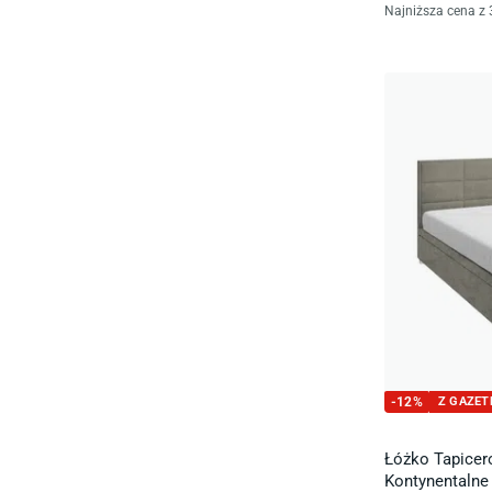
Najniższa cena z 
-
12
%
Z GAZET
Łóżko Tapice
Kontynentalne