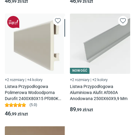
46
46
,99
zł/
szt
,99
zł/
szt
NOWOŚĆ
+2 rozmiary
|
+4 kolory
+2 rozmiary
|
+2 kolory
Listwa Przypodłogowa
Listwa Przypodłogowa
Polimerowa Wodoodporna
Aluminiowa Alufit Af060A
Durofit 2400X80X15 Pf080K
Anodowana 2500X60X9,9 Mm
Kaszmirowa Premium Floor
(
5.0
)
89
,99
zł/
szt
46
,99
zł/
szt