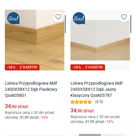
-
16
%
Z GAZETKI
-
16
%
Z GAZETKI
Listwa Przypodłogowa Mdf
Listwa Przypodłogowa Mdf
2400X58X12 Dąb Piaskowy
2400X58X12 Dąb Jasny
Qssk05801
Klasyczny Qssk05787
(
4.5
)
34
,90
zł/
szt
34
,90
zł/
szt
Najniższa cena z 30 dni przed
Najniższa cena z 30 dni przed
obniżką:
41
,99
zł/
szt
-
16
%
obniżką:
41
,99
zł/
szt
-
16
%