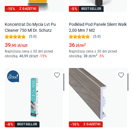
-
15
%
Z GAZETKI
-
5
%
BESTSELLER
Koncentrat Do Mycia Lvt Pu
Podkład Pod Panele Silent Walk
Cleaner 750 Ml Dr. Schutz
2,00 Mm 7 M2
(
5.0
)
(
5.0
)
39
36
2
,90
zł/
szt
zł/
m
Najniższa cena z 30 dni przed
Najniższa cena z 30 dni przed
2
obniżką:
46
,99
zł/
szt
-
15
%
obniżką:
38
zł/
m
-
5
%
-
8
%
BESTSELLER
-
10
%
Z GAZETKI