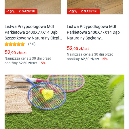
-
15
%
Z GAZETKI
-
15
%
Z GAZETKI
Listwa Przypodłogowa Mdf
Listwa Przypodłogowa Mdf
Parkietowa 2400X77X14 Dąb
Parkietowa 2400X77X14 Dąb
Szczotkowany Naturalny Ciepły
Naturalny Spękany
Qspskr04762
Qspskr04767
(
5.0
)
52
,90
zł/
szt
52
,90
zł/
szt
Najniższa cena z 30 dni przed
Najniższa cena z 30 dni przed
obniżką:
62
,60
zł/
szt
-
15
%
obniżką:
62
,60
zł/
szt
-
15
%