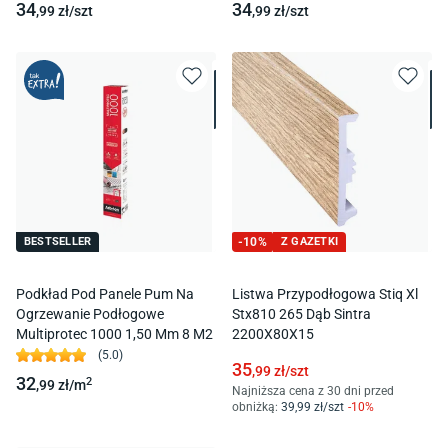
34
34
,99
zł/
szt
,99
zł/
szt
BESTSELLER
-
10
%
Z GAZETKI
Podkład Pod Panele Pum Na
Listwa Przypodłogowa Stiq Xl
Ogrzewanie Podłogowe
Stx810 265 Dąb Sintra
Multiprotec 1000 1,50 Mm 8 M2
2200X80X15
(
5.0
)
35
,99
zł/
szt
32
2
,99
zł/
m
Najniższa cena z 30 dni przed
obniżką:
39
,99
zł/
szt
-
10
%