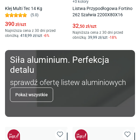
+3 kolory
Klej Multi Tec 14 Kg
Listwa Przypodłogowa Fortino
262 Szałwia 2200X80X16
(
5.0
)
390
zł/
szt
32
,50
zł/
szt
Najniższa cena z 30 dni przed
Najniższa cena z 30 dni przed
obniżką:
418
,99
zł/
szt
-
6
%
obniżką:
39
,99
zł/
szt
-
18
%
Siła aluminium. Perfekcja
detalu
sprawdź ofertę listew aluminiowych
Pokaż wszystkie