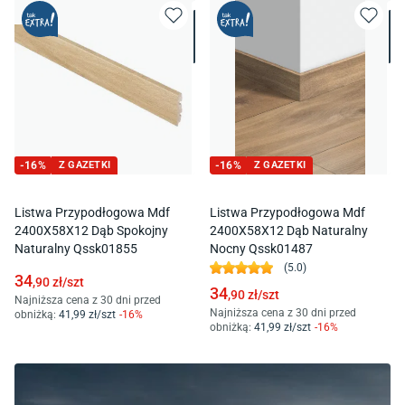
-
16
%
Z GAZETKI
-
16
%
Z GAZETKI
Listwa Przypodłogowa Mdf
Listwa Przypodłogowa Mdf
2400X58X12 Dąb Spokojny
2400X58X12 Dąb Naturalny
Naturalny Qssk01855
Nocny Qssk01487
(
5.0
)
34
,90
zł/
szt
34
,90
zł/
szt
Najniższa cena z 30 dni przed
Najniższa cena z 30 dni przed
obniżką:
41
,99
zł/
szt
-
16
%
obniżką:
41
,99
zł/
szt
-
16
%