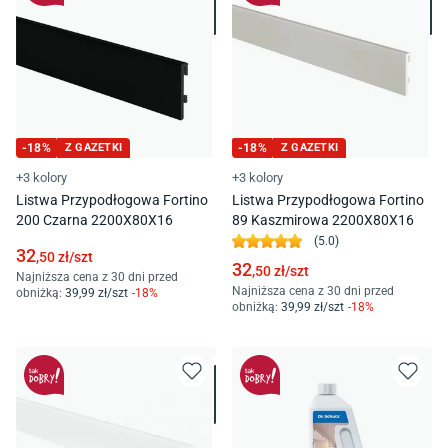
-
18
%
Z GAZETKI
-
18
%
Z GAZETKI
+3 kolory
+3 kolory
Listwa Przypodłogowa Fortino
Listwa Przypodłogowa Fortino
200 Czarna 2200X80X16
89 Kaszmirowa 2200X80X16
(
5.0
)
32
,50
zł/
szt
32
,50
zł/
szt
Najniższa cena z 30 dni przed
Najniższa cena z 30 dni przed
obniżką:
39
,99
zł/
szt
-
18
%
obniżką:
39
,99
zł/
szt
-
18
%