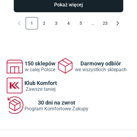
Pokaż więcej
1
2
3
4
5
...
23
150 sklepów
Darmowy odbiór
w całej Polsce
we wszystkich sklepach
Klub Komfort
Zawsze taniej
30 dni na zwrot
Program Komfortowe Zakupy