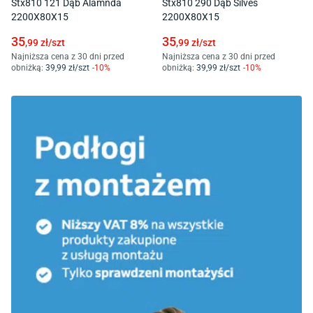
Stx810 121 Dąb Alamnda
Stx810 290 Dąb Silves
2200X80X15
2200X80X15
35
35
,99
zł/
szt
,99
zł/
szt
Najniższa cena z 30 dni przed
Najniższa cena z 30 dni przed
obniżką:
39
,99
zł/
szt
-
10
%
obniżką:
39
,99
zł/
szt
-
10
%