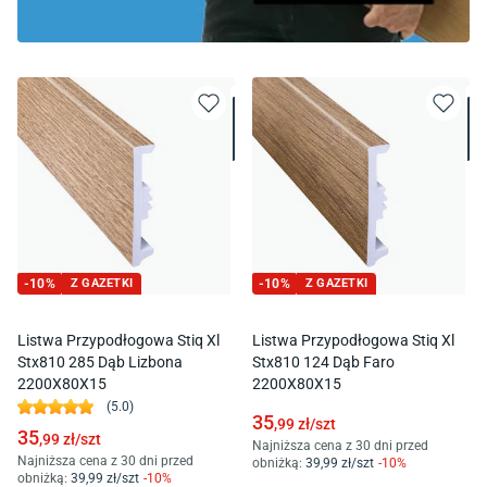
-
10
%
Z GAZETKI
-
10
%
Z GAZETKI
Listwa Przypodłogowa Stiq Xl
Listwa Przypodłogowa Stiq Xl
Stx810 285 Dąb Lizbona
Stx810 124 Dąb Faro
2200X80X15
2200X80X15
(
5.0
)
35
,99
zł/
szt
35
,99
zł/
szt
Najniższa cena z 30 dni przed
Najniższa cena z 30 dni przed
obniżką:
39
,99
zł/
szt
-
10
%
obniżką:
39
,99
zł/
szt
-
10
%