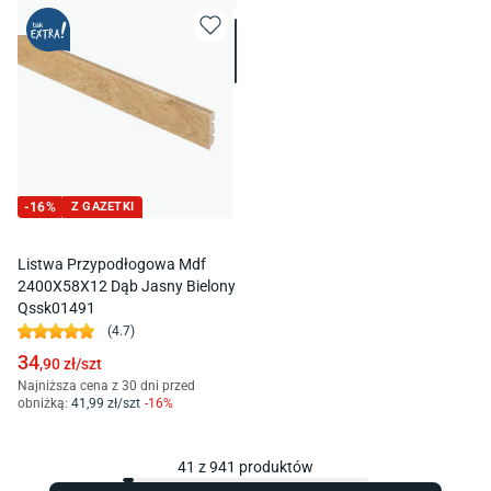
-
16
%
Z GAZETKI
Listwa Przypodłogowa Mdf
2400X58X12 Dąb Jasny Bielony
Qssk01491
(
4.7
)
34
,90
zł/
szt
Najniższa cena z 30 dni przed
obniżką:
41
,99
zł/
szt
-
16
%
41
z
941
produktów