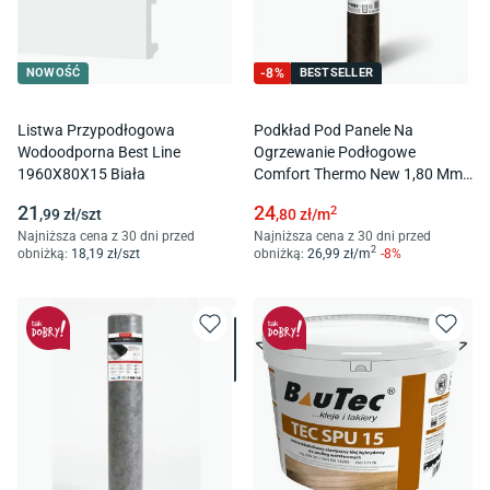
NOWOŚĆ
-
8
%
BESTSELLER
Listwa Przypodłogowa
Podkład Pod Panele Na
Wodoodporna Best Line
Ogrzewanie Podłogowe
1960X80X15 Biała
Comfort Thermo New 1,80 Mm
8 M2
21
24
2
,99
zł/
szt
,80
zł/
m
Najniższa cena z 30 dni przed
Najniższa cena z 30 dni przed
2
obniżką:
18
,19
zł/
szt
obniżką:
26
,99
zł/
m
-
8
%