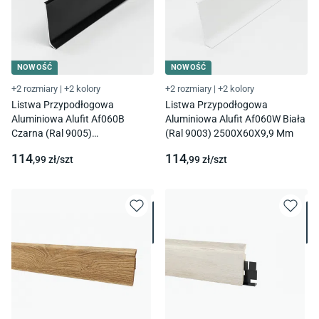
NOWOŚĆ
NOWOŚĆ
+2 rozmiary
|
+2 kolory
+2 rozmiary
|
+2 kolory
Listwa Przypodłogowa
Listwa Przypodłogowa
Aluminiowa Alufit Af060B
Aluminiowa Alufit Af060W Biała
Czarna (Ral 9005)
(Ral 9003) 2500X60X9,9 Mm
2500X60X9,9 Mm
114
114
,99
zł/
szt
,99
zł/
szt