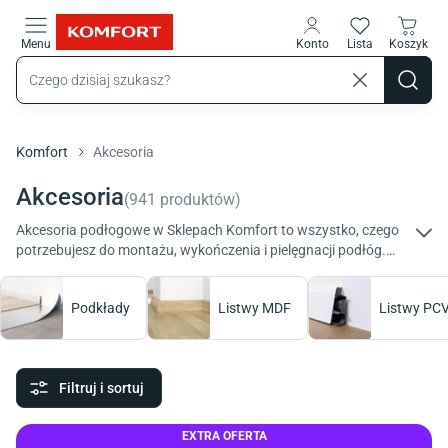
Przejdź do treści głównej
Menu
Konto
Lista
Koszyk
Komfort
Akcesoria
Akcesoria
(
941
produktów
)
Akcesoria podłogowe w Sklepach Komfort to wszystko, czego
potrzebujesz do montażu, wykończenia i pielęgnacji podłóg.
Podkłady, listwy, profile i środki ochronne pomagają uzyskać
trwały i estetyczny efekt w każdym wnętrzu.
Podkłady
Listwy MDF
Listwy PC
Filtruj i sortuj
EXTRA OFERTA