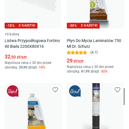
-
18
%
Z GAZETKI
-
30
%
Z GAZETKI
+3 kolory
Listwa Przypodłogowa Fortino
Płyn Do Mycia Laminatów 750
40 Biała 2200X80X16
Ml Dr. Schutz
(
4.7
)
32
,50
zł/
szt
29
zł/
szt
Najniższa cena z 30 dni przed
Najniższa cena z 30 dni przed
obniżką:
39
,99
zł/
szt
-
18
%
obniżką:
41
,99
zł/
szt
-
30
%