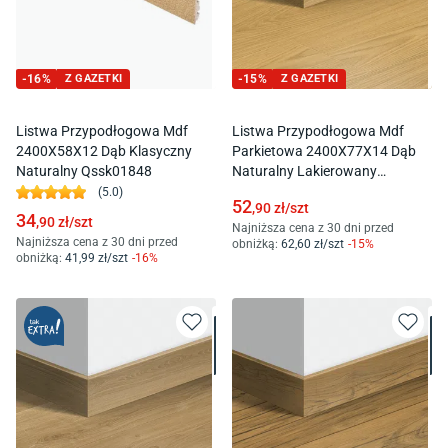
-
16
%
Z GAZETKI
-
15
%
Z GAZETKI
Listwa Przypodłogowa Mdf
Listwa Przypodłogowa Mdf
2400X58X12 Dąb Klasyczny
Parkietowa 2400X77X14 Dąb
Naturalny Qssk01848
Naturalny Lakierowany
Qspskr04749
(
5.0
)
52
,90
zł/
szt
34
,90
zł/
szt
Najniższa cena z 30 dni przed
Najniższa cena z 30 dni przed
obniżką:
62
,60
zł/
szt
-
15
%
obniżką:
41
,99
zł/
szt
-
16
%