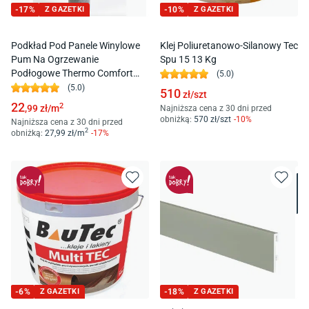
-
17
%
Z GAZETKI
-
10
%
Z GAZETKI
Podkład Pod Panele Winylowe
Klej Poliuretanowo-Silanowy Tec
Pum Na Ogrzewanie
Spu 15 13 Kg
Podłogowe Thermo Comfort
(
5.0
)
900+ 1,30 Mm 8 M2
(
5.0
)
510
zł/
szt
22
2
,99
zł/
m
Najniższa cena z 30 dni przed
obniżką:
570
zł/
szt
-
10
%
Najniższa cena z 30 dni przed
2
obniżką:
27
,99
zł/
m
-
17
%
-
6
%
Z GAZETKI
-
18
%
Z GAZETKI