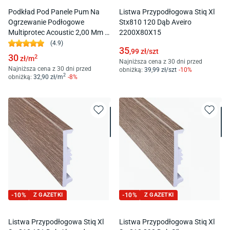
Podkład Pod Panele Pum Na
Listwa Przypodłogowa Stiq Xl
Ogrzewanie Podłogowe
Stx810 120 Dąb Aveiro
Multiprotec Acoustic 2,00 Mm 8
2200X80X15
M2
(
4.9
)
35
,99
zł/
szt
30
2
zł/
m
Najniższa cena z 30 dni przed
Najniższa cena z 30 dni przed
obniżką:
39
,99
zł/
szt
-
10
%
2
obniżką:
32
,90
zł/
m
-
8
%
-
10
%
Z GAZETKI
-
10
%
Z GAZETKI
Listwa Przypodłogowa Stiq Xl
Listwa Przypodłogowa Stiq Xl