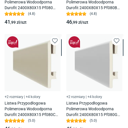
Polimerowa Wodoodporna
Polimerowa Wodoodporna
Durofit 2400X80X15 Pf080
Durofit 2400X80X15 Pf080B
Biała Premium Floor
Czarna Premium Floor
(
4.8
)
(
4.8
)
41
46
,99
zł/
szt
,99
zł/
szt
+2 rozmiary
|
+4 kolory
+2 rozmiary
|
+4 kolory
Listwa Przypodłogowa
Listwa Przypodłogowa
Polimerowa Wodoodporna
Polimerowa Wodoodporna
Durofit 2400X80X15 Pf080C
Durofit 2400X80X15 Pf080G
Cappuccino Premium Floor
Szara Premium Floor
(
5.0
)
(
5.0
)