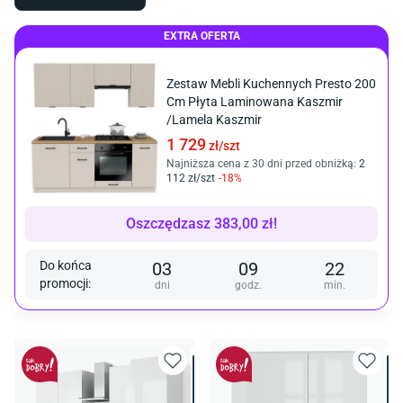
EXTRA OFERTA
Zestaw Mebli Kuchennych Presto 200
Cm Płyta Laminowana Kaszmir
/Lamela Kaszmir
1 729
zł/
szt
Najniższa cena z 30 dni przed obniżką:
2
112
zł/
szt
-
18
%
Oszczędzasz
383,00
zł
!
Do końca
03
09
22
promocji
:
dni
godz.
min.