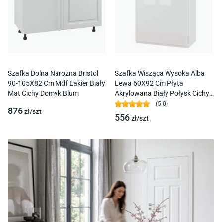
Szafka Dolna Narożna Bristol
Szafka Wisząca Wysoka Alba
90-105X82 Cm Mdf Lakier Biały
Lewa 60X92 Cm Płyta
Mat Cichy Domyk Blum
Akrylowana Biały Połysk Cichy
Domyk Blum
(
5.0
)
876
zł/
szt
556
zł/
szt