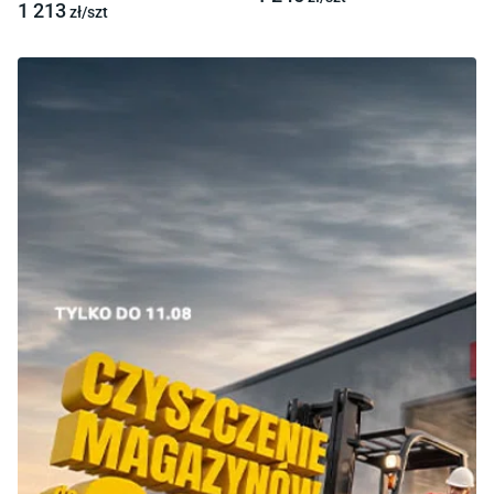
1 213
zł/
szt