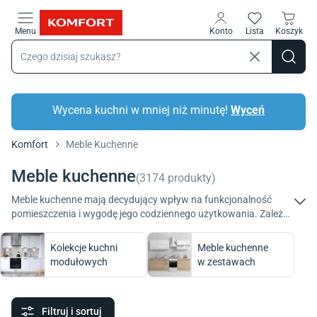
Przejdź do treści głównej
Menu
Konto
Lista
Koszyk
Wycena kuchni w mniej niż minutę!
Wyceń
Komfort
Meble Kuchenne
Meble kuchenne
(
3174
produkty
)
Meble kuchenne mają decydujący wpływ na funkcjonalność
pomieszczenia i wygodę jego codziennego użytkowania. Zależy
Ci na elastyczności zabudowy, ergonomii, ciekawym designie,
możliwości dopasowania układu? W ofercie Komfort znajdziesz
Kolekcje kuchni
Meble kuchenne
najlepsze mebli do kuchni!
modułowych
w zestawach
Filtruj i sortuj