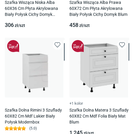
Szafka Wisząca Niska Alba
Szafka Wisząca Alba Prawa
60X36 Cm Płyta Akrylowana
60X72 Cm Płyta Akrylowana
Biały Połysk Cichy Domyk
Biały Połysk Cichy Domyk Blum
Podnośnik Gazowy
306
458
zł/
szt
zł/
szt
+1 kolor
Szafka Dolna Rimini 3 Szuflady
Szafka Dolna Matera 3 Szuflady
60X82 Cm Mdf Lakier Biały
60X82 Cm Mdf Folia Biały Mat
Połysk Modernbox
Blum
(
5.0
)
1 245
zł/
szt