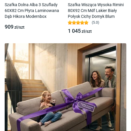
Szafka Dolna Alba 3 Szuflady
Szafka Wisząca Wysoka Rimini
60X82 Cm Płyta Laminowana
80X92 Cm Mdf Lakier Biały
Dąb Hikora Modernbox
Połysk Cichy Domyk Blum
(
5.0
)
909
zł/
szt
1 045
zł/
szt