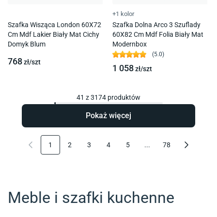
+1 kolor
Szafka Wisząca London 60X72
Szafka Dolna Arco 3 Szuflady
Cm Mdf Lakier Biały Mat Cichy
60X82 Cm Mdf Folia Biały Mat
Domyk Blum
Modernbox
(
5.0
)
768
zł/
szt
1 058
zł/
szt
41
z
3174
produktów
Pokaż więcej
1
2
3
4
5
...
78
Meble i szafki kuchenne