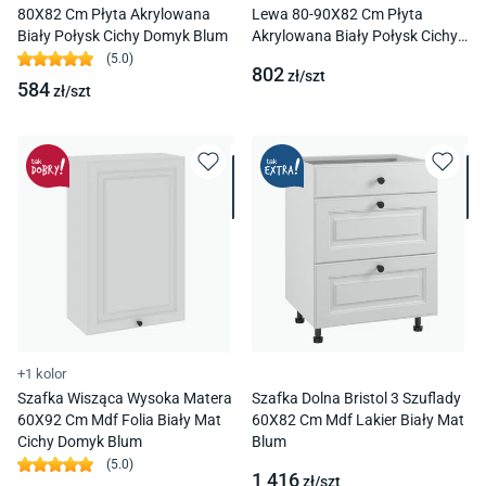
80X82 Cm Płyta Akrylowana
Lewa 80-90X82 Cm Płyta
Biały Połysk Cichy Domyk Blum
Akrylowana Biały Połysk Cichy
Domyk Blum
(
5.0
)
802
zł/
szt
584
zł/
szt
+1 kolor
Szafka Wisząca Wysoka Matera
Szafka Dolna Bristol 3 Szuflady
60X92 Cm Mdf Folia Biały Mat
60X82 Cm Mdf Lakier Biały Mat
Cichy Domyk Blum
Blum
(
5.0
)
1 416
zł/
szt