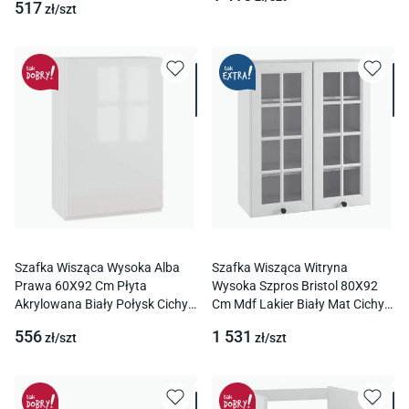
517
zł/
szt
Szafka Wisząca Wysoka Alba
Szafka Wisząca Witryna
Prawa 60X92 Cm Płyta
Wysoka Szpros Bristol 80X92
Akrylowana Biały Połysk Cichy
Cm Mdf Lakier Biały Mat Cichy
Domyk Blum
Domyk Blum
556
1 531
zł/
szt
zł/
szt