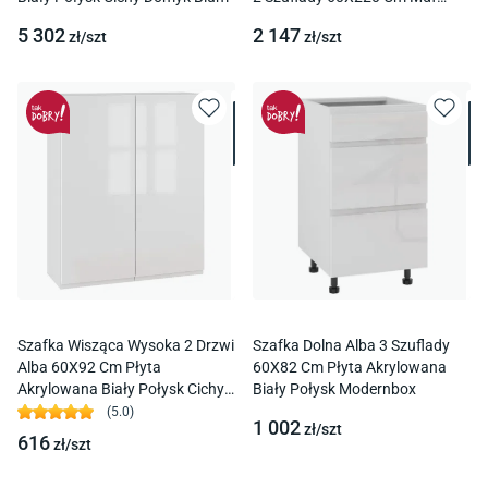
Lakier Biały Mat Blum
5 302
2 147
zł/
szt
zł/
szt
Podnośnik Hk-Xs
Szafka Wisząca Wysoka 2 Drzwi
Szafka Dolna Alba 3 Szuflady
Alba 60X92 Cm Płyta
60X82 Cm Płyta Akrylowana
Akrylowana Biały Połysk Cichy
Biały Połysk Modernbox
Domyk Blum
(
5.0
)
1 002
zł/
szt
616
zł/
szt