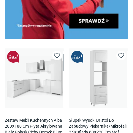
Zestaw Mebli Kuchennych Alba
Słupek Wysoki Bristol Do
280X180 Cm Płyta Akrylowana
Zabudowy Piekarnika/Mikrofali
Biały Połysk Cichy Domyk Blum
2 Szuflady 60X220 Cm Mdf