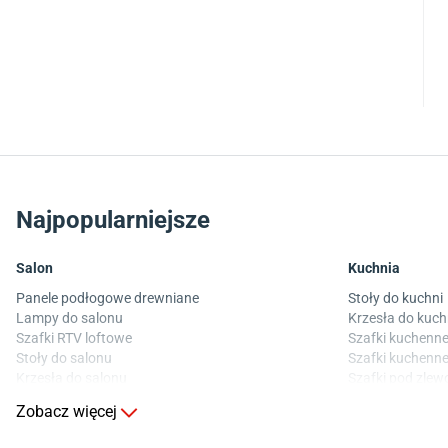
Najpopularniejsze
Salon
Kuchnia
Panele podłogowe drewniane
Stoły do kuchni
Lampy do salonu
Krzesła do kuch
Szafki RTV loftowe
Szafki kuchenne
Stoły do salonu
Szafki kuchenne
Krzesła do salonu
Szafki pod zle
Komody do salonu
Blaty kuchenne
Zobacz więcej