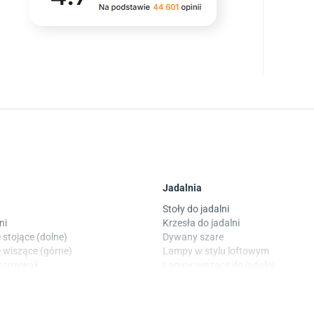
Jadalnia
Stoły do jadalni
ni
Krzesła do jadalni
 stojące (dolne)
Dywany szare
 wiszące (górne)
Lampy w stylu loftowym
wozmywak
Lampy wiszące do jadalni
 laminowane
Witryny do jadalni