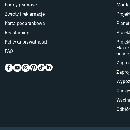
Formy płatności
Monta
Zwroty i reklamacje
Projek
Karta podarunkowa
Planer
Regulaminy
Projek
Polityka prywatności
Projek
Eksper
FAQ
online
Zaproj
Zaproj
Wypoż
Obszy
Wycina
Odbiór