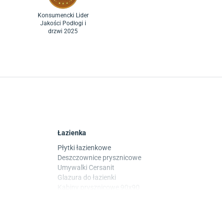
Konsumencki Lider
Jakości Podłogi i
drzwi 2025
Łazienka
Płytki łazienkowe
Deszczownice prysznicowe
Umywalki Cersanit
Glazura do łazienki
Kabiny prysznicowe 90x90
Wanny Cersanit