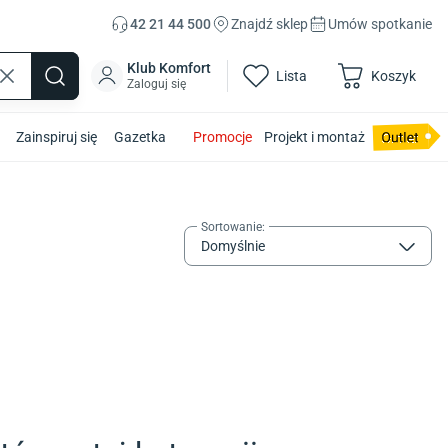
42 21 44 500
Znajdź sklep
Umów spotkanie
Klub Komfort
Lista
Koszyk
Zaloguj się
Zainspiruj się
Gazetka
Promocje
Projekt i montaż
Sortowanie
:
Domyślnie