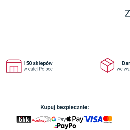
Z
150 sklepów
Da
w całej Polsce
we ws
Kupuj bezpiecznie: