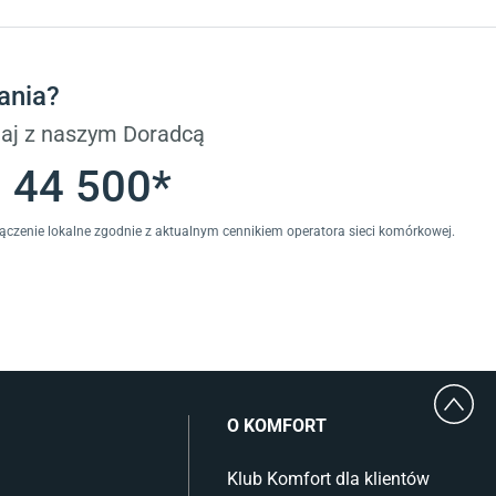
Płytki
Płytki betonowe
Płytki Cersanit
Płytki wielkoformatowe
ania?
Gres (szkliwiony)
Glazura
aj z naszym Doradcą
Płytki marmurowe
 44 500*
łączenie lokalne zgodnie z aktualnym cennikiem operatora sieci komórkowej.
O KOMFORT
Klub Komfort dla klientów