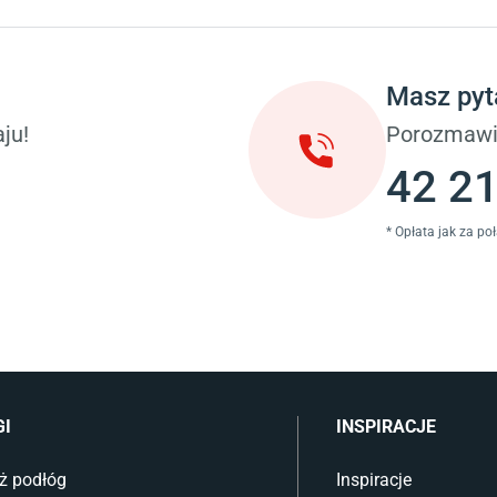
Taras i balkon
okoju dziecięcego
Deski tarasowe kompozytowe
 dziecięcego
Sztuczna trawa miękka
ci
Koce i pledy
Masz pyt
Płytki tarasowe
ka (młodzieżowe)
Płytki na balkon
ju!
Porozmawi
 młodzieżowym
Lampy stojące LED
42 21
* Opłata jak za po
GI
INSPIRACJE
ż podłóg
Inspiracje