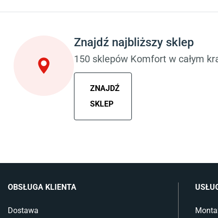
Sypialnia
Pokój dziecięcy
Wykładzina do sypialni
Wykładziny do p
Szafy do sypialni
Meble do pokoju
Łóżka z pojemnikiem
Komody dla dzie
Znajdź najbliższy sklep
Materace piankowe
Szafy dla dzieci
Lampy do sypialni
Łóżka dla dziec
150 sklepów Komfort w całym kra
Kinkiety do sypialni
Lampy w stylu
ZNAJDŹ
SKLEP
OBSŁUGA KLIENTA
USŁU
Dostawa
Monta