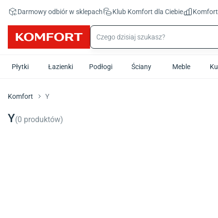
Przejdź do treści głównej
Darmowy odbiór w sklepach
Klub Komfort
dla Ciebie
Komfor
Płytki
Łazienki
Podłogi
Ściany
Meble
Ku
Komfort
Y
Y
(
0
produktów
)