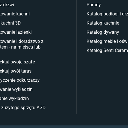
ż drzwi
Porady
towanie kuchni
Katalog podłogi i dr
 kuchni 3D
Katalog kuchnie
towanie łazienki
Katalog dywany
towanie i doradztwo z
Katalog meble i oświ
tem - na miejscu lub
Katalog Senti Ceram
ektuj swoją szafę
ektuj swój taras
yczenie odkurzaczy
wanie wykładzin
nie wykładzin
 zużytego sprzętu AGD