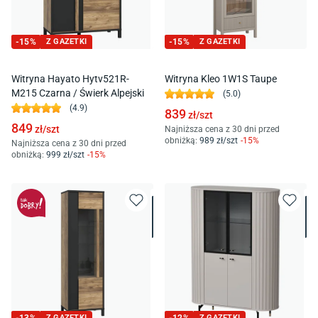
-
15
%
Z GAZETKI
-
15
%
Z GAZETKI
Witryna Hayato Hytv521R-
Witryna Kleo 1W1S Taupe
M215 Czarna / Świerk Alpejski
(
5.0
)
(
4.9
)
839
zł/
szt
849
zł/
szt
Najniższa cena z 30 dni przed
obniżką:
989
zł/
szt
-
15
%
Najniższa cena z 30 dni przed
obniżką:
999
zł/
szt
-
15
%
Z GAZETKI
Z GAZETKI