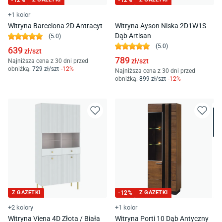
-
12
%
-
12
%
+1 kolor
Witryna Barcelona 2D Antracyt
Witryna Ayson Niska 2D1W1S
Dąb Artisan
(
5.0
)
(
5.0
)
639
zł/
szt
789
zł/
szt
Najniższa cena z 30 dni przed
obniżką:
729
zł/
szt
-
12
%
Najniższa cena z 30 dni przed
obniżką:
899
zł/
szt
-
12
%
Z GAZETKI
-
12
%
Z GAZETKI
+2 kolory
+1 kolor
Witryna Viena 4D Złota / Biała
Witryna Porti 10 Dąb Antyczny