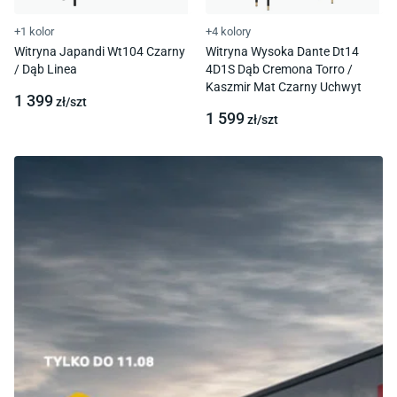
+1 kolor
+4 kolory
Witryna Japandi Wt104 Czarny
Witryna Wysoka Dante Dt14
/ Dąb Linea
4D1S Dąb Cremona Torro /
Kaszmir Mat Czarny Uchwyt
1 399
zł/
szt
1 599
zł/
szt