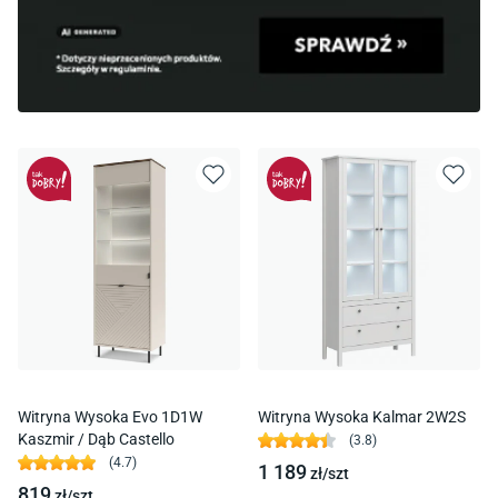
Witryna Wysoka Evo 1D1W
Witryna Wysoka Kalmar 2W2S
Kaszmir / Dąb Castello
(
3.8
)
(
4.7
)
1 189
zł/
szt
819
zł/
szt