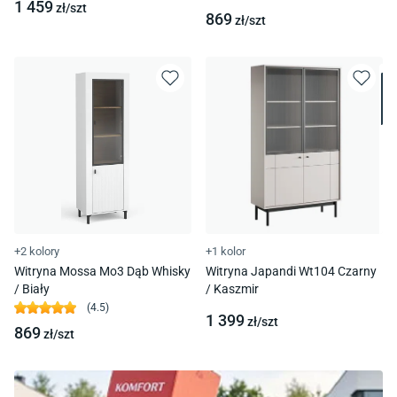
1 459
zł/
szt
869
zł/
szt
+2 kolory
+1 kolor
Witryna Mossa Mo3 Dąb Whisky
Witryna Japandi Wt104 Czarny
/ Biały
/ Kaszmir
(
4.5
)
1 399
zł/
szt
869
zł/
szt