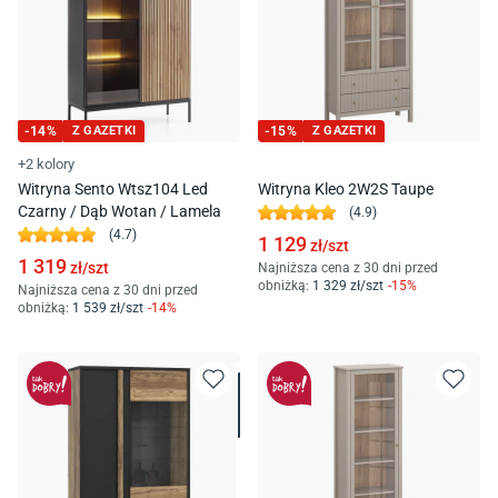
-
14
%
Z GAZETKI
-
15
%
Z GAZETKI
+2 kolory
Witryna Sento Wtsz104 Led
Witryna Kleo 2W2S Taupe
Czarny / Dąb Wotan / Lamela
(
4.9
)
(
4.7
)
1 129
zł/
szt
1 319
zł/
szt
Najniższa cena z 30 dni przed
obniżką:
1 329
zł/
szt
-
15
%
Najniższa cena z 30 dni przed
obniżką:
1 539
zł/
szt
-
14
%