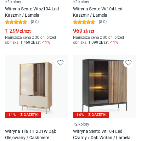
+2 kolory
+2 kolory
Witryna Sento Wtsz104 Led
Witryna Sento Wt104 Led
Kaszmir / Lamela
Kaszmir / Lamela
(
5.0
)
(
5.0
)
1 299
969
zł/
szt
zł/
szt
Najniższa cena z 30 dni przed
Najniższa cena z 30 dni przed
obniżką:
1 469
zł/
szt
-
11
%
obniżką:
1 099
zł/
szt
-
11
%
-
11
%
Z GAZETKI
-
14
%
Z GAZETKI
+2 kolory
Witryna Tila Ti1 2D1W Dąb
Witryna Sento Wt104 Led
Olejowany / Cashmere
Czarny / Dąb Wotan / Lamela