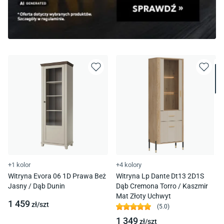
+1 kolor
+4 kolory
Witryna Evora 06 1D Prawa Beż
Witryna Lp Dante Dt13 2D1S
Jasny / Dąb Dunin
Dąb Cremona Torro / Kaszmir
Mat Złoty Uchwyt
1 459
zł/
szt
(
5.0
)
1 349
zł/
szt