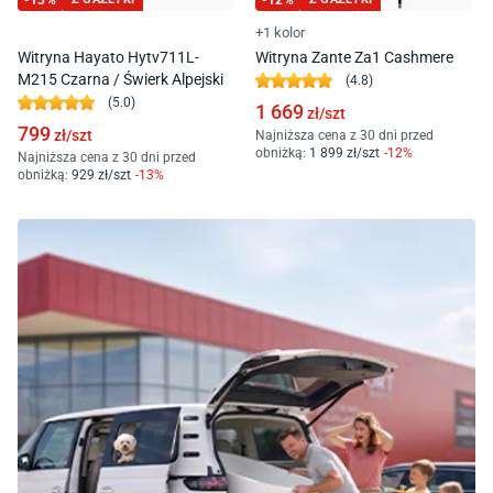
-
13
%
-
12
%
+1 kolor
Witryna Hayato Hytv711L-
Witryna Zante Za1 Cashmere
M215 Czarna / Świerk Alpejski
(
4.8
)
(
5.0
)
1 669
zł/
szt
799
zł/
szt
Najniższa cena z 30 dni przed
obniżką:
1 899
zł/
szt
-
12
%
Najniższa cena z 30 dni przed
obniżką:
929
zł/
szt
-
13
%