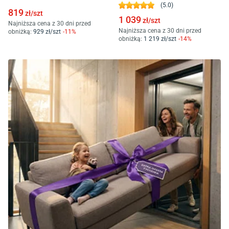
(
5.0
)
819
zł/
szt
1 039
zł/
szt
Najniższa cena z 30 dni przed
Najniższa cena z 30 dni przed
obniżką:
929
zł/
szt
-
11
%
obniżką:
1 219
zł/
szt
-
14
%