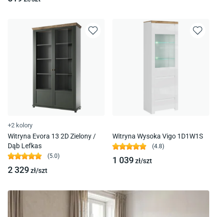
+2 kolory
Witryna Evora 13 2D Zielony /
Witryna Wysoka Vigo 1D1W1S
Dąb Lefkas
(
4.8
)
(
5.0
)
1 039
zł/
szt
2 329
zł/
szt