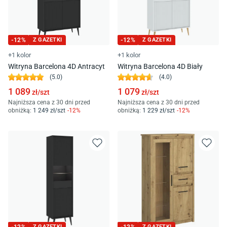
-
12
%
Z GAZETKI
-
12
%
Z GAZETKI
+1 kolor
+1 kolor
Witryna Barcelona 4D Antracyt
Witryna Barcelona 4D Biały
(
5.0
)
(
4.0
)
1 089
1 079
zł/
szt
zł/
szt
Najniższa cena z 30 dni przed
Najniższa cena z 30 dni przed
obniżką:
1 249
zł/
szt
-
12
%
obniżką:
1 229
zł/
szt
-
12
%
Z GAZETKI
Z GAZETKI