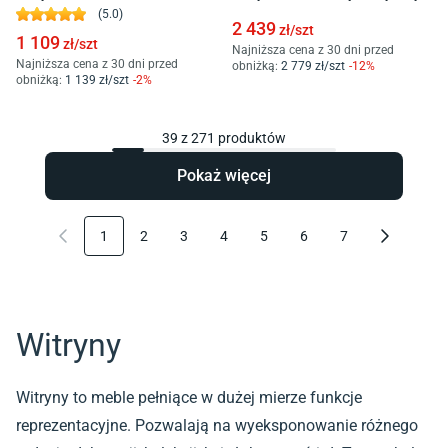
(
5.0
)
2 439
zł/
szt
1 109
zł/
szt
Najniższa cena z 30 dni przed
Najniższa cena z 30 dni przed
obniżką:
2 779
zł/
szt
-
12
%
obniżką:
1 139
zł/
szt
-
2
%
39
z
271
produktów
Pokaż więcej
1
2
3
4
5
6
7
Witryny
Witryny to meble pełniące w dużej mierze funkcje
reprezentacyjne. Pozwalają na wyeksponowanie różnego