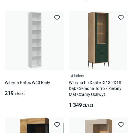
+4 kolory
Witryna Pafos W40 Biały
Witryna Lp Dante Dt13 2D1S
Dąb Cremona Torro / Zielony
219
zł/
szt
Mat Czarny Uchwyt
1 349
zł/
szt