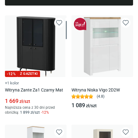
-
12
%
Z GAZETKI
+1 kolor
Witryna Zante Za1 Czarny Mat
Witryna Niska Vigo 2D2W
(
4.8
)
1 669
zł/
szt
1 089
zł/
szt
Najniższa cena z 30 dni przed
obniżką:
1 899
zł/
szt
-
12
%