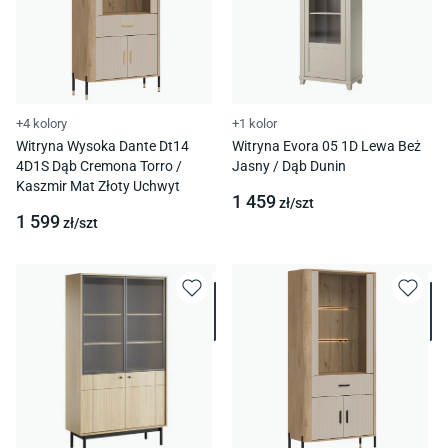
+4 kolory
+1 kolor
Witryna Wysoka Dante Dt14
Witryna Evora 05 1D Lewa Beż
4D1S Dąb Cremona Torro /
Jasny / Dąb Dunin
Kaszmir Mat Złoty Uchwyt
1 459
zł/
szt
1 599
zł/
szt