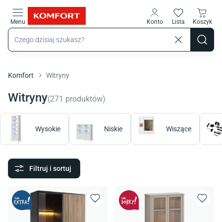
Przejdź do treści głównej
Menu
Konto
Lista
Koszyk
Komfort
Witryny
Witryny
(
271
produktów
)
Wysokie
Niskie
Wiszące
Filtruj i sortuj