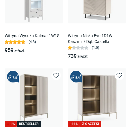
Witryna Wysoka Kalmar 1W1S
Witryna Niska Evo 1D1W
Kaszmir / Dąb Castello
(
4.3
)
(
1.0
)
959
zł/
szt
739
zł/
szt
-
11
%
BESTSELLER
-
11
%
Z GAZETKI