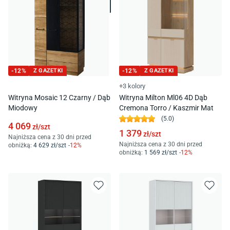
-
12
%
Z GAZETKI
-
12
%
Z GAZETKI
+3 kolory
Witryna Mosaic 12 Czarny / Dąb
Witryna Milton Ml06 4D Dąb
Miodowy
Cremona Torro / Kaszmir Mat
(
5.0
)
4 069
zł/
szt
1 379
zł/
szt
Najniższa cena z 30 dni przed
Najniższa cena z 30 dni przed
obniżką:
4 629
zł/
szt
-
12
%
obniżką:
1 569
zł/
szt
-
12
%