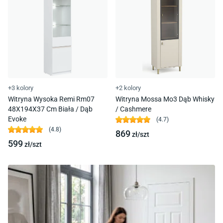
+3 kolory
+2 kolory
Witryna Wysoka Remi Rm07
Witryna Mossa Mo3 Dąb Whisky
48X194X37 Cm Biała / Dąb
/ Cashmere
Evoke
(
4.7
)
(
4.8
)
869
zł/
szt
599
zł/
szt