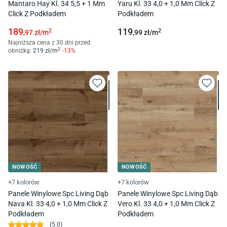
Mantaro Hay Kl. 34 5,5 + 1 Mm
Yaru Kl. 33 4,0 + 1,0 Mm Click Z
Click Z Podkładem
Podkładem
189
119
2
2
,97
zł/
m
,99
zł/
m
Najniższa cena z 30 dni przed
2
obniżką:
219
zł/
m
-
13
%
NOWOŚĆ
NOWOŚĆ
+7 kolorów
+7 kolorów
Panele Winylowe Spc Living Dąb
Panele Winylowe Spc Living Dąb
Nava Kl. 33 4,0 + 1,0 Mm Click Z
Vero Kl. 33 4,0 + 1,0 Mm Click Z
Podkładem
Podkładem
(
5.0
)