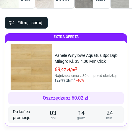
Filtruj i sortuj
EXTRA OFERTA
Panele Winylowe Aquatus Spc Dąb
Milagro Kl. 33 4,00 Mm Click
69
2
,97
zł/
m
Najniższa cena z 30 dni przed obniżką:
2
129
,99
zł/
m
-
46
%
Oszczędzasz
60,02
zł
!
Do końca
03
14
24
promocji
:
dni
godz.
min.