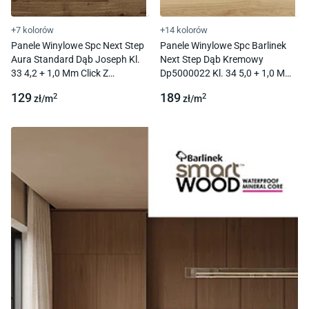
+7 kolorów
+14 kolorów
Panele Winylowe Spc Next Step
Panele Winylowe Spc Barlinek
Aura Standard Dąb Joseph Kl.
Next Step Dąb Kremowy
33 4,2 + 1,0 Mm Click Z
Dp5000022 Kl. 34 5,0 + 1,0 Mm
Podkładem
Click Z Podkładem
129
189
2
2
zł/
m
zł/
m