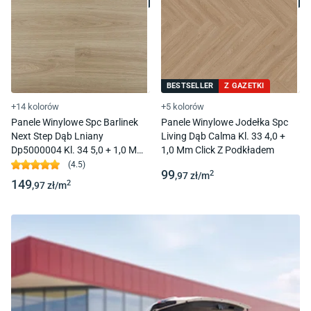
BESTSELLER
Z GAZETKI
+14 kolorów
+5 kolorów
Panele Winylowe Spc Barlinek
Panele Winylowe Jodełka Spc
Next Step Dąb Lniany
Living Dąb Calma Kl. 33 4,0 +
Dp5000004 Kl. 34 5,0 + 1,0 Mm
1,0 Mm Click Z Podkładem
Click Z Podkładem
(
4.5
)
99
2
,97
zł/
m
149
2
,97
zł/
m