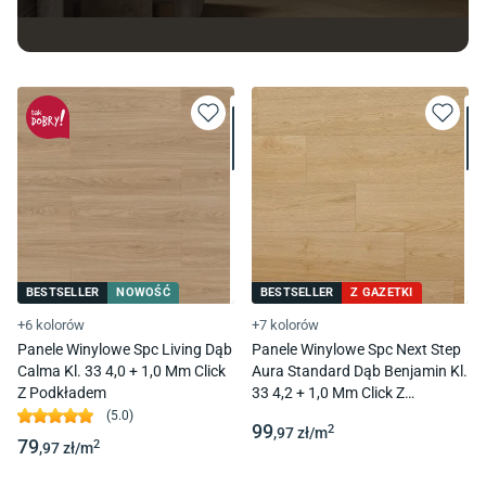
BESTSELLER
NOWOŚĆ
BESTSELLER
Z GAZETKI
+6 kolorów
+7 kolorów
Panele Winylowe Spc Living Dąb
Panele Winylowe Spc Next Step
Calma Kl. 33 4,0 + 1,0 Mm Click
Aura Standard Dąb Benjamin Kl.
Z Podkładem
33 4,2 + 1,0 Mm Click Z
Podkładem
(
5.0
)
99
2
,97
zł/
m
79
2
,97
zł/
m