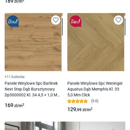
189
2
zł/
m
+11 kolorów
Panele Winylowe Spc Barlinek
Panele Winylowe Spc Weninger
Next Step Dąb Bursztynowy
Aquatus Dąb Memphis Kl. 33
Dp3000002 Kl. 34 4,5 + 1,0 Mm
5,0 Mm Click
Click Z Podkładem
(
5.0
)
169
2
zł/
m
129
2
,99
zł/
m