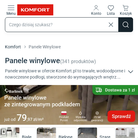
Przejdź do treści głównej
Menu
Konto
Lista
Koszyk
Komfort
Panele Winylowe
Panele winylowe
(
341
produktów
)
Panele winylowe w ofercie Komfort.pl to trwałe, wodoodporne i
nowoczesne podłogi, stworzone do wymagających wnętrz.
Odkryj panele LVT od renomowanych producentów, które łączą
nowoczesny design z niepodważalną odpornością.
Białe
Bielone
Szare