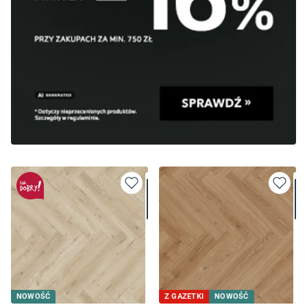
NOWOŚĆ
Z GAZETKI
NOWOŚĆ