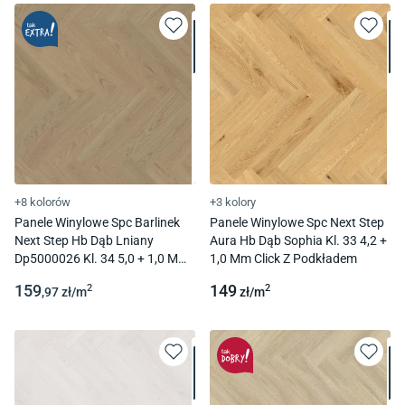
+8 kolorów
+3 kolory
Panele Winylowe Spc Barlinek
Panele Winylowe Spc Next Step
Next Step Hb Dąb Lniany
Aura Hb Dąb Sophia Kl. 33 4,2 +
Dp5000026 Kl. 34 5,0 + 1,0 Mm
1,0 Mm Click Z Podkładem
Click Z Podkładem
159
149
2
2
,97
zł/
m
zł/
m