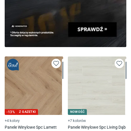
-
13
%
Z GAZETKI
NOWOŚĆ
+4 kolory
+7 kolorów
Panele Winylowe Spc Lamett
Panele Winylowe Spc Living Dąb