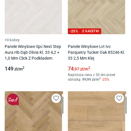
-
25
%
Z GAZETKI
+3 kolory
Panele Winylowe Spc Next Step
Panele Winylowe Lvt Ivc
Aura Hb Dąb Olivia Kl. 33 4,2 +
Parquetry Tucker Oak 85246 Kl.
1,0 Mm Click Z Podkładem
33 2,5 Mm Klej
149
74
2
2
zł/
m
,97
zł/
m
Najniższa cena z 30 dni przed
2
obniżką:
99
,99
zł/
m
-
25
%