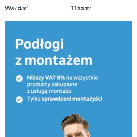
99
115
2
2
,97
zł/
m
zł/
m