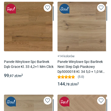
+14 kolorów
Panele Winylowe Spc Barlinek
Panele Winylowe Spc Barlinek
Dąb Grace Kl. 33 4,2+1 Mm Click
Next Step Dąb Piaskowy
Dp5000018 Kl. 34 5,0 + 1,0 Mm
99
2
,97
zł/
m
Click Z Podkładem
(
5.0
)
144
2
,78
zł/
m