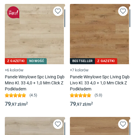
Z GAZETKI
NOWOŚĆ
BESTSELLER
Z GAZETKI
+6 kolorów
+7 kolorów
Panele Winylowe Spc Living Dąb
Panele Winylowe Spc Living Dąb
Mino Kl. 33 4,0 + 1,0 Mm Click Z
Livo Kl. 33 4,0 + 1,0 Mm Click Z
Podkładem
Podkładem
(
4.5
)
(
5.0
)
79
79
2
2
,97
zł/
m
,97
zł/
m