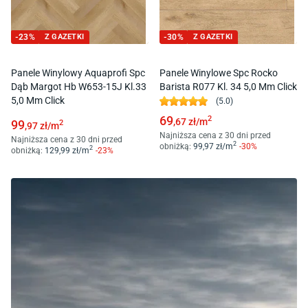
-
23
%
Z GAZETKI
-
30
%
Z GAZETKI
Panele Winylowy Aquaprofi Spc
Panele Winylowe Spc Rocko
Dąb Margot Hb W653-15J Kl.33
Barista R077 Kl. 34 5,0 Mm Click
5,0 Mm Click
(
5.0
)
69
2
,67
zł/
m
99
2
,97
zł/
m
Najniższa cena z 30 dni przed
Najniższa cena z 30 dni przed
2
obniżką:
99
,97
zł/
m
-
30
%
2
obniżką:
129
,99
zł/
m
-
23
%