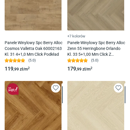
+7 kolorów
Panele Winylowy Spc Berry Alloc
Panele Winylowy Spc Berry Alloc
Cosmos Valletta Oak 60002163
Zenn 55 Herringbone Orlando
Kl. 31 4+1,0 Mm Click Podkład
Kl. 33 5+1,00 Mm Click Z
Podkładem
(
5.0
)
(
5.0
)
119
179
2
2
,99
zł/
m
,99
zł/
m