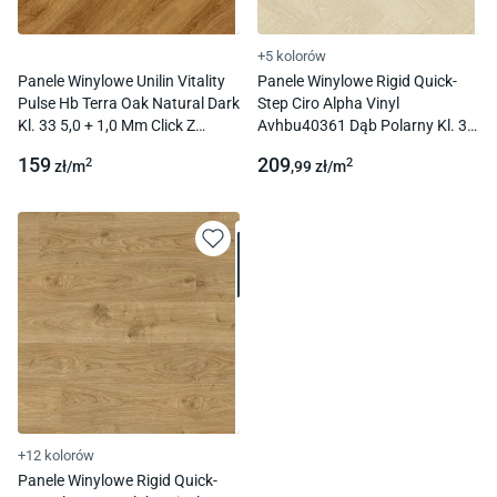
+5 kolorów
Panele Winylowe Unilin Vitality
Panele Winylowe Rigid Quick-
Pulse Hb Terra Oak Natural Dark
Step Ciro Alpha Vinyl
Kl. 33 5,0 + 1,0 Mm Click Z
Avhbu40361 Dąb Polarny Kl. 33
Podkładem
5,0 + 1 Mm Click Z Podkładem
159
209
2
2
zł/
m
,99
zł/
m
+12 kolorów
Panele Winylowe Rigid Quick-