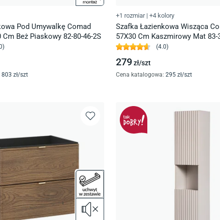
+1 rozmiar
|
+4 kolory
nkowa Pod Umywalkę Comad
Szafka Łazienkowa Wisząca C
 Cm Beż Piaskowy 82-80-46-2S
57X30 Cm Kaszmirowy Mat 83-
0
)
(
4.0
)
279
zł/
szt
803
zł/
szt
Cena katalogowa
:
295
zł/
szt