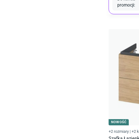
promocji
:
NOWOŚĆ
+2 rozmiary
|
+2 k
Szafka Łazien