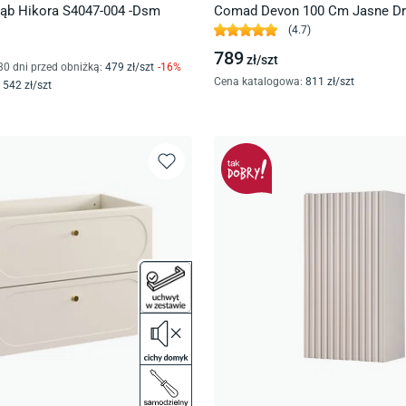
ąb Hikora S4047-004 -Dsm
Comad Devon 100 Cm Jasne D
823 -100 Cm Fsc
(
4.7
)
789
zł/
szt
30 dni przed obniżką:
479
zł/
szt
-
16
%
Cena katalogowa
:
811
zł/
szt
542
zł/
szt