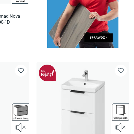
omad Nova
30-1D