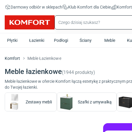
Przejdź do treści głównej
Darmowy odbiór w sklepach
Klub Komfort
dla Ciebie
Komfor
Płytki
Łazienki
Podłogi
Ściany
Meble
Ku
Komfort
Meble Łazienkowe
Meble łazienkowe
(
1944
produkty
)
Meble łazienkowe w ofercie Komfort łączą estetykę z praktycznym pr
do Twojej łazienki.
Zestawy mebli
Szafki z umywalką