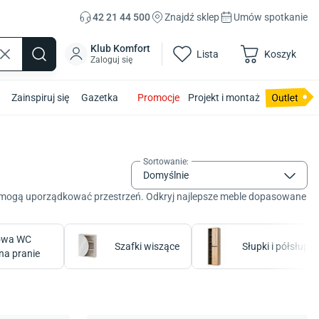
42 21 44 500
Znajdź sklep
Umów spotkanie
Klub Komfort
Lista
Koszyk
Zaloguj się
Zainspiruj się
Gazetka
Promocje
Projekt i montaż
Sortowanie
:
Domyślnie
h pomogą uporządkować przestrzeń. Odkryj najlepsze meble dopasowane
owa WC
Szafki wiszące
Słupki i półsłupki
 na pranie