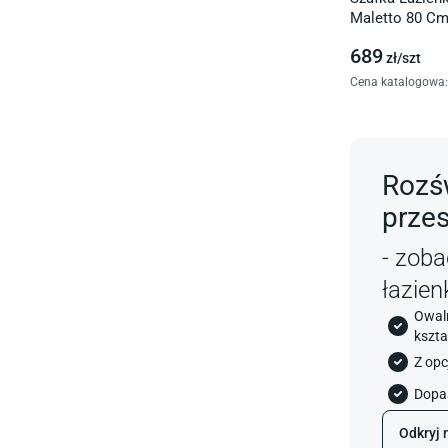
Maletto 80 Cm
689
zł/
szt
Cena katalogowa
:
Rozś
przes
- zoba
łazien
Owaln
kszta
Z opc
Dopa
Odkryj 