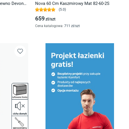
rewno Devon
Nova 60 Cm Kaszmirowy Mat 82-60-2S
(
5.0
)
659
zł/
szt
Cena katalogowa
:
711
zł/
szt