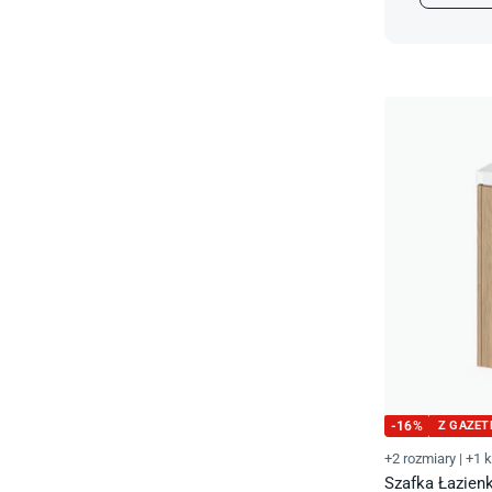
-
16
%
Z GAZET
+2 rozmiary
|
+1 k
Szafka Łazien