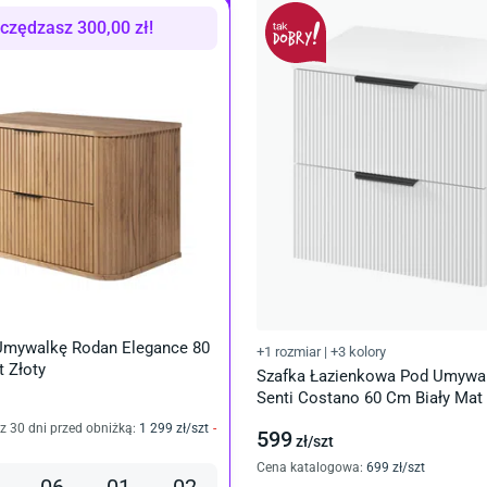
czędzasz
300,00
zł
!
Umywalkę Rodan Elegance 80
+1 rozmiar
|
+3 kolory
 Złoty
Szafka Łazienkowa Pod Umywal
Senti Costano 60 Cm Biały Mat
z 30 dni przed obniżką:
1 299
zł/
szt
-
599
zł/
szt
Cena katalogowa
:
699
zł/
szt
06
01
02