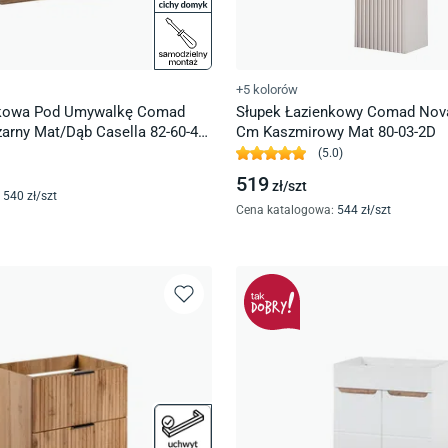
+5 kolorów
nkowa Pod Umywalkę Comad
Słupek Łazienkowy Comad Nov
arny Mat/Dąb Casella 82-60-46-
Cm Kaszmirowy Mat 80-03-2D
(
5.0
)
519
zł/
szt
540
zł/
szt
Cena katalogowa
:
544
zł/
szt