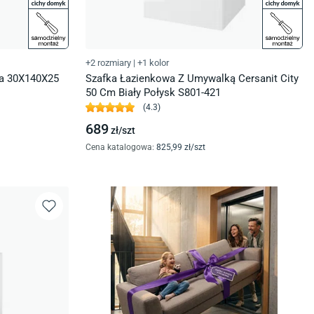
+2 rozmiary
|
+1 kolor
a 30X140X25
Szafka Łazienkowa Z Umywalką Cersanit City
50 Cm Biały Połysk S801-421
(
4.3
)
689
zł/
szt
Cena katalogowa
:
825
,99
zł/
szt