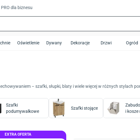
t PRO
dla biznesu
chnie
Oświetlenie
Dywany
Dekoracje
Drzwi
Ogród
zechowywaniem – szafki, słupki, blaty i wiele więcej w różnych stylac
Szafki
Zabud
Szafki stojące
podumywalkowe
i kosze
EXTRA OFERTA