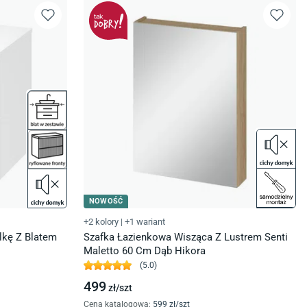
NOWOŚĆ
+2 kolory
|
+1 wariant
kę Z Blatem
Szafka Łazienkowa Wisząca Z Lustrem Senti
Maletto 60 Cm Dąb Hikora
(
5.0
)
499
zł/
szt
Cena katalogowa
:
599
zł/
szt