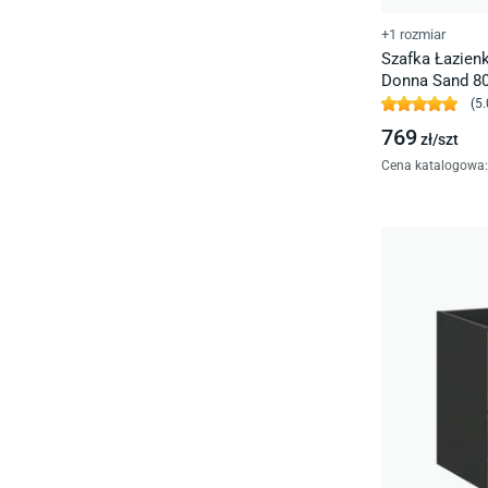
+1 rozmiar
Szafka Łazie
Donna Sand 80
(
5.
769
zł/
szt
Cena katalogowa
: