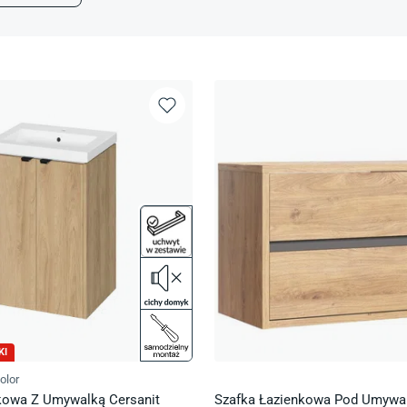
KI
olor
kowa Z Umywalką Cersanit
Szafka Łazienkowa Pod Umywal