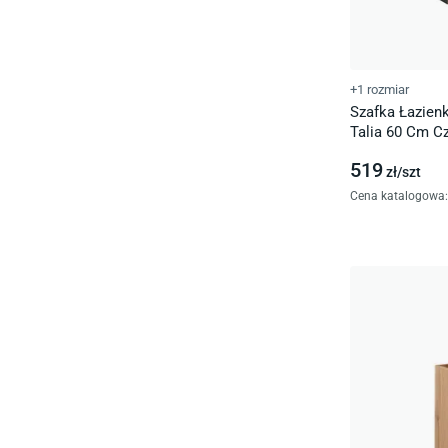
+1 rozmiar
Szafka Łazie
Talia 60 Cm Cz
2S
519
zł/
szt
Cena katalogowa
: