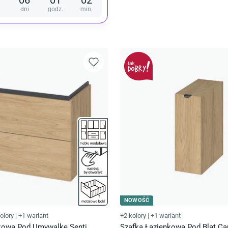
dni
godz.
min.
NOWOŚĆ
olory
|
+1 wariant
+2 kolory
|
+1 wariant
kowa Pod Umywalkę Senti
Szafka Łazienkowa Pod Blat Ca