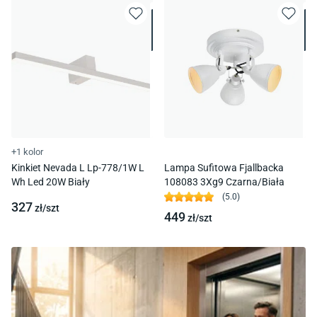
+1 kolor
Kinkiet Nevada L Lp-778/1W L
Lampa Sufitowa Fjallbacka
Wh Led 20W Biały
108083 3Xg9 Czarna/Biała
(
5.0
)
327
zł/
szt
449
zł/
szt