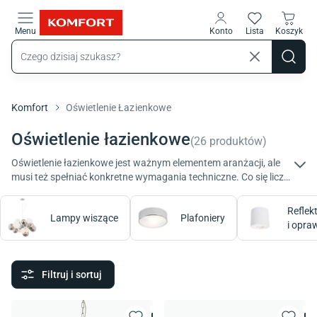
Przejdź do treści głównej
Menu
Konto
Lista
Koszyk
Komfort
Oświetlenie Łazienkowe
Oświetlenie łazienkowe
(
26
produktów
)
Oświetlenie łazienkowe jest ważnym elementem aranżacji, ale
musi też spełniać konkretne wymagania techniczne. Co się liczy
najbardziej? Oodporność na wilgoć, odpowiednia barwa światła
i komfort użytkowania podczas codziennych czynności w
Reflekt
Lampy wiszące
Plafoniery
łazience. Takie oświetlenie do łazienki czeka w Sklepach
i opra
Komfort.
Filtruj i sortuj