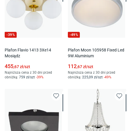
-
39
%
-
49
%
Plafon Flavio 1413 3Xe14
Plafon Moon 105958 Fixed Led
Mosiądz
9W Aluminium
455
112
,67
zł/
szt
,67
zł/
szt
Najniższa cena z 30 dni przed
Najniższa cena z 30 dni przed
obniżką:
759
zł/
szt
-
39
%
obniżką:
225
,09
zł/
szt
-
49
%