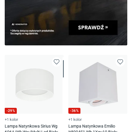
-
29
%
-
36
%
+1 kolor
+1 kolor
Lampa Natynkowa Sirius Wg
Lampa Natynkowa Emilio
606A/Wk Ww/Multi Led Biały
It8004S1 Wh 1Xgu10 Biały