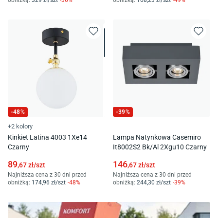
-
48
%
-
39
%
+2 kolory
Kinkiet Latina 4003 1Xe14
Lampa Natynkowa Casemiro
Czarny
It8002S2 Bk/Al 2Xgu10 Czarny
89
146
,67
zł/
szt
,67
zł/
szt
Najniższa cena z 30 dni przed
Najniższa cena z 30 dni przed
obniżką:
174
,96
zł/
szt
-
48
%
obniżką:
244
,30
zł/
szt
-
39
%