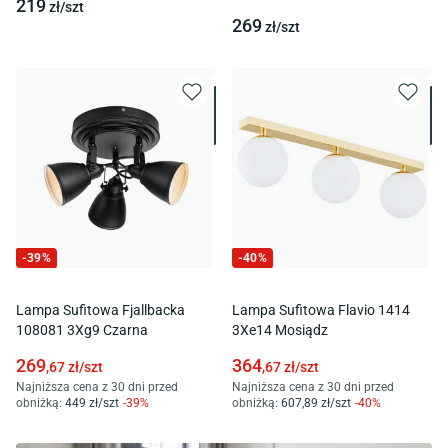
219
zł/
szt
269
zł/
szt
-
39
%
-
40
%
Lampa Sufitowa Fjallbacka
Lampa Sufitowa Flavio 1414
108081 3Xg9 Czarna
3Xe14 Mosiądz
269
364
,67
zł/
szt
,67
zł/
szt
Najniższa cena z 30 dni przed
Najniższa cena z 30 dni przed
obniżką:
449
zł/
szt
-
39
%
obniżką:
607
,89
zł/
szt
-
40
%