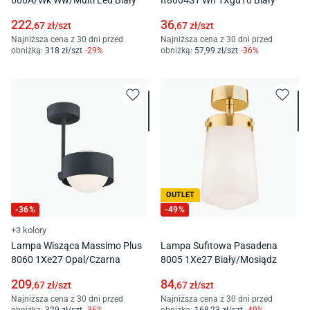
222
36
,67
zł/
szt
,67
zł/
szt
Najniższa cena z 30 dni przed
Najniższa cena z 30 dni przed
obniżką:
318
zł/
szt
-
29
%
obniżką:
57
,99
zł/
szt
-
36
%
OUTLET
-
36
%
-
49
%
+3 kolory
Lampa Wisząca Massimo Plus
Lampa Sufitowa Pasadena
8060 1Xe27 Opal/Czarna
8005 1Xe27 Biały/Mosiądz
209
84
,67
zł/
szt
,67
zł/
szt
Najniższa cena z 30 dni przed
Najniższa cena z 30 dni przed
obniżką:
329
zł/
szt
-
36
%
obniżką:
168
,23
zł/
szt
-
49
%