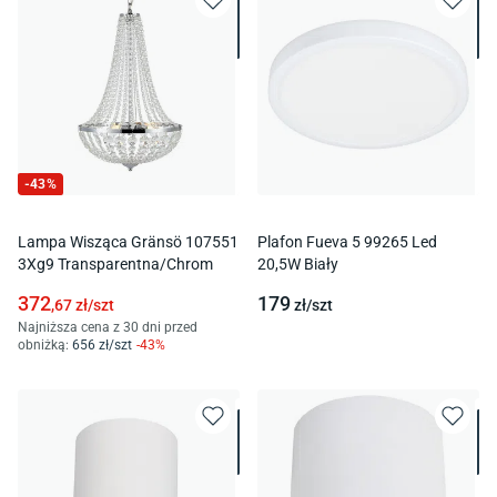
-
43
%
Lampa Wisząca Gränsö 107551
Plafon Fueva 5 99265 Led
3Xg9 Transparentna/Chrom
20,5W Biały
372
179
,67
zł/
szt
zł/
szt
Najniższa cena z 30 dni przed
obniżką:
656
zł/
szt
-
43
%