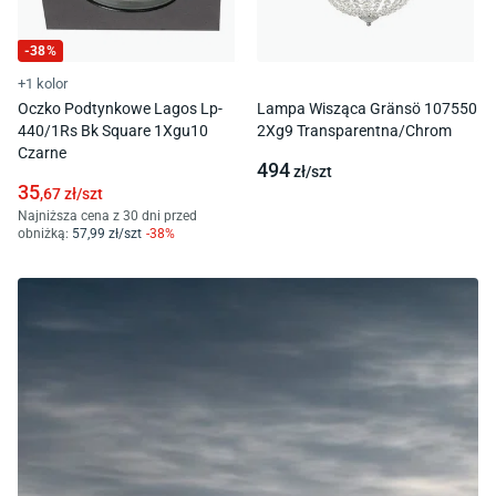
-
38
%
+1 kolor
Oczko Podtynkowe Lagos Lp-
Lampa Wisząca Gränsö 107550
440/1Rs Bk Square 1Xgu10
2Xg9 Transparentna/Chrom
Czarne
494
zł/
szt
35
,67
zł/
szt
Najniższa cena z 30 dni przed
obniżką:
57
,99
zł/
szt
-
38
%