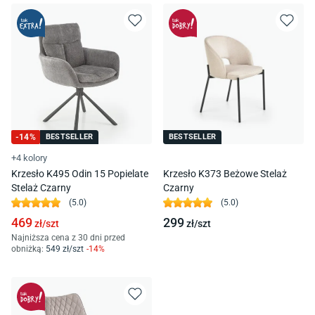
-
14
%
BESTSELLER
BESTSELLER
+4 kolory
Krzesło K495 Odin 15 Popielate
Krzesło K373 Beżowe Stelaż
Stelaż Czarny
Czarny
(
5.0
)
(
5.0
)
469
299
zł/
szt
zł/
szt
Najniższa cena z 30 dni przed
obniżką:
549
zł/
szt
-
14
%