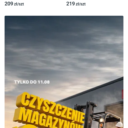
209
219
zł/
szt
zł/
szt