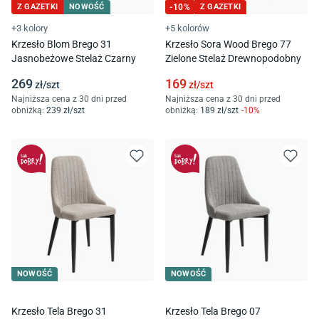
Z GAZETKI
NOWOŚĆ
-
10
%
Z GAZETKI
+3 kolory
+5 kolorów
Krzesło Blom Brego 31
Krzesło Sora Wood Brego 77
Jasnobeżowe Stelaż Czarny
Zielone Stelaż Drewnopodobny
269
169
zł/
szt
zł/
szt
Najniższa cena z 30 dni przed
Najniższa cena z 30 dni przed
obniżką:
239
zł/
szt
obniżką:
189
zł/
szt
-
10
%
NOWOŚĆ
NOWOŚĆ
Krzesło Tela Brego 31
Krzesło Tela Brego 07