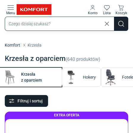
Przejdź do treści głównej
Menu
Konto
Lista
Koszyk
Komfort
Krzesła
Krzesła z oparciem
(
640
produktów
)
Krzesła
Hokery
Fotel
z oparciem
Filtruj i sortuj
EXTRA OFERTA