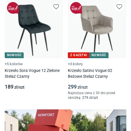
NOWOŚĆ
Z GAZETKI
NOWOŚĆ
+5 kolorów
+3 kolory
Krzesło Sora Vogue 12 Zielone
Krzesło Satino Vogue 02
Stelaż Czarny
Beżowe Stelaż Czarny
189
299
zł/
szt
zł/
szt
Najniższa cena z 30 dni przed
obniżką:
279
zł/
szt