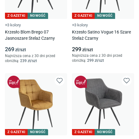
Z GAZETKI
NOWOŚĆ
Z GAZETKI
NOWOŚĆ
+3 kolory
+3 kolory
Krzesło Blom Brego 07
Krzesło Satino Vogue 16 Szare
Jasnoszare Stelaż Czarny
Stelaż Czarny
269
299
zł/
szt
zł/
szt
Najniższa cena z 30 dni przed
Najniższa cena z 30 dni przed
obniżką:
299
zł/
szt
obniżką:
239
zł/
szt
Z GAZETKI
NOWOŚĆ
Z GAZETKI
NOWOŚĆ