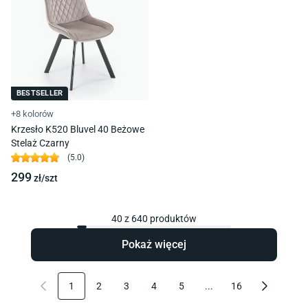
BESTSELLER
+8 kolorów
Krzesło K520 Bluvel 40 Beżowe
Stelaż Czarny
(
5.0
)
299
zł/
szt
40
z
640
produktów
Pokaż więcej
1
2
3
4
5
...
16