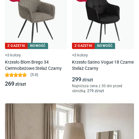
Z GAZETKI
NOWOŚĆ
Z GAZETKI
NOWOŚĆ
+3 kolory
+3 kolory
Krzesło Blom Brego 34
Krzesło Satino Vogue 18 Czarne
Ciemnobeżowe Stelaż Czarny
Stelaż Czarny
(
5.0
)
299
zł/
szt
269
zł/
szt
Najniższa cena z 30 dni przed
obniżką:
279
zł/
szt