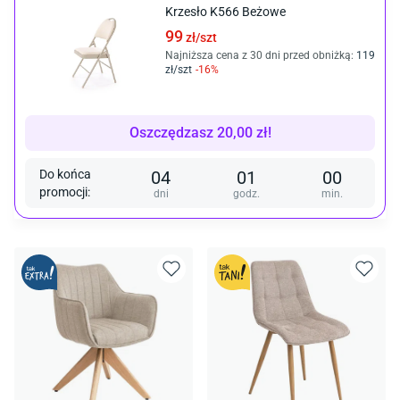
Krzesło K566 Beżowe
99
zł/
szt
Najniższa cena z 30 dni przed obniżką:
119
zł/
szt
-
16
%
Oszczędzasz
20,00
zł
!
Do końca
04
01
00
promocji
:
dni
godz.
min.