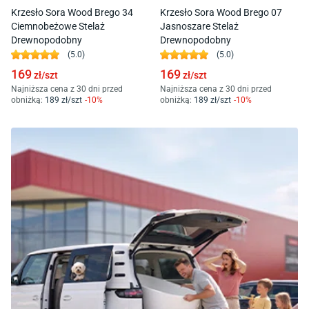
Krzesło Sora Wood Brego 34
Krzesło Sora Wood Brego 07
Ciemnobeżowe Stelaż
Jasnoszare Stelaż
Drewnopodobny
Drewnopodobny
(
5.0
)
(
5.0
)
169
169
zł/
szt
zł/
szt
Najniższa cena z 30 dni przed
Najniższa cena z 30 dni przed
obniżką:
189
zł/
szt
-
10
%
obniżką:
189
zł/
szt
-
10
%