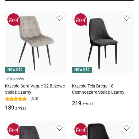
NOWOŚĆ
NOWOŚĆ
+5 kolorów
Krzesło Sora Vogue 02 Beżowe
Krzesło Tela Brego 18
Stelaż Czarny
Ciemnoszare Stelaż Czarny
(
5.0
)
219
zł/
szt
189
zł/
szt