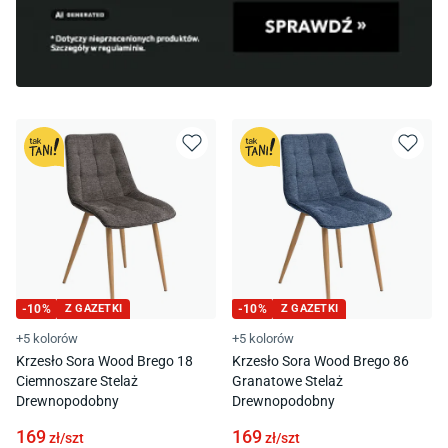
-
10
%
Z GAZETKI
-
10
%
Z GAZETKI
+5 kolorów
+5 kolorów
Krzesło Sora Wood Brego 18
Krzesło Sora Wood Brego 86
Ciemnoszare Stelaż
Granatowe Stelaż
Drewnopodobny
Drewnopodobny
169
169
zł/
szt
zł/
szt