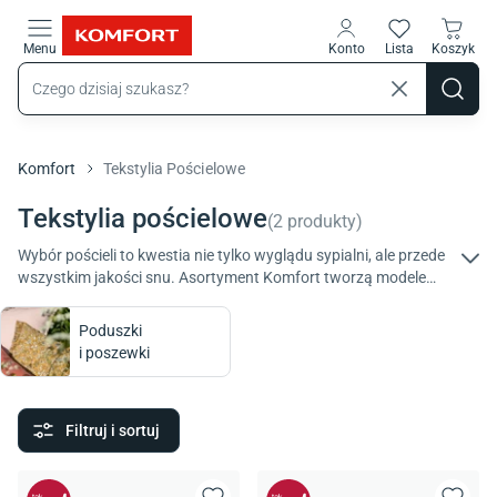
Przejdź do treści głównej
Menu
Konto
Lista
Koszyk
Komfort
Tekstylia Pościelowe
Tekstylia pościelowe
(
2
produkty
)
Wybór pościeli to kwestia nie tylko wyglądu sypialni, ale przede
wszystkim jakości snu. Asortyment Komfort tworzą modele
różniące się materiałami, gramaturą, wykończeniem, stylem,
kolorystyką. Połącz estetykę z przyjemnością snu!
Poduszki
i poszewki
Filtruj i sortuj