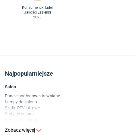
Konsumencki Lider
Jakości Łazienki
2023
Najpopularniejsze
Salon
Panele podłogowe drewniane
Lampy do salonu
Szafki RTV loftowe
Stoły do salonu
Krzesła do salonu
Komody do salonu
Zobacz więcej