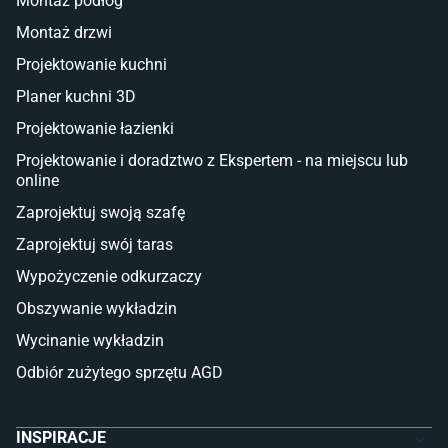
Montaż podłóg
Taras i balkon
Montaż drzwi
Deski tarasowe kompozytowe
Projektowanie kuchni
Sztuczna trawa miękka
Koce i pledy
Planer kuchni 3D
Płytki tarasowe
Projektowanie łazienki
Płytki na balkon
Lampy stojące LED
Projektowanie i doradztwo z Ekspertem - na miejscu lub
online
Płytki
Zaprojektuj swoją szafę
Płytki betonowe
Zaprojektuj swój taras
Płytki Cersanit
Płytki wielkoformatowe
Wypożyczenie odkurzaczy
Gres (szkliwiony)
Obszywanie wykładzin
Glazura
Płytki marmurowe
Wycinanie wykładzin
Odbiór zużytego sprzętu AGD
INSPIRACJE