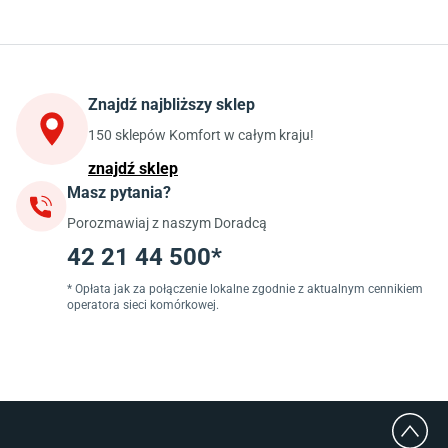
Kuchnia
Stoły do kuchni
Krzesła do kuchni
Szafki kuchenne stojące (dolne)
Znajdź najbliższy sklep
Szafki kuchenne wiszące (górne)
Szafki pod zlewozmywak
150 sklepów Komfort w całym kraju!
Blaty kuchenne laminowane
znajdź sklep
Masz pytania?
Jadalnia
Porozmawiaj z naszym Doradcą
Stoły do jadalni
Krzesła do jadalni
42 21 44 500*
Dywany szare
Lampy w stylu loftowym
* Opłata jak za połączenie lokalne zgodnie z aktualnym cennikiem
operatora sieci komórkowej.
Lampy wiszące do jadalni
Witryny do jadalni
Łazienka
Płytki łazienkowe
Deszczownice prysznicowe