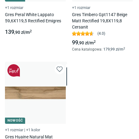
+1 rozmiar
+1 rozmiar
Gres Peral White Lappato
Gres Timbero Gpt1147 Beige
59,6X119,5 Rectified Emigres
Matt Rectified 19,8X119,8
Cersanit
139
2
,90
zł/
m
(
4.0
)
99
2
,90
zł/
m
2
Cena katalogowa
:
179
,99
zł/
m
NOWOŚĆ
+1 rozmiar
|
+1 kolor
Gres Huaine Natural Mat