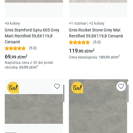
+3 kolory
+1 rozmiar
|
+2 kolory
Gres Stamford Gptu 605 Grey
Gres Rocket Stone Grey Mat
Matt Rectified 59,8X119,8
Rectified 59,8X119,8 Cersanit
Cersanit
(
5.0
)
(
5.0
)
119
2
,90
zł/
m
69
2
,99
zł/
m
2
Cena katalogowa
:
189
,99
zł/
m
Najniższa cena z 30 dni przed
2
obniżką:
69
,99
zł/
m