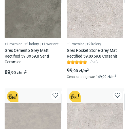
+1 rozmiar
|
+2 kolory
|
+1 wariant
+1 rozmiar
|
+2 kolory
Gres Cemento Grey Matt
Gres Rocket Stone Grey Mat
Rectified 59,8X59,8 Senti
Rectified 59,8X59,8 Cersanit
Ceramica
(
5.0
)
99
2
,90
zł/
m
89
2
,90
zł/
m
2
Cena katalogowa
:
149
,99
zł/
m