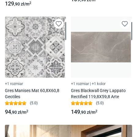
129
2
,90
zł/
m
+1 rozmiar
+1 rozmiar
|
+1 kolor
Gres Manises Mat 60,8X60,8
Gres Blackwall Grey Lappato
Geotiles
Rectified 119,8X59,8 Arte
(
5.0
)
(
5.0
)
94
149
2
2
,90
zł/
m
,90
zł/
m