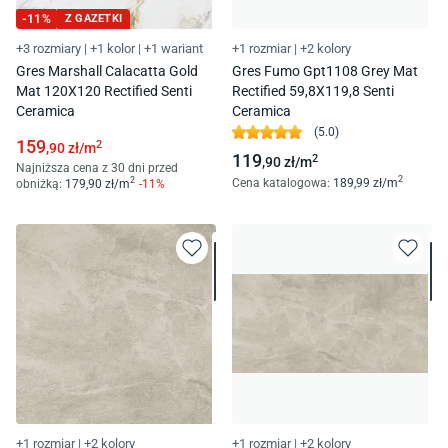
-
11
%
Z GAZETKI
+3 rozmiary
|
+1 kolor
|
+1 wariant
+1 rozmiar
|
+2 kolory
Gres Marshall Calacatta Gold
Gres Fumo Gpt1108 Grey Mat
Mat 120X120 Rectified Senti
Rectified 59,8X119,8 Senti
Ceramica
Ceramica
(
5.0
)
159
2
,90
zł/
m
119
2
,90
zł/
m
Najniższa cena z 30 dni przed
2
2
Cena katalogowa
:
189
,99
zł/
m
obniżką:
179
,90
zł/
m
-
11
%
+1 rozmiar
|
+2 kolory
+1 rozmiar
|
+2 kolory