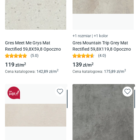
+1 rozmiar
|
+1 kolor
Gres Meet Me Grys Mat
Gres Mountain Trip Grey Mat
Rectified 59,8X59,8 Opoczno
Rectified 59,8X119,8 Opoczno
(
5.0
)
(
4.0
)
119
139
2
2
zł/
m
zł/
m
2
2
Cena katalogowa
:
142
,89
zł/
m
Cena katalogowa
:
175
,89
zł/
m