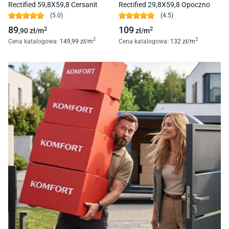
Rectified 59,8X59,8 Cersanit
Rectified 29,8X59,8 Opoczno
(
5.0
)
(
4.5
)
89
109
2
2
,90
zł/
m
zł/
m
2
2
Cena katalogowa
:
149
,99
zł/
m
Cena katalogowa
:
132
zł/
m