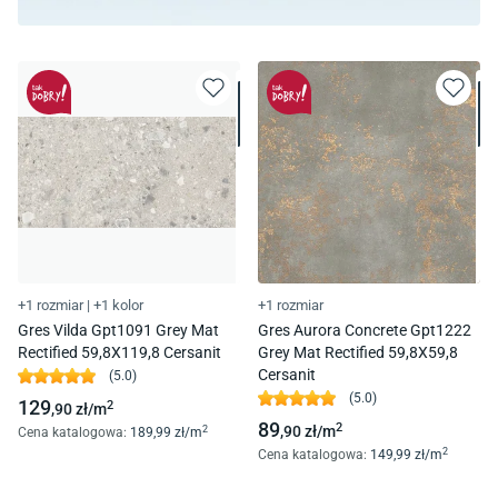
+1 rozmiar
|
+1 kolor
+1 rozmiar
Gres Vilda Gpt1091 Grey Mat
Gres Aurora Concrete Gpt1222
Rectified 59,8X119,8 Cersanit
Grey Mat Rectified 59,8X59,8
Cersanit
(
5.0
)
(
5.0
)
129
2
,90
zł/
m
89
2
,90
zł/
m
2
Cena katalogowa
:
189
,99
zł/
m
2
Cena katalogowa
:
149
,99
zł/
m