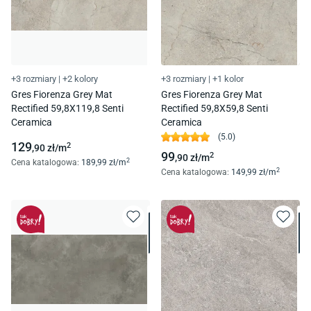
+3 rozmiary
|
+2 kolory
+3 rozmiary
|
+1 kolor
Gres Fiorenza Grey Mat
Gres Fiorenza Grey Mat
Rectified 59,8X119,8 Senti
Rectified 59,8X59,8 Senti
Ceramica
Ceramica
(
5.0
)
129
2
,90
zł/
m
99
2
,90
zł/
m
2
Cena katalogowa
:
189
,99
zł/
m
2
Cena katalogowa
:
149
,99
zł/
m