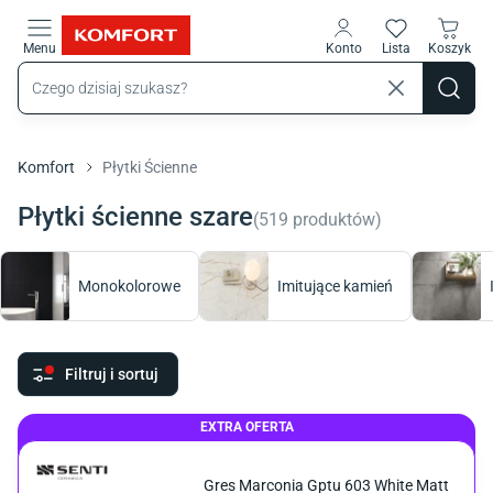
Przejdź do treści głównej
Menu
Konto
Lista
Koszyk
Komfort
Płytki Ścienne
Płytki ścienne szare
(
519
produktów
)
Monokolorowe
Imitujące kamień
Filtruj i sortuj
EXTRA OFERTA
Gres Marconia Gptu 603 White Matt