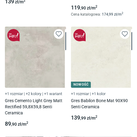
139
2
zł/
m
119
2
,90
zł/
m
2
Cena katalogowa
:
174
,99
zł/
m
NOWOŚĆ
+1 rozmiar
|
+2 kolory
|
+1 wariant
+1 rozmiar
|
+1 kolor
Gres Cemento Light Grey Matt
Gres Babilon Bone Mat 90X90
Rectified 59,8X59,8 Senti
Senti Ceramica
Ceramica
139
2
,99
zł/
m
89
2
,90
zł/
m