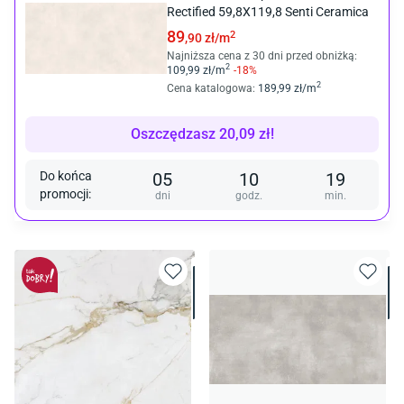
Rectified 59,8X119,8 Senti Ceramica
89
2
,90
zł/
m
Najniższa cena z 30 dni przed obniżką:
2
109
,99
zł/
m
-
18
%
2
Cena katalogowa
:
189
,99
zł/
m
Oszczędzasz
20,09
zł
!
Do końca
05
10
19
promocji
:
dni
godz.
min.