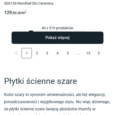
30X150 Rectified Stn Ceramica
129
2
,90
zł/
m
40
z
519
produktów
Pokaż więcej
1
2
3
4
5
...
13
Płytki ścienne szare
Kolor szary to synonim uniwersalności, ale też elegancji,
ponadczasowości i wyjątkowego stylu. Nic więc dziwnego,
że płytki ścienne szare święcą absolutne triumfy w