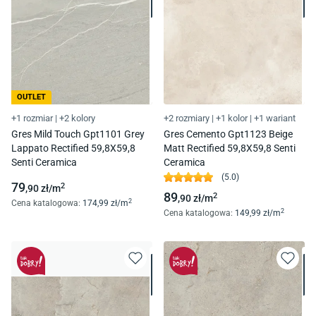
OUTLET
+1 rozmiar
|
+2 kolory
+2 rozmiary
|
+1 kolor
|
+1 wariant
Gres Mild Touch Gpt1101 Grey
Gres Cemento Gpt1123 Beige
Lappato Rectified 59,8X59,8
Matt Rectified 59,8X59,8 Senti
Senti Ceramica
Ceramica
(
5.0
)
79
2
,90
zł/
m
89
2
,90
zł/
m
2
Cena katalogowa
:
174
,99
zł/
m
2
Cena katalogowa
:
149
,99
zł/
m