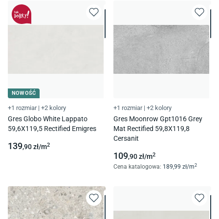
NOWOŚĆ
+1 rozmiar
|
+2 kolory
+1 rozmiar
|
+2 kolory
Gres Globo White Lappato
Gres Moonrow Gpt1016 Grey
59,6X119,5 Rectified Emigres
Mat Rectified 59,8X119,8
Cersanit
139
2
,90
zł/
m
109
2
,90
zł/
m
2
Cena katalogowa
:
189
,99
zł/
m