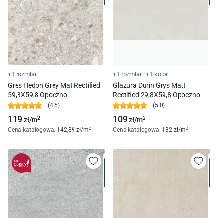
+1 rozmiar
+1 rozmiar
|
+1 kolor
Gres Hedon Grey Mat Rectified
Glazura Durin Grys Matt
59,8X59,8 Opoczno
Rectified 29,8X59,8 Opoczno
(
4.5
)
(
5.0
)
119
109
2
2
zł/
m
zł/
m
2
2
Cena katalogowa
:
142
,89
zł/
m
Cena katalogowa
:
132
zł/
m