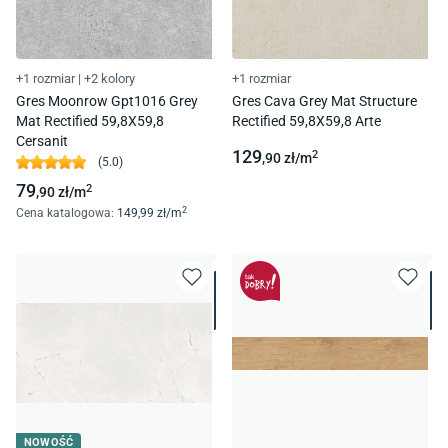
+1 rozmiar
|
+2 kolory
+1 rozmiar
Gres Moonrow Gpt1016 Grey
Gres Cava Grey Mat Structure
Mat Rectified 59,8X59,8
Rectified 59,8X59,8 Arte
Cersanit
129
2
,90
zł/
m
(
5.0
)
79
2
,90
zł/
m
2
Cena katalogowa
:
149
,99
zł/
m
NOWOŚĆ