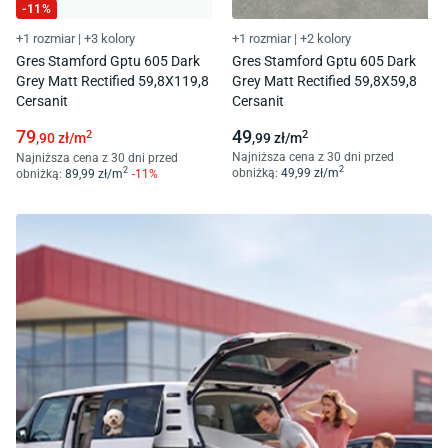
-
11
%
+1 rozmiar
|
+3 kolory
+1 rozmiar
|
+2 kolory
Gres Stamford Gptu 605 Dark
Gres Stamford Gptu 605 Dark
Grey Matt Rectified 59,8X119,8
Grey Matt Rectified 59,8X59,8
Cersanit
Cersanit
79
49
2
2
,90
zł/
m
,99
zł/
m
Najniższa cena z 30 dni przed
Najniższa cena z 30 dni przed
2
2
obniżką:
49
,99
zł/
m
obniżką:
89
,99
zł/
m
-
11
%