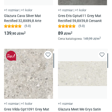
+1 rozmiar
|
+1 kolor
+1 rozmiar
|
+1 kolor
Glazura Cava Silver Mat
Gres Eris Gptu611 Grey Mat
Rectified 32,8X89,8 Arte
Rectified 59,8X59,8 Cersanit
(
5.0
)
(
5.0
)
139
89
2
2
,90
zł/
m
zł/
m
2
Cena katalogowa
:
149
,99
zł/
m
+1 rozmiar
|
+1 kolor
+1 rozmiar
Gres Vilda Gpt1091 Grey Mat
Glazura Meet Me Grys Satin