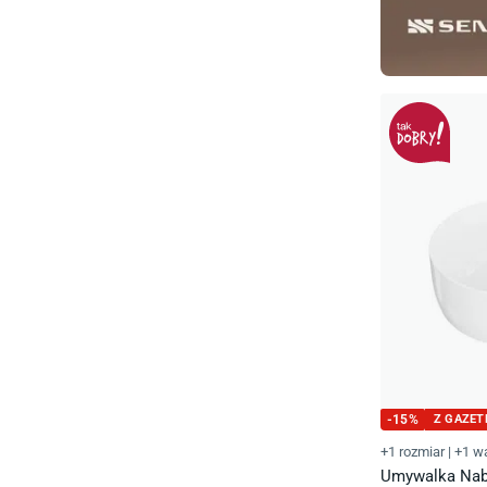
-
15
%
Z GAZET
+1 rozmiar
|
+1 wa
Umywalka Nabl