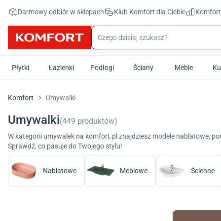
Przejdź do treści głównej
Darmowy odbiór w sklepach
Klub Komfort
dla Ciebie
Komfor
Płytki
Łazienki
Podłogi
Ściany
Meble
Ku
Komfort
Umywalki
Umywalki
(
449
produktów
)
W kategorii umywalek na komfort.pl znajdziesz modele nablatowe, po
Sprawdź, co pasuje do Twojego stylu!
Nablatowe
Meblowe
Ścienne