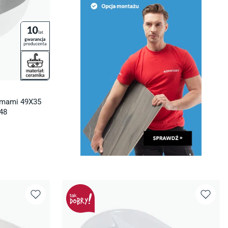
omami 49X35
48