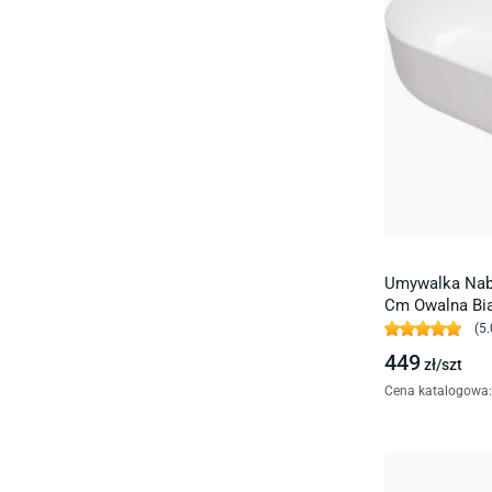
Umywalka Nab
Cm Owalna Bia
(
5.
449
zł/
szt
Cena katalogowa
: