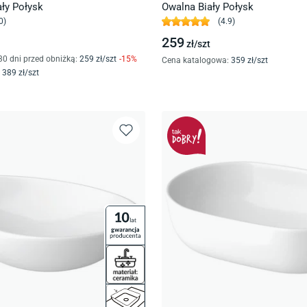
ły Połysk
Owalna Biały Połysk
0
)
(
4.9
)
259
zł/
szt
30 dni przed obniżką:
259
zł/
szt
-
15
%
Cena katalogowa
:
359
zł/
szt
389
zł/
szt