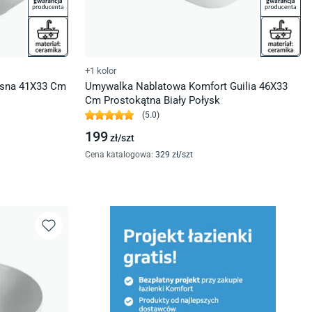
+1 kolor
esna 41X33 Cm
Umywalka Nablatowa Komfort Guilia 46X33
Cm Prostokątna Biały Połysk
(
5.0
)
199
zł/
szt
Cena katalogowa
:
329
zł/
szt