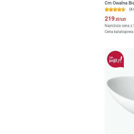
Cm Owalna Bia
(
4.
219
zł/
szt
Najniższa cena z 
Cena katalogowa
: