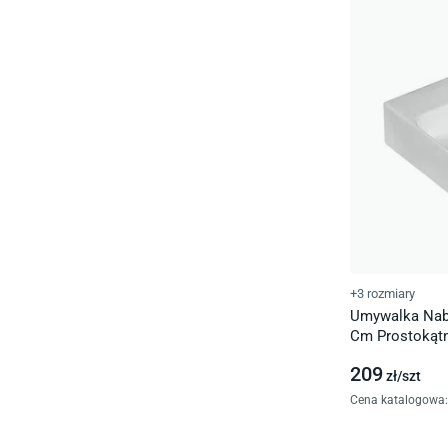
+3 rozmiary
Umywalka Nab
Cm Prostokątn
209
zł/
szt
Cena katalogowa
: