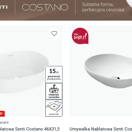
KI
riant
atowa Senti Costano 46X31,5
Umywalka Nablatowa Senti Co