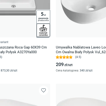
ariant
szczana Roca Gap 60X39 Cm
Umywalka Nablatowa Laveo L
iały Połysk A3270Ya000
Cm Owalna Biały Połysk Vul_62
5
)
(
4.5
)
209
zł/
szt
873
,30
zł/
szt
Cena katalogowa
:
340
zł/
szt