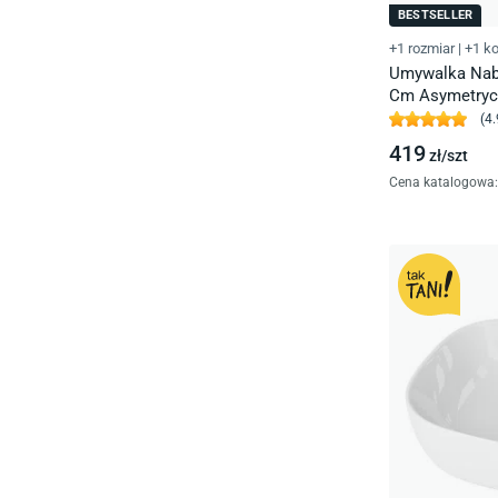
BESTSELLER
+1 rozmiar
|
+1 ko
Umywalka Nab
Cm Asymetrycz
(
4.
419
zł/
szt
Cena katalogowa
: