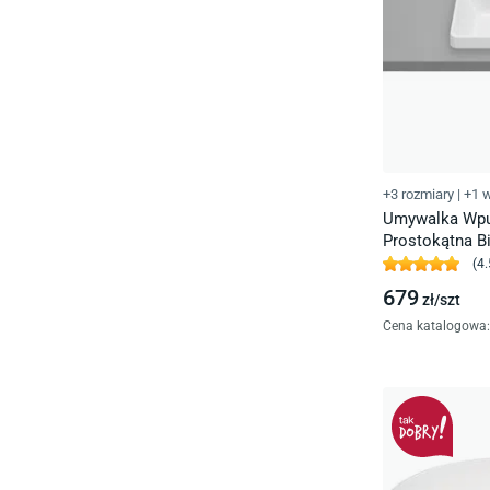
+3 rozmiary
|
+1 w
Umywalka Wpu
Prostokątna B
(
4.
679
zł/
szt
Cena katalogowa
: