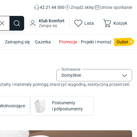
42 21 44 500
Znajdź sklep
Umów spotkanie
Klub Komfort
Lista
Koszyk
Zaloguj się
Zainspiruj się
Gazetka
Promocje
Projekt i montaż
Sortowanie
:
Domyślnie
ztałty i materiały pomogą stworzyć wygodną, estetyczną przestrzeń.
Postumenty
Wolnostojące
i półpostumenty