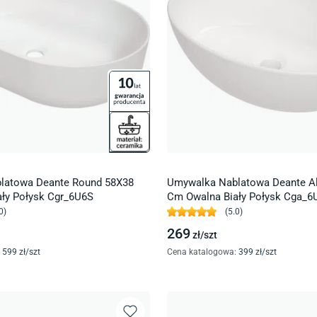
latowa Deante Round 58X38
Umywalka Nablatowa Deante Al
ły Połysk Cgr_6U6S
Cm Owalna Biały Połysk Cga_6
0
)
(
5.0
)
269
zł/
szt
599
zł/
szt
Cena katalogowa
:
399
zł/
szt