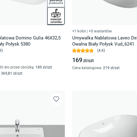
+1 kolor
|
+5 wariantów
latowa Domino Gulia 46X32,5
Umywalka Nablatowa Laveo D
ły Połysk 5380
Owalna Biały Połysk Vud_6241
9
)
(
4.6
)
169
zł/
szt
30 dni przed obniżką:
189
zł/
szt
Cena katalogowa
:
219
zł/
szt
369
,81
zł/
szt