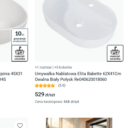
+1 rozmiar
|
+5 kolorów
pinia 45X31
Umywalka Nablatowa Elita Babette 62X41Cm
U4S
Owalna Biały Połysk Re040620018060
(
5.0
)
529
zł/
szt
Cena katalogowa
:
668
zł/
szt