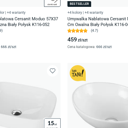
BESTSELLER
lor
|
+4 warianty
+4 kolory
|
+4 warianty
latowa Cersanit Moduo 57X37
Umywalka Nablatowa Cersanit
na Biały Połysk K116-052
Cm Owalna Biały Połysk K116-0
9
)
(
4.7
)
459
zł/
szt
666
zł/
szt
Cena katalogowa
:
666
zł/
szt