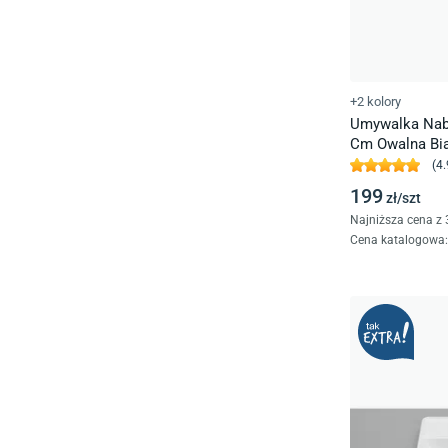
+2 kolory
Umywalka Nab
Cm Owalna Bia
(
4.
199
zł/
szt
Najniższa cena z 
Cena katalogowa
: