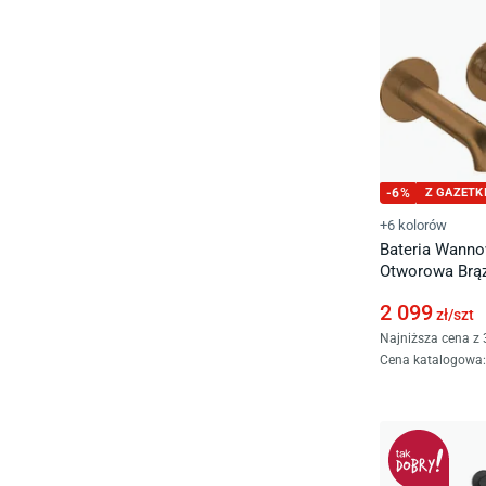
-
6
%
Z GAZETK
+6 kolorów
Bateria Wanno
Otworowa Brą
2 099
zł/
szt
Najniższa cena z 
Cena katalogowa
: