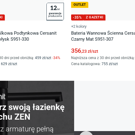
OUTLET
KI
-
35
%
Z GAZETKI
+2 kolory
lkowa Podtynkowa Cersanit
Bateria Wannowa Ścienna Cersa
łysk S951-330
Czarny Mat S951-307
356
,23
zł/
szt
30 dni przed obniżką:
459
zł/
szt
-
34
%
Najniższa cena z 30 dni przed obniżką:
629
zł/
szt
Cena katalogowa
:
755
zł/
szt
rz swoją łazienkę
chu ZEN
rz armaturę pełną