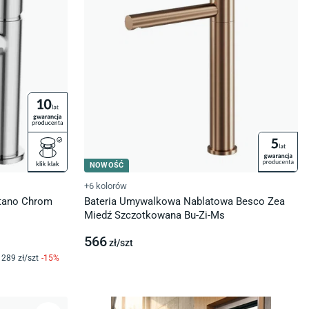
NOWOŚĆ
+6 kolorów
stano Chrom
Bateria Umywalkowa Nablatowa Besco Zea
Miedź Szczotkowana Bu-Zi-Ms
566
zł/
szt
289
zł/
szt
-
15
%