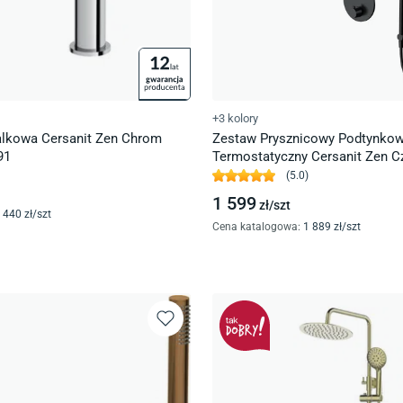
+3 kolory
lkowa Cersanit Zen Chrom
Zestaw Prysznicowy Podtynko
91
Termostatyczny Cersanit Zen C
S952-033
(
5.0
)
1 599
zł/
szt
440
zł/
szt
Cena katalogowa
:
1 889
zł/
szt