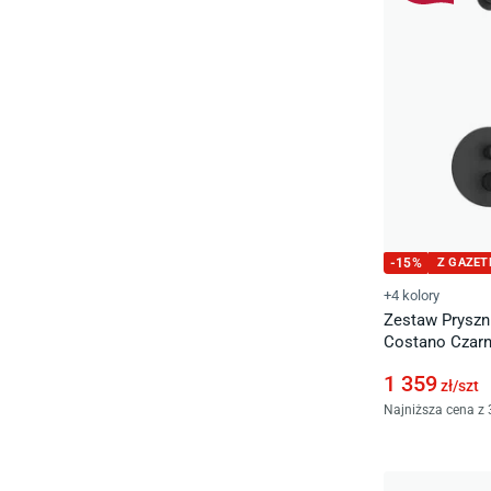
-
15
%
Z GAZET
+4 kolory
Zestaw Pryszn
Costano Czar
1 359
zł/
szt
Najniższa cena z 