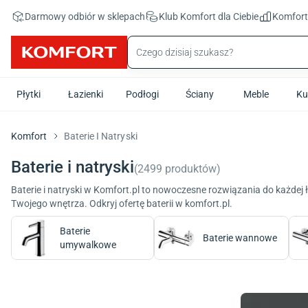
Przejdź do treści głównej
Darmowy odbiór w sklepach
Klub Komfort
dla Ciebie
Komfor
Płytki
Łazienki
Podłogi
Ściany
Meble
Ku
Komfort
Baterie I Natryski
Baterie i natryski
(
2499
produktów
)
Baterie i natryski w Komfort.pl to nowoczesne rozwiązania do każdej 
Twojego wnętrza. Odkryj ofertę baterii w komfort.pl.
Baterie
Baterie wannowe
umywalkowe