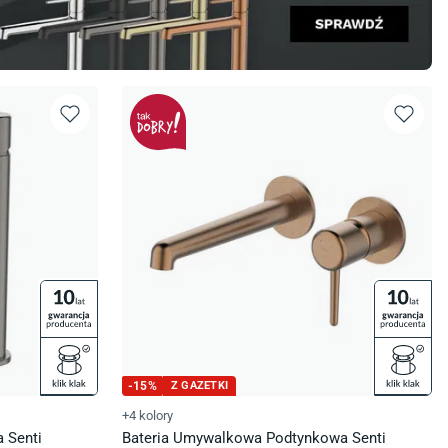
-
15
%
Z GAZETKI
+4 kolory
 Senti
Bateria Umywalkowa Podtynkowa Senti