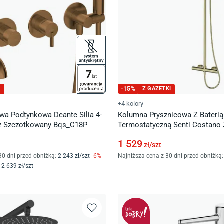
I
-
15
%
Z GAZETKI
+4 kolory
wa Podtynkowa Deante Silia 4-
Kolumna Prysznicowa Z Baterią
z Szczotkowany Bqs_C18P
Termostatyczną Senti Costano 
Szczotkowany
1 529
zł/
szt
30 dni przed obniżką:
2 243
zł/
szt
-
6
%
Najniższa cena z 30 dni przed obniżką:
2 639
zł/
szt