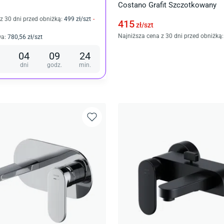
Costano Grafit Szczotkowany
z 30 dni przed obniżką:
499
zł/
szt
-
415
zł/
szt
Najniższa cena z 30 dni przed obniżką:
wa
:
780
,56
zł/
szt
04
09
24
dni
godz.
min.