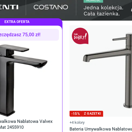
EXTRA OFERTA
zczędzasz
75,00
zł
!
-
15
%
Z GAZETKI
walkowa Nablatowa Valvex
+4 kolory
 Mat 2455910
Bateria Umywalkowa Nablatowa