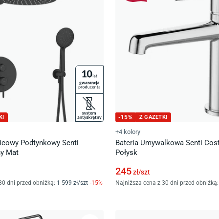
KI
-
15
%
Z GAZETKI
+4 kolory
icowy Podtynkowy Senti
Bateria Umywalkowa Senti Co
ny Mat
Połysk
245
zł/
szt
30 dni przed obniżką:
1 599
zł/
szt
-
15
%
Najniższa cena z 30 dni przed obniżką: