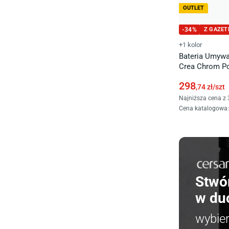
OUTLET
-
34
%
Z GAZET
+1 kolor
Bateria Umywa
Crea Chrom Po
298
,74
zł/
szt
Najniższa cena z 
Cena katalogowa
:
Stwó
w du
wybie