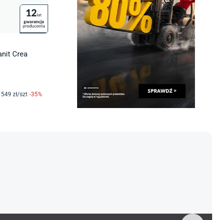
nit Crea
549
zł/
szt
-
35
%