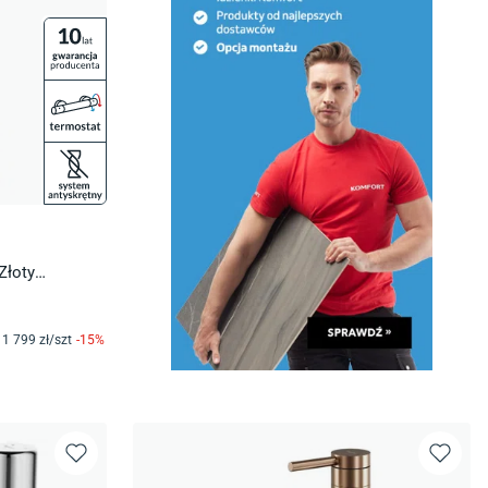
Złoty
1 799
zł/
szt
-
15
%