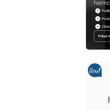
harmo
Podk
Post
Ciesz
Pokaż w