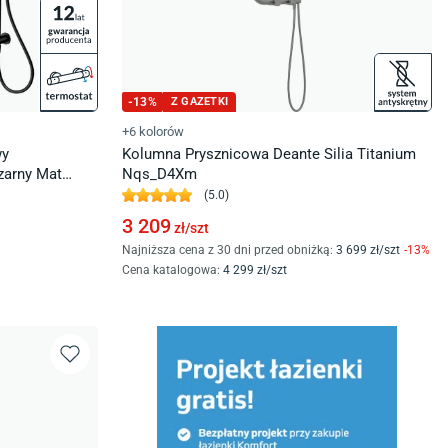
-
13
%
Z GAZETKI
+6 kolorów
wy
Kolumna Prysznicowa Deante Silia Titanium
zarny Mat
Nqs_D4Xm
(
5.0
)
3 209
zł/
szt
Najniższa cena z 30 dni przed obniżką:
3 699
zł/
szt
-
13
%
Cena katalogowa
:
4 299
zł/
szt