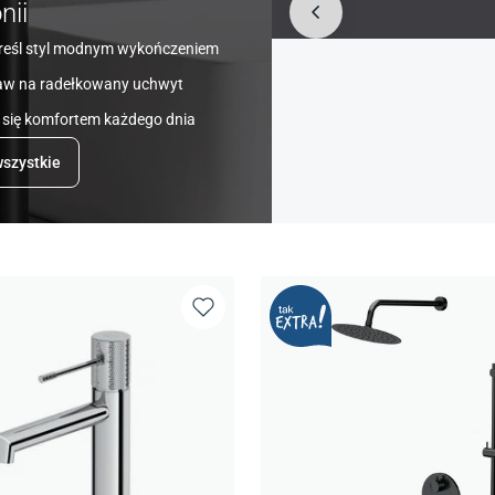
nii
reśl styl modnym wykończeniem
aw na radełkowany uchwyt
 się komfortem każdego dnia
szystkie