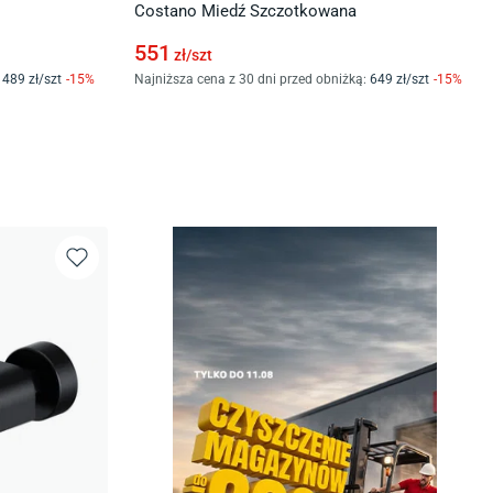
Costano Miedź Szczotkowana
551
zł/
szt
489
zł/
szt
-
15
%
Najniższa cena z 30 dni przed obniżką:
649
zł/
szt
-
15
%