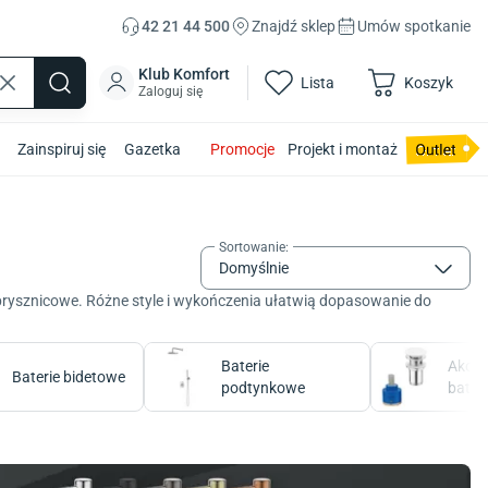
42 21 44 500
Znajdź sklep
Umów spotkanie
Klub Komfort
Lista
Koszyk
Zaloguj się
Zainspiruj się
Gazetka
Promocje
Projekt i montaż
Sortowanie
:
Domyślnie
y prysznicowe. Różne style i wykończenia ułatwią dopasowanie do
Baterie
Akces
Baterie bidetowe
podtynkowe
bateri