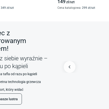
149
zł/
szt
349
zł/
szt
Cena katalogowa
:
299
zł/
szt
ec z
rowanym
em!
 siebie wyraźnie –
u po kąpieli
a tafla od razu po kąpieli
etna technologia grzewcza
rt, który widać
nasze lustra