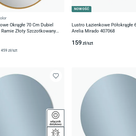
NOWOŚĆ
olor
kowe Okrągłe 70 Cm Dubiel
Lustro Łazienkowe Półokrągłe
 Ramie Złoty Szczotkowany
Arelia Mirado 407068
0 Gold
159
zł/
szt
459
zł/
szt