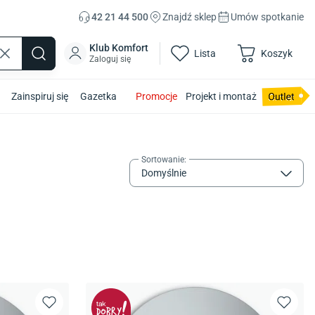
42 21 44 500
Znajdź sklep
Umów spotkanie
Klub Komfort
Lista
Koszyk
Zaloguj się
Zainspiruj się
Gazetka
Promocje
Projekt i montaż
Sortowanie
:
Domyślnie