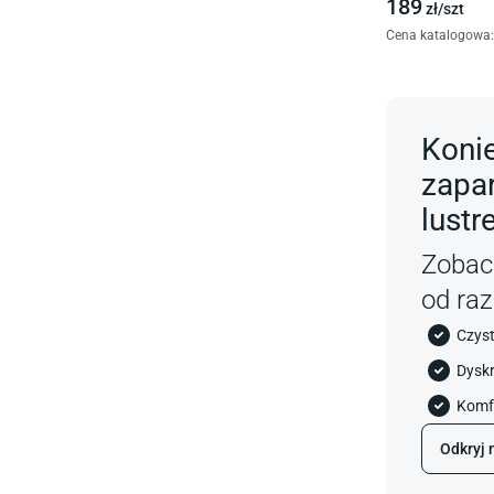
189
zł/
szt
Cena katalogowa
:
Koni
zapa
lustr
Zobacz
od raz
Czyst
Dyskr
Komfo
Odkryj 