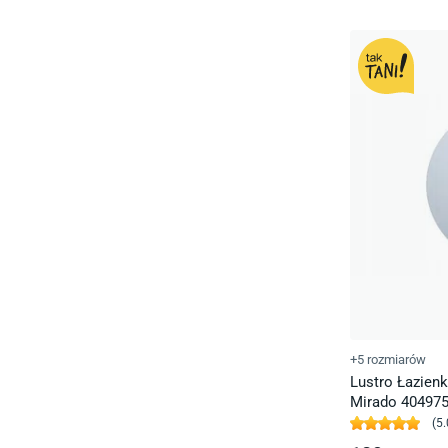
+5 rozmiarów
Lustro Łazien
Mirado 40497
(
5.