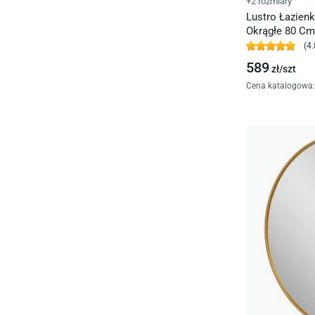
+2 rozmiary
Lustro Łazien
Okrągłe 80 Cm
(
4.
589
zł/
szt
Cena katalogowa
: