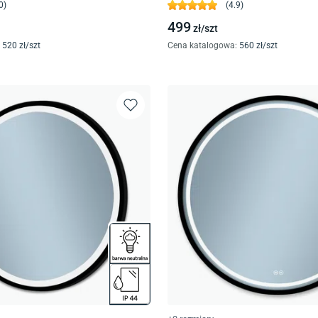
0
)
(
4.9
)
499
zł/
szt
520
zł/
szt
Cena katalogowa
:
560
zł/
szt