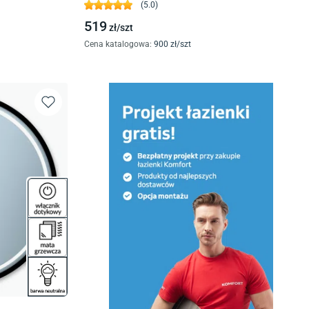
(
5.0
)
519
zł/
szt
Cena katalogowa
:
900
zł/
szt