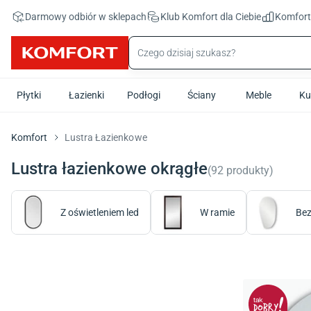
Przejdź do treści głównej
Darmowy odbiór w sklepach
Klub Komfort
dla Ciebie
Komfor
Płytki
Łazienki
Podłogi
Ściany
Meble
Ku
Komfort
Lustra Łazienkowe
Lustra łazienkowe okrągłe
(
92
produkty
)
Z oświetleniem led
W ramie
Bez