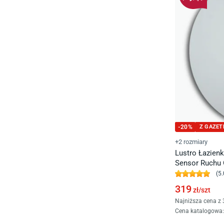
-
20
%
Z GAZET
+2 rozmiary
Lustro Łazien
Sensor Ruchu 
(
5.
319
zł/
szt
Najniższa cena z 
Cena katalogowa
: