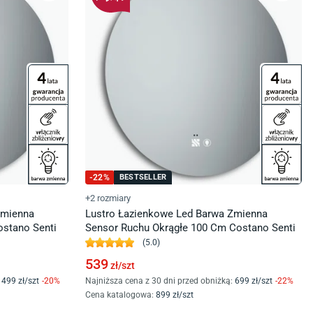
-
22
%
BESTSELLER
+2 rozmiary
Zmienna
Lustro Łazienkowe Led Barwa Zmienna
ostano Senti
Sensor Ruchu Okrągłe 100 Cm Costano Senti
(
5.0
)
539
zł/
szt
499
zł/
szt
-
20
%
Najniższa cena z 30 dni przed obniżką:
699
zł/
szt
-
22
%
Cena katalogowa
:
899
zł/
szt