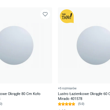
+5 rozmiarów
kowe Okrągłe 80 Cm Koło
Lustro Łazienkowe Okrągłe 60 
5
Mirado 401578
0
)
(
5.0
)