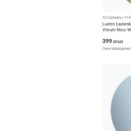
+2 rozmiary
|
+1 k
Lustro Łazien
Vitrum Nico W
D.Nico Koło 7
399
zł/
szt
Cena katalogowa
: