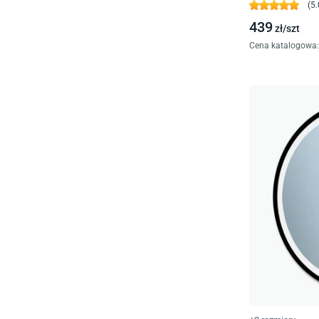
(
5.
439
zł/
szt
Cena katalogowa
: