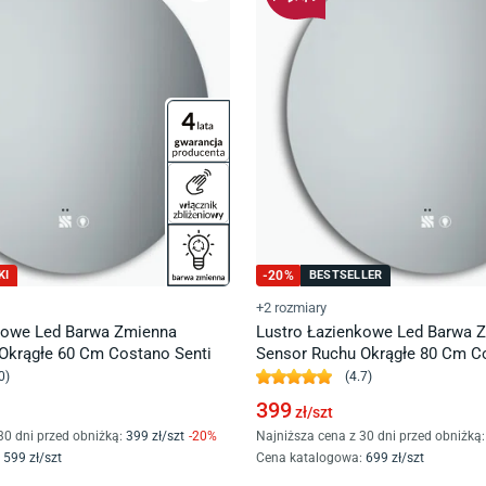
KI
-
20
%
BESTSELLER
+2 rozmiary
kowe Led Barwa Zmienna
Lustro Łazienkowe Led Barwa 
Okrągłe 60 Cm Costano Senti
Sensor Ruchu Okrągłe 80 Cm C
0
)
(
4.7
)
399
zł/
szt
30 dni przed obniżką:
399
zł/
szt
-
20
%
Najniższa cena z 30 dni przed obniżką:
599
zł/
szt
Cena katalogowa
:
699
zł/
szt