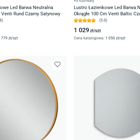
+3 rozmiary
kowe Led Barwa Neutralna
Lustro Łazienkowe Led Barwa N
 Venti Rund Czarny Satynowy
Okrągłe 100 Cm Venti Baltic C
8
)
(
5.0
)
1 029
zł/
szt
779
zł/
szt
Cena katalogowa
:
1 050
zł/
szt