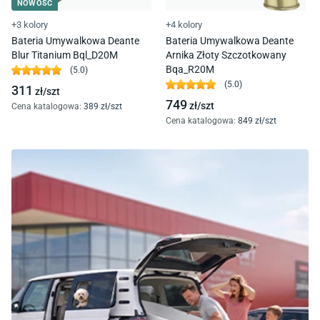
NOWOŚĆ
+3 kolory
+4 kolory
Bateria Umywalkowa Deante
Bateria Umywalkowa Deante
Blur Titanium Bql_D20M
Arnika Złoty Szczotkowany
Bqa_R20M
(
5.0
)
(
5.0
)
311
zł/
szt
749
zł/
szt
Cena katalogowa
:
389
zł/
szt
Cena katalogowa
:
849
zł/
szt