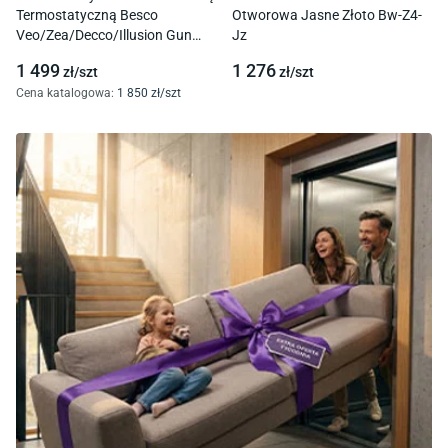
Termostatyczną Besco
Otworowa Jasne Złoto Bw-Z4-
Veo/Zea/Decco/Illusion Gun
Jz
Metal Bp-Dit-Gr
1 499
1 276
zł/
szt
zł/
szt
Cena katalogowa
:
1 850
zł/
szt