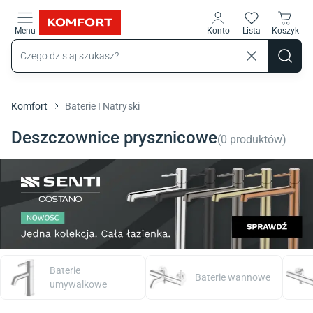
Przejdź do treści głównej
Menu
Konto
Lista
Koszyk
Komfort
Baterie I Natryski
Deszczownice prysznicowe
(
0
produktów
)
Baterie
Baterie wannowe
umywalkowe