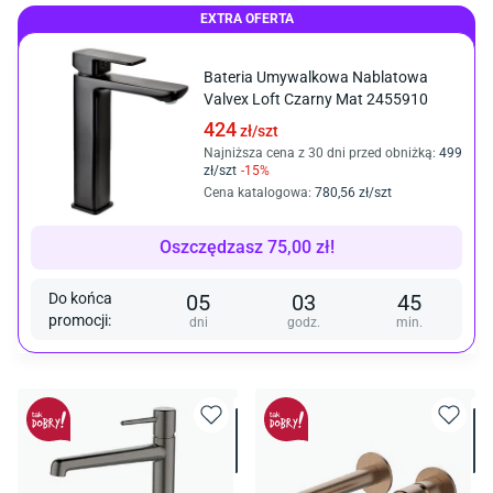
EXTRA OFERTA
Bateria Umywalkowa Nablatowa
Valvex Loft Czarny Mat 2455910
424
zł/
szt
Najniższa cena z 30 dni przed obniżką:
499
zł/
szt
-
15
%
Cena katalogowa
:
780
,56
zł/
szt
Oszczędzasz
75,00
zł
!
Do końca
05
03
45
promocji
:
dni
godz.
min.