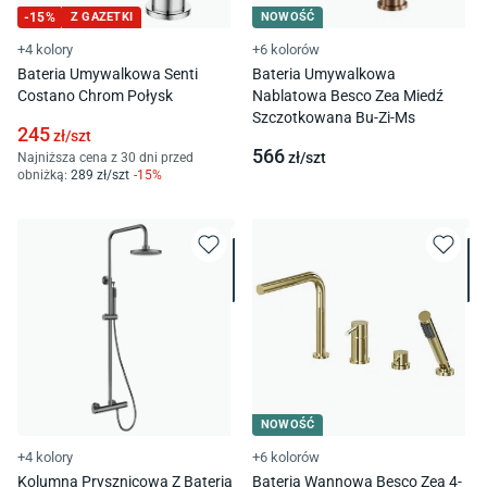
-
15
%
Z GAZETKI
NOWOŚĆ
+4 kolory
+6 kolorów
Bateria Umywalkowa Senti
Bateria Umywalkowa
Costano Chrom Połysk
Nablatowa Besco Zea Miedź
Szczotkowana Bu-Zi-Ms
245
zł/
szt
566
zł/
szt
Najniższa cena z 30 dni przed
obniżką:
289
zł/
szt
-
15
%
NOWOŚĆ
+4 kolory
+6 kolorów
Kolumna Prysznicowa Z Baterią
Bateria Wannowa Besco Zea 4-