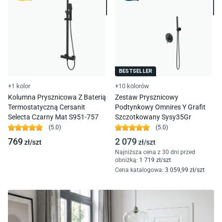
BESTSELLER
+1 kolor
+10 kolorów
Kolumna Prysznicowa Z Baterią
Zestaw Prysznicowy
Termostatyczną Cersanit
Podtynkowy Omnires Y Grafit
Selecta Czarny Mat S951-757
Szczotkowany Sysy35Gr
(
5.0
)
(
5.0
)
769
2 079
zł/
szt
zł/
szt
Najniższa cena z 30 dni przed
obniżką:
1 719
zł/
szt
Cena katalogowa
:
3 059
,99
zł/
szt