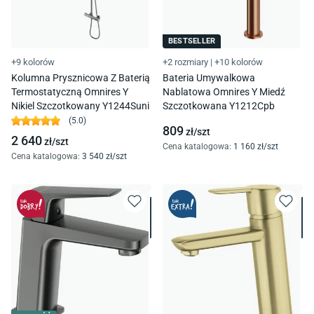
BESTSELLER
+9 kolorów
+2 rozmiary
|
+10 kolorów
Kolumna Prysznicowa Z Baterią
Bateria Umywalkowa
Termostatyczną Omnires Y
Nablatowa Omnires Y Miedź
Nikiel Szczotkowany Y1244Suni
Szczotkowana Y1212Cpb
(
5.0
)
809
zł/
szt
2 640
zł/
szt
Cena katalogowa
:
1 160
zł/
szt
Cena katalogowa
:
3 540
zł/
szt