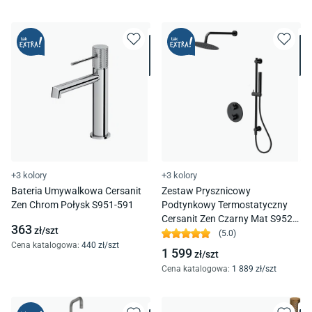
+3 kolory
+3 kolory
Bateria Umywalkowa Cersanit
Zestaw Prysznicowy
Zen Chrom Połysk S951-591
Podtynkowy Termostatyczny
Cersanit Zen Czarny Mat S952-
363
zł/
szt
033
(
5.0
)
Cena katalogowa
:
440
zł/
szt
1 599
zł/
szt
Cena katalogowa
:
1 889
zł/
szt