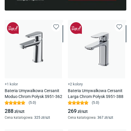
+1 kolor
+2 kolory
Bateria Umywalkowa Cersanit
Bateria Umywalkowa Cersanit
Moduo Chrom Połysk S951-362
Larga Chrom Połysk S951-388
(
5.0
)
(
5.0
)
288
269
zł/
szt
zł/
szt
Cena katalogowa
:
325
zł/
szt
Cena katalogowa
:
367
zł/
szt