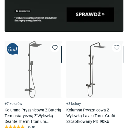
+7 kolorów
+3 kolory
Kolumna Prysznicowa Z Baterią
Kolumna Prysznicowa Z
Termostatyczną Z Wylewką
Wylewką Laveo Tores Grafit
Deante Therm Titanium
Szczotkowany Plt_90Kb
Nac_D1Ht
(
5.0
)