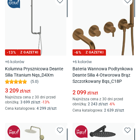
-
13
%
Z GAZETKI
-
6
%
Z GAZETKI
+6 kolorów
+6 kolorów
Kolumna Prysznicowa Deante
Bateria Wannowa Podtynkowa
Silia Titanium Nqs_D4Xm
Deante Silia 4-Otworowa Brąz
Szczotkowany Bqs_C18P
(
5.0
)
3 209
zł/
szt
2 099
zł/
szt
Najniższa cena z 30 dni przed
Najniższa cena z 30 dni przed
obniżką:
3 699
zł/
szt
-
13
%
obniżką:
2 243
zł/
szt
-
6
%
Cena katalogowa
:
4 299
zł/
szt
Cena katalogowa
:
2 639
zł/
szt