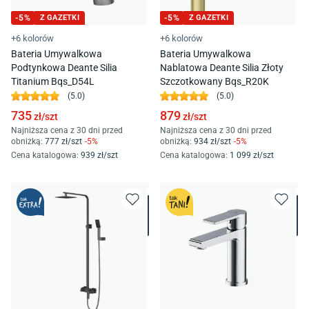
-
5
%
Z GAZETKI
-
5
%
Z GAZETKI
+6 kolorów
+6 kolorów
Bateria Umywalkowa
Bateria Umywalkowa
Podtynkowa Deante Silia
Nablatowa Deante Silia Złoty
Titanium Bqs_D54L
Szczotkowany Bqs_R20K
(
5.0
)
(
5.0
)
735
879
zł/
szt
zł/
szt
Najniższa cena z 30 dni przed
Najniższa cena z 30 dni przed
obniżką:
777
zł/
szt
-
5
%
obniżką:
934
zł/
szt
-
5
%
Cena katalogowa
:
939
zł/
szt
Cena katalogowa
:
1 099
zł/
szt