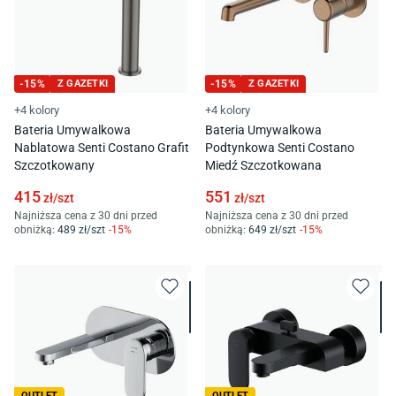
-
15
%
Z GAZETKI
-
15
%
Z GAZETKI
+4 kolory
+4 kolory
Bateria Umywalkowa
Bateria Umywalkowa
Nablatowa Senti Costano Grafit
Podtynkowa Senti Costano
Szczotkowany
Miedź Szczotkowana
415
551
zł/
szt
zł/
szt
Najniższa cena z 30 dni przed
Najniższa cena z 30 dni przed
obniżką:
489
zł/
szt
-
15
%
obniżką:
649
zł/
szt
-
15
%
OUTLET
OUTLET