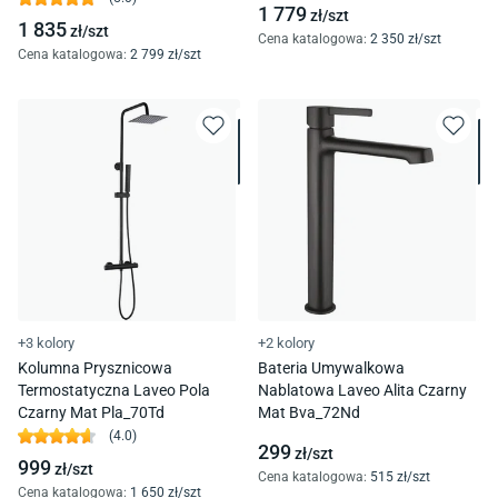
1 779
zł/
szt
1 835
zł/
szt
Cena katalogowa
:
2 350
zł/
szt
Cena katalogowa
:
2 799
zł/
szt
+3 kolory
+2 kolory
Kolumna Prysznicowa
Bateria Umywalkowa
Termostatyczna Laveo Pola
Nablatowa Laveo Alita Czarny
Czarny Mat Pla_70Td
Mat Bva_72Nd
(
4.0
)
299
zł/
szt
999
zł/
szt
Cena katalogowa
:
515
zł/
szt
Cena katalogowa
:
1 650
zł/
szt