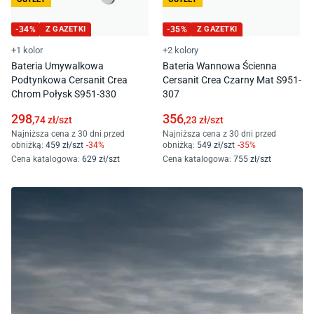
-
34
%
Z GAZETKI
-
35
%
Z GAZETKI
+1 kolor
+2 kolory
Bateria Umywalkowa
Bateria Wannowa Ścienna
Podtynkowa Cersanit Crea
Cersanit Crea Czarny Mat S951-
Chrom Połysk S951-330
307
298
356
,74
zł/
szt
,23
zł/
szt
Najniższa cena z 30 dni przed
Najniższa cena z 30 dni przed
obniżką:
459
zł/
szt
-
34
%
obniżką:
549
zł/
szt
-
35
%
Cena katalogowa
:
629
zł/
szt
Cena katalogowa
:
755
zł/
szt