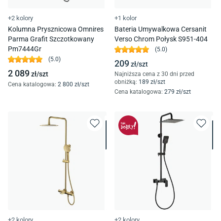
+2 kolory
+1 kolor
Kolumna Prysznicowa Omnires
Bateria Umywalkowa Cersanit
Parma Grafit Szczotkowany
Verso Chrom Połysk S951-404
Pm7444Gr
(
5.0
)
(
5.0
)
209
zł/
szt
2 089
zł/
szt
Najniższa cena z 30 dni przed
obniżką:
189
zł/
szt
Cena katalogowa
:
2 800
zł/
szt
Cena katalogowa
:
279
zł/
szt
+2 kolory
+2 kolory