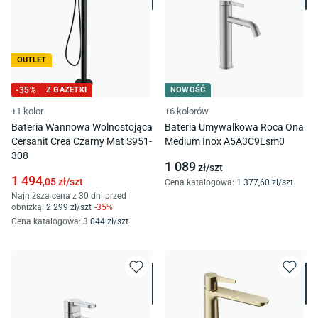
OUTLET
-
35
%
Z GAZETKI
NOWOŚĆ
+1 kolor
+6 kolorów
Bateria Wannowa Wolnostojąca
Bateria Umywalkowa Roca Ona
Cersanit Crea Czarny Mat S951-
Medium Inox A5A3C9Esm0
308
1 089
zł/
szt
1 494
,05
zł/
szt
Cena katalogowa
:
1 377
,60
zł/
szt
Najniższa cena z 30 dni przed
obniżką:
2 299
zł/
szt
-
35
%
Cena katalogowa
:
3 044
zł/
szt