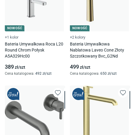
NOWOŚĆ
NOWOŚĆ
+1 kolor
+2 kolory
Bateria Umywalkowa Roca L20
Bateria Umywalkowa
Round Chrom Połysk
Nablatowa Laveo Cone Złoty
A5A329Hc00
Szczotkowany Bvc_G2Nd
389
499
zł/
szt
zł/
szt
Cena katalogowa
:
492
zł/
szt
Cena katalogowa
:
650
zł/
szt