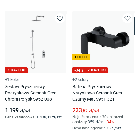
OUTLET
Z GAZETKI
-
34
%
Z GAZETKI
+1 kolor
+2 kolory
Zestaw Prysznicowy
Bateria Prysznicowa
Podtynkowy Cersanit Crea
Natynkowa Cersanit Crea
Chrom Połysk S952-008
Czarny Mat S951-321
1 199
233
zł/
szt
,62
zł/
szt
Najniższa cena z 30 dni przed
Cena katalogowa
:
1 438
,01
zł/
szt
obniżką:
359
zł/
szt
-
34
%
Cena katalogowa
:
535
zł/
szt