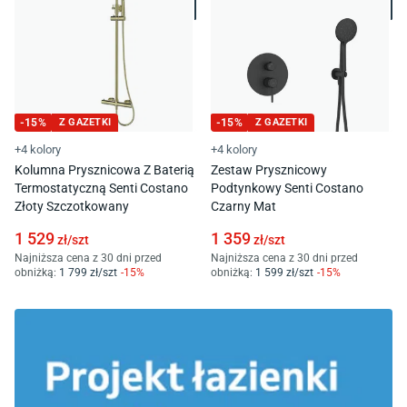
-
15
%
Z GAZETKI
-
15
%
Z GAZETKI
+4 kolory
+4 kolory
Kolumna Prysznicowa Z Baterią
Zestaw Prysznicowy
Termostatyczną Senti Costano
Podtynkowy Senti Costano
Złoty Szczotkowany
Czarny Mat
1 529
1 359
zł/
szt
zł/
szt
Najniższa cena z 30 dni przed
Najniższa cena z 30 dni przed
obniżką:
1 799
zł/
szt
-
15
%
obniżką:
1 599
zł/
szt
-
15
%