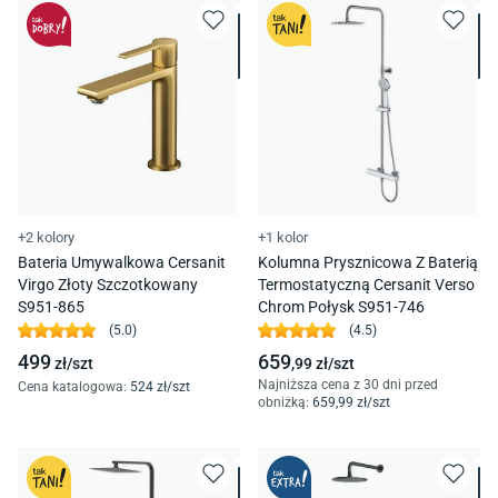
+2 kolory
+1 kolor
Bateria Umywalkowa Cersanit
Kolumna Prysznicowa Z Baterią
Virgo Złoty Szczotkowany
Termostatyczną Cersanit Verso
S951-865
Chrom Połysk S951-746
(
5.0
)
(
4.5
)
499
659
zł/
szt
,99
zł/
szt
Najniższa cena z 30 dni przed
Cena katalogowa
:
524
zł/
szt
obniżką:
659
,99
zł/
szt