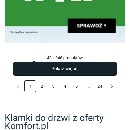
40
z
946
produktów
Pokaż więcej
1
2
3
4
5
...
24
Klamki do drzwi z oferty
Komfort.pl