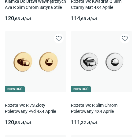
Klamka Do Drzwi Wewnętrznych
Rozeta Wc Kwadrat Q Slim
Ava R Slim Chrom Satyna Stile
Czarny Mat 4X4 Aprile
120
114
,68
zł/
szt
,65
zł/
szt
NOWOŚĆ
NOWOŚĆ
Rozeta Wc R 7S Złoty
Rozeta Wc R Slim Chrom
Polerowany Pvd 4X4 Aprile
Polerowany 4X4 Aprile
120
111
,88
zł/
szt
,32
zł/
szt