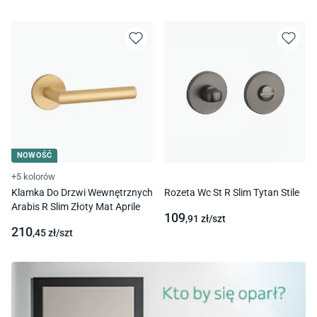
NOWOŚĆ
+5 kolorów
Klamka Do Drzwi Wewnętrznych
Rozeta Wc St R Slim Tytan Stile
Arabis R Slim Złoty Mat Aprile
109
,91
zł/
szt
210
,45
zł/
szt