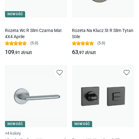
NOWOŚĆ
Rozeta Wc R Slim Czarna Mat
Rozeta Na Klucz St R Slim Tytan
4X4 Aprile
Stile
(
5.0
)
(
5.0
)
109
63
,91
zł/
szt
,97
zł/
szt
NOWOŚĆ
NOWOŚĆ
+4 kolory