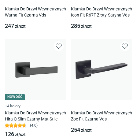
Klamka Do Drzwi Wewnętrznych
Klamka Do Drzwi Wewnętrznych
Warna Fit Czarna Vds
Icon Fit R67F Złoty-Satyna Vds
247
285
zł/
szt
zł/
szt
NOWOŚĆ
+4 kolory
Klamka Do Drzwi Wewnętrznych
Klamka Do Drzwi Wewnętrznych
Hira Q Slim Czarny Mat Stile
Zoe Fit Czarna Vds
(
4.0
)
254
zł/
szt
126
zł/
szt