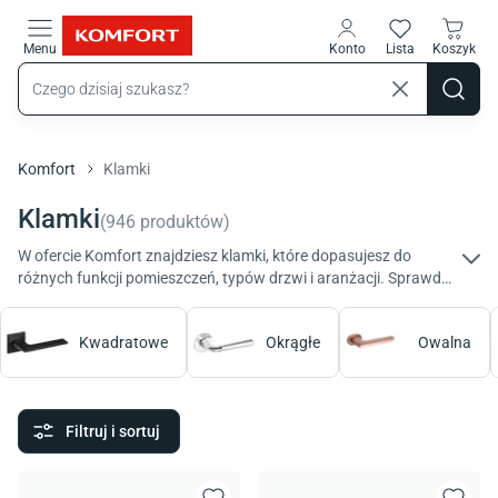
Przejdź do treści głównej
Menu
Konto
Lista
Koszyk
Komfort
Klamki
Klamki
(
946
produktów
)
W ofercie Komfort znajdziesz klamki, które dopasujesz do
różnych funkcji pomieszczeń, typów drzwi i aranżacji. Sprawdź
wszystkie modele, od minimalistycznych po dekoracyjne, i
zadbaj o aranżację swojego domu lub biura w najdrobniejszych
Kwadratowe
Okrągłe
Owalna
szczegółach!
Filtruj i sortuj