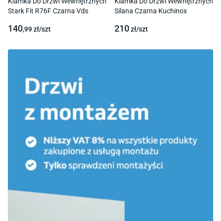
Klamka Do Drzwi Wewnętrznych
Klamka Do Drzwi Wewnętrznych
Stark Fit R76F Czarna Vds
Silana Czarna Kuchinox
140
210
,99
zł/
szt
zł/
szt