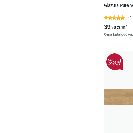
Glazura Pure W
(
4.
39
2
,90
zł/
m
Cena katalogowa
: