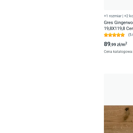
+1 rozmiar
|
+2 ko
Gres Gingerwo
19,8X119,8 Cer
(
5.
89
2
,99
zł/
m
Cena katalogowa
: