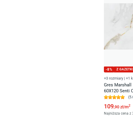
-
8
%
Z GAZETK
+3 rozmiary
|
+1 k
Gres Marshall 
60X120 Senti 
(
5.
109
2
,90
zł/
m
Najniższa cena z 