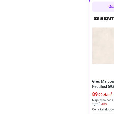
Os
Gres Marcon
Rectified 59
89
2
,90
zł/
m
Najniższa cena 
2
zł/
m
-
18
%
Cena katalogo