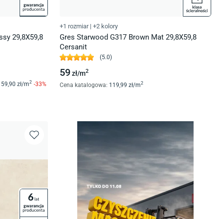
+1 rozmiar
|
+2 kolory
ssy 29,8X59,8
Gres Starwood G317 Brown Mat 29,8X59,8
Cersanit
(
5.0
)
59
2
zł/
m
2
59
,90
zł/
m
-
33
%
2
Cena katalogowa
:
119
,99
zł/
m