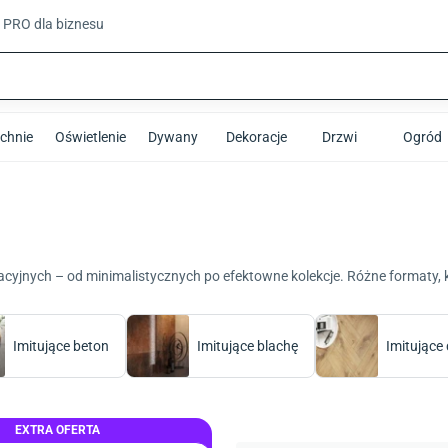
t PRO
dla biznesu
chnie
Oświetlenie
Dywany
Dekoracje
Drzwi
Ogród
oracyjnych – od minimalistycznych po efektowne kolekcje. Różne formaty, 
Imitujące beton
Imitujące blachę
Imitujące
EXTRA OFERTA