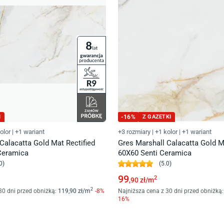
I
-
16
%
Z GAZETKI
olor
|
+1 wariant
+3 rozmiary
|
+1 kolor
|
+1 wariant
Calacatta Gold Mat Rectified
Gres Marshall Calacatta Gold M
Ceramica
60X60 Senti Ceramica
0
)
(
5.0
)
99
2
,90
zł/
m
2
30 dni przed obniżką:
119
,90
zł/
m
-
8
%
Najniższa cena z 30 dni przed obniżką:
16
%