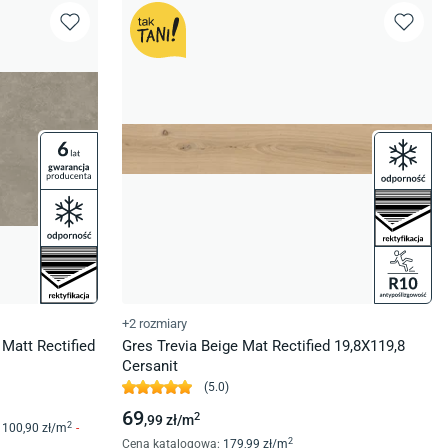
+2 rozmiary
Matt Rectified
Gres Trevia Beige Mat Rectified 19,8X119,8
Cersanit
(
5.0
)
69
2
,99
zł/
m
2
100
,90
zł/
m
-
2
Cena katalogowa
:
179
,99
zł/
m