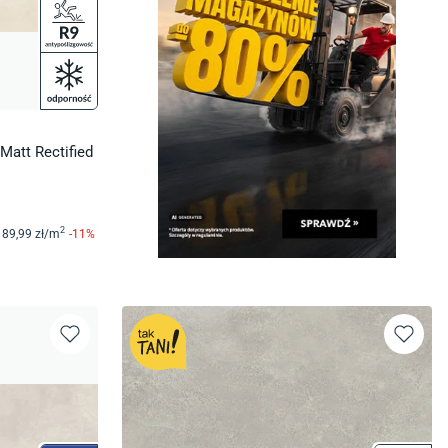
Matt Rectified
2
89
,99
zł/
m
-
11
%