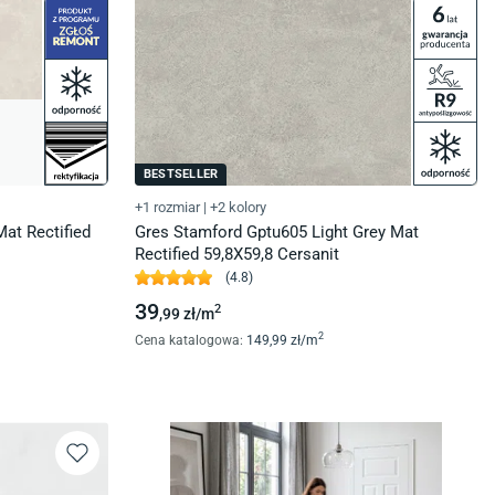
BESTSELLER
+1 rozmiar
|
+2 kolory
at Rectified
Gres Stamford Gptu605 Light Grey Mat
Rectified 59,8X59,8 Cersanit
(
4.8
)
39
2
,99
zł/
m
2
Cena katalogowa
:
149
,99
zł/
m