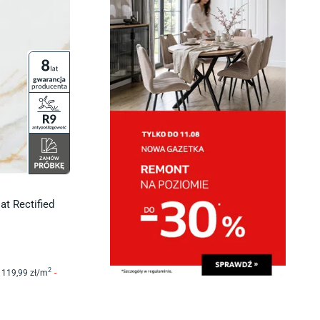
at Rectified
2
119
,99
zł/
m
-