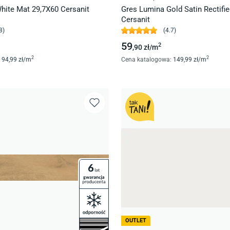
hite Mat 29,7X60 Cersanit
Gres Lumina Gold Satin Rectifie
Cersanit
8
)
(
4.7
)
59
2
,90
zł/
m
2
2
94
,99
zł/
m
Cena katalogowa
:
149
,99
zł/
m
OUTLET