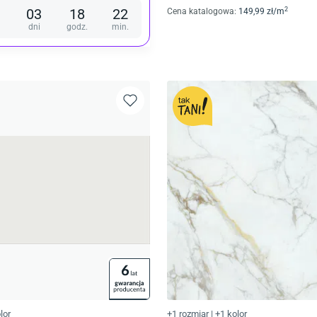
2
03
18
22
Cena katalogowa
:
149
,99
zł/
m
dni
godz.
min.
lor
+1 rozmiar
|
+1 kolor