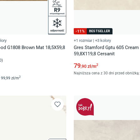
-
11
%
BESTSELLER
lory
+1 rozmiar
|
+3 kolory
od G1808 Brown Mat 18,5X59,8
Gres Stamford Gptu 605 Cream 
59,8X119,8 Cersanit
0
)
79
2
,90
zł/
m
Najniższa cena z 30 dni przed obniżką:
2
99
,99
zł/
m