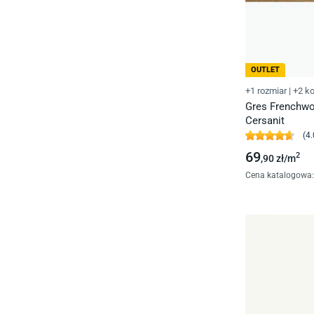
OUTLET
+1 rozmiar
|
+2 ko
Gres Frenchwo
Cersanit
(
4.
69
2
,90
zł/
m
Cena katalogowa
: