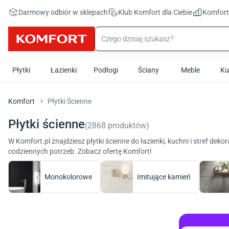
Przejdź do treści głównej
Darmowy odbiór w sklepach
Klub Komfort
dla Ciebie
Komfor
Płytki
Łazienki
Podłogi
Ściany
Meble
Ku
Komfort
Płytki Ścienne
Płytki ścienne
(
2868
produktów
)
W Komfort.pl znajdziesz płytki ścienne do łazienki, kuchni i stref dek
codziennych potrzeb. Zobacz ofertę Komfort!
Monokolorowe
Imitujące kamień