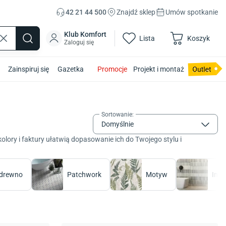
42 21 44 500
Znajdź sklep
Umów spotkanie
Klub Komfort
Lista
Koszyk
Zaloguj się
Zainspiruj się
Gazetka
Promocje
Projekt i montaż
Sortowanie
:
Domyślnie
kolory i faktury ułatwią dopasowanie ich do Twojego stylu i
 drewno
Patchwork
Motyw
Inne