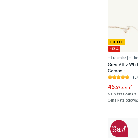
OUTLET
-
53
%
+1 rozmiar
|
+1 ko
Gres Altiz Whi
Cersanit
(
5.
46
2
,67
zł/
m
Najniższa cena z 
Cena katalogowa
: