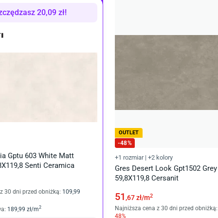
zczędzasz
20,09
zł
!
OUTLET
-
48
%
ia Gptu 603 White Matt
+1 rozmiar
|
+2 kolory
,8X119,8 Senti Ceramica
Gres Desert Look Gpt1502 Grey 
59,8X119,8 Cersanit
z 30 dni przed obniżką:
109
,99
51
2
,67
zł/
m
Najniższa cena z 30 dni przed obniżką:
2
wa
:
189
,99
zł/
m
48
%