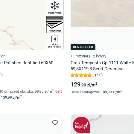
BESTSELLER
lor
+1 rozmiar
|
+2 kolory
te Polished Rectified 60X60
Gres Tempesta Gpt1111 White M
59,8X119,8 Senti Ceramica
0
)
(
5.0
)
129
2
,90
zł/
m
2
30 dni przed obniżką:
99
,90
zł/
m
-
53
%
2
Cena katalogowa
:
189
,99
zł/
m
2
139
,99
zł/
m