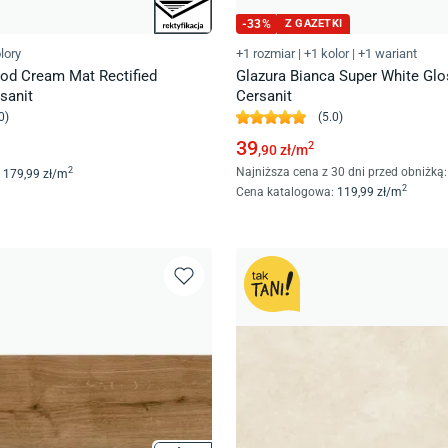
-
33
%
Z GAZETKI
lory
+1 rozmiar
|
+1 kolor
|
+1 wariant
od Cream Mat Rectified
Glazura Bianca Super White Glo
sanit
Cersanit
0
)
(
5.0
)
39
2
,90
zł/
m
Najniższa cena z 30 dni przed obniżką:
2
179
,99
zł/
m
2
Cena katalogowa
:
119
,99
zł/
m