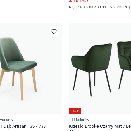
219
zł/
szt
Najniższa cena z 30 dni przed obniżką:
-
35
%
warianty
+11 kolorów
 1 Dąb Artisan 135 / 733
Krzesło Brooke Czarny Mat / Le