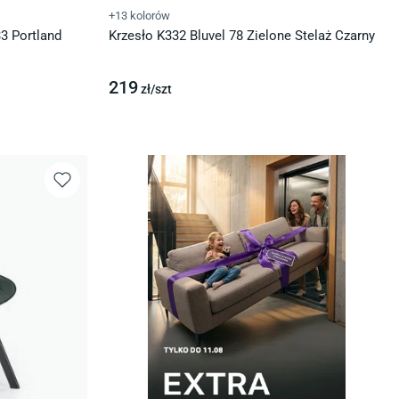
+13 kolorów
33 Portland
Krzesło K332 Bluvel 78 Zielone Stelaż Czarny
219
zł/
szt