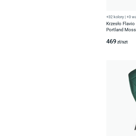
+32 kolory
|
+3 wa
Krzesło Flavio
Portland Moss
469
zł/
szt