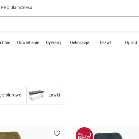
t PRO
dla biznesu
chnie
Oświetlenie
Dywany
Dekoracje
Drzwi
Ogród
ele biurowe
Ławki