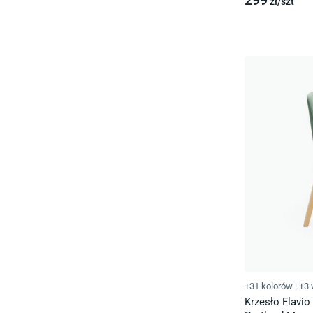
299
zł/
szt
+31 kolorów
|
+3 
Krzesło Flavio