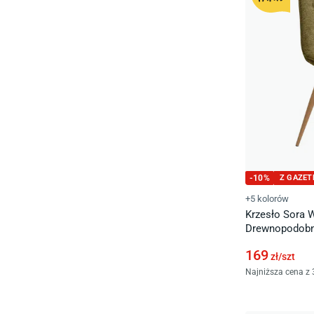
-
10
%
Z GAZET
+5 kolorów
Krzesło Sora 
Drewnopodob
169
zł/
szt
Najniższa cena z 