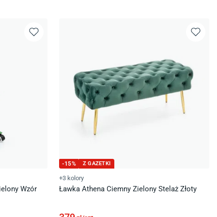
-
15
%
Z GAZETKI
+3 kolory
ielony Wzór
Ławka Athena Ciemny Zielony Stelaż Złoty