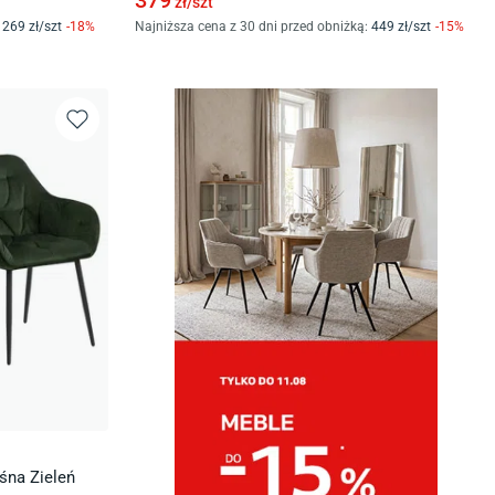
379
zł/
szt
269
zł/
szt
-
18
%
Najniższa cena z 30 dni przed obniżką:
449
zł/
szt
-
15
%
śna Zieleń