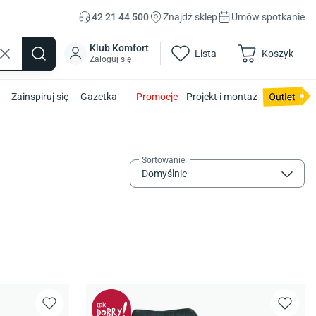
42 21 44 500
Znajdź sklep
Umów spotkanie
Klub Komfort
Lista
Koszyk
Zaloguj się
Zainspiruj się
Gazetka
Promocje
Projekt i montaż
Sortowanie
:
Domyślnie