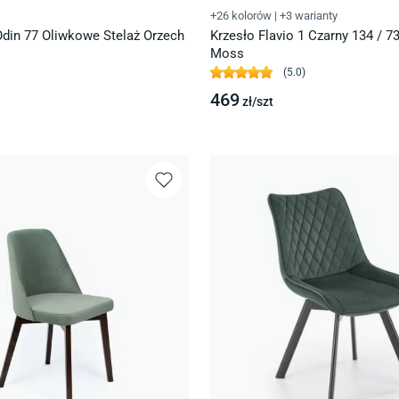
+26 kolorów
|
+3 warianty
Odin 77 Oliwkowe Stelaż Orzech
Krzesło Flavio 1 Czarny 134 / 7
Moss
(
5.0
)
469
zł/
szt