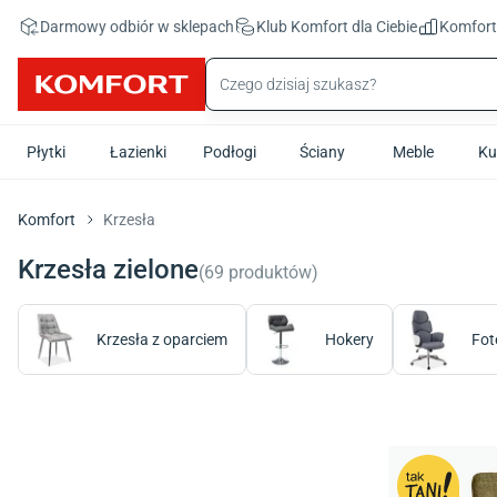
Przejdź do treści głównej
Darmowy odbiór w sklepach
Klub Komfort
dla Ciebie
Komfor
Płytki
Łazienki
Podłogi
Ściany
Meble
Ku
Komfort
Krzesła
Krzesła zielone
(
69
produktów
)
Krzesła z oparciem
Hokery
Fot