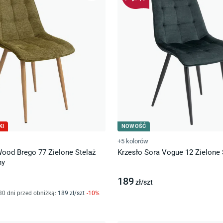
KI
NOWOŚĆ
+5 kolorów
Wood Brego 77 Zielone Stelaż
Krzesło Sora Vogue 12 Zielone 
ny
189
zł/
szt
30 dni przed obniżką:
189
zł/
szt
-
10
%