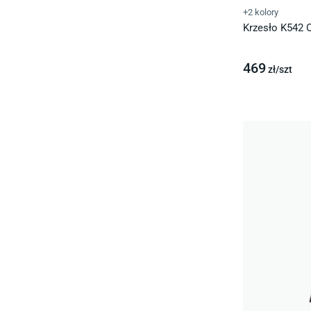
+2 kolory
Krzesło K542 
469
zł/
szt