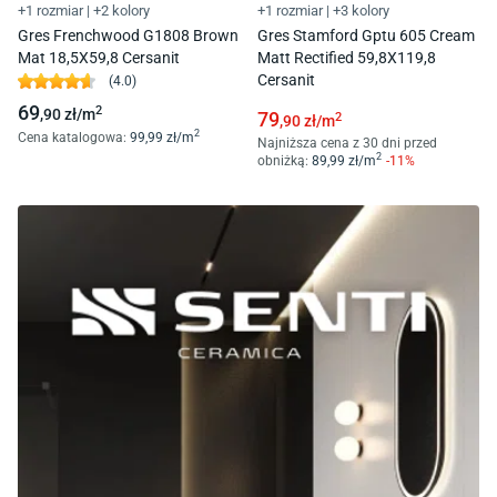
+1 rozmiar
|
+2 kolory
+1 rozmiar
|
+3 kolory
Gres Frenchwood G1808 Brown
Gres Stamford Gptu 605 Cream
Mat 18,5X59,8 Cersanit
Matt Rectified 59,8X119,8
Cersanit
(
4.0
)
69
2
,90
zł/
m
79
2
,90
zł/
m
2
Cena katalogowa
:
99
,99
zł/
m
Najniższa cena z 30 dni przed
2
obniżką:
89
,99
zł/
m
-
11
%