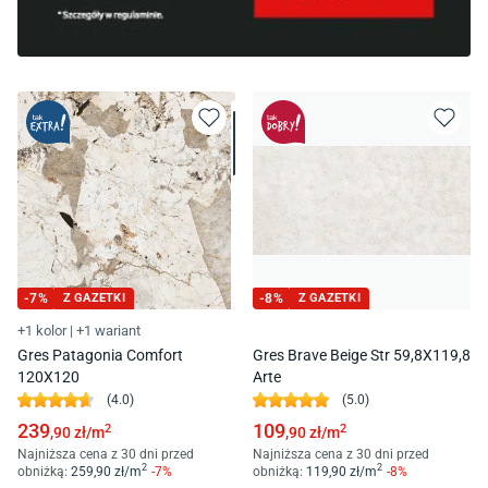
-
7
%
Z GAZETKI
-
8
%
Z GAZETKI
+1 kolor
|
+1 wariant
Gres Patagonia Comfort
Gres Brave Beige Str 59,8X119,8
120X120
Arte
(
4.0
)
(
5.0
)
239
109
2
2
,90
zł/
m
,90
zł/
m
Najniższa cena z 30 dni przed
Najniższa cena z 30 dni przed
2
2
obniżką:
259
,90
zł/
m
-
7
%
obniżką:
119
,90
zł/
m
-
8
%