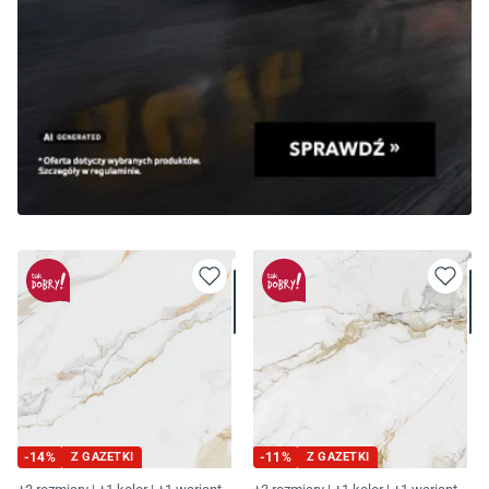
-
14
%
Z GAZETKI
-
11
%
Z GAZETKI