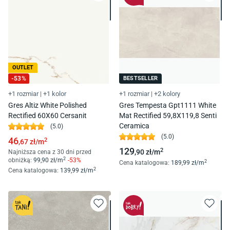
OUTLET
-
53
%
BESTSELLER
+1 rozmiar
|
+1 kolor
+1 rozmiar
|
+2 kolory
Gres Altiz White Polished
Gres Tempesta Gpt1111 White
Rectified 60X60 Cersanit
Mat Rectified 59,8X119,8 Senti
Ceramica
(
5.0
)
(
5.0
)
46
2
,67
zł/
m
129
2
,90
zł/
m
Najniższa cena z 30 dni przed
2
obniżką:
99
,90
zł/
m
-
53
%
2
Cena katalogowa
:
189
,99
zł/
m
2
Cena katalogowa
:
139
,99
zł/
m