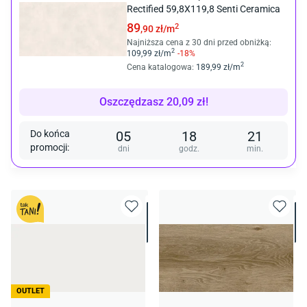
Rectified 59,8X119,8 Senti Ceramica
89
2
,90
zł/
m
Najniższa cena z 30 dni przed obniżką:
2
109
,99
zł/
m
-
18
%
2
Cena katalogowa
:
189
,99
zł/
m
Oszczędzasz
20,09
zł
!
Do końca
05
18
21
promocji
:
dni
godz.
min.
OUTLET