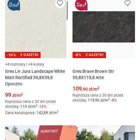
-
16
%
Z GAZETKI
-
8
%
Z GAZETKI
+4 rozmiary
|
+4 kolory
Gres Liv Jura Landscape White
Gres Brave Brown Str
Matt Rectified 59,8X59,8
59,8X119,8 Arte
Opoczno
109
2
,90
zł/
m
99
2
zł/
m
Najniższa cena z 30 dni przed
2
obniżką:
119
,90
zł/
m
-
8
%
Najniższa cena z 30 dni przed
2
obniżką:
119
zł/
m
-
16
%
2
Cena katalogowa
:
142
,89
zł/
m