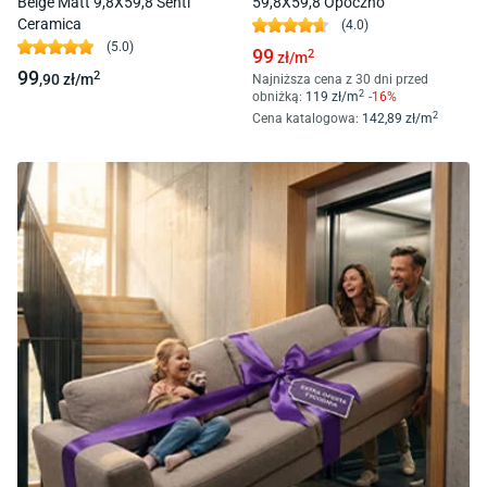
Beige Matt 9,8X59,8 Senti
59,8X59,8 Opoczno
Ceramica
(
4.0
)
(
5.0
)
99
2
zł/
m
99
2
,90
zł/
m
Najniższa cena z 30 dni przed
2
obniżką:
119
zł/
m
-
16
%
2
Cena katalogowa
:
142
,89
zł/
m