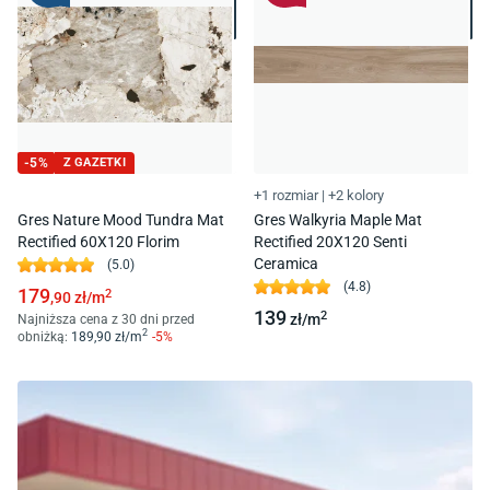
-
5
%
Z GAZETKI
+1 rozmiar
|
+2 kolory
Gres Nature Mood Tundra Mat
Gres Walkyria Maple Mat
Rectified 60X120 Florim
Rectified 20X120 Senti
Ceramica
(
5.0
)
(
4.8
)
179
2
,90
zł/
m
139
2
zł/
m
Najniższa cena z 30 dni przed
2
obniżką:
189
,90
zł/
m
-
5
%