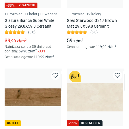
-
33
%
Z GAZETKI
+1 rozmiar
|
+1 kolor
|
+1 wariant
+1 rozmiar
|
+2 kolory
Glazura Bianca Super White
Gres Starwood G317 Brown
Glossy 29,8X59,8 Cersanit
Mat 29,8X59,8 Cersanit
(
5.0
)
(
5.0
)
39
59
2
2
,90
zł/
m
zł/
m
2
Najniższa cena z 30 dni przed
Cena katalogowa
:
119
,99
zł/
m
2
obniżką:
59
,90
zł/
m
-
33
%
2
Cena katalogowa
:
119
,99
zł/
m
OUTLET
-
11
%
BESTSELLER