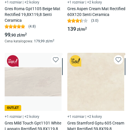
+1 rozmiar
|
+2 kolory
+1 rozmiar
|
+2 kolory
Gres Roma Gpt1105 Beige Mat
Gres Aspen Cream Mat Rectified
Rectified 19,8X119,8 Senti
60X120 Senti Ceramica
Ceramica
(
3.0
)
(
4.8
)
139
2
zł/
m
99
2
,90
zł/
m
2
Cena katalogowa
:
179
,99
zł/
m
OUTLET
+1 rozmiar
|
+2 kolory
+1 rozmiar
|
+2 kolory
Gres Mild Touch Gpt1101 White
Gres Stamford Gptu 605 Cream
Lappato Rectified 59,8X119,8
Matt Rectified 59,8X59,8