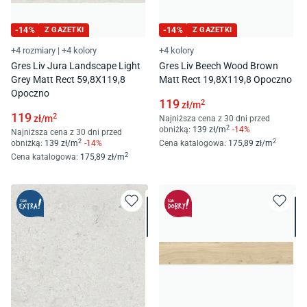
-
14
%
Z GAZETKI
-
14
%
Z GAZETKI
+4 rozmiary
|
+4 kolory
+4 kolory
Gres Liv Jura Landscape Light
Gres Liv Beech Wood Brown
Grey Matt Rect 59,8X119,8
Matt Rect 19,8X119,8 Opoczno
Opoczno
119
2
zł/
m
119
2
zł/
m
Najniższa cena z 30 dni przed
2
obniżką:
139
zł/
m
-
14
%
Najniższa cena z 30 dni przed
2
2
obniżką:
139
zł/
m
-
14
%
Cena katalogowa
:
175
,89
zł/
m
2
Cena katalogowa
:
175
,89
zł/
m