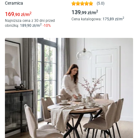
Ceramica
(
5.0
)
139
2
,99
zł/
m
169
2
,90
zł/
m
2
Cena katalogowa
:
175
,89
zł/
m
Najniższa cena z 30 dni przed
2
obniżką:
189
,90
zł/
m
-
10
%