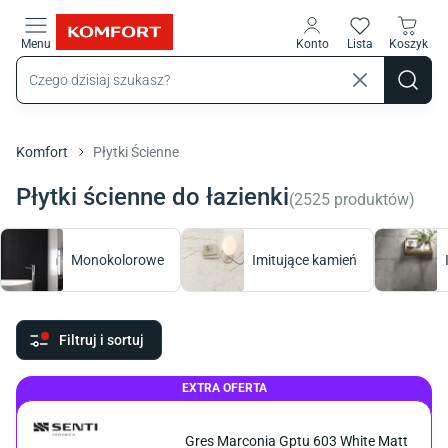
Przejdź do treści głównej
Menu
Konto
Lista
Koszyk
Komfort
Płytki Ścienne
Płytki ścienne do łazienki
(
2525
produktów
)
Monokolorowe
Imitujące kamień
Filtruj i sortuj
EXTRA OFERTA
Gres Marconia Gptu 603 White Matt