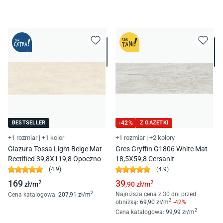
BESTSELLER
-
42
%
Z GAZETKI
+1 rozmiar
|
+1 kolor
+1 rozmiar
|
+2 kolory
Glazura Tossa Light Beige Mat
Gres Gryffin G1806 White Mat
Rectified 39,8X119,8 Opoczno
18,5X59,8 Cersanit
(
4.9
)
(
4.9
)
169
39
2
2
zł/
m
,90
zł/
m
2
Najniższa cena z 30 dni przed
Cena katalogowa
:
207
,91
zł/
m
2
obniżką:
69
,90
zł/
m
-
42
%
2
Cena katalogowa
:
99
,99
zł/
m