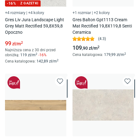
-
16
%
Z GAZETKI
+4 rozmiary
|
+4 kolory
+1 rozmiar
|
+2 kolory
Gres Liv Jura Landscape Light
Gres Balton Gpt1113 Cream
Grey Matt Rectified 59,8X59,8
Mat Rectified 19,8X119,8 Senti
Opoczno
Ceramica
(
4.3
)
99
2
zł/
m
109
2
,90
zł/
m
Najniższa cena z 30 dni przed
2
2
Cena katalogowa
:
179
,99
zł/
m
obniżką:
119
zł/
m
-
16
%
2
Cena katalogowa
:
142
,89
zł/
m