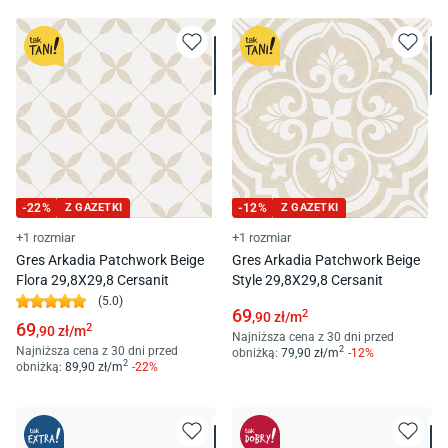
-
22
%
Z GAZETKI
-
12
%
Z GAZETKI
+1 rozmiar
+1 rozmiar
Gres Arkadia Patchwork Beige
Gres Arkadia Patchwork Beige
Flora 29,8X29,8 Cersanit
Style 29,8X29,8 Cersanit
(
5.0
)
69
2
,90
zł/
m
69
2
,90
zł/
m
Najniższa cena z 30 dni przed
Najniższa cena z 30 dni przed
2
obniżką:
79
,90
zł/
m
-
12
%
2
obniżką:
89
,90
zł/
m
-
22
%