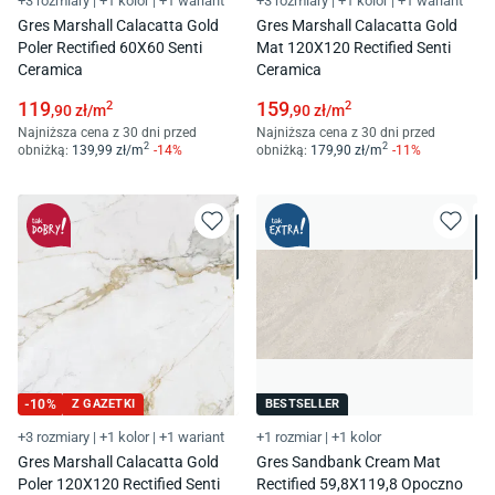
+3 rozmiary
|
+1 kolor
|
+1 wariant
+3 rozmiary
|
+1 kolor
|
+1 wariant
Gres Marshall Calacatta Gold
Gres Marshall Calacatta Gold
Poler Rectified 60X60 Senti
Mat 120X120 Rectified Senti
Ceramica
Ceramica
119
159
2
2
,90
zł/
m
,90
zł/
m
Najniższa cena z 30 dni przed
Najniższa cena z 30 dni przed
2
2
obniżką:
139
,99
zł/
m
-
14
%
obniżką:
179
,90
zł/
m
-
11
%
-
10
%
Z GAZETKI
BESTSELLER
+3 rozmiary
|
+1 kolor
|
+1 wariant
+1 rozmiar
|
+1 kolor
Gres Marshall Calacatta Gold
Gres Sandbank Cream Mat
Poler 120X120 Rectified Senti
Rectified 59,8X119,8 Opoczno