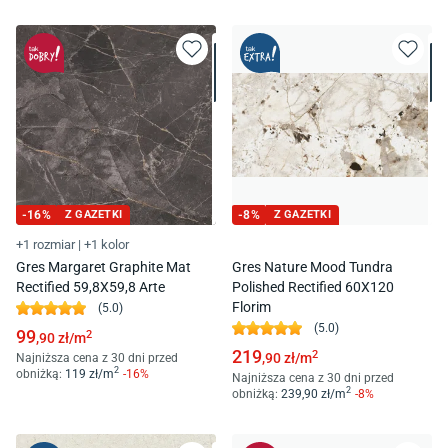
-
16
%
Z GAZETKI
-
8
%
Z GAZETKI
+1 rozmiar
|
+1 kolor
Gres Margaret Graphite Mat
Gres Nature Mood Tundra
Rectified 59,8X59,8 Arte
Polished Rectified 60X120
Florim
(
5.0
)
(
5.0
)
99
2
,90
zł/
m
219
2
,90
zł/
m
Najniższa cena z 30 dni przed
2
obniżką:
119
zł/
m
-
16
%
Najniższa cena z 30 dni przed
2
obniżką:
239
,90
zł/
m
-
8
%