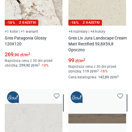
-
10
%
Z GAZETKI
-
16
%
Z GAZETKI
+1 kolor
|
+1 wariant
+4 rozmiary
|
+4 kolory
Gres Patagonia Glossy
Gres Liv Jura Landscape Cream
120X120
Matt Rectified 59,8X59,8
Opoczno
269
2
,90
zł/
m
99
2
zł/
m
Najniższa cena z 30 dni przed
2
obniżką:
299
,90
zł/
m
-
10
%
Najniższa cena z 30 dni przed
2
obniżką:
119
zł/
m
-
16
%
2
Cena katalogowa
:
142
,89
zł/
m