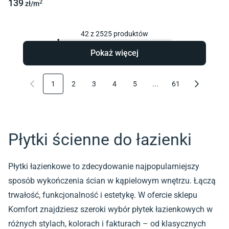
139
2
zł/
m
42
z
2525
produktów
Pokaż więcej
1
2
3
4
5
...
61
Płytki ścienne do łazienki
Płytki łazienkowe to zdecydowanie najpopularniejszy
sposób wykończenia ścian w kąpielowym wnętrzu. Łączą
trwałość, funkcjonalność i estetykę. W ofercie sklepu
Komfort znajdziesz szeroki wybór płytek łazienkowych w
różnych stylach, kolorach i fakturach – od klasycznych