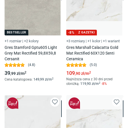
BESTSELLER
-
8
%
Z GAZETKI
+1 rozmiar
|
+2 kolory
+3 rozmiary
|
+1 kolor
|
+1 wariant
Gres Stamford Gptu605 Light
Gres Marshall Calacatta Gold
Grey Mat Rectified 59,8X59,8
Mat Rectified 60X120 Senti
Cersanit
Ceramica
(
4.8
)
(
5.0
)
39
109
2
2
,99
zł/
m
,90
zł/
m
2
Najniższa cena z 30 dni przed
Cena katalogowa
:
149
,99
zł/
m
2
obniżką:
119
,90
zł/
m
-
8
%