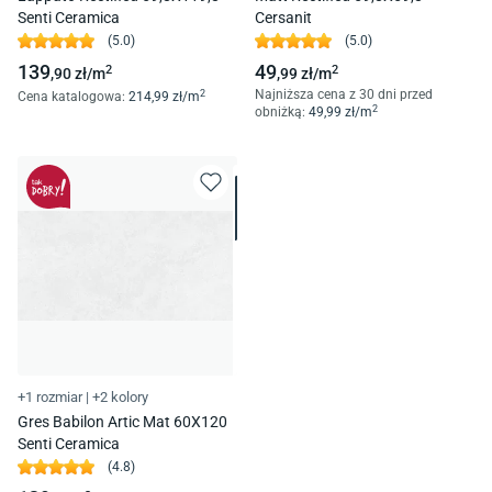
Senti Ceramica
Cersanit
(
5.0
)
(
5.0
)
139
49
2
2
,90
zł/
m
,99
zł/
m
Najniższa cena z 30 dni przed
2
Cena katalogowa
:
214
,99
zł/
m
2
obniżką:
49
,99
zł/
m
+1 rozmiar
|
+2 kolory
Gres Babilon Artic Mat 60X120
Senti Ceramica
(
4.8
)