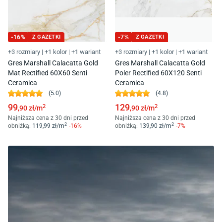
-
16
%
Z GAZETKI
-
7
%
Z GAZETKI
+3 rozmiary
|
+1 kolor
|
+1 wariant
+3 rozmiary
|
+1 kolor
|
+1 wariant
Gres Marshall Calacatta Gold
Gres Marshall Calacatta Gold
Mat Rectified 60X60 Senti
Poler Rectified 60X120 Senti
Ceramica
Ceramica
(
5.0
)
(
4.8
)
99
129
2
2
,90
zł/
m
,90
zł/
m
Najniższa cena z 30 dni przed
Najniższa cena z 30 dni przed
2
2
obniżką:
119
,99
zł/
m
-
16
%
obniżką:
139
,90
zł/
m
-
7
%