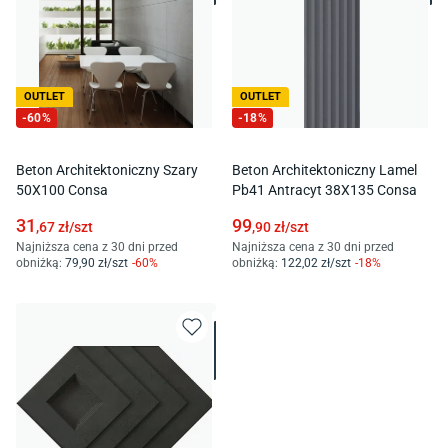
OUTLET
OUTLET
-
60
%
-
18
%
Beton Architektoniczny Szary
Beton Architektoniczny Lamel
50X100 Consa
Pb41 Antracyt 38X135 Consa
31
99
,67
zł/
szt
,90
zł/
szt
Najniższa cena z 30 dni przed
Najniższa cena z 30 dni przed
obniżką:
79
,90
zł/
szt
-
60
%
obniżką:
122
,02
zł/
szt
-
18
%