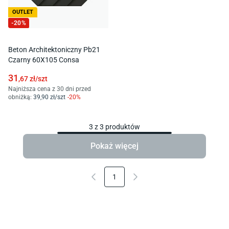
OUTLET
-
20
%
Beton Architektoniczny Pb21
Czarny 60X105 Consa
31
,67
zł/
szt
Najniższa cena z 30 dni przed
obniżką:
39
,90
zł/
szt
-
20
%
3
z
3
produktów
Pokaż więcej
1