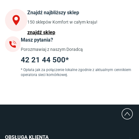
Krzesła do kuchni
Szafki kuchenne stojące (dolne)
Znajdź najbliższy sklep
Szafki kuchenne wiszące (górne)
Szafki pod zlewozmywak
150 sklepów Komfort w całym kraju!
Blaty kuchenne laminowane
znajdź sklep
Masz pytania?
Jadalnia
Porozmawiaj z naszym Doradcą
Stoły do jadalni
Krzesła do jadalni
42 21 44 500*
Dywany szare
Lampy w stylu loftowym
* Opłata jak za połączenie lokalne zgodnie z aktualnym cennikiem
operatora sieci komórkowej.
Lampy wiszące do jadalni
Witryny do jadalni
Łazienka
Płytki łazienkowe
Deszczownice prysznicowe
Umywalki Cersanit
Glazura do łazienki
Kabiny prysznicowe 90x90
OBSŁUGA KLIENTA
Wanny Cersanit