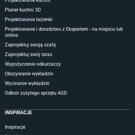
Projektowanie kuchni
Sztuczna trawa miękka
Koce i pledy
Planer kuchni 3D
Płytki tarasowe
Projektowanie łazienki
Płytki na balkon
Lampy stojące LED
Projektowanie i doradztwo z Ekspertem - na miejscu lub
online
Płytki
Zaprojektuj swoją szafę
Płytki betonowe
Zaprojektuj swój taras
Płytki Cersanit
Płytki wielkoformatowe
Wypożyczenie odkurzaczy
Gres (szkliwiony)
Obszywanie wykładzin
Glazura
Płytki marmurowe
Wycinanie wykładzin
Odbiór zużytego sprzętu AGD
INSPIRACJE
Inspiracje