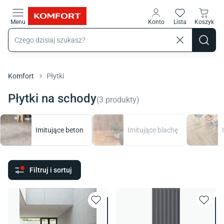
Przejdź do treści głównej
Menu
Konto
Lista
Koszyk
Komfort
Płytki
Płytki na schody
(
3
produkty
)
Imitujące beton
Imitujące blachę
Filtruj i sortuj