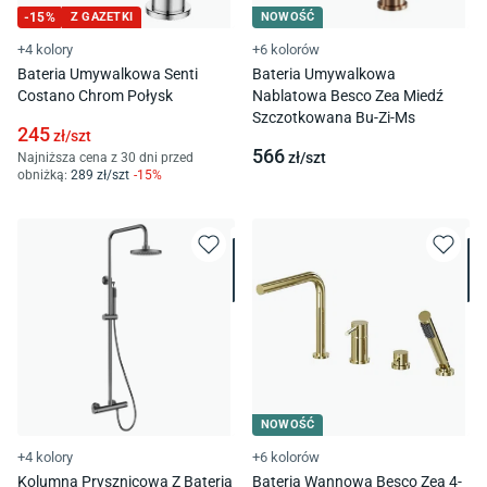
-
15
%
Z GAZETKI
NOWOŚĆ
+4 kolory
+6 kolorów
Bateria Umywalkowa Senti
Bateria Umywalkowa
Costano Chrom Połysk
Nablatowa Besco Zea Miedź
Szczotkowana Bu-Zi-Ms
245
zł/
szt
566
zł/
szt
Najniższa cena z 30 dni przed
obniżką:
289
zł/
szt
-
15
%
NOWOŚĆ
+4 kolory
+6 kolorów
Kolumna Prysznicowa Z Baterią
Bateria Wannowa Besco Zea 4-