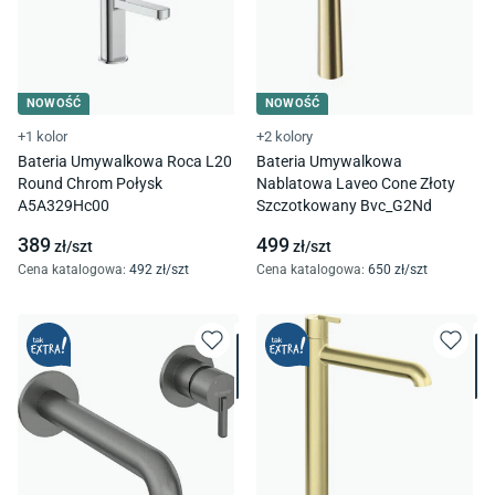
NOWOŚĆ
NOWOŚĆ
+1 kolor
+2 kolory
Bateria Umywalkowa Roca L20
Bateria Umywalkowa
Round Chrom Połysk
Nablatowa Laveo Cone Złoty
A5A329Hc00
Szczotkowany Bvc_G2Nd
389
499
zł/
szt
zł/
szt
Cena katalogowa
:
492
zł/
szt
Cena katalogowa
:
650
zł/
szt