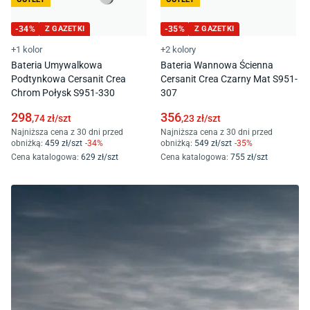
-
34
%
Z GAZETKI
-
35
%
Z GAZETKI
+1 kolor
+2 kolory
Bateria Umywalkowa
Bateria Wannowa Ścienna
Podtynkowa Cersanit Crea
Cersanit Crea Czarny Mat S951-
Chrom Połysk S951-330
307
298
356
,74
zł/
szt
,23
zł/
szt
Najniższa cena z 30 dni przed
Najniższa cena z 30 dni przed
obniżką:
459
zł/
szt
-
34
%
obniżką:
549
zł/
szt
-
35
%
Cena katalogowa
:
629
zł/
szt
Cena katalogowa
:
755
zł/
szt