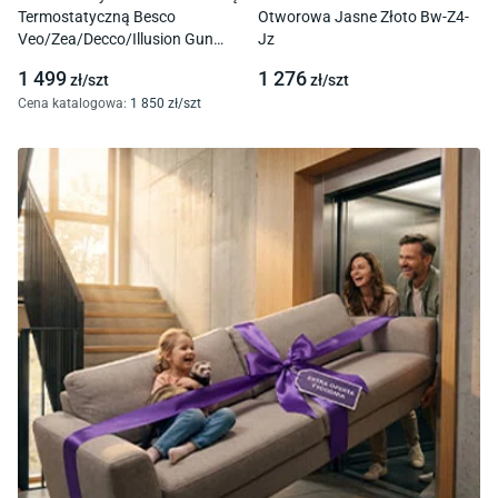
Termostatyczną Besco
Otworowa Jasne Złoto Bw-Z4-
Veo/Zea/Decco/Illusion Gun
Jz
Metal Bp-Dit-Gr
1 499
1 276
zł/
szt
zł/
szt
Cena katalogowa
:
1 850
zł/
szt