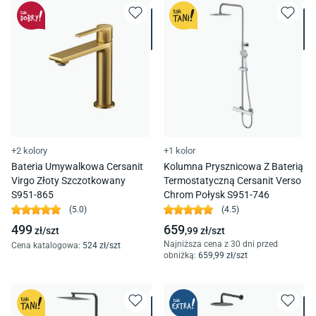
+2 kolory
+1 kolor
Bateria Umywalkowa Cersanit
Kolumna Prysznicowa Z Baterią
Virgo Złoty Szczotkowany
Termostatyczną Cersanit Verso
S951-865
Chrom Połysk S951-746
(
5.0
)
(
4.5
)
499
659
zł/
szt
,99
zł/
szt
Najniższa cena z 30 dni przed
Cena katalogowa
:
524
zł/
szt
obniżką:
659
,99
zł/
szt