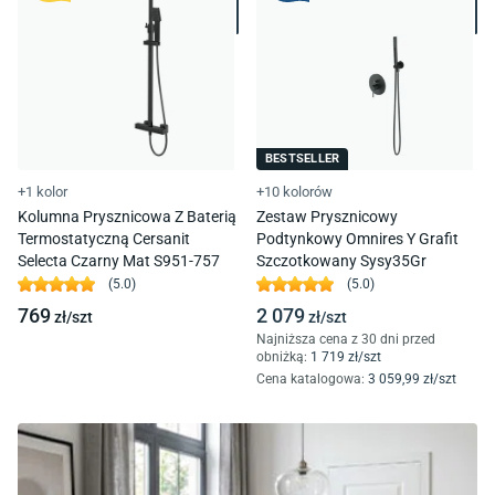
BESTSELLER
+1 kolor
+10 kolorów
Kolumna Prysznicowa Z Baterią
Zestaw Prysznicowy
Termostatyczną Cersanit
Podtynkowy Omnires Y Grafit
Selecta Czarny Mat S951-757
Szczotkowany Sysy35Gr
(
5.0
)
(
5.0
)
769
2 079
zł/
szt
zł/
szt
Najniższa cena z 30 dni przed
obniżką:
1 719
zł/
szt
Cena katalogowa
:
3 059
,99
zł/
szt