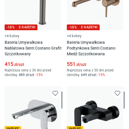
-
15
%
Z GAZETKI
-
15
%
Z GAZETKI
+4 kolory
+4 kolory
Bateria Umywalkowa
Bateria Umywalkowa
Nablatowa Senti Costano Grafit
Podtynkowa Senti Costano
Szczotkowany
Miedź Szczotkowana
415
551
zł/
szt
zł/
szt
Najniższa cena z 30 dni przed
Najniższa cena z 30 dni przed
obniżką:
489
zł/
szt
-
15
%
obniżką:
649
zł/
szt
-
15
%
OUTLET
OUTLET