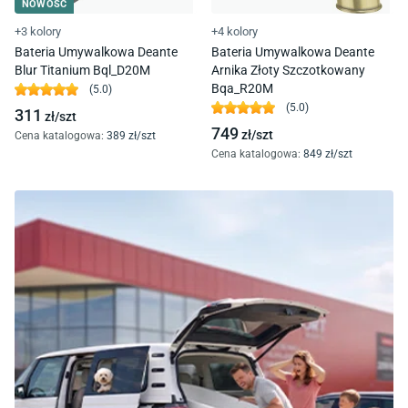
NOWOŚĆ
+3 kolory
+4 kolory
Bateria Umywalkowa Deante
Bateria Umywalkowa Deante
Blur Titanium Bql_D20M
Arnika Złoty Szczotkowany
Bqa_R20M
(
5.0
)
(
5.0
)
311
zł/
szt
749
zł/
szt
Cena katalogowa
:
389
zł/
szt
Cena katalogowa
:
849
zł/
szt