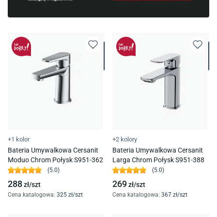
+1 kolor
+2 kolory
Bateria Umywalkowa Cersanit
Bateria Umywalkowa Cersanit
Moduo Chrom Połysk S951-362
Larga Chrom Połysk S951-388
(
5.0
)
(
5.0
)
288
269
zł/
szt
zł/
szt
Cena katalogowa
:
325
zł/
szt
Cena katalogowa
:
367
zł/
szt