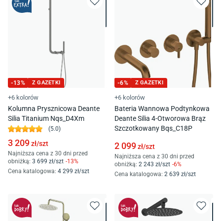
-
13
%
Z GAZETKI
-
6
%
Z GAZETKI
+6 kolorów
+6 kolorów
Kolumna Prysznicowa Deante
Bateria Wannowa Podtynkowa
Silia Titanium Nqs_D4Xm
Deante Silia 4-Otworowa Brąz
Szczotkowany Bqs_C18P
(
5.0
)
3 209
zł/
szt
2 099
zł/
szt
Najniższa cena z 30 dni przed
Najniższa cena z 30 dni przed
obniżką:
3 699
zł/
szt
-
13
%
obniżką:
2 243
zł/
szt
-
6
%
Cena katalogowa
:
4 299
zł/
szt
Cena katalogowa
:
2 639
zł/
szt