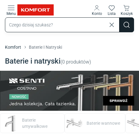
Przejdź do treści głównej
Menu
Konto
Lista
Koszyk
Komfort
Baterie I Natryski
Baterie i natryski
(
0
produktów
)
Baterie
Baterie wannowe
umywalkowe