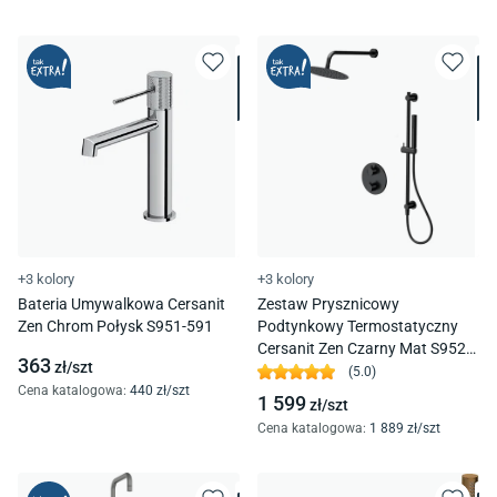
+3 kolory
+3 kolory
Bateria Umywalkowa Cersanit
Zestaw Prysznicowy
Zen Chrom Połysk S951-591
Podtynkowy Termostatyczny
Cersanit Zen Czarny Mat S952-
363
zł/
szt
033
(
5.0
)
Cena katalogowa
:
440
zł/
szt
1 599
zł/
szt
Cena katalogowa
:
1 889
zł/
szt