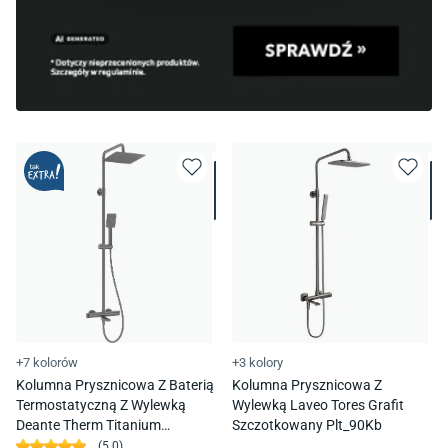
+7 kolorów
+3 kolory
Kolumna Prysznicowa Z Baterią
Kolumna Prysznicowa Z
Termostatyczną Z Wylewką
Wylewką Laveo Tores Grafit
Deante Therm Titanium
Szczotkowany Plt_90Kb
Nac_D1Ht
(
5.0
)