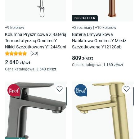
BESTSELLER
+9 kolorów
+2 rozmiary
|
+10 kolorów
Kolumna Prysznicowa Z Baterią
Bateria Umywalkowa
Termostatyczną Omnires Y
Nablatowa Omnires Y Miedź
Nikiel Szczotkowany Y1244Suni
Szczotkowana Y1212Cpb
(
5.0
)
809
zł/
szt
2 640
zł/
szt
Cena katalogowa
:
1 160
zł/
szt
Cena katalogowa
:
3 540
zł/
szt