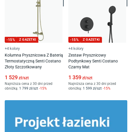
-
15
%
Z GAZETKI
-
15
%
Z GAZETKI
+4 kolory
+4 kolory
Kolumna Prysznicowa Z Baterią
Zestaw Prysznicowy
Termostatyczną Senti Costano
Podtynkowy Senti Costano
Złoty Szczotkowany
Czarny Mat
1 529
1 359
zł/
szt
zł/
szt
Najniższa cena z 30 dni przed
Najniższa cena z 30 dni przed
obniżką:
1 799
zł/
szt
-
15
%
obniżką:
1 599
zł/
szt
-
15
%