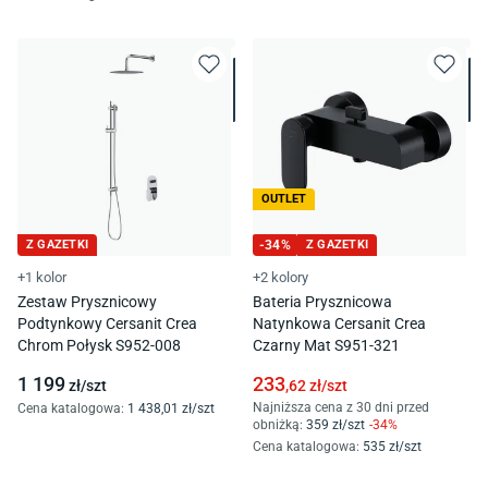
OUTLET
Z GAZETKI
-
34
%
Z GAZETKI
+1 kolor
+2 kolory
Zestaw Prysznicowy
Bateria Prysznicowa
Podtynkowy Cersanit Crea
Natynkowa Cersanit Crea
Chrom Połysk S952-008
Czarny Mat S951-321
1 199
233
zł/
szt
,62
zł/
szt
Najniższa cena z 30 dni przed
Cena katalogowa
:
1 438
,01
zł/
szt
obniżką:
359
zł/
szt
-
34
%
Cena katalogowa
:
535
zł/
szt