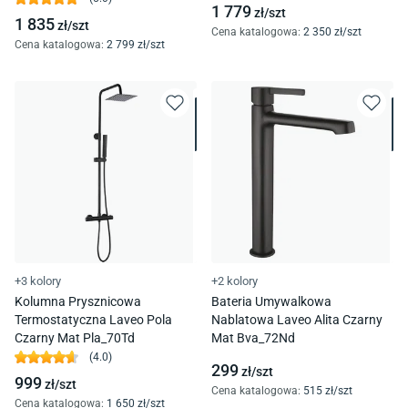
1 779
zł/
szt
1 835
zł/
szt
Cena katalogowa
:
2 350
zł/
szt
Cena katalogowa
:
2 799
zł/
szt
+3 kolory
+2 kolory
Kolumna Prysznicowa
Bateria Umywalkowa
Termostatyczna Laveo Pola
Nablatowa Laveo Alita Czarny
Czarny Mat Pla_70Td
Mat Bva_72Nd
(
4.0
)
299
zł/
szt
999
zł/
szt
Cena katalogowa
:
515
zł/
szt
Cena katalogowa
:
1 650
zł/
szt