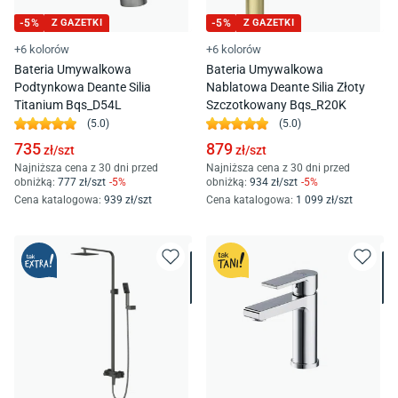
-
5
%
Z GAZETKI
-
5
%
Z GAZETKI
+6 kolorów
+6 kolorów
Bateria Umywalkowa
Bateria Umywalkowa
Podtynkowa Deante Silia
Nablatowa Deante Silia Złoty
Titanium Bqs_D54L
Szczotkowany Bqs_R20K
(
5.0
)
(
5.0
)
735
879
zł/
szt
zł/
szt
Najniższa cena z 30 dni przed
Najniższa cena z 30 dni przed
obniżką:
777
zł/
szt
-
5
%
obniżką:
934
zł/
szt
-
5
%
Cena katalogowa
:
939
zł/
szt
Cena katalogowa
:
1 099
zł/
szt