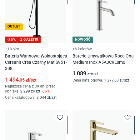
OUTLET
-
35
%
Z GAZETKI
NOWOŚĆ
+1 kolor
+6 kolorów
Bateria Wannowa Wolnostojąca
Bateria Umywalkowa Roca Ona
Cersanit Crea Czarny Mat S951-
Medium Inox A5A3C9Esm0
308
1 089
zł/
szt
1 494
,05
zł/
szt
Cena katalogowa
:
1 377
,60
zł/
szt
Najniższa cena z 30 dni przed
obniżką:
2 299
zł/
szt
-
35
%
Cena katalogowa
:
3 044
zł/
szt