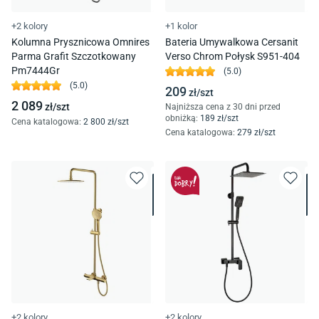
+2 kolory
+1 kolor
Kolumna Prysznicowa Omnires
Bateria Umywalkowa Cersanit
Parma Grafit Szczotkowany
Verso Chrom Połysk S951-404
Pm7444Gr
(
5.0
)
(
5.0
)
209
zł/
szt
2 089
zł/
szt
Najniższa cena z 30 dni przed
obniżką:
189
zł/
szt
Cena katalogowa
:
2 800
zł/
szt
Cena katalogowa
:
279
zł/
szt
+2 kolory
+2 kolory