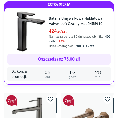
EXTRA OFERTA
Bateria Umywalkowa Nablatowa
Valvex Loft Czarny Mat 2455910
424
zł/
szt
Najniższa cena z 30 dni przed obniżką:
499
zł/
szt
-
15
%
Cena katalogowa
:
780
,56
zł/
szt
Oszczędzasz
75,00
zł
!
Do końca
05
07
28
promocji
:
dni
godz.
min.