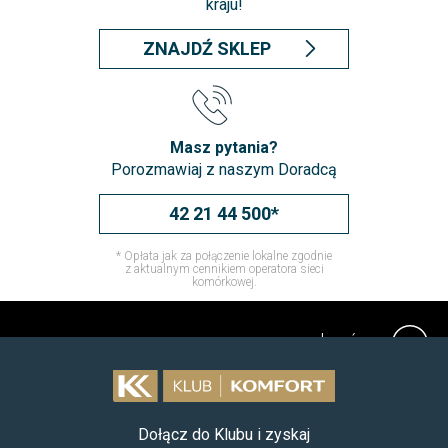
kraju!
ZNAJDŹ SKLEP
Masz pytania?
Porozmawiaj z naszym Doradcą
42 21 44 500*
* Opłata jak za połączenie lokalne zgodnie
z aktualnym cennikiem operatora sieci
komórkowej.
do góry
Dołącz do Klubu i zyskaj