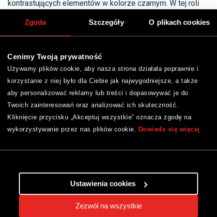
kontrastujących elementów w kolorze czarnym. W tej roli
świetnie sprawdzą się na przykład czarne baterie
Zgoda
Szczegóły
O plikach cookies
łazienkowe lub czarna metalowa lampa.
Cenimy Twoją prywatność
Modna aranżacja łazienki w szarościach to także
Używamy plików cookie, aby nasza strona działała poprawnie i
wnętrze inspirowane surowym, ale bardzo popularnym
korzystanie z niej było dla Ciebie jak najwygodniejsze, a także
stylem industrialnym.
Podobnie jak w przypadku łazienki
aby personalizować reklamy lub treści i dopasowywać je do
skandynawskiej, również w aranżacjach industrialnych dużą
Twoich zainteresowań oraz analizować ich skuteczność.
rolę odgrywa funkcjonalność i minimalizm. Jednak zamiast
Kliknięcie przycisku „Akceptuj wszystkie” oznacza zgodę na
przytulnego i bliskiego natury klimatu w łazienkach
wykorzystywanie przez nas plików cookie.
Dowiedz się więcej
industrialnych króluje chłodna surowość. Jakie odcienie
szarego sprawdzą się w industrialnej łazience? W takich
wnętrzach stawiamy najczęściej na nieco ciemniejsze
warianty tego koloru. Charakterystyczne dla industrialnych
Ustawienia cookies
aranżacji łazienek w kolorze szarym są na przykład płytki
Zezwól na wszystkie
czy blaty imitujące architektonicznych beton. W wielu tego