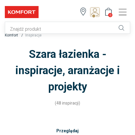
0
Z Klubem zyskujesz!
0
Komfort
Inspiracje
Zapisz się lub zaloguj
Szara łazienka -
inspiracje, aranżacje i
projekty
(48 inspiracji)
Przeglądaj