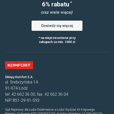
*
6% rabatu
oraz wiele więcej!
Dowiedz się więcej
* na nieprzecenione przy
zakupach za min. 1000 zł
Sklepy Komfort S.A.
ul. Srebrzyńska 14
91-074 Łódź
tel. 42 662 36 00, fax. 42 662 36 04
NIP 851-29-91-593
Sąd Rejonowy dla Łodzi-Śródmieścia w Łodzi Wydział XX Krajowego
Rejestru Sądowego KRS 0000267428. Kapitał zakładowy 14 565 650,00