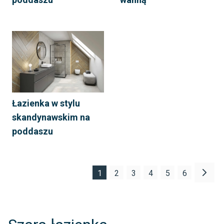
Łazienka w stylu
skandynawskim na
poddaszu
1
2
3
4
5
6