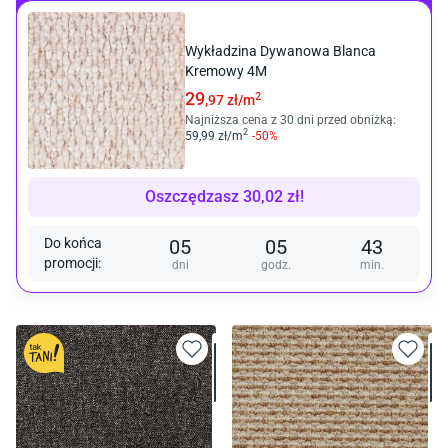
Wykładzina Dywanowa Blanca
Kremowy 4M
29
2
,97
zł/
m
Najniższa cena z 30 dni przed obniżką:
2
59
,99
zł/
m
-
50
%
Oszczędzasz
30,02
zł
!
Do końca
05
05
43
promocji
:
dni
godz.
min.