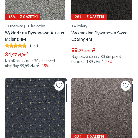
-
15
%
Z GAZETKI
-
28
%
Z GAZETKI
+1 rozmiar
|
+8 kolorów
+4 kolory
Wykładzina Dywanowa Atticus
Wykładzina Dywanowa Sweet
Melanż 4M
Czarny 4M
(
5.0
)
99
2
,97
zł/
m
84
2
,97
zł/
m
Najniższa cena z 30 dni przed
Najniższa cena z 30 dni przed
2
obniżką:
139
zł/
m
-
28
%
2
obniżką:
99
,99
zł/
m
-
15
%
-
22
%
Z GAZETKI