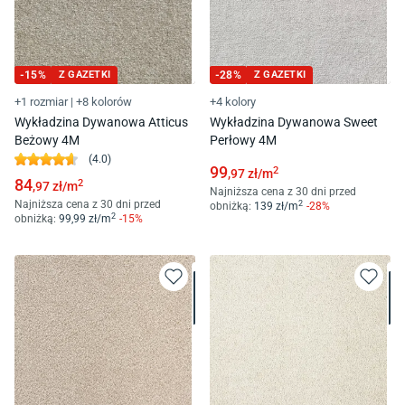
-
15
%
Z GAZETKI
-
28
%
Z GAZETKI
+1 rozmiar
|
+8 kolorów
+4 kolory
Wykładzina Dywanowa Atticus
Wykładzina Dywanowa Sweet
Beżowy 4M
Perłowy 4M
(
4.0
)
99
2
,97
zł/
m
84
2
,97
zł/
m
Najniższa cena z 30 dni przed
Najniższa cena z 30 dni przed
2
obniżką:
139
zł/
m
-
28
%
2
obniżką:
99
,99
zł/
m
-
15
%