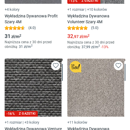
-
13
%
Z GAZETKI
+4 kolory
+1 rozmiar
|
+10 kolorów
Wykładzina Dywanowa Profit
Wykładzina Dywanowa
Szary 4M
Volunteer Szary 4M
(
4.0
)
(
5.0
)
31
32
2
2
zł/
m
,97
zł/
m
Najniższa cena z 30 dni przed
Najniższa cena z 30 dni przed
2
2
obniżką:
31
zł/
m
obniżką:
37
,99
zł/
m
-
13
%
-
16
%
Z GAZETKI
+1 rozmiar
|
+3 kolory
+11 kolorów
Wykładzina Dywanowa Venture
Wykładzina Dywanowa