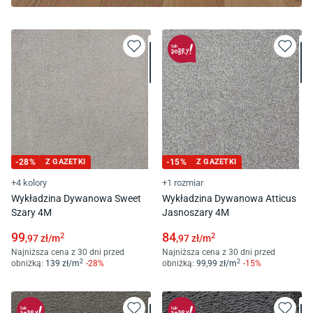
-
28
%
Z GAZETKI
-
15
%
Z GAZETKI
+4 kolory
+1 rozmiar
Wykładzina Dywanowa Sweet
Wykładzina Dywanowa Atticus
Szary 4M
Jasnoszary 4M
99
84
2
2
,97
zł/
m
,97
zł/
m
Najniższa cena z 30 dni przed
Najniższa cena z 30 dni przed
2
2
obniżką:
139
zł/
m
-
28
%
obniżką:
99
,99
zł/
m
-
15
%