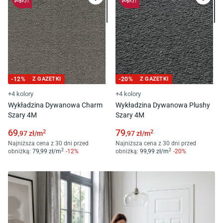
-
12
%
Z GAZETKI
-
20
%
Z GAZETKI
+4 kolory
+4 kolory
Wykładzina Dywanowa Charm
Wykładzina Dywanowa Plushy
Szary 4M
Szary 4M
69
79
2
2
,97
zł/
m
,97
zł/
m
Najniższa cena z 30 dni przed
Najniższa cena z 30 dni przed
2
2
obniżką:
79
,99
zł/
m
-
12
%
obniżką:
99
,99
zł/
m
-
20
%