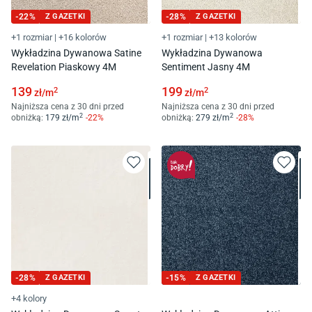
-
22
%
Z GAZETKI
-
28
%
Z GAZETKI
+1 rozmiar
|
+16 kolorów
+1 rozmiar
|
+13 kolorów
Wykładzina Dywanowa Satine
Wykładzina Dywanowa
Revelation Piaskowy 4M
Sentiment Jasny 4M
139
199
2
2
zł/
m
zł/
m
Najniższa cena z 30 dni przed
Najniższa cena z 30 dni przed
2
2
obniżką:
179
zł/
m
-
22
%
obniżką:
279
zł/
m
-
28
%
-
28
%
Z GAZETKI
-
15
%
Z GAZETKI
+4 kolory