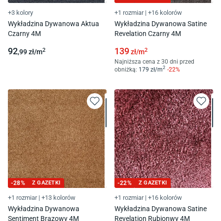
+3 kolory
+1 rozmiar
|
+16 kolorów
Wykładzina Dywanowa Aktua
Wykładzina Dywanowa Satine
Czarny 4M
Revelation Czarny 4M
92
139
2
2
,99
zł/
m
zł/
m
Najniższa cena z 30 dni przed
2
obniżką:
179
zł/
m
-
22
%
-
28
%
Z GAZETKI
-
22
%
Z GAZETKI
+1 rozmiar
|
+13 kolorów
+1 rozmiar
|
+16 kolorów
Wykładzina Dywanowa
Wykładzina Dywanowa Satine
Sentiment Brązowy 4M
Revelation Rubionwy 4M