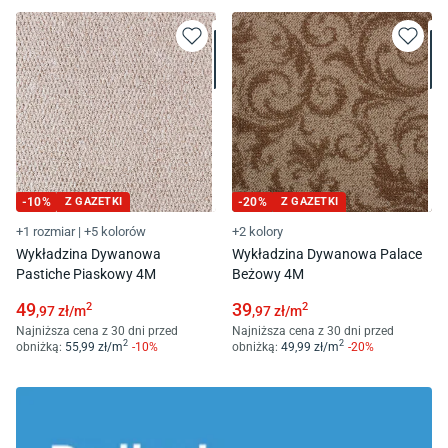
-
10
%
Z GAZETKI
-
20
%
Z GAZETKI
+1 rozmiar
|
+5 kolorów
+2 kolory
Wykładzina Dywanowa
Wykładzina Dywanowa Palace
Pastiche Piaskowy 4M
Beżowy 4M
49
39
2
2
,97
zł/
m
,97
zł/
m
Najniższa cena z 30 dni przed
Najniższa cena z 30 dni przed
2
2
obniżką:
55
,99
zł/
m
-
10
%
obniżką:
49
,99
zł/
m
-
20
%