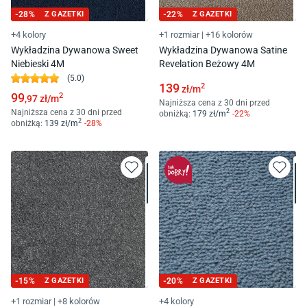
-
28
%
Z GAZETKI
-
22
%
Z GAZETKI
+4 kolory
+1 rozmiar
|
+16 kolorów
Wykładzina Dywanowa Sweet
Wykładzina Dywanowa Satine
Niebieski 4M
Revelation Beżowy 4M
(
5.0
)
139
2
zł/
m
99
2
,97
zł/
m
Najniższa cena z 30 dni przed
Najniższa cena z 30 dni przed
2
obniżką:
179
zł/
m
-
22
%
2
obniżką:
139
zł/
m
-
28
%
-
15
%
Z GAZETKI
-
20
%
Z GAZETKI
+1 rozmiar
|
+8 kolorów
+4 kolory