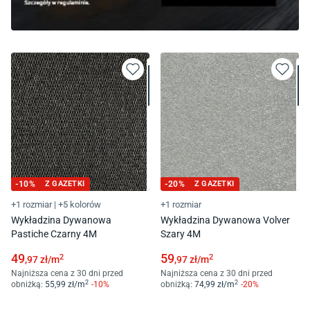
-
10
%
Z GAZETKI
-
20
%
Z GAZETKI
+1 rozmiar
|
+5 kolorów
+1 rozmiar
Wykładzina Dywanowa
Wykładzina Dywanowa Volver
Pastiche Czarny 4M
Szary 4M
49
59
2
2
,97
zł/
m
,97
zł/
m
Najniższa cena z 30 dni przed
Najniższa cena z 30 dni przed
2
2
obniżką:
55
,99
zł/
m
-
10
%
obniżką:
74
,99
zł/
m
-
20
%