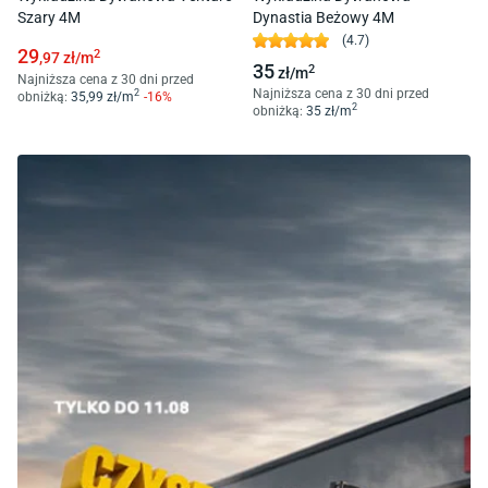
Szary 4M
Dynastia Beżowy 4M
(
4.7
)
29
2
,97
zł/
m
35
2
zł/
m
Najniższa cena z 30 dni przed
Najniższa cena z 30 dni przed
2
obniżką:
35
,99
zł/
m
-
16
%
2
obniżką:
35
zł/
m