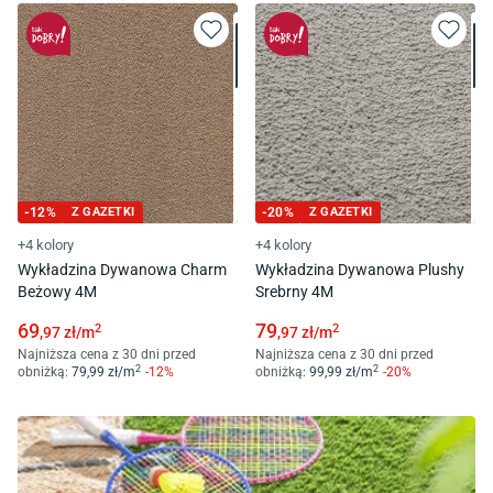
-
12
%
Z GAZETKI
-
20
%
Z GAZETKI
+4 kolory
+4 kolory
Wykładzina Dywanowa Charm
Wykładzina Dywanowa Plushy
Beżowy 4M
Srebrny 4M
69
79
2
2
,97
zł/
m
,97
zł/
m
Najniższa cena z 30 dni przed
Najniższa cena z 30 dni przed
2
2
obniżką:
79
,99
zł/
m
-
12
%
obniżką:
99
,99
zł/
m
-
20
%