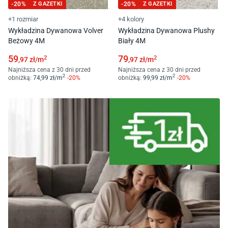
-
20
%
Z GAZETKI
-
20
%
Z GAZETKI
+1 rozmiar
+4 kolory
Wykładzina Dywanowa Volver
Wykładzina Dywanowa Plushy
Beżowy 4M
Biały 4M
59
79
2
2
,97
zł/
m
,97
zł/
m
Najniższa cena z 30 dni przed
Najniższa cena z 30 dni przed
2
2
obniżką:
74
,99
zł/
m
-
20
%
obniżką:
99
,99
zł/
m
-
20
%