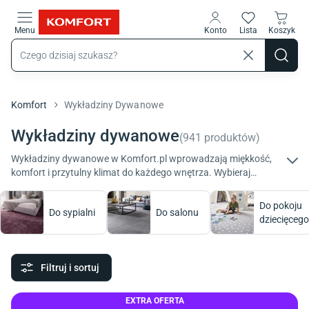
Przejdź do treści głównej
Menu
Konto
Lista
Koszyk
Komfort
Wykładziny Dywanowe
Wykładziny dywanowe
(
941
produktów
)
Wykładziny dywanowe w Komfort.pl wprowadzają miękkość,
komfort i przytulny klimat do każdego wnętrza. Wybieraj
spośród klasycznych, nowoczesnych i designerskich modeli
wykładzin – stwórz przestrzeń, w której chce się spędzać czas.
Do pokoju
Do sypialni
Do salonu
dziecięcego
Filtruj i sortuj
EXTRA OFERTA