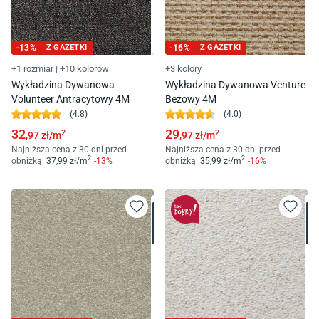
-
13
%
Z GAZETKI
-
16
%
Z GAZETKI
+1 rozmiar
|
+10 kolorów
+3 kolory
Wykładzina Dywanowa
Wykładzina Dywanowa Venture
Volunteer Antracytowy 4M
Beżowy 4M
(
4.8
)
(
4.0
)
32
29
2
2
,97
zł/
m
,97
zł/
m
Najniższa cena z 30 dni przed
Najniższa cena z 30 dni przed
2
2
obniżką:
37
,99
zł/
m
-
13
%
obniżką:
35
,99
zł/
m
-
16
%