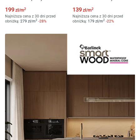
199
139
2
2
zł/
m
zł/
m
Najniższa cena z 30 dni przed
Najniższa cena z 30 dni przed
2
2
obniżką:
279
zł/
m
-
28
%
obniżką:
179
zł/
m
-
22
%