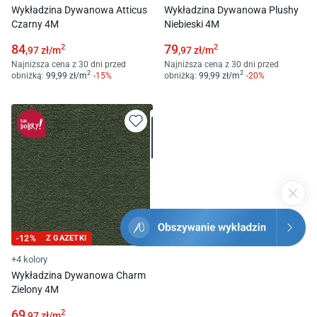
Wykładzina Dywanowa Atticus
Wykładzina Dywanowa Plushy
Czarny 4M
Niebieski 4M
84
79
2
2
,97
zł/
m
,97
zł/
m
Najniższa cena z 30 dni przed
Najniższa cena z 30 dni przed
2
2
obniżką:
99
,99
zł/
m
-
15
%
obniżką:
99
,99
zł/
m
-
20
%
-
12
%
Z GAZETKI
+4 kolory
Wykładzina Dywanowa Charm
Zielony 4M
69
2
,97
zł/
m