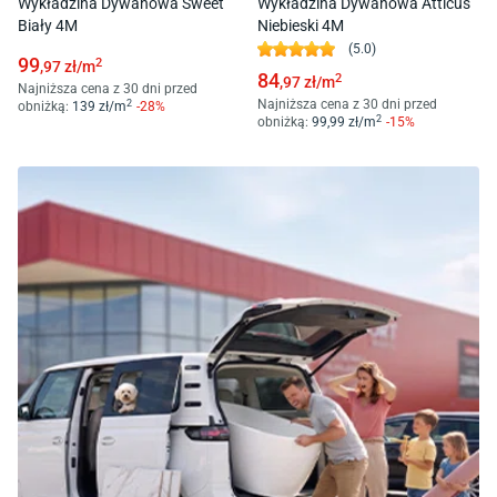
Wykładzina Dywanowa Sweet
Wykładzina Dywanowa Atticus
Biały 4M
Niebieski 4M
(
5.0
)
99
2
,97
zł/
m
84
2
,97
zł/
m
Najniższa cena z 30 dni przed
Najniższa cena z 30 dni przed
2
obniżką:
139
zł/
m
-
28
%
2
obniżką:
99
,99
zł/
m
-
15
%