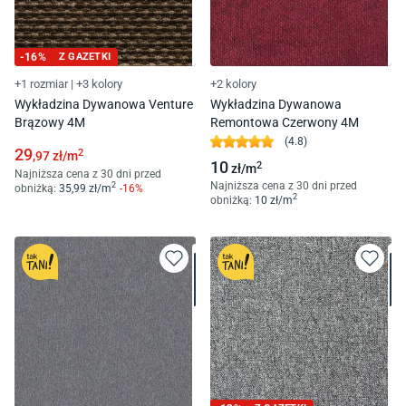
-
16
%
Z GAZETKI
+1 rozmiar
|
+3 kolory
+2 kolory
Wykładzina Dywanowa Venture
Wykładzina Dywanowa
Brązowy 4M
Remontowa Czerwony 4M
(
4.8
)
29
2
,97
zł/
m
10
2
zł/
m
Najniższa cena z 30 dni przed
Najniższa cena z 30 dni przed
2
obniżką:
35
,99
zł/
m
-
16
%
2
obniżką:
10
zł/
m