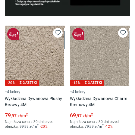
-
20
%
Z GAZETKI
-
12
%
Z GAZETKI
+4 kolory
+4 kolory
Wykładzina Dywanowa Plushy
Wykładzina Dywanowa Charm
Beżowy 4M
Kremowy 4M
79
69
2
2
,97
zł/
m
,97
zł/
m
Najniższa cena z 30 dni przed
Najniższa cena z 30 dni przed
2
2
obniżką:
99
,99
zł/
m
-
20
%
obniżką:
79
,99
zł/
m
-
12
%