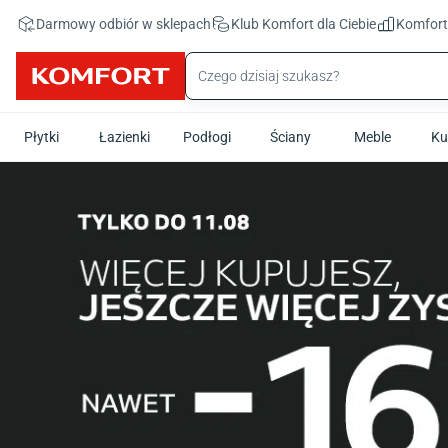
Przejdź do treści głównej
Darmowy odbiór w sklepach
Klub Komfort
dla Ciebie
Komfor
Płytki
Łazienki
Podłogi
Ściany
Meble
Ku