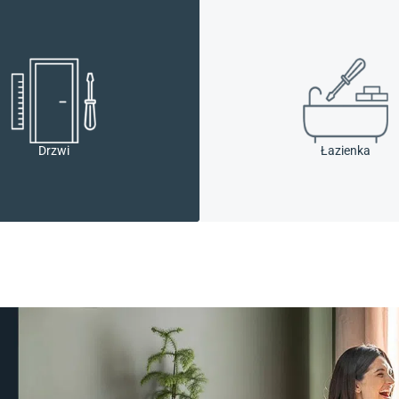
Drzwi
Łazienka