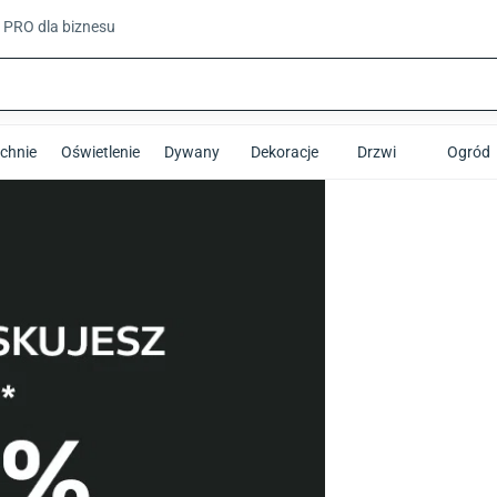
t PRO
dla biznesu
chnie
Oświetlenie
Dywany
Dekoracje
Drzwi
Ogród