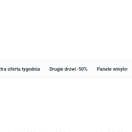
tra oferta tygodnia
Drugie drzwi -50%
Panele winylowe