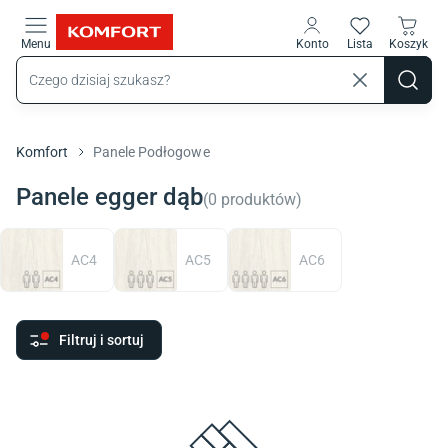
Przejdź do treści głównej
Menu
Konto
Lista
Koszyk
Komfort
Panele Podłogowe
Panele egger dąb
(
0
produktów
)
AC4
AC5
AC6
Filtruj i sortuj