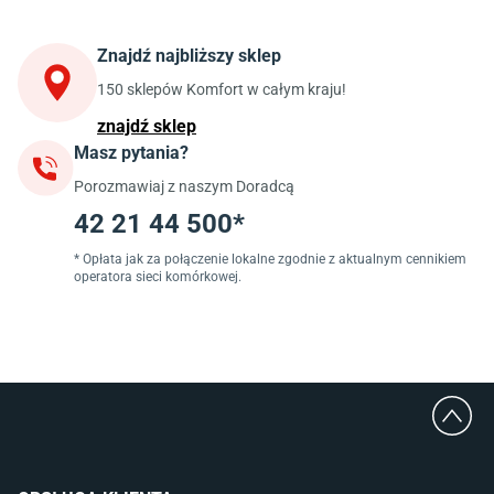
Krzesła do kuchni
Szafki kuchenne stojące (dolne)
Znajdź najbliższy sklep
Szafki kuchenne wiszące (górne)
Szafki pod zlewozmywak
150 sklepów Komfort w całym kraju!
Blaty kuchenne laminowane
znajdź sklep
Masz pytania?
Jadalnia
Porozmawiaj z naszym Doradcą
Stoły do jadalni
Krzesła do jadalni
42 21 44 500*
Dywany szare
Lampy w stylu loftowym
* Opłata jak za połączenie lokalne zgodnie z aktualnym cennikiem
operatora sieci komórkowej.
Lampy wiszące do jadalni
Witryny do jadalni
Łazienka
Płytki łazienkowe
Deszczownice prysznicowe
Umywalki Cersanit
Glazura do łazienki
Kabiny prysznicowe 90x90