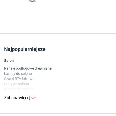
2023
Najpopularniejsze
Salon
Panele podłogowe drewniane
Lampy do salonu
Szafki RTV loftowe
Stoły do salonu
Krzesła do salonu
Komody do salonu
Zobacz więcej
Kuchnia
Stoły do kuchni