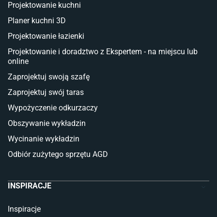
Deski tarasowe kompozytowe
Projektowanie kuchni
Sztuczna trawa miękka
Koce i pledy
Planer kuchni 3D
Płytki tarasowe
Projektowanie łazienki
Płytki na balkon
Lampy stojące LED
Projektowanie i doradztwo z Ekspertem - na miejscu lub
online
Płytki
Zaprojektuj swoją szafę
Płytki betonowe
Zaprojektuj swój taras
Płytki Cersanit
Płytki wielkoformatowe
Wypożyczenie odkurzaczy
Gres (szkliwiony)
Obszywanie wykładzin
Glazura
Płytki marmurowe
Wycinanie wykładzin
Odbiór zużytego sprzętu AGD
INSPIRACJE
Inspiracje