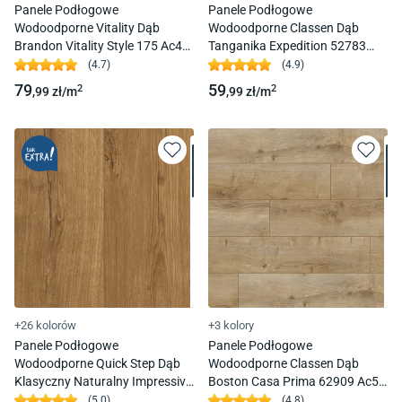
Panele Podłogowe
Panele Podłogowe
Wodoodporne Vitality Dąb
Wodoodporne Classen Dąb
Brandon Vitality Style 175 Ac4
Tanganika Expedition 52783
8Mm 4V-Fuga
Ac5 8Mm 4V-Fuga
(
4.7
)
(
4.9
)
79
59
2
2
,99
zł/
m
,99
zł/
m
+26 kolorów
+3 kolory
Panele Podłogowe
Panele Podłogowe
Wodoodporne Quick Step Dąb
Wodoodporne Classen Dąb
Klasyczny Naturalny Impressive
Boston Casa Prima 62909 Ac5
Im1848 Ac4 8Mm 4V-Fuga
7Mm 4V-Fuga
(
5.0
)
(
4.8
)