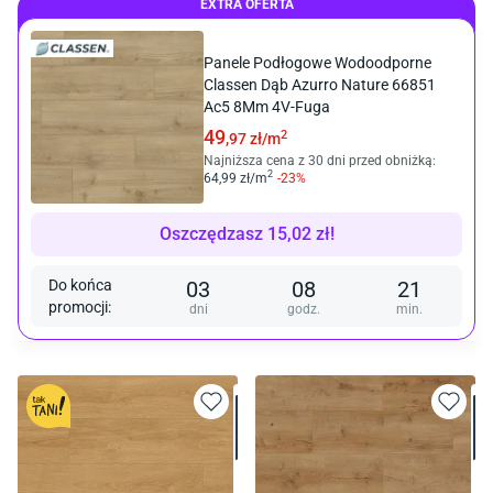
EXTRA OFERTA
Panele Podłogowe Wodoodporne
Classen Dąb Azurro Nature 66851
Ac5 8Mm 4V-Fuga
49
2
,97
zł/
m
Najniższa cena z 30 dni przed obniżką:
2
64
,99
zł/
m
-
23
%
Oszczędzasz
15,02
zł
!
Do końca
03
08
21
promocji
:
dni
godz.
min.