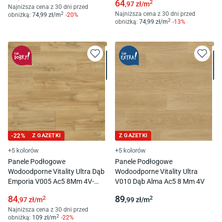
64
2
,97
zł/
m
Najniższa cena z 30 dni przed
Najniższa cena z 30 dni przed
2
obniżką:
74
,99
zł/
m
-
20
%
2
obniżką:
74
,99
zł/
m
-
13
%
-
22
%
Z GAZETKI
Z GAZETKI
+5 kolorów
+5 kolorów
Panele Podłogowe
Panele Podłogowe
Wodoodporne Vitality Ultra Dąb
Wodoodporne Vitality Ultra
Emporia V005 Ac5 8Mm 4V-
V010 Dąb Alma Ac5 8 Mm 4V
Fuga
84
89
2
2
,97
zł/
m
,99
zł/
m
Najniższa cena z 30 dni przed
2
obniżką:
109
zł/
m
-
22
%