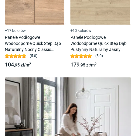
+17 kolorów
+10 kolorów
Panele Podłogowe
Panele Podłogowe
Wodoodporne Quick Step Dąb
Wodoodporne Quick Step Dąb
Naturalny Nocny Classic
Pustynny Naturalny Jasny
Clm1487 Ac4 8Mm 4V-Fuga
Majestic Mj3550 Ac4 9,50Mm
(
5.0
)
(
5.0
)
4V-Fuga
104
179
2
2
,95
zł/
m
,95
zł/
m