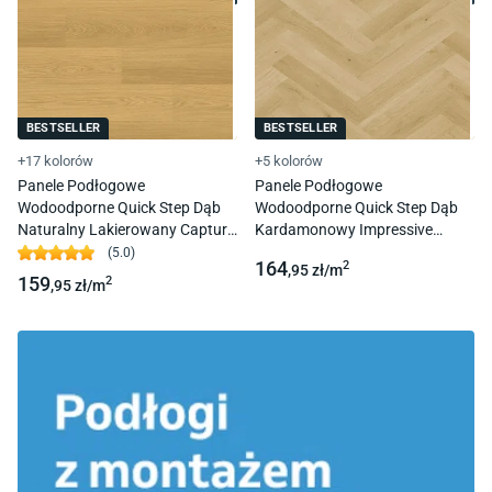
BESTSELLER
BESTSELLER
+17 kolorów
+5 kolorów
Panele Podłogowe
Panele Podłogowe
Wodoodporne Quick Step Dąb
Wodoodporne Quick Step Dąb
Naturalny Lakierowany Capture
Kardamonowy Impressive
Sig4749 Ac4 9 Mm 4V-Fuga
Design Imd8242 Ac4 8 Mm 1L
(
5.0
)
164
2
,95
zł/
m
4V-Fuga
159
2
,95
zł/
m