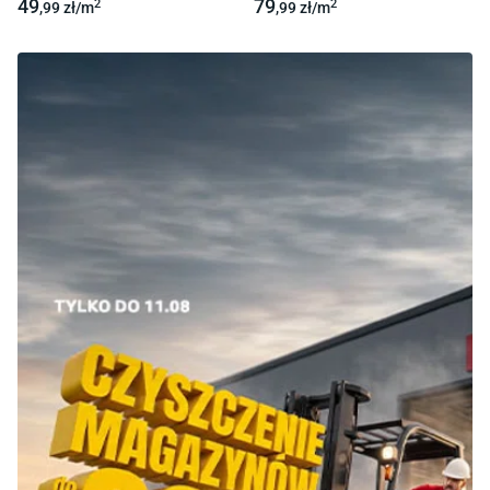
49
79
2
2
,99
zł/
m
,99
zł/
m