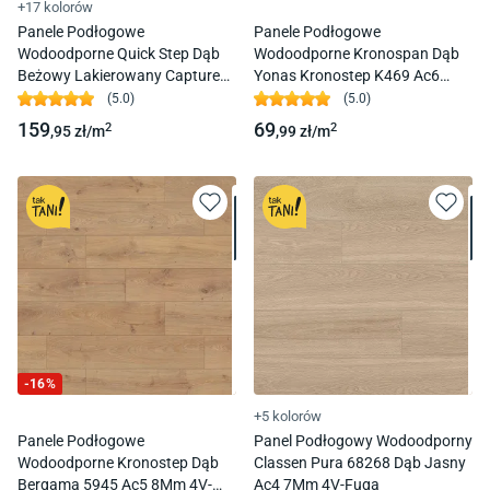
+17 kolorów
Panele Podłogowe
Panele Podłogowe
Wodoodporne Quick Step Dąb
Wodoodporne Kronospan Dąb
Beżowy Lakierowany Capture
Yonas Kronostep K469 Ac6
Sig4750 Ac4 9 Mm 4V-Fuga
10Mm
(
5.0
)
(
5.0
)
159
69
2
2
,95
zł/
m
,99
zł/
m
-
16
%
+5 kolorów
Panele Podłogowe
Panel Podłogowy Wodoodporny
Wodoodporne Kronostep Dąb
Classen Pura 68268 Dąb Jasny
Bergama 5945 Ac5 8Mm 4V-
Ac4 7Mm 4V-Fuga