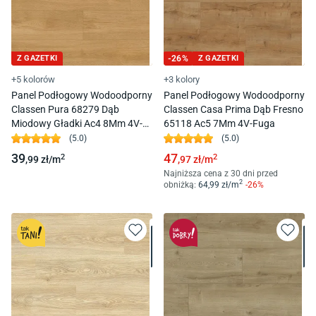
Z GAZETKI
-
26
%
Z GAZETKI
+5 kolorów
+3 kolory
Panel Podłogowy Wodoodporny
Panel Podłogowy Wodoodporny
Classen Pura 68279 Dąb
Classen Casa Prima Dąb Fresno
Miodowy Gładki Ac4 8Mm 4V-
65118 Ac5 7Mm 4V-Fuga
Fuga
(
5.0
)
(
5.0
)
39
47
2
2
,99
zł/
m
,97
zł/
m
Najniższa cena z 30 dni przed
2
obniżką:
64
,99
zł/
m
-
26
%