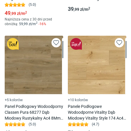
Fuga
(
5.0
)
39
2
,99
zł/
m
49
2
,99
zł/
m
Najniższa cena z 30 dni przed
2
obniżką:
59
,99
zł/
m
-
16
%
+5 kolorów
+10 kolorów
Panel Podłogowy Wodoodporny
Panele Podłogowe
Classen Pura 68277 Dąb
Wodoodporne Vitality Dąb
Miodowy Rustykalny Ac4 8Mm
Miodowy Vitality Style 174 Ac4
4V-Fuga
8Mm 4V-Fuga
(
5.0
)
(
4.7
)