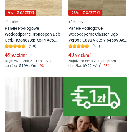
-
9
%
Z GAZETKI
-
28
%
Z GAZETKI
+1 kolor
+2 kolory
Panele Podłogowe
Panele Podłogowe
Wodoodporne Kronospan Dąb
Wodoodporne Classen Dąb
Gerbil Kronostep K644 Ac5
Verona Casa Victory 64589 Ac5
8Mm
7Mm 4V-Fuga
(
5.0
)
(
5.0
)
49
49
2
2
,97
zł/
m
,97
zł/
m
Najniższa cena z 30 dni przed
Najniższa cena z 30 dni przed
2
2
obniżką:
54
,99
zł/
m
-
9
%
obniżką:
69
,99
zł/
m
-
28
%