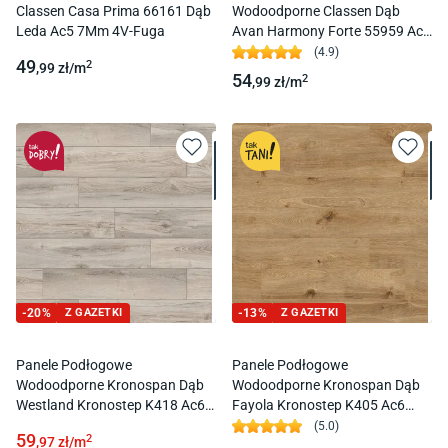
Classen Casa Prima 66161 Dąb
Wodoodporne Classen Dąb
Leda Ac5 7Mm 4V-Fuga
Avan Harmony Forte 55959 Ac5
8Mm 4V-Fuga
(
4.9
)
49
2
,99
zł/
m
54
2
,99
zł/
m
-
20
%
Z GAZETKI
-
13
%
Z GAZETKI
Panele Podłogowe
Panele Podłogowe
Wodoodporne Kronospan Dąb
Wodoodporne Kronospan Dąb
Westland Kronostep K418 Ac6
Fayola Kronostep K405 Ac6
10Mm
12Mm
(
5.0
)
59
2
,97
zł/
m