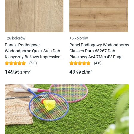
+26 kolorów
+5 kolorów
Panele Podłogowe
Panel Podłogowy Wodoodporny
Wodoodporne Quick Step Dąb
Classen Pura 68267 Dąb
Klasyczny Beżowy Impressive
Piaskowy Ac4 7Mm 4V-Fuga
Im1847 Ac4 8Mm 4V-Fuga
(
5.0
)
(
4.6
)
149
49
2
2
,95
zł/
m
,99
zł/
m