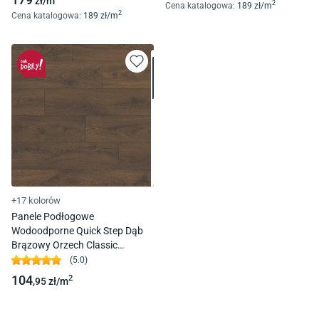
zł/
m
2
Cena katalogowa
:
189
zł/
m
2
Cena katalogowa
:
189
zł/
m
+17 kolorów
Panele Podłogowe
Wodoodporne Quick Step Dąb
Brązowy Orzech Classic
Clm5800 Ac4 8Mm 4V-Fuga
(
5.0
)
104
2
,95
zł/
m