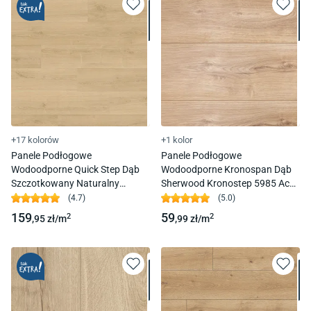
+17 kolorów
+1 kolor
Panele Podłogowe
Panele Podłogowe
Wodoodporne Quick Step Dąb
Wodoodporne Kronospan Dąb
Szczotkowany Naturalny
Sherwood Kronostep 5985 Ac5
Capture Sig4763 Ac4 9 Mm 4V-
8Mm
(
4.7
)
(
5.0
)
Fuga
159
59
2
2
,95
zł/
m
,99
zł/
m