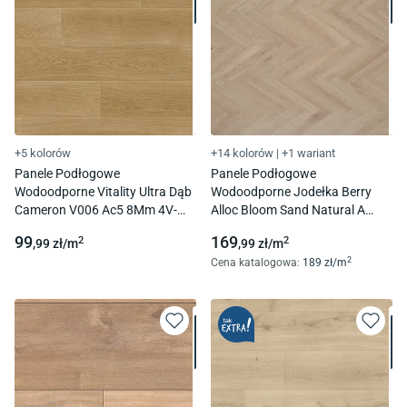
+5 kolorów
+14 kolorów
|
+1 wariant
Panele Podłogowe
Panele Podłogowe
Wodoodporne Vitality Ultra Dąb
Wodoodporne Jodełka Berry
Cameron V006 Ac5 8Mm 4V-
Alloc Bloom Sand Natural A
Fuga
Chateau 62002712 Ac5 8Mm
99
169
2
2
,99
zł/
m
,99
zł/
m
4V-Fuga
2
Cena katalogowa
:
189
zł/
m