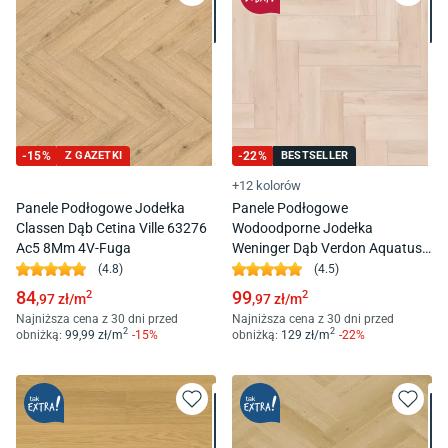
-
15
%
Z GAZETKI
-
22
%
BESTSELLER
+12 kolorów
Panele Podłogowe Jodełka
Panele Podłogowe
Classen Dąb Cetina Ville 63276
Wodoodporne Jodełka
Ac5 8Mm 4V-Fuga
Weninger Dąb Verdon Aquatus
J W706J Ac5 8Mm 4V-Fuga
(
4.8
)
(
4.5
)
84
99
2
2
,97
zł/
m
,97
zł/
m
Najniższa cena z 30 dni przed
Najniższa cena z 30 dni przed
2
2
obniżką:
99
,99
zł/
m
-
15
%
obniżką:
129
zł/
m
-
22
%