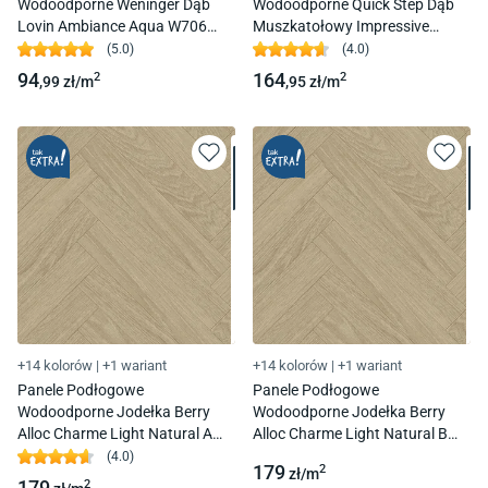
Wodoodporne Weninger Dąb
Wodoodporne Quick Step Dąb
Lovin Ambiance Aqua W706
Muszkatołowy Impressive
Ac5 8Mm 4V-Fuga
Design Imd8243 Ac4 8 Mm 1L
(
5.0
)
(
4.0
)
4V-Fuga
94
164
2
2
,99
zł/
m
,95
zł/
m
+14 kolorów
|
+1 wariant
+14 kolorów
|
+1 wariant
Panele Podłogowe
Panele Podłogowe
Wodoodporne Jodełka Berry
Wodoodporne Jodełka Berry
Alloc Charme Light Natural A
Alloc Charme Light Natural B
Chateau 62002720 Ac5 8Mm
Chateau 62002721 Ac5 8Mm
(
4.0
)
179
2
zł/
m
4V-Fuga
4V-Fuga
179
2