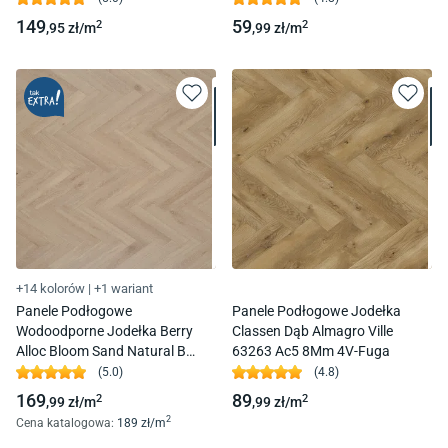
149
59
2
2
,95
zł/
m
,99
zł/
m
+14 kolorów
|
+1 wariant
Panele Podłogowe
Panele Podłogowe Jodełka
Wodoodporne Jodełka Berry
Classen Dąb Almagro Ville
Alloc Bloom Sand Natural B
63263 Ac5 8Mm 4V-Fuga
Chateau 62002713 Ac5 8Mm
(
5.0
)
(
4.8
)
4V-Fuga
169
89
2
2
,99
zł/
m
,99
zł/
m
2
Cena katalogowa
:
189
zł/
m