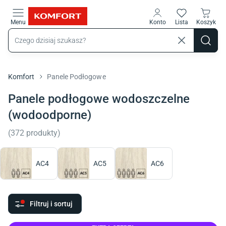
Przejdź do treści głównej
Menu
Konto
Lista
Koszyk
Komfort
Panele Podłogowe
Panele podłogowe wodoszczelne
(wodoodporne)
(
372
produkty
)
AC4
AC5
AC6
Filtruj i sortuj