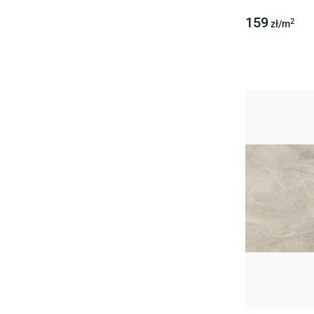
159
2
zł/
m