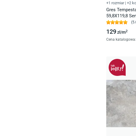
+1 rozmiar
|
+2 ko
Gres Tempesta
59,8X119,8 Se
(
5.
129
2
zł/
m
Cena katalogowa
: