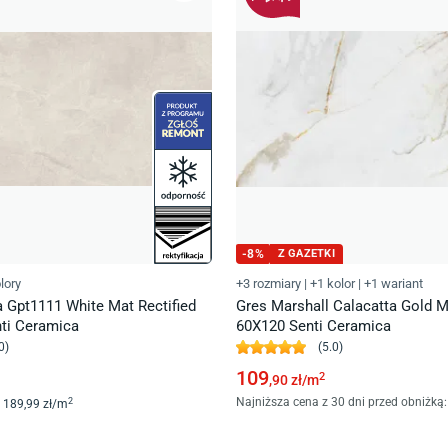
-
8
%
Z GAZETKI
lory
+3 rozmiary
|
+1 kolor
|
+1 wariant
 Gpt1111 White Mat Rectified
Gres Marshall Calacatta Gold M
nti Ceramica
60X120 Senti Ceramica
0
)
(
5.0
)
109
2
,90
zł/
m
Najniższa cena z 30 dni przed obniżką:
2
189
,99
zł/
m