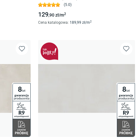
(
5.0
)
129
2
,90
zł/
m
2
Cena katalogowa
:
189
,99
zł/
m