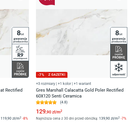
-
7
%
Z GAZETKI
+3 rozmiary
|
+1 kolor
|
+1 wariant
at Rectified
Gres Marshall Calacatta Gold Poler Rectified
60X120 Senti Ceramica
(
4.8
)
129
2
,90
zł/
m
2
2
119
,90
zł/
m
-
8
%
Najniższa cena z 30 dni przed obniżką:
139
,90
zł/
m
-
7
%