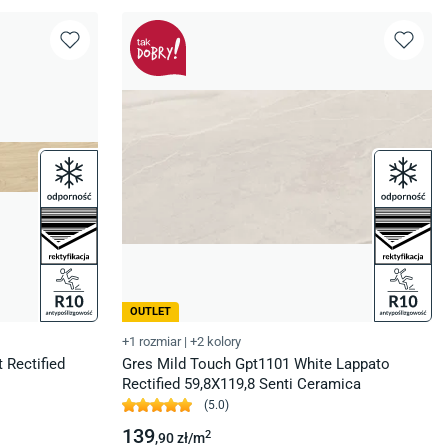
OUTLET
+1 rozmiar
|
+2 kolory
 Rectified
Gres Mild Touch Gpt1101 White Lappato
Rectified 59,8X119,8 Senti Ceramica
(
5.0
)
139
2
,90
zł/
m