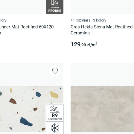
lory
+1 rozmiar
|
+3 kolory
under Mat Rectified 60X120
Gres Hekla Siena Mat Rectified
a
Ceramica
129
2
,99
zł/
m