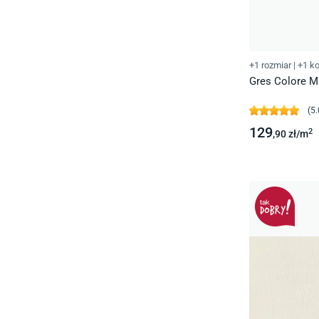
+1 rozmiar
|
+1 ko
Gres Colore Ma
(
5.
129
2
,90
zł/
m