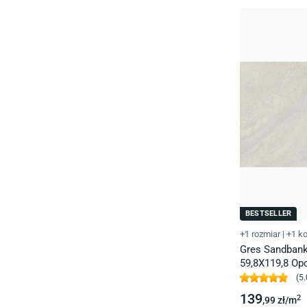
BESTSELLER
+1 rozmiar
|
+1 ko
Gres Sandbank
59,8X119,8 Op
(
5.
139
2
,99
zł/
m