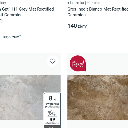
lory
+1 rozmiar
|
+1 kolor
 Gpt1111 Grey Mat Rectified
Gres Inedit Bianco Mat Rectifie
nti Ceramica
Ceramica
0
)
140
2
zł/
m
2
189
,99
zł/
m