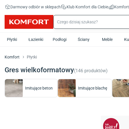
Przejdź do treści głównej
Darmowy odbiór w sklepach
Klub Komfort
dla Ciebie
Komfor
Płytki
Łazienki
Podłogi
Ściany
Meble
Ku
Komfort
Płytki
Gres wielkoformatowy
(
146
produktów
)
Imitujące beton
Imitujące blachę