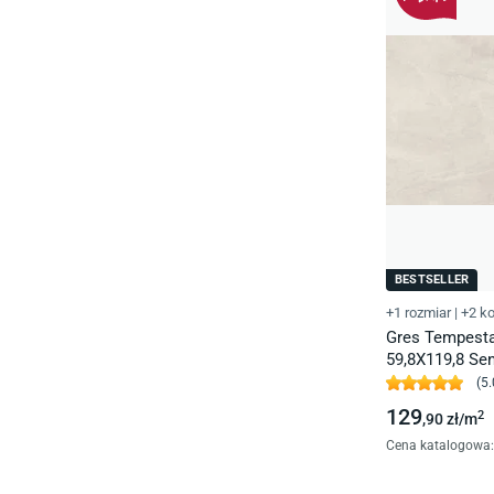
BESTSELLER
+1 rozmiar
|
+2 ko
Gres Tempesta
59,8X119,8 Se
(
5.
129
2
,90
zł/
m
Cena katalogowa
: