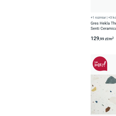
+1 rozmiar
|
+3 ko
Gres Hekla Th
Senti Ceramic
129
2
,99
zł/
m