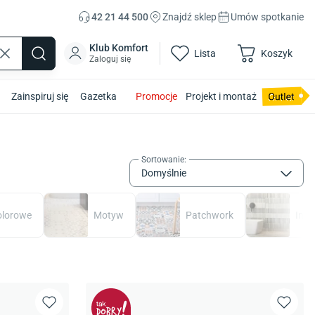
42 21 44 500
Znajdź sklep
Umów spotkanie
Klub Komfort
Lista
Koszyk
Zaloguj się
Zainspiruj się
Gazetka
Promocje
Projekt i montaż
Sortowanie
:
Domyślnie
lorowe
Motyw
Patchwork
Inne