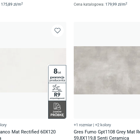
2
2
175
,89
zł/
m
Cena katalogowa
:
179
,99
zł/
m
lory
+1 rozmiar
|
+2 kolory
ianco Mat Rectified 60X120
Gres Fumo Gpt1108 Grey Mat Re
a
59,8X119,8 Senti Ceramica