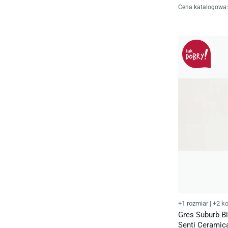
Cena katalogowa
:
+1 rozmiar
|
+2 ko
Gres Suburb B
Senti Ceramic