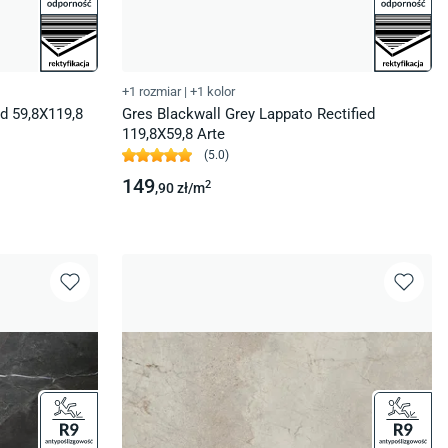
+1 rozmiar
|
+1 kolor
d 59,8X119,8
Gres Blackwall Grey Lappato Rectified
119,8X59,8 Arte
(
5.0
)
149
2
,90
zł/
m