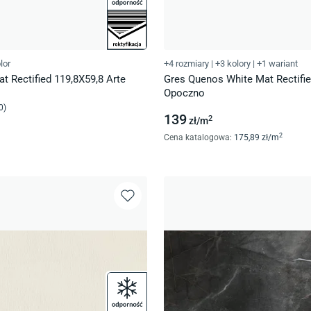
lor
+4 rozmiary
|
+3 kolory
|
+1 wariant
t Rectified 119,8X59,8 Arte
Gres Quenos White Mat Rectifie
Opoczno
0
)
139
2
zł/
m
2
Cena katalogowa
:
175
,89
zł/
m