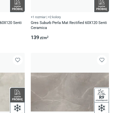
+1 rozmiar
|
+2 kolory
 60X120 Senti
Gres Suburb Perla Mat Rectified 60X120 Senti
Ceramica
139
2
zł/
m