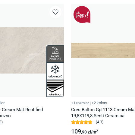
lor
+1 rozmiar
|
+2 kolory
 Cream Mat Rectified
Gres Balton Gpt1113 Cream Mat
oczno
19,8X119,8 Senti Ceramica
0
)
(
4.3
)
109
2
,90
zł/
m