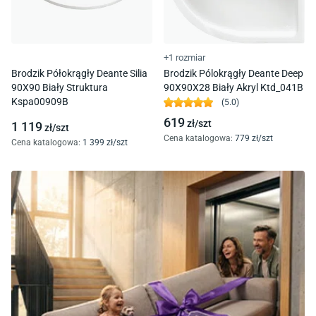
+1 rozmiar
Brodzik Półokrągły Deante Silia
Brodzik Pólokrągły Deante Deep
90X90 Biały Struktura
90X90X28 Biały Akryl Ktd_041B
Kspa00909B
(
5.0
)
619
zł/
szt
1 119
zł/
szt
Cena katalogowa
:
779
zł/
szt
Cena katalogowa
:
1 399
zł/
szt