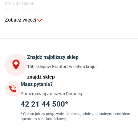
Stoły do salonu
Krzesła do salonu
Komody do salonu
Zobacz więcej
Kuchnia
Stoły do kuchni
Krzesła do kuchni
Szafki kuchenne stojące (dolne)
Znajdź najbliższy sklep
Szafki kuchenne wiszące (górne)
Szafki pod zlewozmywak
150 sklepów Komfort w całym kraju!
Blaty kuchenne laminowane
znajdź sklep
Masz pytania?
Jadalnia
Porozmawiaj z naszym Doradcą
Stoły do jadalni
Krzesła do jadalni
42 21 44 500*
Dywany szare
Lampy w stylu loftowym
* Opłata jak za połączenie lokalne zgodnie z aktualnym cennikiem
operatora sieci komórkowej.
Lampy wiszące do jadalni
Witryny do jadalni