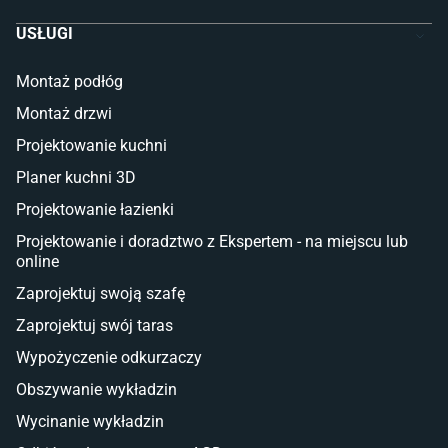
Szafy dla dzieci
USŁUGI
Łóżka dla dziecka (młodzieżowe)
Lampy w stylu młodzieżowym
Montaż podłóg
Taras i balkon
Montaż drzwi
Deski tarasowe kompozytowe
Projektowanie kuchni
Sztuczna trawa miękka
Koce i pledy
Planer kuchni 3D
Płytki tarasowe
Projektowanie łazienki
Płytki na balkon
Lampy stojące LED
Projektowanie i doradztwo z Ekspertem - na miejscu lub
online
Płytki
Zaprojektuj swoją szafę
Płytki betonowe
Zaprojektuj swój taras
Płytki Cersanit
Płytki wielkoformatowe
Wypożyczenie odkurzaczy
Gres (szkliwiony)
Obszywanie wykładzin
Glazura
Płytki marmurowe
Wycinanie wykładzin