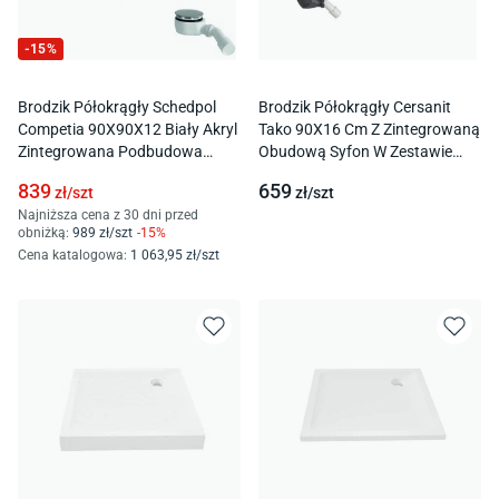
-
15
%
Brodzik Półokrągły Schedpol
Brodzik Półokrągły Cersanit
Competia 90X90X12 Biały Akryl
Tako 90X16 Cm Z Zintegrowaną
Zintegrowana Podbudowa
Obudową Syfon W Zestawie
Samonośna 3.4634
S204-045
839
659
zł/
szt
zł/
szt
Najniższa cena z 30 dni przed
obniżką:
989
zł/
szt
-
15
%
Cena katalogowa
:
1 063
,95
zł/
szt