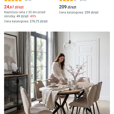
24
209
,67
zł/
szt
zł/
szt
Najniższa cena z 30 dni przed
Cena katalogowa
:
259
zł/
szt
obniżką:
49
zł/
szt
-
49
%
Cena katalogowa
:
276
,75
zł/
szt