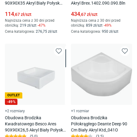
90X90X35 Akryl Biały Połysk
Akryl Brex.1402.090.090.Bln
Oai-90-Kw
114
434
,67
zł/
szt
,67
zł/
szt
Najniższa cena z 30 dni przed
Najniższa cena z 30 dni przed
obniżką:
219
zł/
szt
-
47
%
obniżką:
859
zł/
szt
-
49
%
Cena katalogowa
:
276
,75
zł/
szt
Cena katalogowa
:
950
zł/
szt
OUTLET
-
49
%
+2 rozmiary
+1 rozmiar
Obudowa Brodzika
Obudowa Brodzika
Kwadratowego Besco Ares
Półokrągłego Deante Deep 90
90X90X26,5 Akryl Biały Połysk
Cm Biały Akryl Ktd_041O
Oaa-90-Kw
(
5.0
)
(
3.5
)