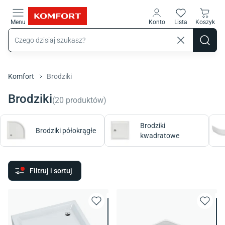
Przejdź do treści głównej
Menu
Konto
Lista
Koszyk
Komfort
Brodziki
Brodziki
(
20
produktów
)
Brodziki
Brodziki półokrągłe
kwadratowe
Filtruj i sortuj