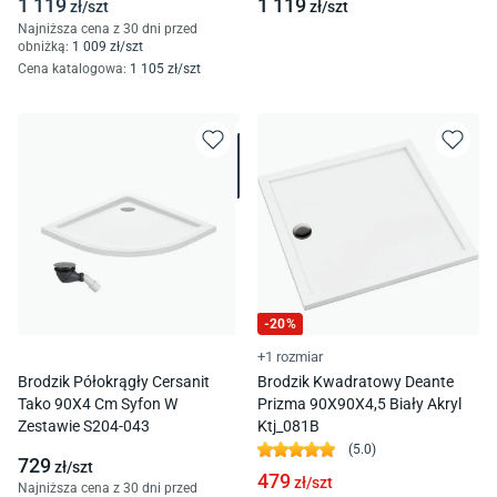
1 119
1 119
zł/
szt
zł/
szt
9090/C/St-M1/C/St
9090/B/St-M1/B/St
Najniższa cena z 30 dni przed
obniżką:
1 009
zł/
szt
Cena katalogowa
:
1 105
zł/
szt
-
20
%
+1 rozmiar
Brodzik Półokrągły Cersanit
Brodzik Kwadratowy Deante
Tako 90X4 Cm Syfon W
Prizma 90X90X4,5 Biały Akryl
Zestawie S204-043
Ktj_081B
(
5.0
)
729
zł/
szt
479
zł/
szt
Najniższa cena z 30 dni przed