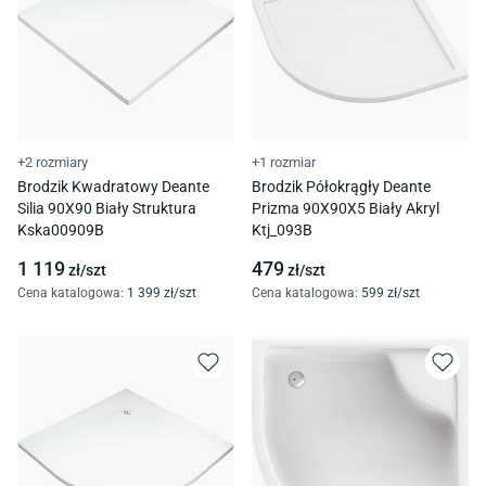
+2 rozmiary
+1 rozmiar
Brodzik Kwadratowy Deante
Brodzik Półokrągły Deante
Silia 90X90 Biały Struktura
Prizma 90X90X5 Biały Akryl
Kska00909B
Ktj_093B
1 119
479
zł/
szt
zł/
szt
Cena katalogowa
:
1 399
zł/
szt
Cena katalogowa
:
599
zł/
szt