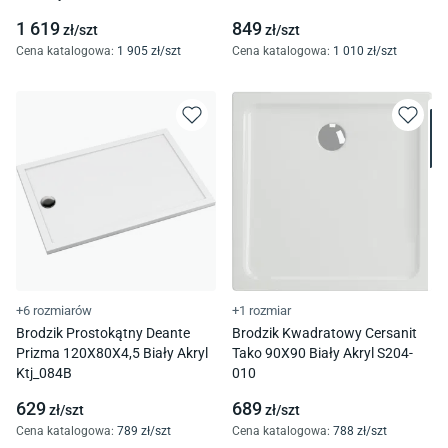
1 619
849
zł/
szt
zł/
szt
Cena katalogowa
:
1 905
zł/
szt
Cena katalogowa
:
1 010
zł/
szt
+6 rozmiarów
+1 rozmiar
Brodzik Prostokątny Deante
Brodzik Kwadratowy Cersanit
Prizma 120X80X4,5 Biały Akryl
Tako 90X90 Biały Akryl S204-
Ktj_084B
010
629
689
zł/
szt
zł/
szt
Cena katalogowa
:
789
zł/
szt
Cena katalogowa
:
788
zł/
szt