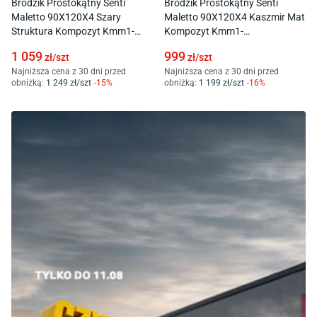
Brodzik Prostokątny Senti
Brodzik Prostokątny Senti
Maletto 90X120X4 Szary
Maletto 90X120X4 Kaszmir Mat
Struktura Kompozyt Kmm1-
Kompozyt Kmm1-
90120P/S/St
90120P/Pk/Mg
1 059
999
zł/
szt
zł/
szt
Najniższa cena z 30 dni przed
Najniższa cena z 30 dni przed
obniżką:
1 249
zł/
szt
-
15
%
obniżką:
1 199
zł/
szt
-
16
%