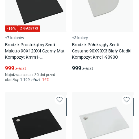
-
16
%
Z GAZETKI
+7 kolorów
+3 kolory
Brodzik Prostokątny Senti
Brodzik Półokrągły Senti
Maletto 90X120X4 Czarny Mat
Costano 90X90X3 Biały Gładki
Kompozyt Kmm1-
Kompozyt Kmc1-9090O
90120P/C/Mg
999
999
zł/
szt
zł/
szt
Najniższa cena z 30 dni przed
obniżką:
1 199
zł/
szt
-
16
%