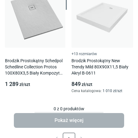
+13 rozmiarów
Brodzik Prostokątny Schedpol
Brodzik Prostokątny New
Schedline Collection Protos
Trendy Mild 80X90X11,5 Biały
100X80X3,5 Biały Kompozyt
Akryl B-0611
3Sp.P1P-80100/B/St-M1/B/St
1 289
849
zł/
szt
zł/
szt
Cena katalogowa
:
1 010
zł/
szt
0
z
0
produktów
Pokaż więcej