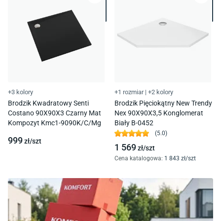
+3 kolory
+1 rozmiar
|
+2 kolory
Brodzik Kwadratowy Senti
Brodzik Pięciokątny New Trendy
Costano 90X90X3 Czarny Mat
Nex 90X90X3,5 Konglomerat
Kompozyt Kmc1-9090K/C/Mg
Biały B-0452
(
5.0
)
999
zł/
szt
1 569
zł/
szt
Cena katalogowa
:
1 843
zł/
szt