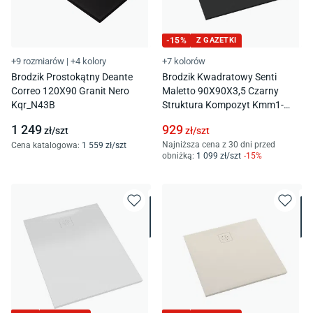
-
15
%
Z GAZETKI
+9 rozmiarów
|
+4 kolory
+7 kolorów
Brodzik Prostokątny Deante
Brodzik Kwadratowy Senti
Correo 120X90 Granit Nero
Maletto 90X90X3,5 Czarny
Kqr_N43B
Struktura Kompozyt Kmm1-
9090K/C/St
1 249
929
zł/
szt
zł/
szt
Najniższa cena z 30 dni przed
Cena katalogowa
:
1 559
zł/
szt
obniżką:
1 099
zł/
szt
-
15
%