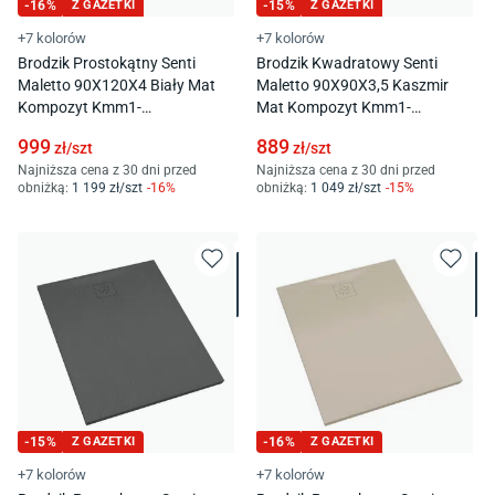
-
16
%
Z GAZETKI
-
15
%
Z GAZETKI
+7 kolorów
+7 kolorów
Brodzik Prostokątny Senti
Brodzik Kwadratowy Senti
Maletto 90X120X4 Biały Mat
Maletto 90X90X3,5 Kaszmir
Kompozyt Kmm1-
Mat Kompozyt Kmm1-
90120P/B/Mg
9090K/Pk/Mg
999
889
zł/
szt
zł/
szt
Najniższa cena z 30 dni przed
Najniższa cena z 30 dni przed
obniżką:
1 199
zł/
szt
-
16
%
obniżką:
1 049
zł/
szt
-
15
%
-
15
%
Z GAZETKI
-
16
%
Z GAZETKI
+7 kolorów
+7 kolorów