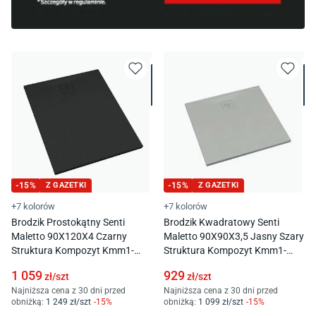
-
15
%
Z GAZETKI
-
15
%
Z GAZETKI
+7 kolorów
+7 kolorów
Brodzik Prostokątny Senti
Brodzik Kwadratowy Senti
Maletto 90X120X4 Czarny
Maletto 90X90X3,5 Jasny Szary
Struktura Kompozyt Kmm1-
Struktura Kompozyt Kmm1-
90120P/C/St
9090K/Ct/St
1 059
929
zł/
szt
zł/
szt
Najniższa cena z 30 dni przed
Najniższa cena z 30 dni przed
obniżką:
1 249
zł/
szt
-
15
%
obniżką:
1 099
zł/
szt
-
15
%