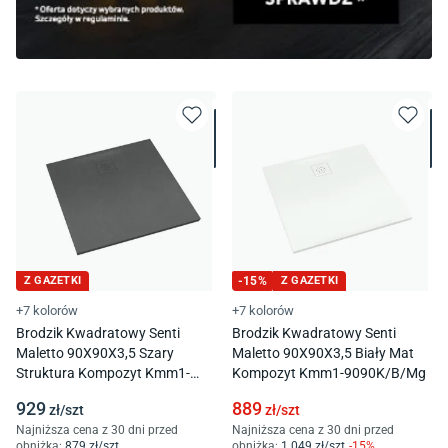
Z GAZETKI
-
15
%
Z GAZETKI
+7 kolorów
+7 kolorów
Brodzik Kwadratowy Senti
Brodzik Kwadratowy Senti
Maletto 90X90X3,5 Szary
Maletto 90X90X3,5 Biały Mat
Struktura Kompozyt Kmm1-
Kompozyt Kmm1-9090K/B/Mg
9090K/S/St
929
889
zł/
szt
zł/
szt
Najniższa cena z 30 dni przed
Najniższa cena z 30 dni przed
obniżką:
879
zł/
szt
obniżką:
1 049
zł/
szt
-
15
%