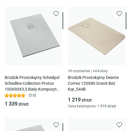
+9 rozmiarów
|
+4 kolory
Brodzik Prostokątny Schedpol
Brodzik Prostokątny Deante
Schedline Collection Protos
Correo 120X80 Granit Beż
100X90X3,5 Biały Kompozyt
Kqr_544B
3Sp.P1P-90100/B/St-M1/B/St
(
5.0
)
1 219
zł/
szt
1 339
zł/
szt
Cena katalogowa
:
1 519
zł/
szt