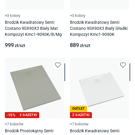
+3 kolory
+3 kolory
Brodzik Kwadratowy Senti
Brodzik Kwadratowy Senti
Costano 90X90X3 Biały Mat
Costano 90X90X3 Biały Gładki
Kompozyt Kmc1-9090K/B/Mg
Kompozyt Kmc1-9090K
999
889
zł/
szt
zł/
szt
OUTLET
-
15
%
Z GAZETKI
Z GAZETKI
+7 kolorów
+7 kolorów
Brodzik Prostokątny Senti
Brodzik Kwadratowy Senti