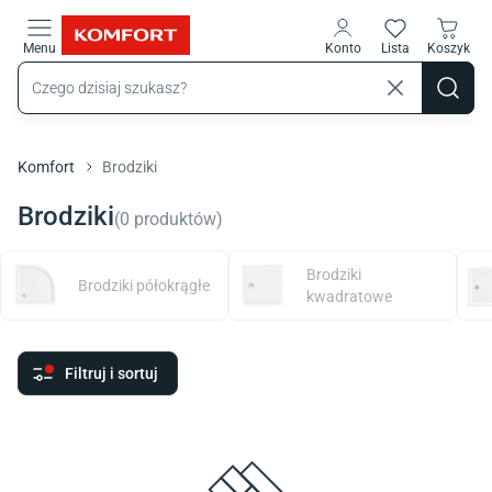
Przejdź do treści głównej
Menu
Konto
Lista
Koszyk
Komfort
Brodziki
Brodziki
(
0
produktów
)
Brodziki
Brodziki półokrągłe
kwadratowe
Filtruj i sortuj