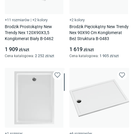
+11 rozmiarów
|
+2 kolory
+2 kolory
Brodzik Prostokątny New
Brodzik Pięciokątny New Trendy
Trendy Nex 120X90X3,5
Nex 90X90 Cm Konglomerat
Konglomerat Biały B-0462
Beż Struktura B-0483
1 909
1 619
zł/
szt
zł/
szt
Cena katalogowa
:
2 252
zł/
szt
Cena katalogowa
:
1 905
zł/
szt
+1 rozmiar
+6 rozmiarów