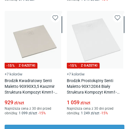
-
15
%
Z GAZETKI
-
15
%
Z GAZETKI
+7 kolorów
+7 kolorów
Brodzik Kwadratowy Senti
Brodzik Prostokątny Senti
Maletto 90X90X3,5 Kaszmir
Maletto 90X120X4 Biały
Struktura Kompozyt Kmm1-
Struktura Kompozyt Kmm1-
9090K/Pk/St
90120P/B/St
929
1 059
zł/
szt
zł/
szt
Najniższa cena z 30 dni przed
Najniższa cena z 30 dni przed
obniżką:
1 099
zł/
szt
-
15
%
obniżką:
1 249
zł/
szt
-
15
%