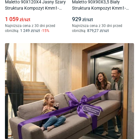
Maletto 90X120X4 Jasny Szary
Maletto 90X90X3,5 Biały
Struktura Kompozyt Kmm1-
Struktura Kompozyt Kmm1-
90120P/Ct/St
9090K/B/St
1 059
929
zł/
szt
zł/
szt
Najniższa cena z 30 dni przed
Najniższa cena z 30 dni przed
obniżką:
1 249
zł/
szt
-
15
%
obniżką:
879
,27
zł/
szt