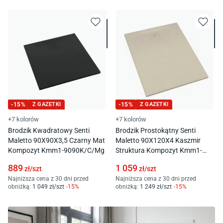
-
15
%
Z GAZETKI
-
15
%
Z GAZETKI
+7 kolorów
+7 kolorów
Brodzik Kwadratowy Senti
Brodzik Prostokątny Senti
Maletto 90X90X3,5 Czarny Mat
Maletto 90X120X4 Kaszmir
Kompozyt Kmm1-9090K/C/Mg
Struktura Kompozyt Kmm1-
90120P/Pk/St
889
1 059
zł/
szt
zł/
szt
Najniższa cena z 30 dni przed
Najniższa cena z 30 dni przed
obniżką:
1 049
zł/
szt
-
15
%
obniżką:
1 249
zł/
szt
-
15
%