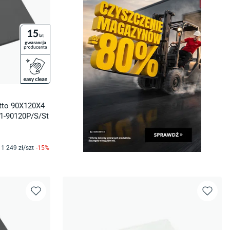
etto 90X120X4
1-90120P/S/St
1 249
zł/
szt
-
15
%