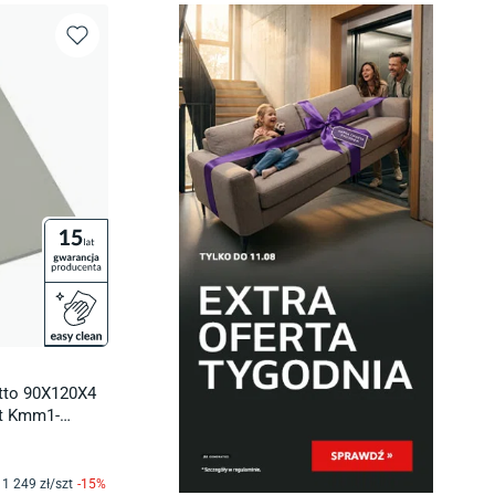
etto 90X120X4
yt Kmm1-
1 249
zł/
szt
-
15
%