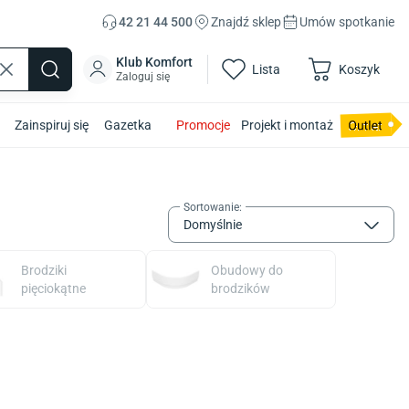
42 21 44 500
Znajdź sklep
Umów spotkanie
Klub Komfort
Lista
Koszyk
Zaloguj się
Zainspiruj się
Gazetka
Promocje
Projekt i montaż
Sortowanie
:
Domyślnie
Brodziki
Obudowy do
pięciokątne
brodzików