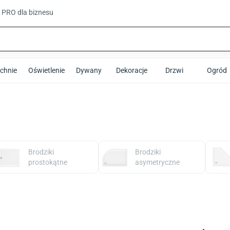
t PRO
dla biznesu
chnie
Oświetlenie
Dywany
Dekoracje
Drzwi
Ogród
Brodziki
Brodziki
prostokątne
asymetryczne