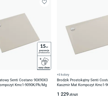
+3 kolory
atowy Senti Costano 90X90X3
Brodzik Prostokątny Senti Cos
Kompozyt Kmc1-9090K/Pk/Mg
Kaszmir Mat Kompozyt Kmc1-
1 229
zł/
szt