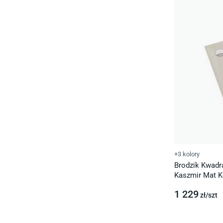
+3 kolory
Brodzik Kwadr
Kaszmir Mat 
1 229
zł/
szt