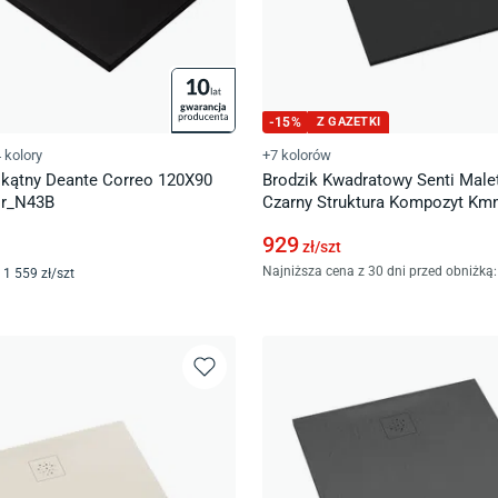
-
15
%
Z GAZETKI
 kolory
+7 kolorów
okątny Deante Correo 120X90
Brodzik Kwadratowy Senti Male
qr_N43B
Czarny Struktura Kompozyt Km
929
zł/
szt
Najniższa cena z 30 dni przed obniżką:
1 559
zł/
szt