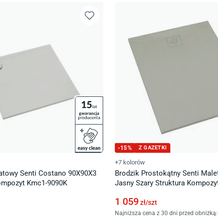
-
15
%
Z GAZETKI
+7 kolorów
atowy Senti Costano 90X90X3
Brodzik Prostokątny Senti Mal
Kompozyt Kmc1-9090K
Jasny Szary Struktura Kompoz
90120P/Ct/St
1 059
zł/
szt
Najniższa cena z 30 dni przed obniżką: