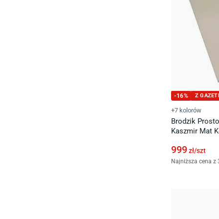
-
16
%
Z GAZET
+7 kolorów
Brodzik Prost
Kaszmi
999
zł/
szt
Najniższa cena z 