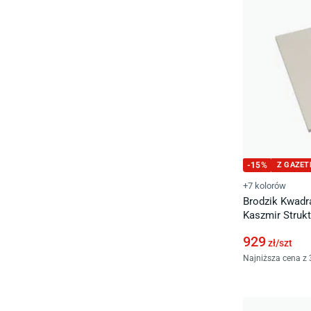
-
15
%
Z GAZET
+7 kolorów
Brodzik Kwadr
Kaszmir Struk
9090K/Pk/St
929
zł/
szt
Najniższa cena z 