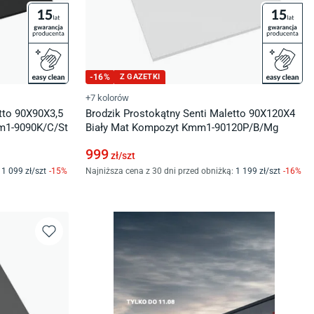
-
16
%
Z GAZETKI
+7 kolorów
tto 90X90X3,5
Brodzik Prostokątny Senti Maletto 90X120X4
m1-9090K/C/St
Biały Mat Kompozyt Kmm1-90120P/B/Mg
999
zł/
szt
1 099
zł/
szt
-
15
%
Najniższa cena z 30 dni przed obniżką:
1 199
zł/
szt
-
16
%