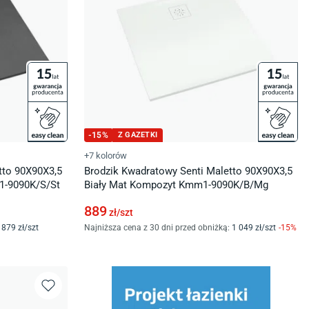
-
15
%
Z GAZETKI
+7 kolorów
tto 90X90X3,5
Brodzik Kwadratowy Senti Maletto 90X90X3,5
1-9090K/S/St
Biały Mat Kompozyt Kmm1-9090K/B/Mg
889
zł/
szt
879
zł/
szt
Najniższa cena z 30 dni przed obniżką:
1 049
zł/
szt
-
15
%