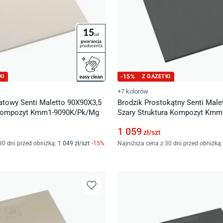
KI
-
15
%
Z GAZETKI
+7 kolorów
atowy Senti Maletto 90X90X3,5
Brodzik Prostokątny Senti Mal
Kompozyt Kmm1-9090K/Pk/Mg
Szary Struktura Kompozyt Kmm
1 059
zł/
szt
30 dni przed obniżką:
1 049
zł/
szt
-
15
%
Najniższa cena z 30 dni przed obniżką: