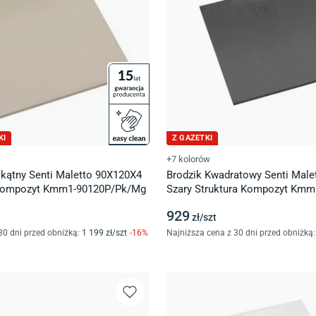
KI
Z GAZETKI
+7 kolorów
okątny Senti Maletto 90X120X4
Brodzik Kwadratowy Senti Male
r Mat Kompozyt Kmm1-90120P/Pk/Mg
Szary Struktura Kompozyt Kmm
929
zł/
szt
30 dni przed obniżką:
1 199
zł/
szt
-
16
%
Najniższa cena z 30 dni przed obniżką: