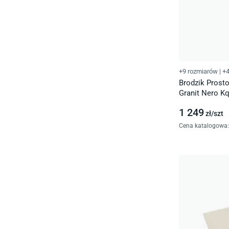
+9 rozmiarów
|
+4
Brodzik Prost
Granit Nero K
1 249
zł/
szt
Cena katalogowa
: