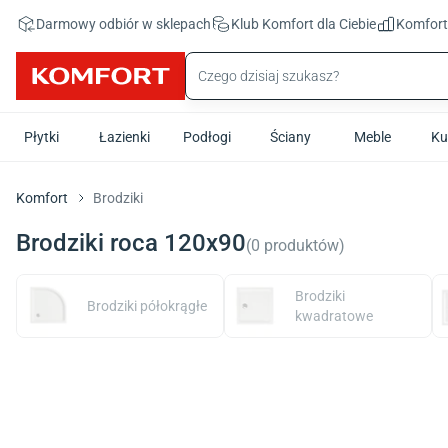
Przejdź do treści głównej
Darmowy odbiór w sklepach
Klub Komfort
dla Ciebie
Komfor
Płytki
Łazienki
Podłogi
Ściany
Meble
Ku
Komfort
Brodziki
Brodziki roca 120x90
(
0
produktów
)
Brodziki
Brodziki półokrągłe
kwadratowe