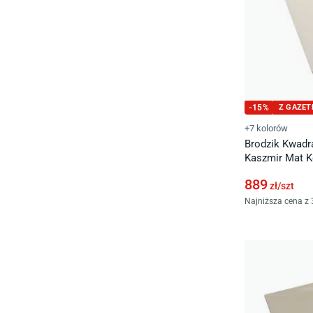
-
15
%
Z GAZET
+7 kolorów
Brodzik Kwadr
Kaszmir Mat 
889
zł/
szt
Najniższa cena z 