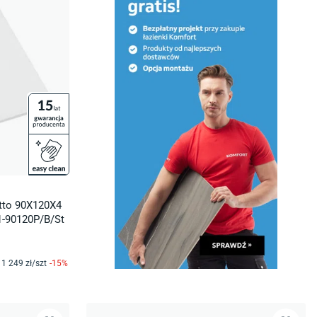
etto 90X120X4
1-90120P/B/St
1 249
zł/
szt
-
15
%