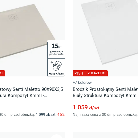
KI
-
15
%
Z GAZETKI
+7 kolorów
atowy Senti Maletto 90X90X3,5
Brodzik Prostokątny Senti Mal
tura Kompozyt Kmm1-
Biały Struktura Kompozyt Kmm
1 059
zł/
szt
30 dni przed obniżką:
1 099
zł/
szt
-
15
%
Najniższa cena z 30 dni przed obniżką: