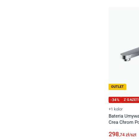
OUTLET
-
34
%
Z GAZET
+1 kolor
Bateria Umywa
Crea Chrom Po
298
,74
zł/
szt