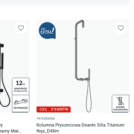
-
13
%
Z GAZETKI
+6 kolorów
wy
Kolumna Prysznicowa Deante Silia Titanium
zarny Mat
Nqs_D4Xm