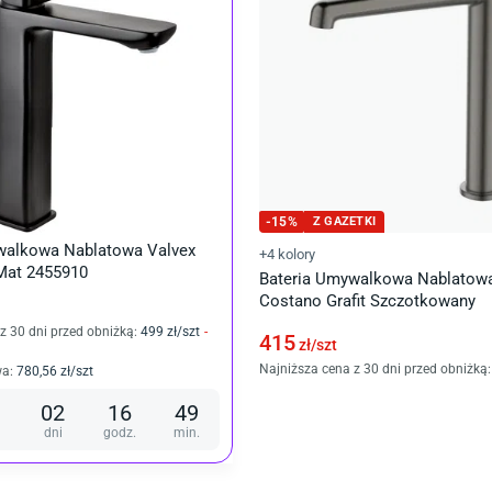
-
15
%
Z GAZETKI
walkowa Nablatowa Valvex
+4 kolory
 Mat 2455910
Bateria Umywalkowa Nablatowa
Costano Grafit Szczotkowany
z 30 dni przed obniżką:
499
zł/
szt
-
415
zł/
szt
Najniższa cena z 30 dni przed obniżką:
wa
:
780
,56
zł/
szt
02
16
49
dni
godz.
min.