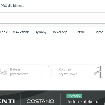
t PRO
dla biznesu
chnie
Oświetlenie
Dywany
Dekoracje
Drzwi
Ogród
Baterie
Kolumny
prysznicowe
prysznicowe