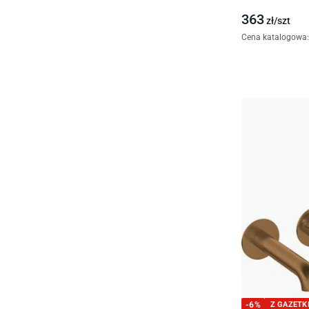
363
zł/
szt
Cena katalogowa
:
-
6
%
Z GAZETK