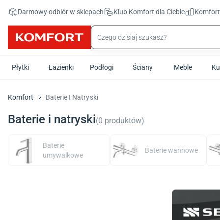
Przejdź do treści głównej
Darmowy odbiór w sklepach
Klub Komfort
dla Ciebie
Komfor
Płytki
Łazienki
Podłogi
Ściany
Meble
Ku
Komfort
Baterie I Natryski
Baterie i natryski
(
0
produktów
)
Baterie
Baterie wannowe
umywalkowe