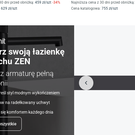
30 dni przed obniżką:
459
zł/
szt
-
34
%
Najniższa cena z 30 dni przed obniżką:
629
zł/
szt
Cena katalogowa
:
755
zł/
szt
rz swoją łazienkę
chu ZEN
rz armaturę pełną
nii
reśl styl modnym wykończeniem
aw na radełkowany uchwyt
 się komfortem każdego dnia
szystkie