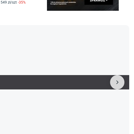
549
zł/
szt
-
35
%