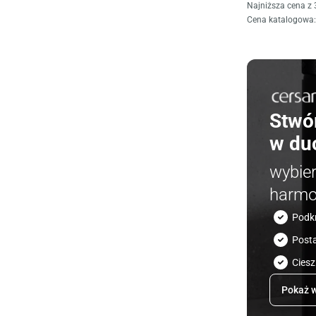
Najniższa cena z 
Cena katalogowa
:
Stwó
w du
wybie
harmo
Podk
Post
Ciesz
Pokaż w