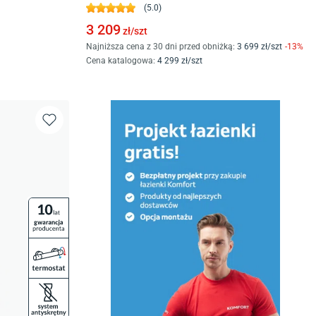
(
5.0
)
3 209
zł/
szt
Najniższa cena z 30 dni przed obniżką:
3 699
zł/
szt
-
13
%
Cena katalogowa
:
4 299
zł/
szt