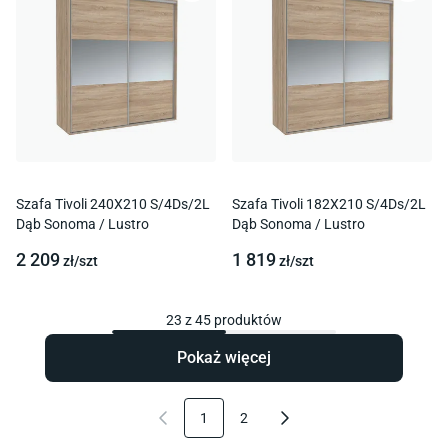
Szafa Tivoli 240X210 S/4Ds/2L
Szafa Tivoli 182X210 S/4Ds/2L
Dąb Sonoma / Lustro
Dąb Sonoma / Lustro
2 209
1 819
zł/
szt
zł/
szt
23
z
45
produktów
Pokaż więcej
1
2