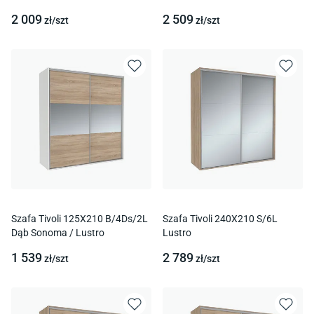
2 009
2 509
zł/
szt
zł/
szt
Szafa Tivoli 125X210 B/4Ds/2L
Szafa Tivoli 240X210 S/6L
Dąb Sonoma / Lustro
Lustro
1 539
2 789
zł/
szt
zł/
szt