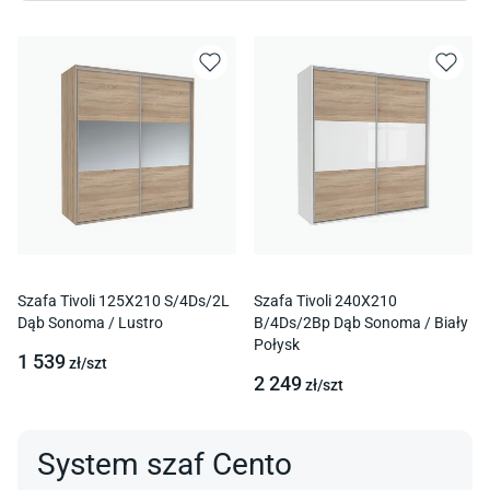
Szafa Tivoli 125X210 S/4Ds/2L
Szafa Tivoli 240X210
Dąb Sonoma / Lustro
B/4Ds/2Bp Dąb Sonoma / Biały
Połysk
1 539
zł/
szt
2 249
zł/
szt
System szaf Cento