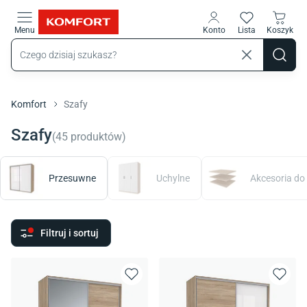
Przejdź do treści głównej
Menu
Konto
Lista
Koszyk
Komfort
Szafy
Szafy
(
45
produktów
)
Przesuwne
Uchylne
Akcesoria do
Filtruj i sortuj