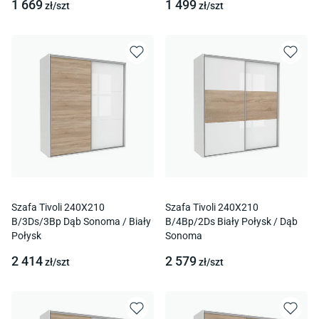
1 669
1 499
zł/
szt
zł/
szt
Szafa Tivoli 240X210
Szafa Tivoli 240X210
B/3Ds/3Bp Dąb Sonoma / Biały
B/4Bp/2Ds Biały Połysk / Dąb
Połysk
Sonoma
2 414
2 579
zł/
szt
zł/
szt