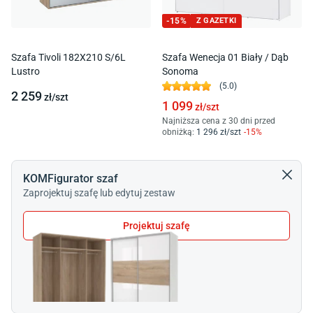
-
15
%
Z GAZETKI
Szafa Tivoli 182X210 S/6L
Szafa Wenecja 01 Biały / Dąb
Lustro
Sonoma
(
5.0
)
2 259
zł/
szt
1 099
zł/
szt
Najniższa cena z 30 dni przed
obniżką:
1 296
zł/
szt
-
15
%
KOMFigurator szaf
Zaprojektuj szafę lub edytuj zestaw
Projektuj szafę