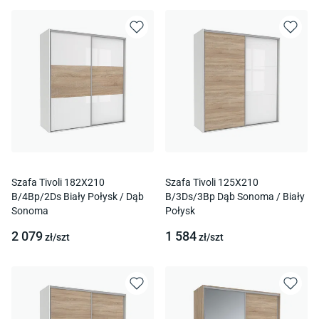
Szafa Tivoli 182X210
Szafa Tivoli 125X210
B/4Bp/2Ds Biały Połysk / Dąb
B/3Ds/3Bp Dąb Sonoma / Biały
Sonoma
Połysk
2 079
1 584
zł/
szt
zł/
szt