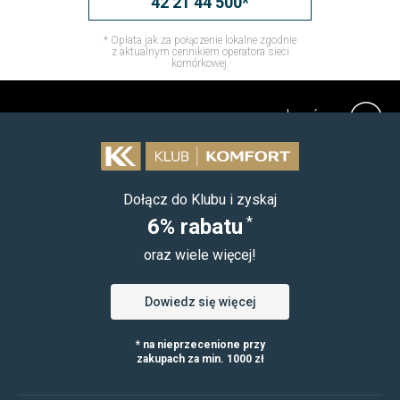
42 21 44 500*
* Opłata jak za połączenie lokalne zgodnie
z aktualnym cennikiem operatora sieci
komórkowej.
do góry
Dołącz do Klubu i zyskaj
*
6% rabatu
oraz wiele więcej!
Dowiedz się więcej
* na nieprzecenione przy
zakupach za min. 1000 zł