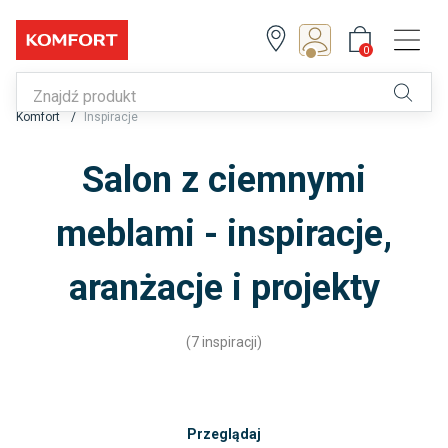
0
Z Klubem zyskujesz!
0
Komfort
Inspiracje
Zapisz się lub zaloguj
Salon z ciemnymi
meblami - inspiracje,
aranżacje i projekty
(7 inspiracji)
Przeglądaj