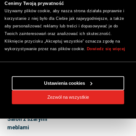
Cenimy Twoją prywatność
Używamy plików cookie, aby nasza strona działała poprawnie i
korzystanie z niej było dla Ciebie jak najwygodniejsze, a także
aby personalizować reklamy lub treści i dopasowywać je do
Twoich zainteresowań oraz analizować ich skuteczność.
Kliknięcie przycisku „Akceptuj wszystkie” oznacza zgodę na
Podłoga w stylu
Salon z jasną
wykorzystywanie przez nas plików cookie.
Dowiedz się więcej
industrialnym
drewnianą podłogą
Ustawienia cookies
Zezwól na wszystkie
Salon z szarymi
meblami