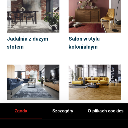
Jadalnia z dużym
Salon w stylu
stołem
kolonialnym
Salon z granatowym
Musztardowy
Zgoda
Szczegóły
O plikach cookies
narożnikiem
narożnik w salonie