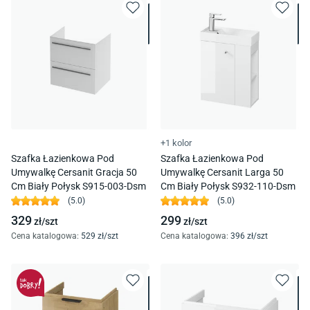
+1 kolor
Szafka Łazienkowa Pod
Szafka Łazienkowa Pod
Umywalkę Cersanit Gracja 50
Umywalkę Cersanit Larga 50
Cm Biały Połysk S915-003-Dsm
Cm Biały Połysk S932-110-Dsm
(
5.0
)
(
5.0
)
329
299
zł/
szt
zł/
szt
Cena katalogowa
:
529
zł/
szt
Cena katalogowa
:
396
zł/
szt