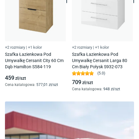
+2 rozmiary
|
+1 kolor
+2 rozmiary
|
+1 kolor
Szafka Łazienkowa Pod
Szafka Łazienkowa Pod
Umywalkę Cersanit City 60 Cm
Umywalkę Cersanit Larga 80
Dąb Hamilton S584-119
Cm Biały Połysk S932-073
(
5.0
)
459
zł/
szt
709
zł/
szt
Cena katalogowa
:
577
,01
zł/
szt
Cena katalogowa
:
948
zł/
szt