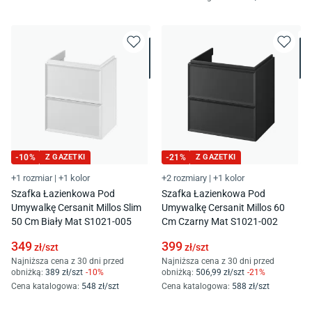
-
10
%
Z GAZETKI
-
21
%
Z GAZETKI
+1 rozmiar
|
+1 kolor
+2 rozmiary
|
+1 kolor
Szafka Łazienkowa Pod
Szafka Łazienkowa Pod
Umywalkę Cersanit Millos Slim
Umywalkę Cersanit Millos 60
50 Cm Biały Mat S1021-005
Cm Czarny Mat S1021-002
349
399
zł/
szt
zł/
szt
Najniższa cena z 30 dni przed
Najniższa cena z 30 dni przed
obniżką:
389
zł/
szt
-
10
%
obniżką:
506
,99
zł/
szt
-
21
%
Cena katalogowa
:
548
zł/
szt
Cena katalogowa
:
588
zł/
szt