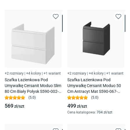
+2 rozmiary
|
+4 kolory
|
+1 wariant
+2 rozmiary
|
+4 kolory
|
+1 wariant
Szafka Łazienkowa Pod
Szafka Łazienkowa Pod
Umywalkę Cersanit Moduo Slim
Umywalkę Cersanit Moduo 50
80 Cm Biały Połysk S590-002-
Cm Antracyt Mat S590-067-
Dsm
Dsm
(
5.0
)
(
5.0
)
569
499
zł/
szt
zł/
szt
Cena katalogowa
:
704
zł/
szt