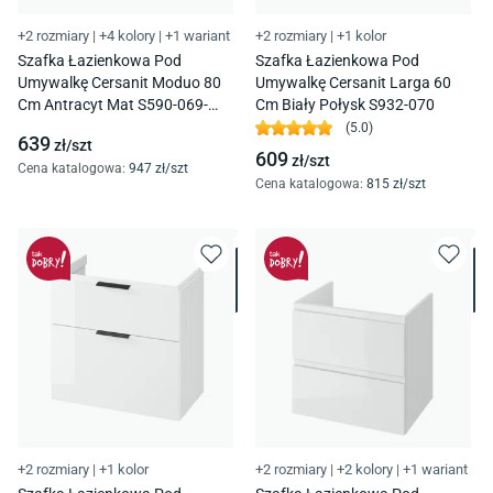
+2 rozmiary
|
+4 kolory
|
+1 wariant
+2 rozmiary
|
+1 kolor
Szafka Łazienkowa Pod
Szafka Łazienkowa Pod
Umywalkę Cersanit Moduo 80
Umywalkę Cersanit Larga 60
Cm Antracyt Mat S590-069-
Cm Biały Połysk S932-070
Dsm
(
5.0
)
639
zł/
szt
609
zł/
szt
Cena katalogowa
:
947
zł/
szt
Cena katalogowa
:
815
zł/
szt
+2 rozmiary
|
+1 kolor
+2 rozmiary
|
+2 kolory
|
+1 wariant