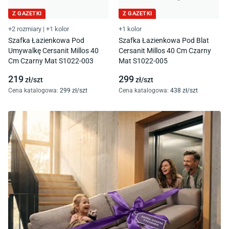
Z GAZETKI
Z GAZETKI
+2 rozmiary
|
+1 kolor
+1 kolor
Szafka Łazienkowa Pod
Szafka Łazienkowa Pod Blat
Umywalkę Cersanit Millos 40
Cersanit Millos 40 Cm Czarny
Cm Czarny Mat S1022-003
Mat S1022-005
219
299
zł/
szt
zł/
szt
Cena katalogowa
:
299
zł/
szt
Cena katalogowa
:
438
zł/
szt