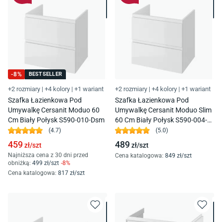
-
8
%
BESTSELLER
+2 rozmiary
|
+4 kolory
|
+1 wariant
+2 rozmiary
|
+4 kolory
|
+1 wariant
Szafka Łazienkowa Pod
Szafka Łazienkowa Pod
Umywalkę Cersanit Moduo 60
Umywalkę Cersanit Moduo Slim
Cm Biały Połysk S590-010-Dsm
60 Cm Biały Połysk S590-004-
Dsm
(
4.7
)
(
5.0
)
459
489
zł/
szt
zł/
szt
Najniższa cena z 30 dni przed
Cena katalogowa
:
849
zł/
szt
obniżką:
499
zł/
szt
-
8
%
Cena katalogowa
:
817
zł/
szt