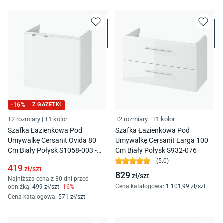
-
16
%
Z GAZETKI
+2 rozmiary
|
+1 kolor
+2 rozmiary
|
+1 kolor
Szafka Łazienkowa Pod
Szafka Łazienkowa Pod
Umywalkę Cersanit Ovida 80
Umywalkę Cersanit Larga 100
Cm Biały Połysk S1058-003 -
Cm Biały Połysk S932-076
Dsm
(
5.0
)
419
zł/
szt
829
zł/
szt
Najniższa cena z 30 dni przed
Cena katalogowa
:
1 101
,99
zł/
szt
obniżką:
499
zł/
szt
-
16
%
Cena katalogowa
:
571
zł/
szt