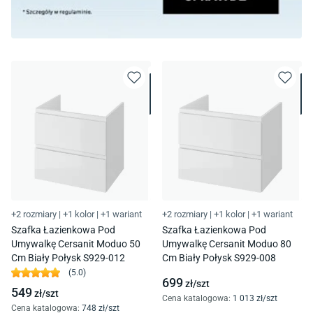
+2 rozmiary
|
+1 kolor
|
+1 wariant
+2 rozmiary
|
+1 kolor
|
+1 wariant
Szafka Łazienkowa Pod
Szafka Łazienkowa Pod
Umywalkę Cersanit Moduo 50
Umywalkę Cersanit Moduo 80
Cm Biały Połysk S929-012
Cm Biały Połysk S929-008
(
5.0
)
699
zł/
szt
549
zł/
szt
Cena katalogowa
:
1 013
zł/
szt
Cena katalogowa
:
748
zł/
szt