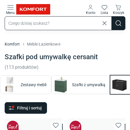
Przejdź do treści głównej
Menu
Konto
Lista
Koszyk
Komfort
Meble Łazienkowe
Szafki pod umywalkę cersanit
(
113
produktów
)
Zestawy mebli
Szafki z umywalką
Filtruj i sortuj