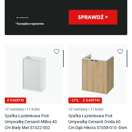
Z GAZETKI
-
17
%
Z GAZETKI
+2 rozmiary
|
+1 kolor
+2 rozmiary
|
+1 kolor
Szafka Łazienkowa Pod
Szafka Łazienkowa Pod
Umywalkę Cersanit Millos 40
Umywalkę Cersanit Ovida 60
Cm Biały Mat S1022-002
Cm Dąb Hikora S1058-010 -Dsm