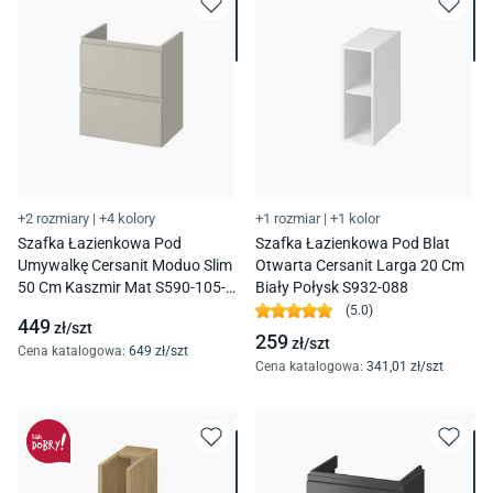
+2 rozmiary
|
+4 kolory
+1 rozmiar
|
+1 kolor
Szafka Łazienkowa Pod
Szafka Łazienkowa Pod Blat
Umywalkę Cersanit Moduo Slim
Otwarta Cersanit Larga 20 Cm
50 Cm Kaszmir Mat S590-105-
Biały Połysk S932-088
Dsm
(
5.0
)
449
zł/
szt
259
zł/
szt
Cena katalogowa
:
649
zł/
szt
Cena katalogowa
:
341
,01
zł/
szt