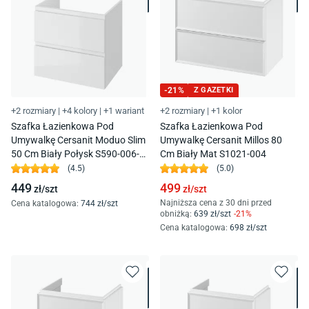
-
21
%
Z GAZETKI
+2 rozmiary
|
+4 kolory
|
+1 wariant
+2 rozmiary
|
+1 kolor
Szafka Łazienkowa Pod
Szafka Łazienkowa Pod
Umywalkę Cersanit Moduo Slim
Umywalkę Cersanit Millos 80
50 Cm Biały Połysk S590-006-
Cm Biały Mat S1021-004
Dsm
(
4.5
)
(
5.0
)
449
499
zł/
szt
zł/
szt
Najniższa cena z 30 dni przed
Cena katalogowa
:
744
zł/
szt
obniżką:
639
zł/
szt
-
21
%
Cena katalogowa
:
698
zł/
szt