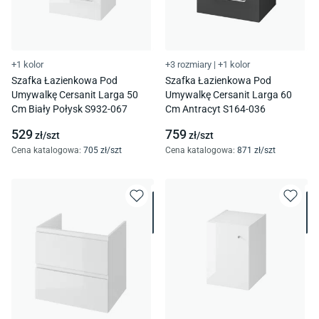
+1 kolor
+3 rozmiary
|
+1 kolor
Szafka Łazienkowa Pod
Szafka Łazienkowa Pod
Umywalkę Cersanit Larga 50
Umywalkę Cersanit Larga 60
Cm Biały Połysk S932-067
Cm Antracyt S164-036
529
759
zł/
szt
zł/
szt
Cena katalogowa
:
705
zł/
szt
Cena katalogowa
:
871
zł/
szt