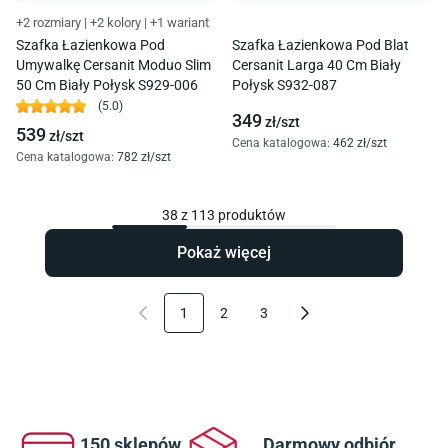
+2 rozmiary
|
+2 kolory
|
+1 wariant
Szafka Łazienkowa Pod
Szafka Łazienkowa Pod Blat
Umywalkę Cersanit Moduo Slim
Cersanit Larga 40 Cm Biały
50 Cm Biały Połysk S929-006
Połysk S932-087
(
5.0
)
349
zł/
szt
539
zł/
szt
Cena katalogowa
:
462
zł/
szt
Cena katalogowa
:
782
zł/
szt
38
z
113
produktów
Pokaż więcej
1
2
3
150 sklepów
Darmowy odbiór