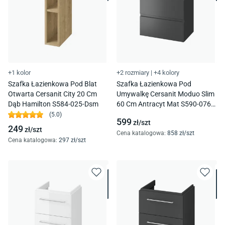
+1 kolor
+2 rozmiary
|
+4 kolory
Szafka Łazienkowa Pod Blat
Szafka Łazienkowa Pod
Otwarta Cersanit City 20 Cm
Umywalkę Cersanit Moduo Slim
Dąb Hamilton S584-025-Dsm
60 Cm Antracyt Mat S590-076-
Dsm
(
5.0
)
599
zł/
szt
249
zł/
szt
Cena katalogowa
:
858
zł/
szt
Cena katalogowa
:
297
zł/
szt