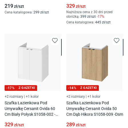
219
329
zł/
szt
zł/
szt
Najniższa cena z 30 dni przed
Cena katalogowa
:
299
zł/
szt
obniżką:
399
zł/
szt
-
17
%
Cena katalogowa
:
445
zł/
szt
-
17
%
Z GAZETKI
-
14
%
Z GAZETKI
+2 rozmiary
|
+1 kolor
+2 rozmiary
|
+1 kolor
Szafka Łazienkowa Pod
Szafka Łazienkowa Pod
Umywalkę Cersanit Ovida 60
Umywalkę Cersanit Ovida 50
Cm Biały Połysk S1058-002 -
Cm Dąb Hikora S1058-009 -Dsm
Dsm
329
289
zł/
szt
zł/
szt