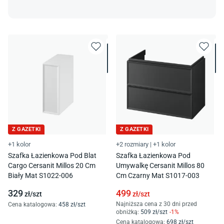
Z GAZETKI
Z GAZETKI
+1 kolor
+2 rozmiary
|
+1 kolor
Szafka Łazienkowa Pod Blat
Szafka Łazienkowa Pod
Cargo Cersanit Millos 20 Cm
Umywalkę Cersanit Millos 80
Biały Mat S1022-006
Cm Czarny Mat S1017-003
329
499
zł/
szt
zł/
szt
Najniższa cena z 30 dni przed
Cena katalogowa
:
458
zł/
szt
obniżką:
509
zł/
szt
-
1
%
Cena katalogowa
:
698
zł/
szt