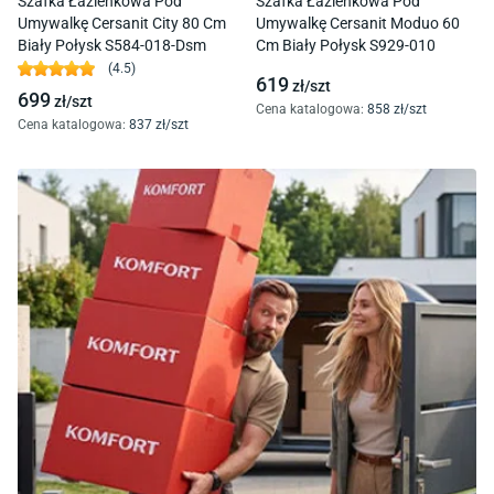
Szafka Łazienkowa Pod
Szafka Łazienkowa Pod
Umywalkę Cersanit City 80 Cm
Umywalkę Cersanit Moduo 60
Biały Połysk S584-018-Dsm
Cm Biały Połysk S929-010
(
4.5
)
619
zł/
szt
699
zł/
szt
Cena katalogowa
:
858
zł/
szt
Cena katalogowa
:
837
zł/
szt