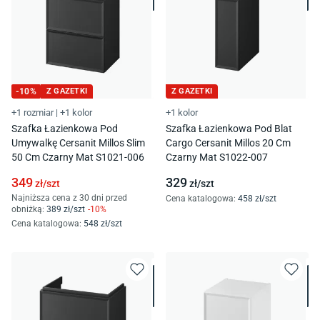
-
10
%
Z GAZETKI
Z GAZETKI
+1 rozmiar
|
+1 kolor
+1 kolor
Szafka Łazienkowa Pod
Szafka Łazienkowa Pod Blat
Umywalkę Cersanit Millos Slim
Cargo Cersanit Millos 20 Cm
50 Cm Czarny Mat S1021-006
Czarny Mat S1022-007
349
329
zł/
szt
zł/
szt
Najniższa cena z 30 dni przed
Cena katalogowa
:
458
zł/
szt
obniżką:
389
zł/
szt
-
10
%
Cena katalogowa
:
548
zł/
szt