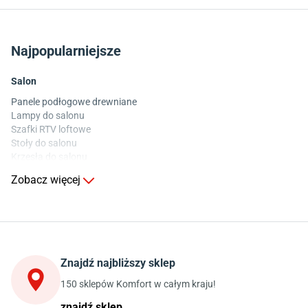
Najpopularniejsze
Salon
Panele podłogowe drewniane
Lampy do salonu
Szafki RTV loftowe
Stoły do salonu
Krzesła do salonu
Komody do salonu
Zobacz więcej
Kuchnia
Stoły do kuchni
Krzesła do kuchni
Szafki kuchenne stojące (dolne)
Znajdź najbliższy sklep
Szafki kuchenne wiszące (górne)
Szafki pod zlewozmywak
150 sklepów Komfort w całym kraju!
Blaty kuchenne laminowane
znajdź sklep