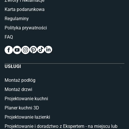
Zwroty i reklamacje
Łóżka z pojemnikiem
Karta podarunkowa
Materace piankowe
Lampy do sypialni
Regulaminy
Kinkiety do sypialni
Polityka prywatności
Pokój dziecięcy
FAQ
Wykładziny do pokoju dziecięcego
Meble do pokoju dziecięcego
Komody dla dzieci
Szafy dla dzieci
USŁUGI
Łóżka dla dziecka (młodzieżowe)
Lampy w stylu młodzieżowym
Montaż podłóg
Taras i balkon
Montaż drzwi
Deski tarasowe kompozytowe
Projektowanie kuchni
Sztuczna trawa miękka
Koce i pledy
Planer kuchni 3D
Płytki tarasowe
Projektowanie łazienki
Płytki na balkon
Lampy stojące LED
Projektowanie i doradztwo z Ekspertem - na miejscu lub