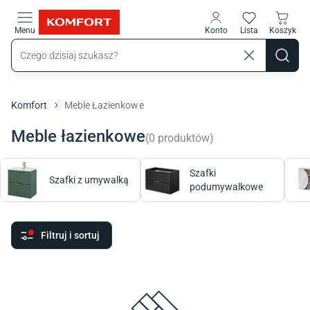
Przejdź do treści głównej
Menu
Konto
Lista
Koszyk
Komfort
Meble Łazienkowe
Meble łazienkowe
(
0
produktów
)
Szafki
Szafki z umywalką
podumywalkowe
Filtruj i sortuj