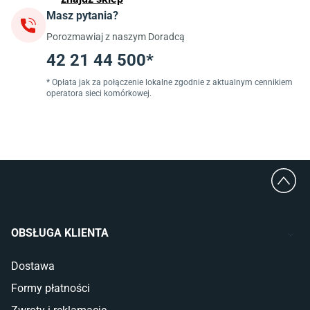
Masz pytania?
Jadalnia
Porozmawiaj z naszym Doradcą
Stoły do jadalni
Krzesła do jadalni
42 21 44 500*
Dywany szare
Lampy w stylu loftowym
* Opłata jak za połączenie lokalne zgodnie z aktualnym cennikiem
operatora sieci komórkowej.
Lampy wiszące do jadalni
Witryny do jadalni
Łazienka
Płytki łazienkowe
Deszczownice prysznicowe
Umywalki Cersanit
Glazura do łazienki
Kabiny prysznicowe 90x90
OBSŁUGA KLIENTA
Wanny Cersanit
Dostawa
Sypialnia
Formy płatności
Wykładzina do sypialni
Szafy do sypialni