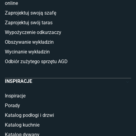
online
Płytki
Zaprojektuj swoją szafę
Płytki betonowe
Zaprojektuj swój taras
Płytki Cersanit
Płytki wielkoformatowe
Wypożyczenie odkurzaczy
Gres (szkliwiony)
Obszywanie wykładzin
Glazura
Płytki marmurowe
Wycinanie wykładzin
Odbiór zużytego sprzętu AGD
INSPIRACJE
Inspiracje
Porady
Katalog podłogi i drzwi
Katalog kuchnie
Katalog dywany