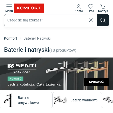
Przejdź do treści głównej
Menu
Konto
Lista
Koszyk
Komfort
Baterie I Natryski
Baterie i natryski
(
10
produktów
)
Baterie
Baterie wannowe
umywalkowe