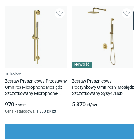
NOWOŚĆ
+3 kolory
Zestaw Prysznicowy Przesuwny
Zestaw Prysznicowy
Omnires Microphone Mosiądz
Podtynkowy Omnires Y Mosiądz
Szczotkowany Microphone-
Szczotkowany Sysy47Bsb
Sbsb
970
5 370
zł/
szt
zł/
szt
Cena katalogowa
:
1 300
zł/
szt