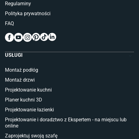
Regulaminy
Kinkiety do sypialni
Polityka prywatności
Pokój dziecięcy
FAQ
Wykładziny do pokoju dziecięcego
Meble do pokoju dziecięcego
Komody dla dzieci
Szafy dla dzieci
USŁUGI
Łóżka dla dziecka (młodzieżowe)
Lampy w stylu młodzieżowym
Montaż podłóg
Taras i balkon
Montaż drzwi
Deski tarasowe kompozytowe
Projektowanie kuchni
Sztuczna trawa miękka
Koce i pledy
Planer kuchni 3D
Płytki tarasowe
Projektowanie łazienki
Płytki na balkon
Lampy stojące LED
Projektowanie i doradztwo z Ekspertem - na miejscu lub
online
Płytki
Zaprojektuj swoją szafę