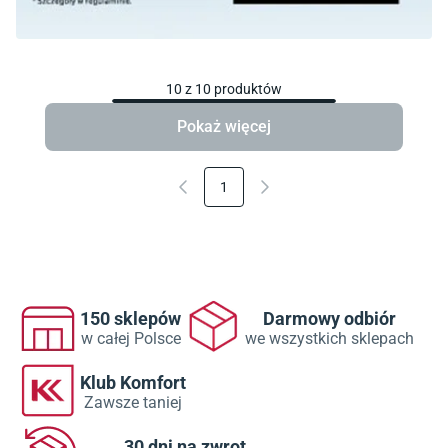
10
z
10
produktów
Pokaż więcej
1
150 sklepów
Darmowy odbiór
w całej Polsce
we wszystkich sklepach
Klub Komfort
Zawsze taniej
30 dni na zwrot