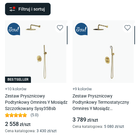
Filtruj i sortuj
BESTSELLER
+10 kolorów
+9 kolorów
Zestaw Prysznicowy
Zestaw Prysznicowy
Podtynkowy Omnires Y Mosiądz
Podtynkowy Termostatyczny
Szczotkowany Sysy35Bsb
Omnires Y Mosiądz
Szczotkowany Sysyt05Bsb
(
5.0
)
3 789
zł/
szt
2 558
zł/
szt
Cena katalogowa
:
5 080
zł/
szt
Cena katalogowa
:
3 430
zł/
szt