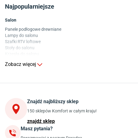
Najpopularniejsze
Salon
Panele podłogowe drewniane
Lampy do salonu
Szafki RTV loftowe
Stoły do salonu
Krzesła do salonu
Komody do salonu
Zobacz więcej
Kuchnia
Stoły do kuchni
Krzesła do kuchni
Szafki kuchenne stojące (dolne)
Znajdź najbliższy sklep
Szafki kuchenne wiszące (górne)
Szafki pod zlewozmywak
150 sklepów Komfort w całym kraju!
Blaty kuchenne laminowane
znajdź sklep
Masz pytania?
Jadalnia