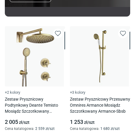
+2 kolory
+3 kolory
Zestaw Prysznicowy
Zestaw Prysznicowy Przesuwny
Podtynkowy Deante Temisto
Omnires Armance Mosiądz
Mosiądz Szczotkowany
Szczotkowany Armance-Sbsb
Nac_M9Qt
2 005
1 253
zł/
szt
zł/
szt
Cena katalogowa
:
2 559
zł/
szt
Cena katalogowa
:
1 680
zł/
szt