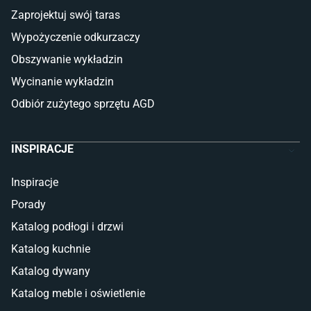
Płytki betonowe
Zaprojektuj swój taras
Płytki Cersanit
Płytki wielkoformatowe
Wypożyczenie odkurzaczy
Gres (szkliwiony)
Obszywanie wykładzin
Glazura
Płytki marmurowe
Wycinanie wykładzin
Odbiór zużytego sprzętu AGD
INSPIRACJE
Inspiracje
Porady
Katalog podłogi i drzwi
Katalog kuchnie
Katalog dywany
Katalog meble i oświetlenie