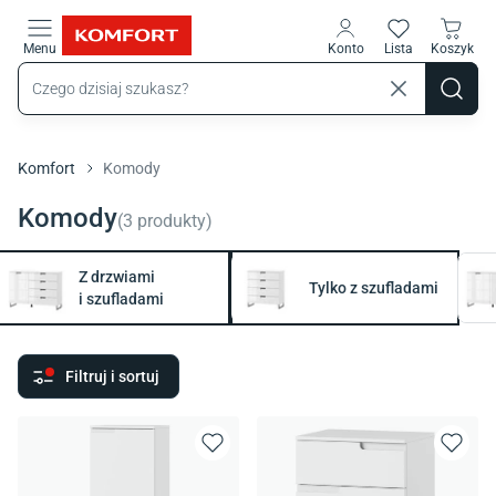
Przejdź do treści głównej
Menu
Konto
Lista
Koszyk
Komfort
Komody
Komody
(
3
produkty
)
Z drzwiami
Tylko z szufladami
i szufladami
Filtruj i sortuj