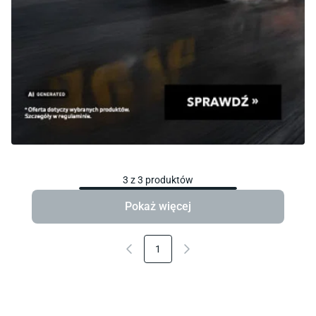
3
z
3
produktów
Pokaż więcej
1