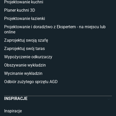
Projektowanie kuchni
Sztuczna trawa miękka
Koce i pledy
Planer kuchni 3D
Płytki tarasowe
Projektowanie łazienki
Płytki na balkon
Lampy stojące LED
Projektowanie i doradztwo z Ekspertem - na miejscu lub
online
Płytki
Zaprojektuj swoją szafę
Płytki betonowe
Zaprojektuj swój taras
Płytki Cersanit
Płytki wielkoformatowe
Wypożyczenie odkurzaczy
Gres (szkliwiony)
Obszywanie wykładzin
Glazura
Płytki marmurowe
Wycinanie wykładzin
Odbiór zużytego sprzętu AGD
INSPIRACJE
Inspiracje