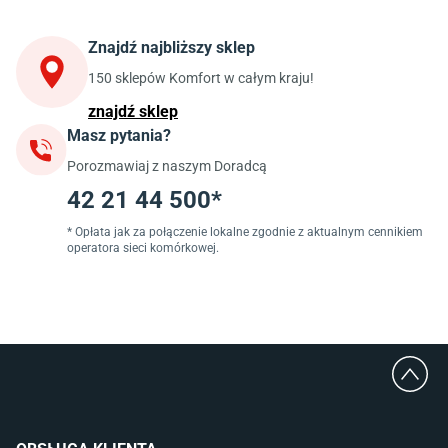
Krzesła do kuchni
Szafki kuchenne stojące (dolne)
Znajdź najbliższy sklep
Szafki kuchenne wiszące (górne)
Szafki pod zlewozmywak
150 sklepów Komfort w całym kraju!
Blaty kuchenne laminowane
znajdź sklep
Masz pytania?
Jadalnia
Porozmawiaj z naszym Doradcą
Stoły do jadalni
Krzesła do jadalni
42 21 44 500*
Dywany szare
Lampy w stylu loftowym
* Opłata jak za połączenie lokalne zgodnie z aktualnym cennikiem
operatora sieci komórkowej.
Lampy wiszące do jadalni
Witryny do jadalni
Łazienka
Płytki łazienkowe
Deszczownice prysznicowe
Umywalki Cersanit
Glazura do łazienki
Kabiny prysznicowe 90x90