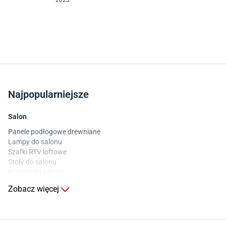
2023
Najpopularniejsze
Salon
Panele podłogowe drewniane
Lampy do salonu
Szafki RTV loftowe
Stoły do salonu
Krzesła do salonu
Komody do salonu
Zobacz więcej
Kuchnia
Stoły do kuchni