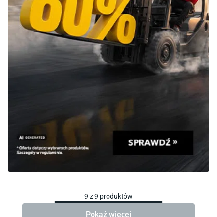
9
z
9
produktów
Pokaż więcej