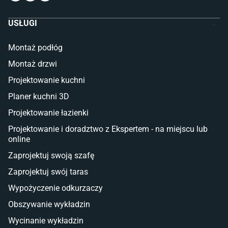
Komody dla dzieci
Szafy dla dzieci
USŁUGI
Łóżka dla dziecka (młodzieżowe)
Lampy w stylu młodzieżowym
Montaż podłóg
Taras i balkon
Montaż drzwi
Deski tarasowe kompozytowe
Projektowanie kuchni
Sztuczna trawa miękka
Koce i pledy
Planer kuchni 3D
Płytki tarasowe
Projektowanie łazienki
Płytki na balkon
Lampy stojące LED
Projektowanie i doradztwo z Ekspertem - na miejscu lub
online
Płytki
Zaprojektuj swoją szafę
Płytki betonowe
Zaprojektuj swój taras
Płytki Cersanit
Płytki wielkoformatowe
Wypożyczenie odkurzaczy
Gres (szkliwiony)
Obszywanie wykładzin
Glazura
Płytki marmurowe
Wycinanie wykładzin