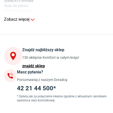
Szafki RTV loftowe
Stoły do salonu
Krzesła do salonu
Komody do salonu
Zobacz więcej
Kuchnia
Stoły do kuchni
Krzesła do kuchni
Szafki kuchenne stojące (dolne)
Znajdź najbliższy sklep
Szafki kuchenne wiszące (górne)
Szafki pod zlewozmywak
150 sklepów Komfort w całym kraju!
Blaty kuchenne laminowane
znajdź sklep
Masz pytania?
Jadalnia
Porozmawiaj z naszym Doradcą
Stoły do jadalni
Krzesła do jadalni
42 21 44 500*
Dywany szare
Lampy w stylu loftowym
* Opłata jak za połączenie lokalne zgodnie z aktualnym cennikiem
operatora sieci komórkowej.
Lampy wiszące do jadalni
Witryny do jadalni