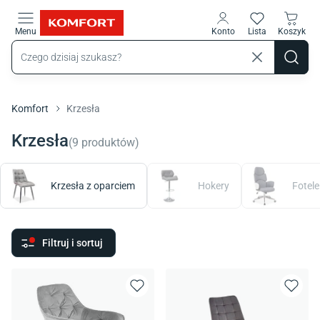
Przejdź do treści głównej
Menu
Konto
Lista
Koszyk
Komfort
Krzesła
Krzesła
(
9
produktów
)
Krzesła z oparciem
Hokery
Fotele
Filtruj i sortuj