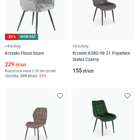
-
25
%
NOWOŚĆ
+4 kolory
+3 kolory
Krzesło Flossi Szare
Krzesło K580 Hlr 21 Popielate
Stelaż Czarny
229
zł/
szt
155
zł/
szt
Najniższa cena z 30 dni przed
obniżką:
309
zł/
szt
-
25
%