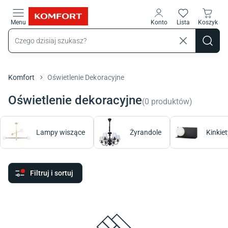
Przejdź do treści głównej
Menu
Konto
Lista
Koszyk
Komfort
Oświetlenie Dekoracyjne
Oświetlenie dekoracyjne
(
0
produktów
)
Lampy wiszące
Żyrandole
Kinkiet
Filtruj i sortuj