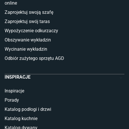
online
Płytki
Zaprojektuj swoją szafę
Płytki betonowe
Zaprojektuj swój taras
Płytki Cersanit
Płytki wielkoformatowe
Wypożyczenie odkurzaczy
Gres (szkliwiony)
Obszywanie wykładzin
Glazura
Płytki marmurowe
Wycinanie wykładzin
Odbiór zużytego sprzętu AGD
INSPIRACJE
Inspiracje
Porady
Katalog podłogi i drzwi
Katalog kuchnie
Katalog dywany