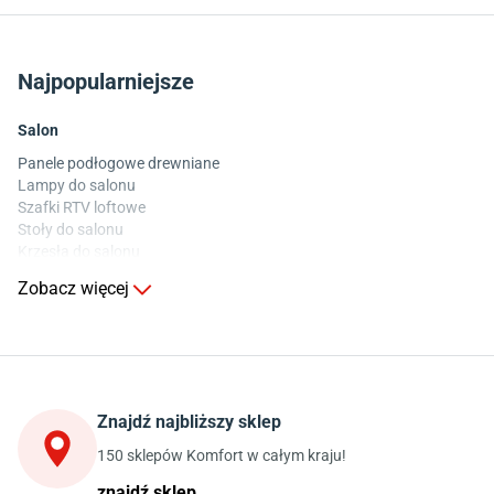
Najpopularniejsze
Salon
Panele podłogowe drewniane
Lampy do salonu
Szafki RTV loftowe
Stoły do salonu
Krzesła do salonu
Komody do salonu
Zobacz więcej
Kuchnia
Stoły do kuchni
Krzesła do kuchni
Szafki kuchenne stojące (dolne)
Znajdź najbliższy sklep
Szafki kuchenne wiszące (górne)
Szafki pod zlewozmywak
150 sklepów Komfort w całym kraju!
Blaty kuchenne laminowane
znajdź sklep