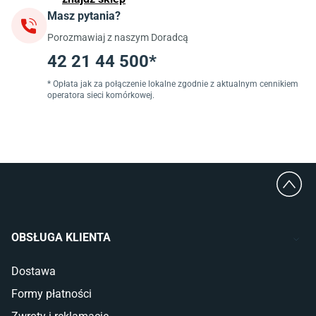
Masz pytania?
Jadalnia
Porozmawiaj z naszym Doradcą
Stoły do jadalni
Krzesła do jadalni
42 21 44 500*
Dywany szare
Lampy w stylu loftowym
* Opłata jak za połączenie lokalne zgodnie z aktualnym cennikiem
operatora sieci komórkowej.
Lampy wiszące do jadalni
Witryny do jadalni
Łazienka
Płytki łazienkowe
Deszczownice prysznicowe
Umywalki Cersanit
Glazura do łazienki
Kabiny prysznicowe 90x90
OBSŁUGA KLIENTA
Wanny Cersanit
Dostawa
Sypialnia
Formy płatności
Wykładzina do sypialni
Szafy do sypialni