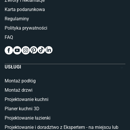
Zwroty i reklamacje
Łóżka z pojemnikiem
Karta podarunkowa
Materace piankowe
Lampy do sypialni
Regulaminy
Kinkiety do sypialni
Polityka prywatności
Pokój dziecięcy
FAQ
Wykładziny do pokoju dziecięcego
Meble do pokoju dziecięcego
Komody dla dzieci
Szafy dla dzieci
USŁUGI
Łóżka dla dziecka (młodzieżowe)
Lampy w stylu młodzieżowym
Montaż podłóg
Taras i balkon
Montaż drzwi
Deski tarasowe kompozytowe
Projektowanie kuchni
Sztuczna trawa miękka
Koce i pledy
Planer kuchni 3D
Płytki tarasowe
Projektowanie łazienki
Płytki na balkon
Lampy stojące LED
Projektowanie i doradztwo z Ekspertem - na miejscu lub