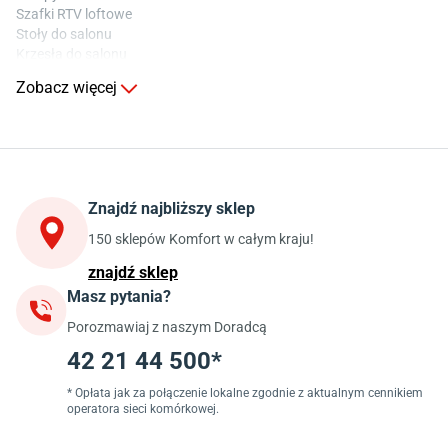
Szafki RTV loftowe
Stoły do salonu
Krzesła do salonu
Komody do salonu
Zobacz więcej
Kuchnia
Stoły do kuchni
Krzesła do kuchni
Szafki kuchenne stojące (dolne)
Znajdź najbliższy sklep
Szafki kuchenne wiszące (górne)
Szafki pod zlewozmywak
150 sklepów Komfort w całym kraju!
Blaty kuchenne laminowane
znajdź sklep
Masz pytania?
Jadalnia
Porozmawiaj z naszym Doradcą
Stoły do jadalni
Krzesła do jadalni
42 21 44 500*
Dywany szare
Lampy w stylu loftowym
* Opłata jak za połączenie lokalne zgodnie z aktualnym cennikiem
operatora sieci komórkowej.
Lampy wiszące do jadalni
Witryny do jadalni