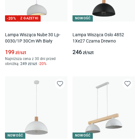
-
20
%
Z GAZETKI
NOWOŚĆ
Lampa Wisząca Nube 30 Lp-
Lampa Wisząca Oslo 4852
0030/1P 30Cm Wh Biały
1Xe27 Czarna Drewno
199
246
zł/
szt
zł/
szt
Najniższa cena z 30 dni przed
obniżką:
249
zł/
szt
-
20
%
NOWOŚĆ
NOWOŚĆ