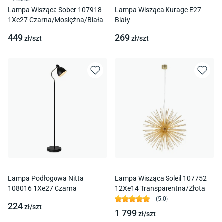
Lampa Wisząca Sober 107918
Lampa Wisząca Kurage E27
1Xe27 Czarna/Mosiężna/Biała
Biały
449
269
zł/
szt
zł/
szt
Lampa Podłogowa Nitta
Lampa Wisząca Soleil 107752
108016 1Xe27 Czarna
12Xe14 Transparentna/Złota
(
5.0
)
224
zł/
szt
1 799
zł/
szt