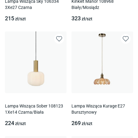
Lampa Wisząca Sky 106334
Kinkiet Manor 108968
3Xe27 Czarna
Biały/Mosiądz
215
323
zł/
szt
zł/
szt
Lampa Wisząca Sober 108123
Lampa Wisząca Kurage E27
1Xe14 Czarna/Biała
Bursztynowy
224
269
zł/
szt
zł/
szt