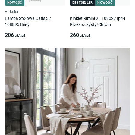
NOWOŚĆ
BESTSELLER
NOWOŚĆ
+1 kolor
Lampa Stołowa Catis 32
Kinkiet Rimini 2L 109027 Ip44
108895 Biały
Przezroczysty/Chrom
206
260
zł/
szt
zł/
szt