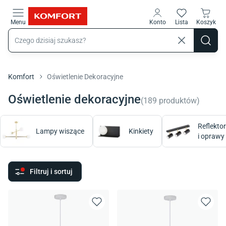
Przejdź do treści głównej
Menu
Konto
Lista
Koszyk
Komfort
Oświetlenie Dekoracyjne
Oświetlenie dekoracyjne
(
189
produktów
)
Reflektor
Lampy wiszące
Kinkiety
i oprawy
Filtruj i sortuj