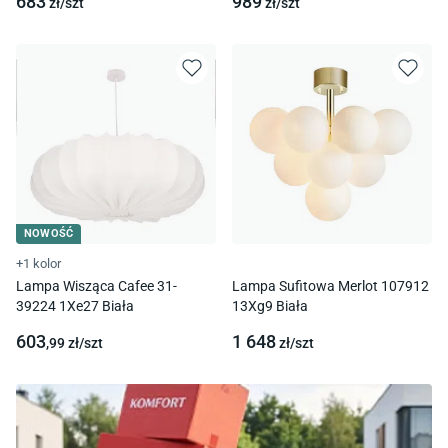
683
989
zł/
szt
zł/
szt
NOWOŚĆ
+1 kolor
Lampa Wisząca Cafee 31-
Lampa Sufitowa Merlot 107912
39224 1Xe27 Biała
13Xg9 Biała
603
1 648
,99
zł/
szt
zł/
szt