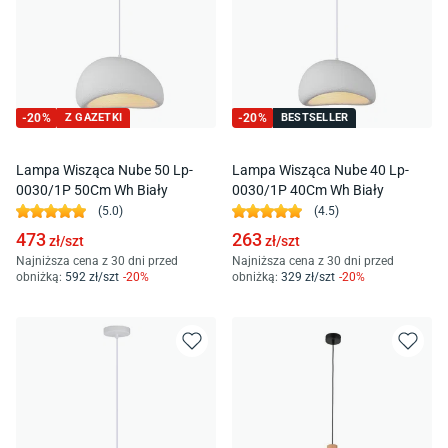
-
20
%
Z GAZETKI
-
20
%
BESTSELLER
Lampa Wisząca Nube 50 Lp-
Lampa Wisząca Nube 40 Lp-
0030/1P 50Cm Wh Biały
0030/1P 40Cm Wh Biały
(
5.0
)
(
4.5
)
473
263
zł/
szt
zł/
szt
Najniższa cena z 30 dni przed
Najniższa cena z 30 dni przed
obniżką:
592
zł/
szt
-
20
%
obniżką:
329
zł/
szt
-
20
%