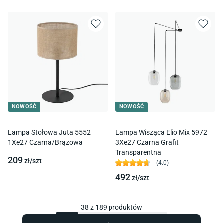
NOWOŚĆ
NOWOŚĆ
Lampa Stołowa Juta 5552
Lampa Wisząca Elio Mix 5972
1Xe27 Czarna/Brązowa
3Xe27 Czarna Grafit
Transparentna
209
zł/
szt
(
4.0
)
492
zł/
szt
38
z
189
produktów