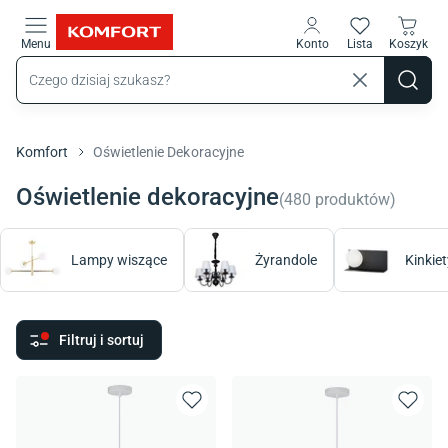
Przejdź do treści głównej
Menu
Konto
Lista
Koszyk
Komfort
Oświetlenie Dekoracyjne
Oświetlenie dekoracyjne
(
480
produktów
)
Lampy wiszące
Żyrandole
Kinkiet
Filtruj i sortuj