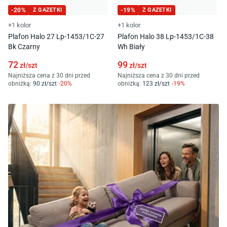
-
20
%
Z GAZETKI
-
19
%
Z GAZETKI
+1 kolor
+1 kolor
Plafon Halo 27 Lp-1453/1C-27
Plafon Halo 38 Lp-1453/1C-38
Bk Czarny
Wh Biały
72
99
zł/
szt
zł/
szt
Najniższa cena z 30 dni przed
Najniższa cena z 30 dni przed
obniżką:
90
zł/
szt
-
20
%
obniżką:
123
zł/
szt
-
19
%