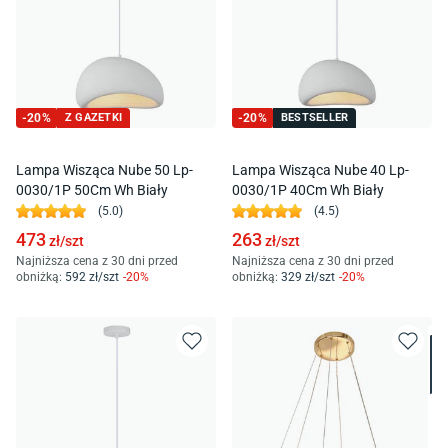
-
20
%
Z GAZETKI
-
20
%
BESTSELLER
Lampa Wisząca Nube 50 Lp-
Lampa Wisząca Nube 40 Lp-
0030/1P 50Cm Wh Biały
0030/1P 40Cm Wh Biały
(
5.0
)
(
4.5
)
473
263
zł/
szt
zł/
szt
Najniższa cena z 30 dni przed
Najniższa cena z 30 dni przed
obniżką:
592
zł/
szt
-
20
%
obniżką:
329
zł/
szt
-
20
%