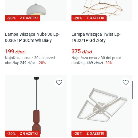
-
20
%
Z GAZETKI
-
20
%
Z GAZETKI
Lampa Wisząca Nube 30 Lp-
Lampa Wisząca Twist Lp-
0030/1P 30Cm Wh Biały
1982/1P Gd Złoty
199
375
zł/
szt
zł/
szt
Najniższa cena z 30 dni przed
Najniższa cena z 30 dni przed
obniżką:
249
zł/
szt
-
20
%
obniżką:
469
zł/
szt
-
20
%
-
20
%
Z GAZETKI
-
20
%
Z GAZETKI