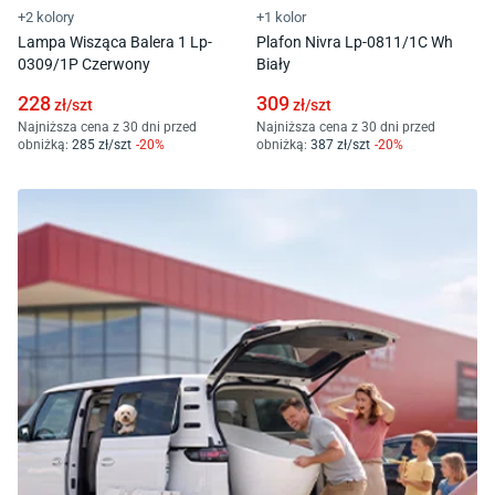
+2 kolory
+1 kolor
Lampa Wisząca Balera 1 Lp-
Plafon Nivra Lp-0811/1C Wh
0309/1P Czerwony
Biały
228
309
zł/
szt
zł/
szt
Najniższa cena z 30 dni przed
Najniższa cena z 30 dni przed
obniżką:
285
zł/
szt
-
20
%
obniżką:
387
zł/
szt
-
20
%