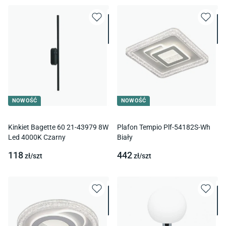
NOWOŚĆ
NOWOŚĆ
Kinkiet Bagette 60 21-43979 8W
Plafon Tempio Plf-54182S-Wh
Led 4000K Czarny
Biały
118
442
zł/
szt
zł/
szt