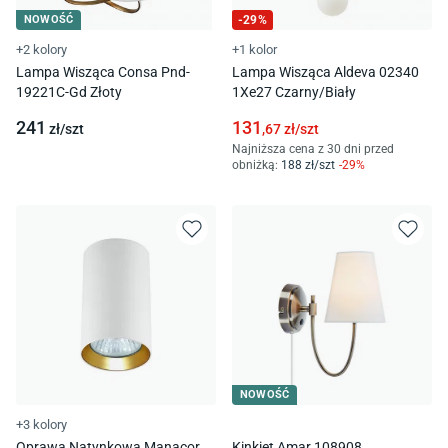
NOWOŚĆ
-
29
%
+2 kolory
+1 kolor
Lampa Wisząca Consa Pnd-
Lampa Wisząca Aldeva 02340
19221C-Gd Złoty
1Xe27 Czarny/Biały
241
131
zł/
szt
,67
zł/
szt
Najniższa cena z 30 dni przed
obniżką:
188
zł/
szt
-
29
%
NOWOŚĆ
+3 kolory
Oprawa Natynkowa Manacor
Kinkiet Amar 108908