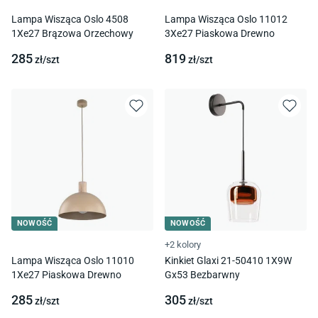
Lampa Wisząca Oslo 4508
Lampa Wisząca Oslo 11012
1Xe27 Brązowa Orzechowy
3Xe27 Piaskowa Drewno
285
819
zł/
szt
zł/
szt
NOWOŚĆ
NOWOŚĆ
+2 kolory
Lampa Wisząca Oslo 11010
Kinkiet Glaxi 21-50410 1X9W
1Xe27 Piaskowa Drewno
Gx53 Bezbarwny
285
305
zł/
szt
zł/
szt