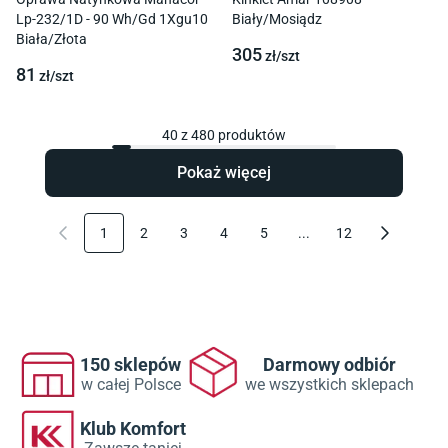
Lp-232/1D - 90 Wh/Gd 1Xgu10
Biały/Mosiądz
Biała/Złota
305
zł/
szt
81
zł/
szt
40
z
480
produktów
Pokaż więcej
1
2
3
4
5
...
12
150 sklepów
Darmowy odbiór
w całej Polsce
we wszystkich sklepach
Klub Komfort