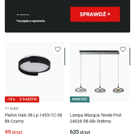
-
19
%
Z GAZETKI
NOWOŚĆ
+1 kolor
Plafon Halo 38 Lp-1453/1C-38
Lampa Wisząca Tenele Pnd-
Bk Czarny
24028-3B-Silv Srebrny
99
635
zł/
szt
zł/
szt