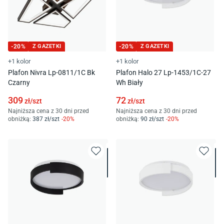
-
20
%
Z GAZETKI
-
20
%
Z GAZETKI
+1 kolor
+1 kolor
Plafon Nivra Lp-0811/1C Bk
Plafon Halo 27 Lp-1453/1C-27
Czarny
Wh Biały
309
72
zł/
szt
zł/
szt
Najniższa cena z 30 dni przed
Najniższa cena z 30 dni przed
obniżką:
387
zł/
szt
-
20
%
obniżką:
90
zł/
szt
-
20
%