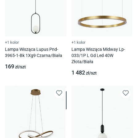
+1 kolor
+1 kolor
Lampa Wisząca Lupus Pnd-
Lampa Wisząca Midway Lp-
3965-1-Bk 1Xg9 Czarna/Biała
033/1P L Gd Led 40W
Złota/Biała
169
zł/
szt
1 482
zł/
szt