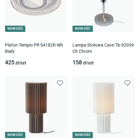
NOWOŚĆ
NOWOŚĆ
Plafon Tempio Plf-54182R-Wh
Lampa Stołowa Cave Tb-92039-
Biały
Ch Chrom
425
158
zł/
szt
zł/
szt
NOWOŚĆ
NOWOŚĆ