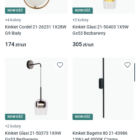
NOWOŚĆ
NOWOŚĆ
+4 kolory
+2 kolory
Kinkiet Cordel 21-26231 1X28W
Kinkiet Glaxi 21-50403 1X9W
G9 Biały
Gx53 Bezbarwny
174
305
zł/
szt
zł/
szt
NOWOŚĆ
NOWOŚĆ
+2 kolory
Kinkiet Glaxi 21-50373 1X9W
Kinkiet Bagette 80 21-43986
Gx53 Bezbarwny
13W Led 4000K Czarny