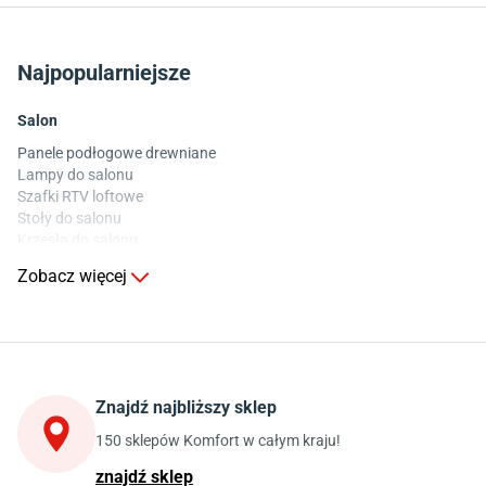
Najpopularniejsze
Salon
Panele podłogowe drewniane
Lampy do salonu
Szafki RTV loftowe
Stoły do salonu
Krzesła do salonu
Komody do salonu
Zobacz więcej
Kuchnia
Stoły do kuchni
Krzesła do kuchni
Szafki kuchenne stojące (dolne)
Znajdź najbliższy sklep
Szafki kuchenne wiszące (górne)
Szafki pod zlewozmywak
150 sklepów Komfort w całym kraju!
Blaty kuchenne laminowane
znajdź sklep