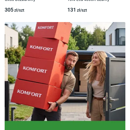
305
131
zł/
szt
zł/
szt