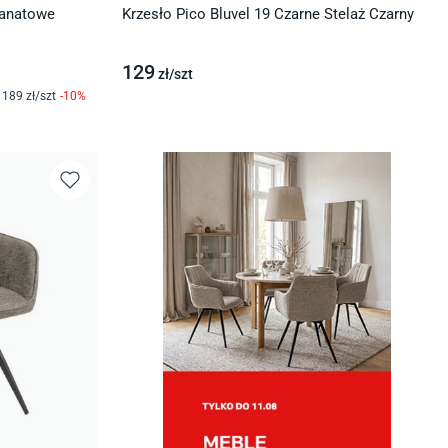
ranatowe
Krzesło Pico Bluvel 19 Czarne Stelaż Czarny
129
zł/
szt
189
zł/
szt
-
10
%