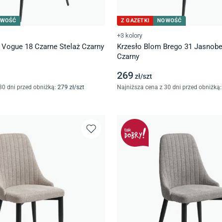
WOŚĆ
Z GAZETKI
NOWOŚĆ
+3 kolory
 Vogue 18 Czarne Stelaż Czarny
Krzesło Blom Brego 31 Jasnob
Czarny
269
zł/
szt
30 dni przed obniżką:
279
zł/
szt
Najniższa cena z 30 dni przed obniżką: