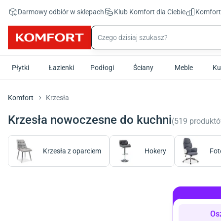
Przejdź do treści głównej
Darmowy odbiór w sklepach
Klub Komfort
dla Ciebie
Komfor
Płytki
Łazienki
Podłogi
Ściany
Meble
Ku
Komfort
Krzesła
Krzesła nowoczesne do kuchni
(
519
produkt
Krzesła z oparciem
Hokery
Fot
Os