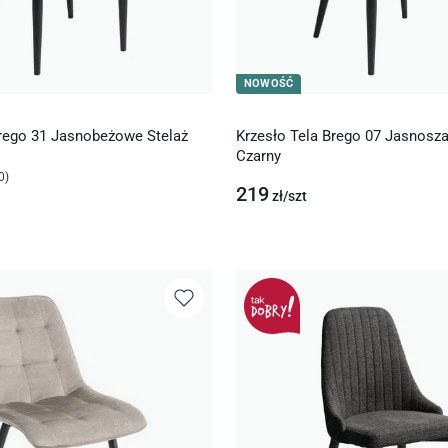
NOWOŚĆ
Brego 31 Jasnobeżowe Stelaż
Krzesło Tela Brego 07 Jasnosza
Czarny
0
)
219
zł/
szt