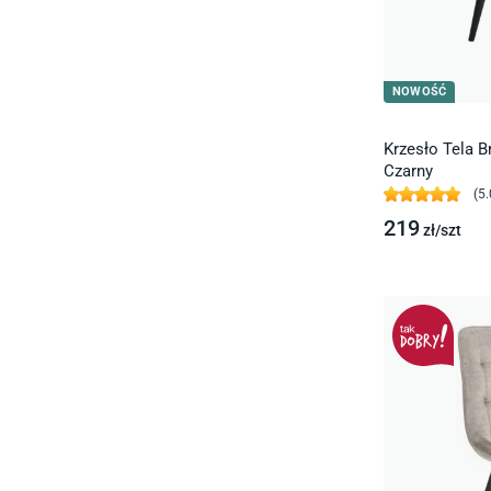
NOWOŚĆ
Krzesło Tela 
Czarny
(
5.
219
zł/
szt