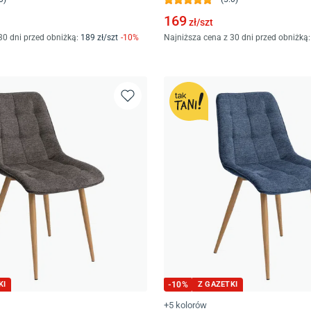
169
zł/
szt
30 dni przed obniżką:
189
zł/
szt
-
10
%
Najniższa cena z 30 dni przed obniżką:
KI
-
10
%
Z GAZETKI
+5 kolorów