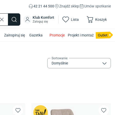
42 21 44 500
Znajdź sklep
Umów spotkanie
Klub Komfort
Lista
Koszyk
Zaloguj się
Zainspiruj się
Gazetka
Promocje
Projekt i montaż
Sortowanie
:
Domyślnie