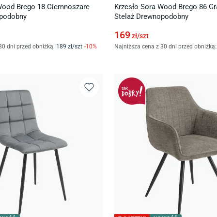
Wood Brego 18 Ciemnoszare
Krzesło Sora Wood Brego 86 G
opodobny
Stelaż Drewnopodobny
169
zł/
szt
30 dni przed obniżką:
189
zł/
szt
-
10
%
Najniższa cena z 30 dni przed obniżką: