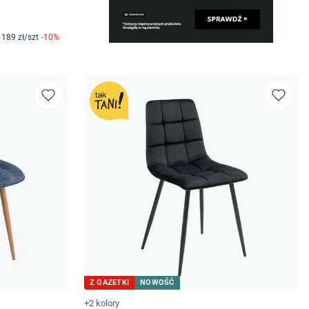
189
zł/
szt
-
10
%
Z GAZETKI
NOWOŚĆ
+2 kolory