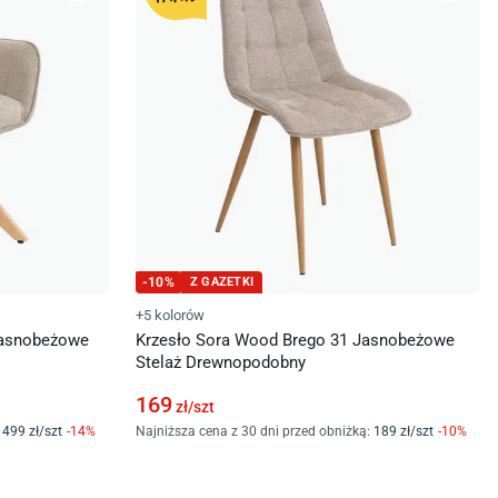
-
10
%
Z GAZETKI
+5 kolorów
Jasnobeżowe
Krzesło Sora Wood Brego 31 Jasnobeżowe
Stelaż Drewnopodobny
169
zł/
szt
499
zł/
szt
-
14
%
Najniższa cena z 30 dni przed obniżką:
189
zł/
szt
-
10
%