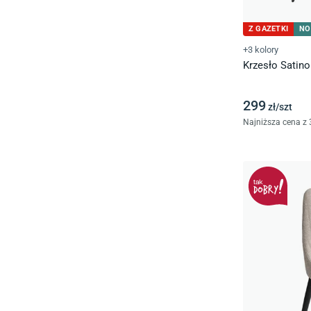
Z GAZETKI
NO
+3 kolory
Krzesło Satino
299
zł/
szt
Najniższa cena z 