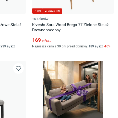
-
10
%
Z GAZETKI
+5 kolorów
eżowe Stelaż
Krzesło Sora Wood Brego 77 Zielone Stelaż
Drewnopodobny
169
zł/
szt
239
zł/
szt
Najniższa cena z 30 dni przed obniżką:
189
zł/
szt
-
10
%