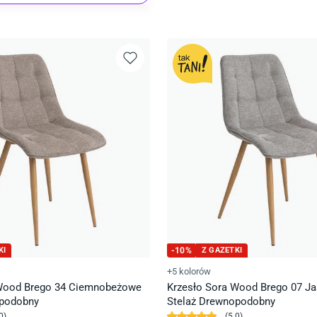
KI
-
10
%
Z GAZETKI
+5 kolorów
 Wood Brego 34 Ciemnobeżowe
Krzesło Sora Wood Brego 07 J
opodobny
Stelaż Drewnopodobny
0
)
(
5.0
)