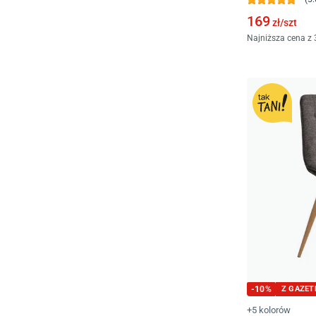
169
zł/
szt
Najniższa cena z 
-
10
%
Z GAZET
+5 kolorów