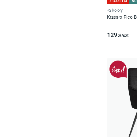
Z GAZETKI
NO
+2 kolory
Krzesło Pico B
129
zł/
szt