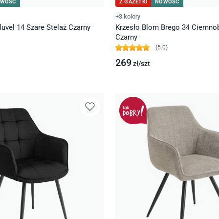
WOŚĆ
Z GAZETKI
NOWOŚĆ
+3 kolory
luvel 14 Szare Stelaż Czarny
Krzesło Blom Brego 34 Ciemno
Czarny
(
5.0
)
269
zł/
szt