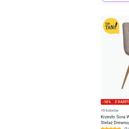
-
10
%
Z GAZET
+5 kolorów
Krzesło Sora
Stelaż Drewn
(
5.