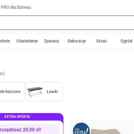
t PRO
dla biznesu
chnie
Oświetlenie
Dywany
Dekoracje
Drzwi
Ogród
ów
)
ele biurowe
Ławki
EXTRA OFERTA
zczędzasz
20,00
zł
!