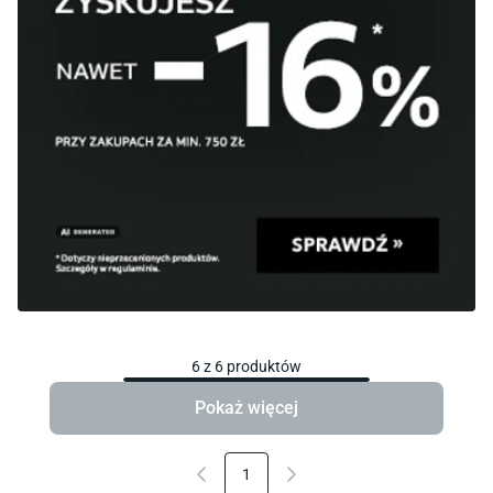
6
z
6
produktów
Pokaż więcej
1