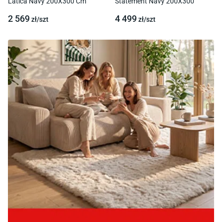
Latica Navy 200X300 Cm
Statement Navy 200X300
2 569
4 499
zł/
szt
zł/
szt