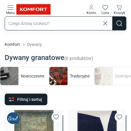
Przejdź do treści głównej
Menu
Konto
Lista
Koszyk
Komfort
Dywany
Dywany granatowe
(
6
produktów
)
Nowoczesne
Tradycyjne
Dziecięc
Filtruj i sortuj