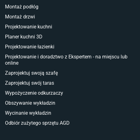
Montaż podłóg
Taras i balkon
Montaż drzwi
Deski tarasowe kompozytowe
Projektowanie kuchni
Sztuczna trawa miękka
Koce i pledy
Planer kuchni 3D
Płytki tarasowe
Projektowanie łazienki
Płytki na balkon
Lampy stojące LED
Projektowanie i doradztwo z Ekspertem - na miejscu lub
online
Płytki
Zaprojektuj swoją szafę
Płytki betonowe
Zaprojektuj swój taras
Płytki Cersanit
Płytki wielkoformatowe
Wypożyczenie odkurzaczy
Gres (szkliwiony)
Obszywanie wykładzin
Glazura
Płytki marmurowe
Wycinanie wykładzin
Odbiór zużytego sprzętu AGD