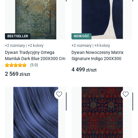
BESTSELLER
NOWOŚĆ
+2 rozmiary
|
+2 kolory
+2 rozmiary
|
+3 kolory
Dywan Tradycyjny Omega
Dywan Nowoczesny Matrix
Mamluk Dark Blue 200X300 Cm
Signature Indigo 200X300
(
5.0
)
4 499
zł/
szt
2 569
zł/
szt