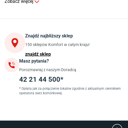
Zobacz więcej
Kuchnia
Stoły do kuchni
Krzesła do kuchni
Szafki kuchenne stojące (dolne)
Znajdź najbliższy sklep
Szafki kuchenne wiszące (górne)
Szafki pod zlewozmywak
150 sklepów Komfort w całym kraju!
Blaty kuchenne laminowane
znajdź sklep
Masz pytania?
Jadalnia
Porozmawiaj z naszym Doradcą
Stoły do jadalni
Krzesła do jadalni
42 21 44 500*
Dywany szare
Lampy w stylu loftowym
* Opłata jak za połączenie lokalne zgodnie z aktualnym cennikiem
operatora sieci komórkowej.
Lampy wiszące do jadalni
Witryny do jadalni
Łazienka
Płytki łazienkowe