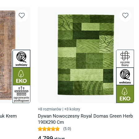
+8 rozmiarów
|
+3 kolory
uk Krem
Dywan Nowoczesny Royal Domas Green Herb
190X290 Cm
(
5.0
)
4 799