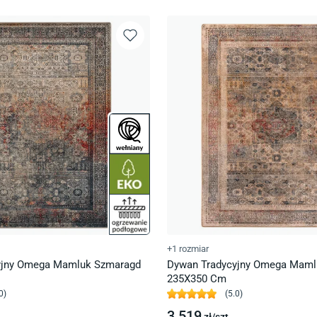
+1 rozmiar
yjny Omega Mamluk Szmaragd
Dywan Tradycyjny Omega Maml
235X350 Cm
0
)
(
5.0
)
3 519