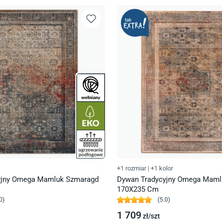
+1 rozmiar
|
+1 kolor
yjny Omega Mamluk Szmaragd
Dywan Tradycyjny Omega Maml
170X235 Cm
0
)
(
5.0
)
1 709
zł/
szt