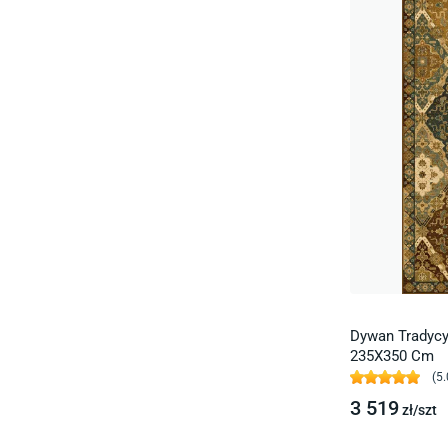
Dywan Tradycy
235X350 Cm
(
5.
3 519
zł/
szt