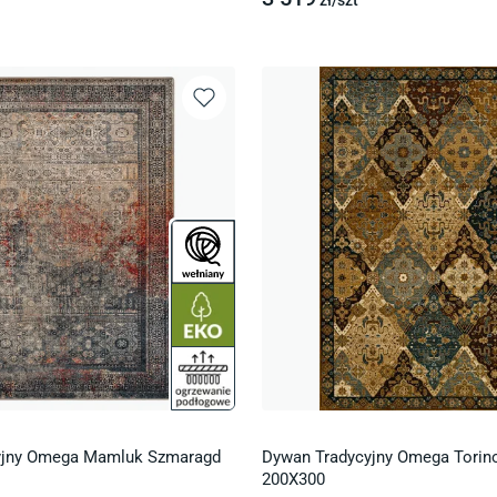
zł/
szt
yjny Omega Mamluk Szmaragd
Dywan Tradycyjny Omega Torin
200X300