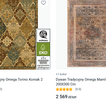
+1 kolor
jny Omega Torino Koniak 2
Dywan Tradycyjny Omega Maml
200X300 Cm
0
)
(
5.0
)
2 569
zł/
szt