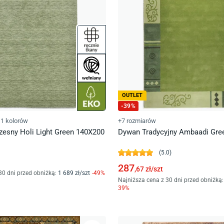
OUTLET
-
39
%
1 kolorów
+7 rozmiarów
sny Holi Light Green 140X200
Dywan Tradycyjny Ambaadi Gr
(
5.0
)
287
,67
zł/
szt
30 dni przed obniżką:
1 689
zł/
szt
-
49
%
Najniższa cena z 30 dni przed obniżką:
39
%