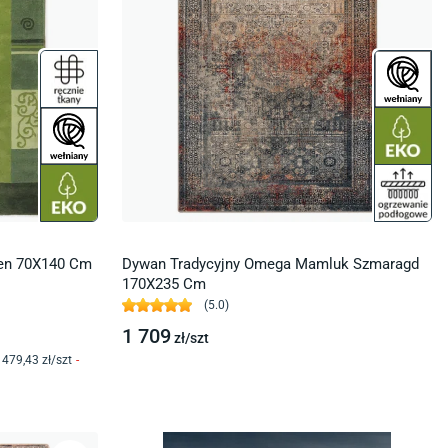
een 70X140 Cm
Dywan Tradycyjny Omega Mamluk Szmaragd
170X235 Cm
(
5.0
)
1 709
zł/
szt
479
,43
zł/
szt
-