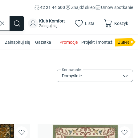
42 21 44 500
Znajdź sklep
Umów spotkanie
Klub Komfort
Lista
Koszyk
Zaloguj się
Zainspiruj się
Gazetka
Promocje
Projekt i montaż
Sortowanie
:
Domyślnie