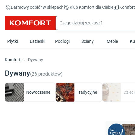
Przejdź do treści głównej
Darmowy odbiór w sklepach
Klub Komfort
dla Ciebie
Komfor
Płytki
Łazienki
Podłogi
Ściany
Meble
Ku
Komfort
Dywany
Dywany
(
26
produktów
)
Nowoczesne
Tradycyjne
Dzieci