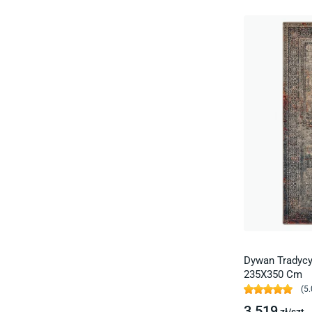
Dywan Tradyc
235X350 Cm
(
5.
3 519