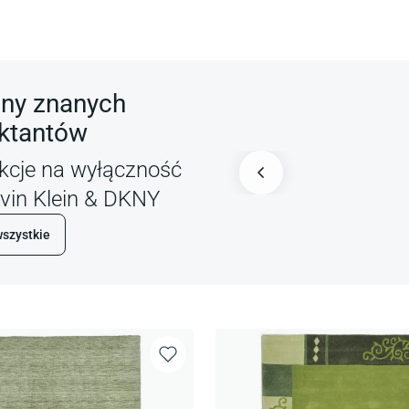
ny znanych
ektantów
ekcje na wyłączność
vin Klein & DKNY
szystkie