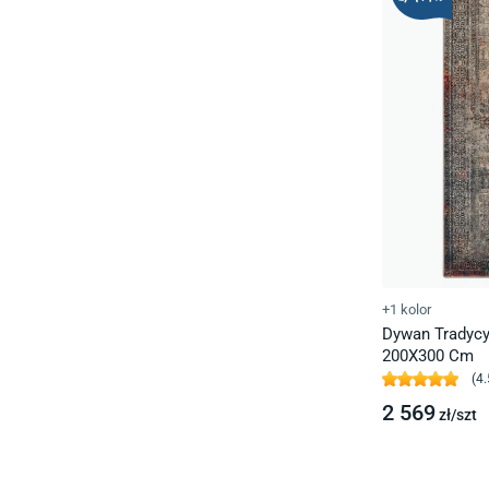
+1 kolor
Dywan Tradyc
200X300 Cm
(
4.
2 569
zł/
szt