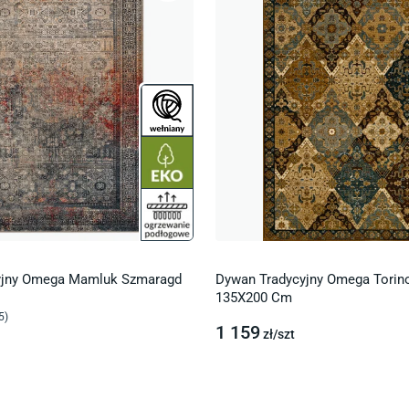
yjny Omega Mamluk Szmaragd
Dywan Tradycyjny Omega Torin
135X200 Cm
5
)
1 159
zł/
szt