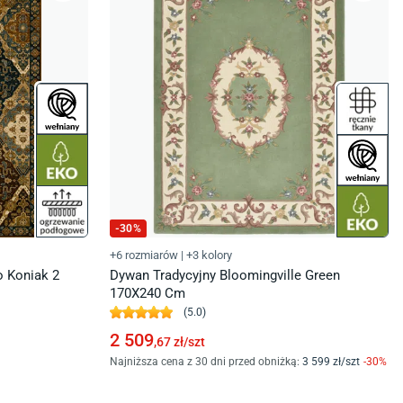
-
30
%
+6 rozmiarów
|
+3 kolory
o Koniak 2
Dywan Tradycyjny Bloomingville Green
170X240 Cm
(
5.0
)
2 509
,67
zł/
szt
Najniższa cena z 30 dni przed obniżką:
3 599
zł/
szt
-
30
%