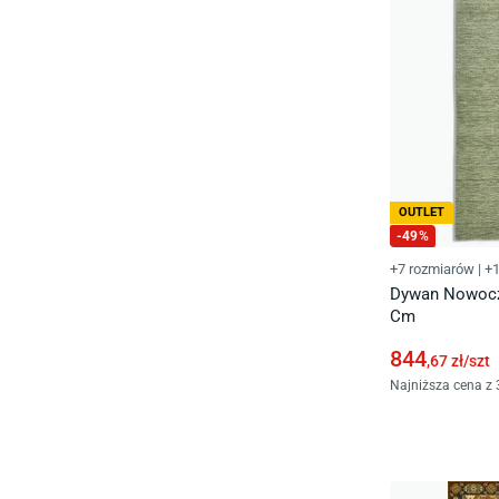
OUTLET
-
49
%
+7 rozmiarów
|
+1
Dywan Nowocze
Cm
844
,67
zł/
szt
Najniższa cena z 