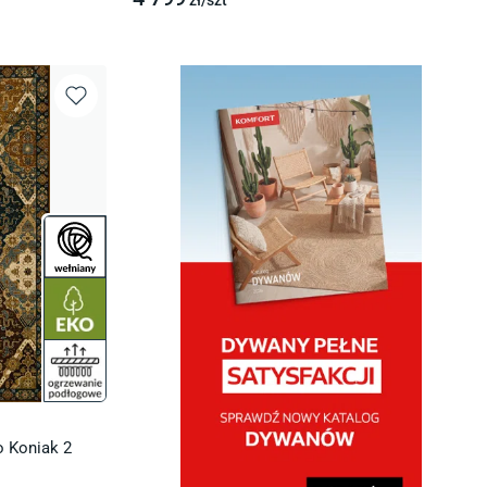
zł/
szt
o Koniak 2