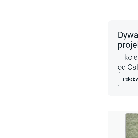
Dywa
proj
– kol
od Cal
Pokaż w