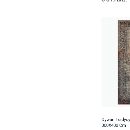
zł/
szt
Dywan Tradyc
300X400 Cm