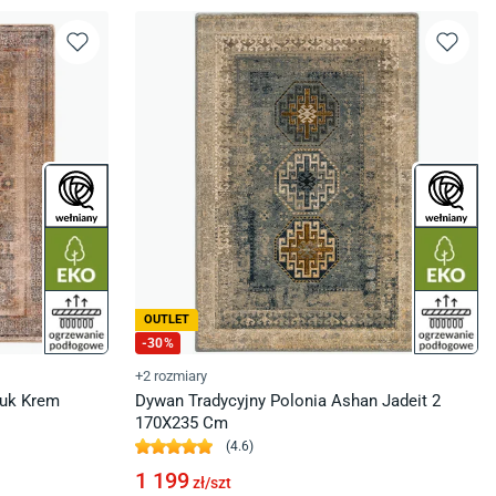
OUTLET
-
30
%
+2 rozmiary
uk Krem
Dywan Tradycyjny Polonia Ashan Jadeit 2
170X235 Cm
(
4.6
)
1 199
zł/
szt